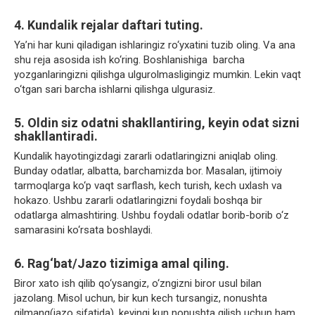
4. Kundalik rejalar daftari tuting.
Ya’ni har kuni qiladigan ishlaringiz ro‘yxatini tuzib oling. Va ana
shu reja asosida ish ko‘ring. Boshlanishiga barcha
yozganlaringizni qilishga ulgurolmasligingiz mumkin. Lekin vaqt
o‘tgan sari barcha ishlarni qilishga ulgurasiz.
5. Oldin siz odatni shakllantiring, keyin odat sizni
shakllantiradi.
Kundalik hayotingizdagi zararli odatlaringizni aniqlab oling.
Bunday odatlar, albatta, barchamizda bor. Masalan, ijtimoiy
tarmoqlarga ko‘p vaqt sarflash, kech turish, kech uxlash va
hokazo. Ushbu zararli odatlaringizni foydali boshqa bir
odatlarga almashtiring. Ushbu foydali odatlar borib-borib o‘z
samarasini ko‘rsata boshlaydi.
6. Rag‘bat/Jazo tizimiga amal qiling.
Biror xato ish qilib qo‘ysangiz, o‘zngizni biror usul bilan
jazolang. Misol uchun, bir kun kech tursangiz, nonushta
qilmang(jazo sifatida), keyingi kun nonushta qilish uchun ham