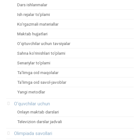
Dars ishlanmalar
Ish rejalar to‘plami
Ko‘rgazmali materiallar
Maktab hujjatlari
O‘qituvchilar uchun tavsiyalar
Sahna ko‘rinishlari to‘plami
Senariylar to‘plami
Ta’limga oid maqolalar
Ta’limga oid savol-javoblar
Yangi metodlar
O‘quvchilar uchun
Onlayn maktab darslari
Televizion darslar jadvali
Olimpiada savollari