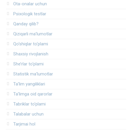
Ota-onalar uchun
Psixologik testlar
Qanday qilib?
Qiziqarli ma’lumotlar
Qo‘shiqlar to‘plami
Shaxsiy rivojlanish
She’rlar to‘plami
Statistik ma’lumotlar
Ta’lim yangiliklari
Ta’limga oid qarorlar
Tabriklar to'plami
Talabalar uchun
Tarjimai hol