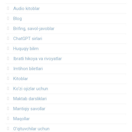
Audio kitoblar
Blog
Brifing, savol-javoblar
ChatGPT sirlari
Huquqiy bilim
Ibratli hikoya va rivoyatlar
Imtihon biletlari
Kitoblar
Ko‘zi ojizlar uchun
Maktab darsliklari
Mantiqiy savollar
Maqollar
O‘qituvchilar uchun