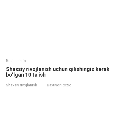
Bosh sahifa
Shaxsiy rivojlanish uchun qilishingiz kerak
bo‘lgan 10 ta ish
Shaxsiy rivojlanish
Baxtiyor Roziq