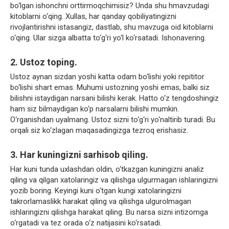
bo‘lgan ishonchni orttirmoqchimisiz? Unda shu hmavzudagi
kitoblarni o‘qing. Xullas, har qanday qobiliyatingizni
rivojlantirishni istasangiz, dastlab, shu mavzuga oid kitoblarni
o‘qing. Ular sizga albatta to‘g‘ri yo‘l ko‘rsatadi. Ishonavering.
2. Ustoz toping.
Ustoz aynan sizdan yoshi katta odam bo‘lishi yoki repititor
bo‘lishi shart emas. Muhumi ustozning yoshi emas, balki siz
bilishni istaydigan narsani bilishi kerak. Hatto o‘z tengdoshingiz
ham siz bilmaydigan ko‘p narsalarni bilishi mumkin.
O‘rganishdan uyalmang. Ustoz sizni to‘g‘ri yo‘naltirib turadi. Bu
orqali siz ko‘zlagan maqasadingizga tezroq erishasiz.
3. Har kuningizni sarhisob qiling.
Har kuni tunda uxlashdan oldin, o‘tkazgan kuningizni analiz
qiling va qilgan xatolaringiz va qilishga ulgurmagan ishlaringizni
yozib boring. Keyingi kuni o‘tgan kungi xatolaringizni
takrorlamaslikk harakat qiling va qilishga ulgurolmagan
ishlaringizni qilishga harakat qiling. Bu narsa sizni intizomga
o‘rgatadi va tez orada o‘z natijasini ko‘rsatadi.