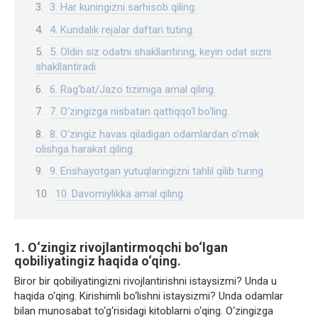
3. Har kuningizni sarhisob qiling.
4. Kundalik rejalar daftari tuting.
5. Oldin siz odatni shakllantiring, keyin odat sizni
shakllantiradi.
6. Rag‘bat/Jazo tizimiga amal qiling.
7. O‘zingizga nisbatan qattiqqo‘l bo‘ling.
8. O‘zingiz havas qiladigan odamlardan o‘rnak
olishga harakat qiling.
9. Erishayotgan yutuqlaringizni tahlil qilib turing.
10. Davomiylikka amal qiling.
1. O‘zingiz rivojlantirmoqchi bo‘lgan
qobiliyatingiz haqida o‘qing.
Biror bir qobiliyatingizni rivojlantirishni istaysizmi? Unda u
haqida o‘qing. Kirishimli bo‘lishni istaysizmi? Unda odamlar
bilan munosabat to‘g‘risidagi kitoblarni o‘qing. O‘zingizga