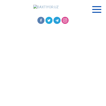
Перейти
к
контенту