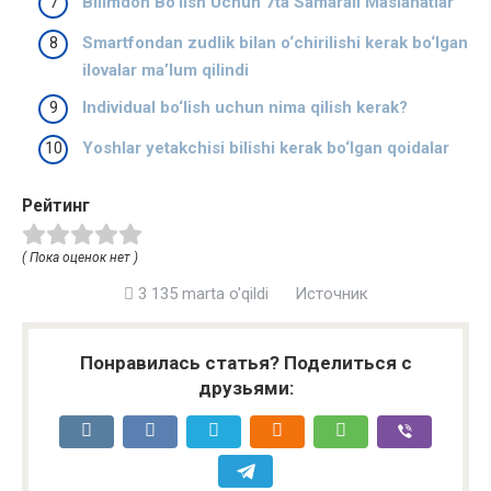
Bilimdon Bo‘lish Uchun 7ta Samarali Maslahatlar
Smartfondan zudlik bilan o‘chirilishi kerak bo‘lgan
ilovalar ma’lum qilindi
Individual bo‘lish uchun nima qilish kerak?
Yoshlar yetakchisi bilishi kerak bo‘lgan qoidalar
Рейтинг
( Пока оценок нет )
3 135 marta o'qildi
Источник
Понравилась статья? Поделиться с
друзьями: