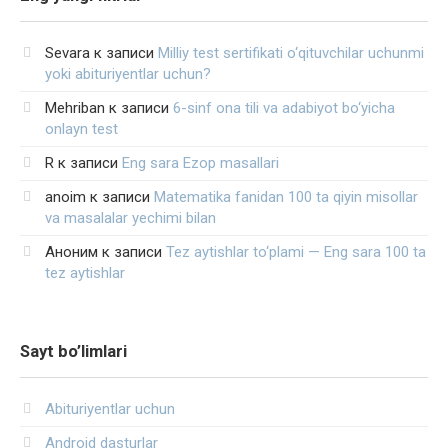
Sevara
к записи
Milliy test sertifikati o‘qituvchilar uchunmi
yoki abituriyentlar uchun?
Mehriban
к записи
6-sinf ona tili va adabiyot bo‘yicha
onlayn test
R
к записи
Eng sara Ezop masallari
anoim
к записи
Matematika fanidan 100 ta qiyin misollar
va masalalar yechimi bilan
Аноним
к записи
Tez aytishlar to‘plami — Eng sara 100 ta
tez aytishlar
Sayt bo’limlari
Abituriyentlar uchun
Android dasturlar