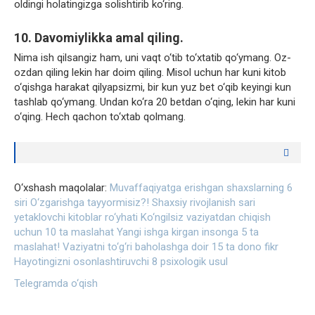
oldingi holatingizga solishtirib ko‘ring.
10. Davomiylikka amal qiling.
Nima ish qilsangiz ham, uni vaqt o‘tib to‘xtatib qo‘ymang. Oz-
ozdan qiling lekin har doim qiling. Misol uchun har kuni kitob
o‘qishga harakat qilyapsizmi, bir kun yuz bet o‘qib keyingi kun
tashlab qo‘ymang. Undan ko‘ra 20 betdan o‘qing, lekin har kuni
o‘qing. Hech qachon to‘xtab qolmang.
O‘xshash maqolalar:
Muvaffaqiyatga erishgan shaxslarning 6
siri
O‘zgarishga tayyormisiz?! Shaxsiy rivojlanish sari
yetaklovchi kitoblar ro‘yhati
Ko‘ngilsiz vaziyatdan chiqish
uchun 10 ta maslahat
Yangi ishga kirgan insonga 5 ta
maslahat!
Vaziyatni to‘g‘ri baholashga doir 15 ta dono fikr
Hayotingizni osonlashtiruvchi 8 psixologik usul
Telegramda o‘qish