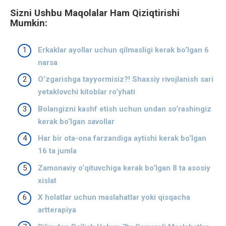
Sizni Ushbu Maqolalar Ham Qiziqtirishi
Mumkin:
Erkaklar ayollar uchun qilmasligi kerak bo‘lgan 6
narsa
O‘zgarishga tayyormisiz?! Shaxsiy rivojlanish sari
yetaklovchi kitoblar ro‘yhati
Bolangizni kashf etish uchun undan so‘rashingiz
kerak bo‘lgan savollar
Har bir ota-ona farzandiga aytishi kerak bo‘lgan
16 ta jumla
Zamonaviy o‘qituvchiga kerak bo‘lgan 8 ta asosiy
xislat
X holatlar uchun maslahatlar yoki qisqacha
artterapiya