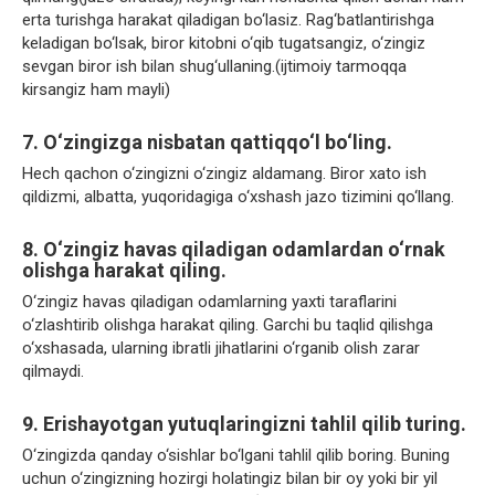
erta turishga harakat qiladigan bo‘lasiz. Rag‘batlantirishga
keladigan bo‘lsak, biror kitobni o‘qib tugatsangiz, o‘zingiz
sevgan biror ish bilan shug‘ullaning.(ijtimoiy tarmoqqa
kirsangiz ham mayli)
7. O‘zingizga nisbatan qattiqqo‘l bo‘ling.
Hech qachon o‘zingizni o‘zingiz aldamang. Biror xato ish
qildizmi, albatta, yuqoridagiga o‘xshash jazo tizimini qo‘llang.
8. O‘zingiz havas qiladigan odamlardan o‘rnak
olishga harakat qiling.
O‘zingiz havas qiladigan odamlarning yaxti taraflarini
o‘zlashtirib olishga harakat qiling. Garchi bu taqlid qilishga
o‘xshasada, ularning ibratli jihatlarini o‘rganib olish zarar
qilmaydi.
9. Erishayotgan yutuqlaringizni tahlil qilib turing.
O‘zingizda qanday o‘sishlar bo‘lgani tahlil qilib boring. Buning
uchun o‘zingizning hozirgi holatingiz bilan bir oy yoki bir yil