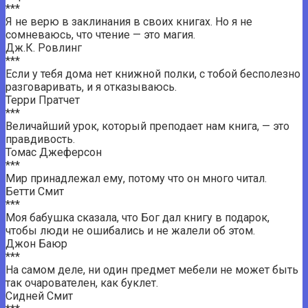
***
Я не верю в заклинания в своих книгах. Но я не
сомневаюсь, что чтение — это магия.
Дж.К. Ровлинг
***
Если у тебя дома нет книжной полки, с тобой бесполезно
разговаривать, и я отказываюсь.
Терри Пратчет
***
Величайший урок, который преподает нам книга, — это
правдивость.
Томас Джеферсон
***
Мир принадлежал ему, потому что он много читал.
Бетти Смит
***
Моя бабушка сказала, что Бог дал книгу в подарок,
чтобы люди не ошибались и не жалели об этом.
Джон Баюр
***
На самом деле, ни один предмет мебели не может быть
так очарователен, как буклет.
Сидней Смит