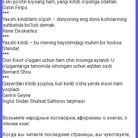
Eski po‘stin kiysang ham, yangi kitob o‘qishga odatlan.
Ostin Felps
***
Yaxshi kitoblarni o‘qish – dunyoning eng dono kishilarining
suhbatida bo‘lish demak.
Rene Deskartes
***
Yaxshi kitob – bu mening hayotimdagi muhim bir hodisa.
Stendal
***
Don Kixot o‘qigani uchun ham chin insonga aylandi. U
o‘qiganlariga tamomila ishongani uchun aqldan ozdi.
Bernard Shou
***
Qayerdaki kitob yoqilsa, kun kelib o‘sha yerda inson ham
yoqiladi.
Genrix Geyne
Ingliz tilidan Shuhrat Sattorov tarjimasi
Возьмите народные поговорки, афоризмы о книгах, о
чтении книг.
Когда вы читаете последние страницы, вы чувствуете,