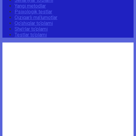
Senariylar to‘plami
Yangi metodlar
Psixologik testlar
Qiziqarli ma’lumotlar
Qo‘shiqlar to‘plami
She’rlar to‘plami
Testlar to‘plami