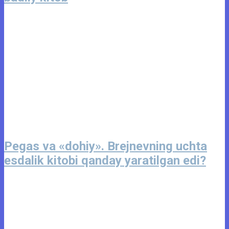
Pegas va «dohiy». Brejnevning uchta
esdalik kitobi qanday yaratilgan edi?