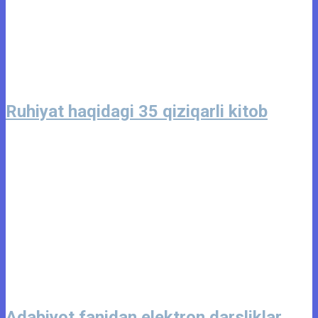
Ruhiyat haqidagi 35 qiziqarli kitob
Adabiyot fanidan elektron darsliklar