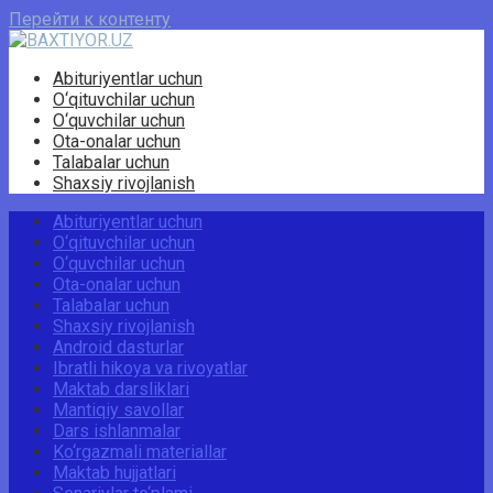
Перейти к контенту
Abituriyentlar uchun
O‘qituvchilar uchun
O‘quvchilar uchun
Ota-onalar uchun
Talabalar uchun
Shaxsiy rivojlanish
Abituriyentlar uchun
O‘qituvchilar uchun
O‘quvchilar uchun
Ota-onalar uchun
Talabalar uchun
Shaxsiy rivojlanish
Android dasturlar
Ibratli hikoya va rivoyatlar
Maktab darsliklari
Mantiqiy savollar
Dars ishlanmalar
Ko‘rgazmali materiallar
Maktab hujjatlari