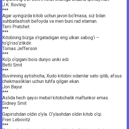
J.K. Rovling
***
Agar uyingizda kitob uchun javon bo‘lmasa, siz bilan
suhbatlashish befoyda va men buni rad etaman.
Terri Pratchet
***
Kitobning bizga o‘rgatadigan eng ulkan sabog‘i –
to‘g‘riso‘zlikdir.
Tomas Jefferson
***
Ko‘p o‘qigani bois dunyo uniki edi.
Betti Smit
***
Buvimning aytishicha, Xudo kitobni odamlar xato qilib, afsus
chekmasliklari uchun tuhfa qilgan ekan.
Jon Bayur
***
Aslida hech qaysi mebel kitobchalik maftunkor emas.
Sidney Smit
***
Gapirishdan oldin o‘yla. O‘ylashdan oldin kitob o‘qi.
Fren Lebovitz
***