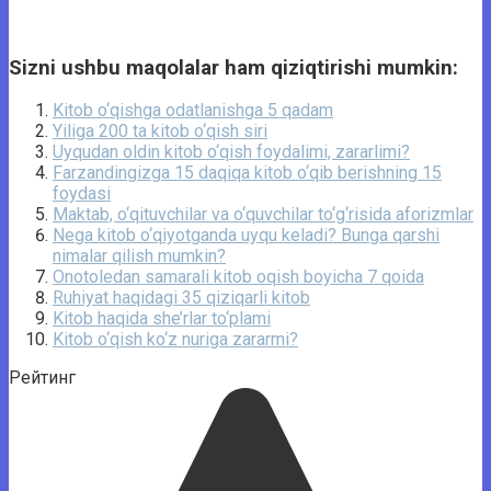
Sizni ushbu maqolalar ham qiziqtirishi mumkin:
Kitob o‘qishga odatlanishga 5 qadam
Yiliga 200 ta kitob o‘qish siri
Uyqudan oldin kitob o‘qish foydalimi, zararlimi?
Farzandingizga 15 daqiqa kitob o‘qib berishning 15
foydasi
Maktab, o‘qituvchilar va o‘quvchilar to‘g‘risida aforizmlar
Nega kitob o‘qiyotganda uyqu keladi? Bunga qarshi
nimalar qilish mumkin?
Onotoledan samarali kitob oqish boyicha 7 qoida
Ruhiyat haqidagi 35 qiziqarli kitob
Kitob haqida she’rlar to‘plami
Kitob o‘qish ko‘z nuriga zararmi?
Рейтинг