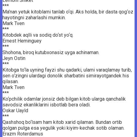
Lemoni Sniket
***
Ma’nan yetuk kitoblarni tanlab o‘qi. Aks holda, bir dasta qog‘oz
hayotingni zaharlashi mumkin.
Mark Tven
***
Kitobdek aqlli va sodiq do‘st yo‘q.
Ernest Heminguey
***
Shohona, biroq kutubxonasiz uyga achinaman.
Jeyn Ostin
***
Kitobga to‘la uyning fayzi shu qadarki, ularni varaqlamay turib,
sen o‘zingni ulardagi donolik sharbatini simirayotgandek his
qilasan.
Mark Tven
***
Ko‘pchilik odamlar jonsiz deb bilgan kitob ularga qanchalik
savodsiz ekanliklarini isbotlab bera oladi.
Oskar Uayld
***
Qashshoq bo‘lsam ham kitob xarid qilaman. Bundan ortib
qolgan pulga esa yegulik yoki kiyim-kechak sotib olaman.
Erazm Roterdamus