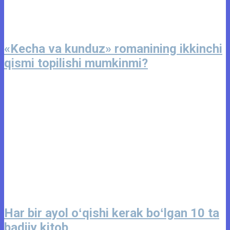
«Kecha va kunduz» romanining ikkinchi
qismi topilishi mumkinmi?
Har bir ayol oʻqishi kerak boʻlgan 10 ta
badiiy kitob