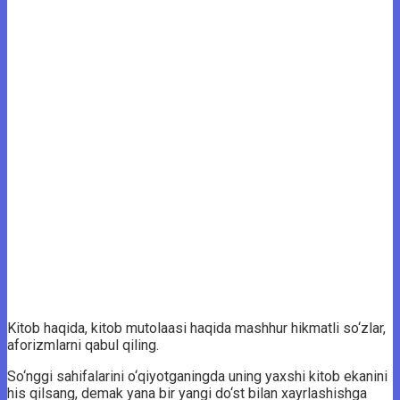
Kitob haqida, kitob mutolaasi haqida mashhur hikmatli so‘zlar,
aforizmlarni qabul qiling.
So‘nggi sahifalarini o‘qiyotganingda uning yaxshi kitob ekanini
his qilsang, demak yana bir yangi do‘st bilan xayrlashishga