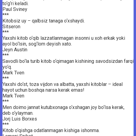
to‘g‘ri keladi.
Paul Sviney
***
Kitobsiz uy – qalbsiz tanaga o‘xshaydi.
Sitseron
***
Yaxshi kitob o‘qib lazzatlanmagan insonni u xoh erkak yoki
ayol bo‘lsin, sog‘lom deyish xato.
Jeyn Austin
***
Savodli bo‘la turib kitob o‘qimagan kishining savodsizdan farqi
yo‘q.
Mark Tven
***
Yaxshi do‘st, toza vijdon va albatta, yaxshi kitoblar – ideal
hayot uchun boshqa narsa kerak emas!
Mark Tven
***
Men doimo jannat kutubxonaga o‘xshagan joy bo‘lsa kerak,
deb o‘ylayman.
Jorj Luis Borxes
***
Kitob o‘qishga odatlanmagan kishiga ishonma.