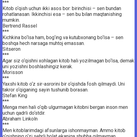
***
Kitob o‘qish uchun ikki asos bor: birinchisi – sen bundan
rohatlanasan. Ikkinchisi esa – sen bu bilan maqtanishing
mumkin.
Bertrend Rassel
***
Kichkina bo‘lsa ham, bog‘ing va kutubxonang bo‘lsa – sen
boshqa hech narsaga muhtoj emassan.
Sitseron
***
Agar siz o‘qishni xohlagan kitob hali yozilmagan bo‘lsa, demak
uni yozishni boshlashingiz kerak.
Morisson
***
Yaxshi kitob o‘z sir-asrorini bir o‘qishda fosh qilmaydi. Uni
takror o‘qiganing sayin tushunib borasan.
Stefan King
***
Menga men hali o‘qib ulgurmagan kitobni bergan inson men
uchun qadrli do‘stdir.
Abraham Linkoln
***
Men kitoblarimdagi afsunlarga ishonmayman. Ammo kitob
o‘qishning o‘zi sehrli holat ekaniga shubha qilmayman.