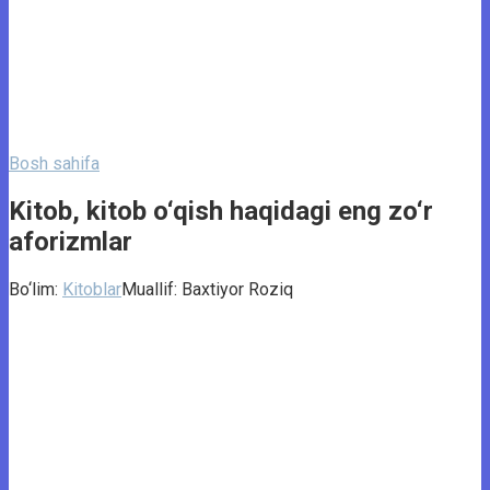
Bosh sahifa
Kitob, kitob o‘qish haqidagi eng zo‘r
aforizmlar
Bo‘lim:
Kitoblar
Muallif:
Baxtiyor Roziq