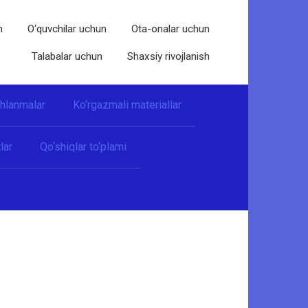
n
O‘quvchilar uchun
Ota-onalar uchun
Talabalar uchun
Shaxsiy rivojlanish
shlanmalar
Ko‘rgazmali materiallar
lar
Qo‘shiqlar to‘plami