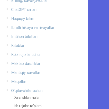
Brifing, savol-javoblar
ChatGPT sirlari
Huquqiy bilim
Ibratli hikoya va rivoyatlar
Imtihon biletlari
Kitoblar
Ko‘zi ojizlar uchun
Maktab darsliklari
Mantiqiy savollar
Maqollar
O‘qituvchilar uchun
Dars ishlanmalar
Ish rejalar to‘plami