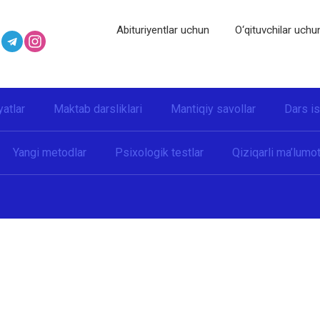
Abituriyentlar uchun
O‘qituvchilar uchu
yatlar
Maktab darsliklari
Mantiqiy savollar
Dars i
Yangi metodlar
Psixologik testlar
Qiziqarli ma’lumot