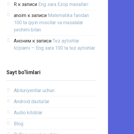
R
к записи
Eng sara Ezop masallari
anoim
к записи
Matematika fanidan
100 ta qiyin misollar va masalalar
yechimi bilan
Аноним
к записи
Tez aytishlar
to‘plami — Eng sara 100 ta tez aytishlar
Sayt bo’limlari
Abituriyentlar uchun
Android dasturlar
Audio kitoblar
Blog