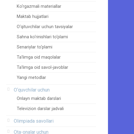
Ko‘rgazmali materiallar
Maktab hujjatlari
O‘qituvchilar uchun tavsiyalar
Sahna ko‘rinishlari to‘plami
Senariylar to‘plami
Ta’limga oid maqolalar
Ta’limga oid savol-javoblar
Yangi metodlar
O‘quvchilar uchun
Onlayn maktab darslari
Televizion darslar jadvali
Olimpiada savollari
Ota-onalar uchun