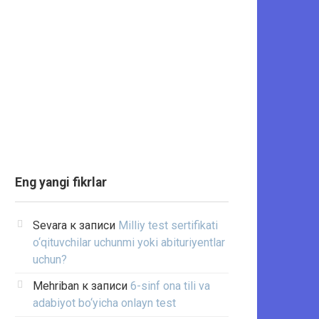
Eng yangi fikrlar
Sevara
к записи
Milliy test sertifikati
o‘qituvchilar uchunmi yoki abituriyentlar
uchun?
Mehriban
к записи
6-sinf ona tili va
adabiyot bo‘yicha onlayn test