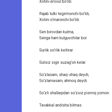
Xotini erovul bo‘ldi.
Rajab tulki tegirmonchi bo‘ldi,
Xotini o‘maronchi bo‘ldi.
Sen birovdan kulma,
Senga ham kulguvchilar bor.
Surlik xo‘rlik keltirar.
Sutsiz sigir suzag‘on kelar.
So‘zlasam, shaq-shaq deydi,
So‘zlamasam, ahmoq deydi.
So‘zli shallaqidan so‘zsiz pismiq yomon.
Tavakkal andisha bilmas.