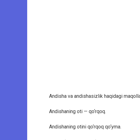
Andisha va andishasizlik haqidagi maqollar
Andishaning oti — qo‘rqoq.
Andishaning otini qo‘rqoq qo‘yma.