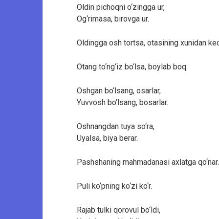
Oldin pichoqni o‘zingga ur,
Og‘rimasa, birovga ur.
Oldingga osh tortsa, otasining xunidan ke
Otang to‘ng‘iz bo‘lsa, boylab boq.
Oshgan bo‘lsang, osarlar,
Yuvvosh bo‘lsang, bosarlar.
Oshnangdan tuya so‘ra,
Uyalsa, biya berar.
Pashshaning mahmadanasi axlatga qo‘nar.
Puli ko‘pning ko‘zi ko‘r.
Rajab tulki qorovul bo‘ldi,