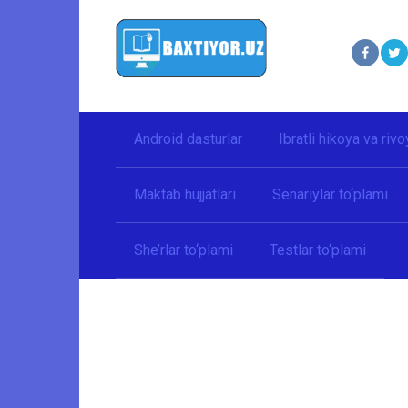
Перейти
к
контенту
Android dasturlar
Ibratli hikoya va rivo
Maktab hujjatlari
Senariylar to‘plami
She’rlar to‘plami
Testlar to‘plami