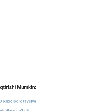
qtirishi Mumkin:
0 psixologik tavsiya
vlodlarga o‘tadi