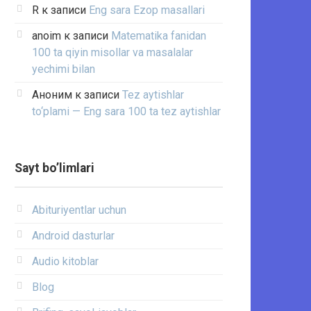
R
к записи
Eng sara Ezop masallari
anoim
к записи
Matematika fanidan
100 ta qiyin misollar va masalalar
yechimi bilan
Аноним
к записи
Tez aytishlar
to‘plami — Eng sara 100 ta tez aytishlar
Sayt bo’limlari
Abituriyentlar uchun
Android dasturlar
Audio kitoblar
Blog