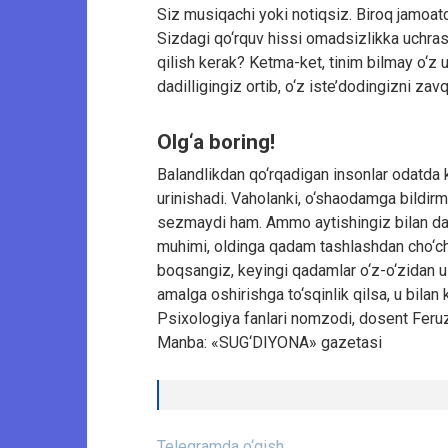
Siz musiqachi yoki notiqsiz. Biroq jamoatc
Sizdagi qo‘rquv hissi omadsizlikka uchrash
qilish kerak? Ketma-ket, tinim bilmay o‘z
dadilligingiz ortib, o‘z iste’dodingizni za
Olg‘a boring!
Balandlikdan qo‘rqadigan insonlar odatda ko
urinishadi. Vaholanki, o‘shaodamga bildirma
sezmaydi ham. Ammo aytishingiz bilan dar
muhimi, oldinga qadam tashlashdan cho‘chi
boqsangiz, keyingi qadamlar o‘z-o‘zidan u
amalga oshirishga to‘sqinlik qilsa, u bilan 
Psixologiya fanlari nomzodi, dosent Feruz
Manba: «SUG‘DIYONA» gazetasi
Telegramda o‘qish