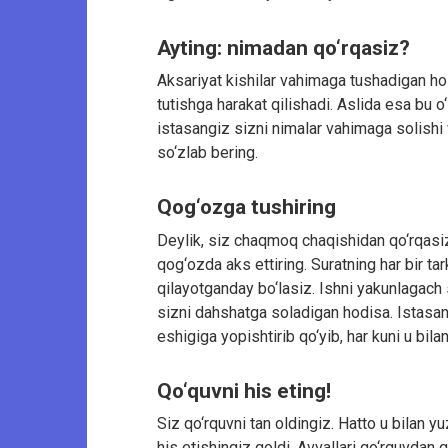
Ayting: nimadan qo‘rqasiz?
Aksariyat kishilar vahimaga tushadigan hol
tutishga harakat qilishadi. Aslida esa bu o‘
istasangiz sizni nimalar vahimaga solishi
so‘zlab bering.
Qog‘ozga tushiring
Deylik, siz chaqmoq chaqishidan qo‘rqasi
qog‘ozda aks ettiring. Suratning har bir ta
qilayotganday bo‘lasiz. Ishni yakunlagac
sizni dahshatga soladigan hodisa. Istasang
eshigiga yopishtirib qo‘yib, har kuni u bil
Qo‘quvni his eting!
Siz qo‘rquvni tan oldingiz. Hatto u bilan 
his etishingiz qoldi. Avvallari qo‘rquvdan qo