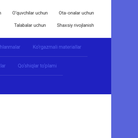
n
O‘quvchilar uchun
Ota-onalar uchun
Talabalar uchun
Shaxsiy rivojlanish
shlanmalar
Ko‘rgazmali materiallar
lar
Qo‘shiqlar to‘plami