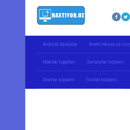
Перейти
к
контенту
Android dasturlar
Ibratli hikoya va rivo
Maktab hujjatlari
Senariylar to‘plami
She’rlar to‘plami
Testlar to‘plami