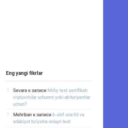
Eng yangi fikrlar
Sevara
к записи
Milliy test sertifikati
o‘qituvchilar uchunmi yoki abituriyentlar
uchun?
Mehriban
к записи
6-sinf ona tili va
adabiyot bo‘yicha onlayn test