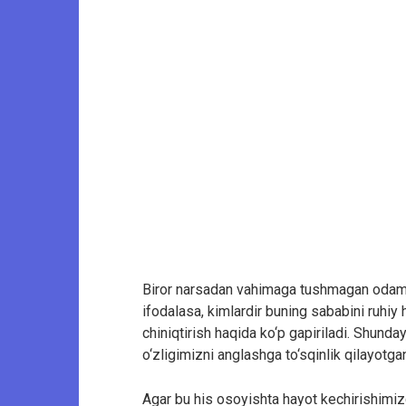
Biror narsadan vahimaga tushmagan odam b
ifodalasa, kimlardir buning sababini ruhiy 
chiniqtirish haqida ko‘p gapiriladi. Shun
o‘zligimizni anglashga to‘sqinlik qilayotgan
Agar bu his osoyishta hayot kechirishimiz