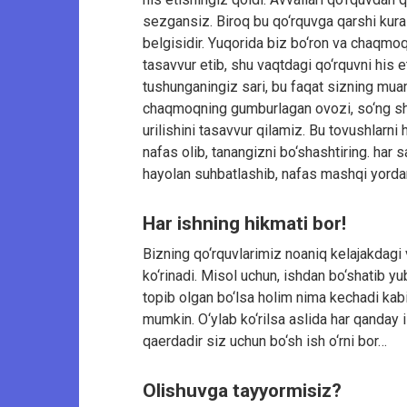
sezgansiz. Biroq bu qo‘rquvga qarshi kura
belgisidir. Yuqorida biz bo‘ron va chaqmoq
tasavvur etib, shu vaqtdagi qo‘rquvni his e
tushunganingiz sari, bu faqat sizning mu
chaqmoqning gumburlagan ovozi, so‘ng sham
urilishini tasavvur qilamiz. Bu tovushlarni
nafas olib, tanangizni bo‘shashtiring. har 
hayolan suhbatlashib, nafas mashqi yordam
Har ishning hikmati bor!
Bizning qo‘rquvlarimiz noaniq kelajakdagi
ko‘rinadi. Misol uchun, ishdan bo‘shatib y
topib olgan bo‘lsa holim nima kechadi kabi
mumkin. O‘ylab ko‘rilsa aslida har qanday 
qaerdadir siz uchun bo‘sh ish o‘rni bor…
Olishuvga tayyormisiz?