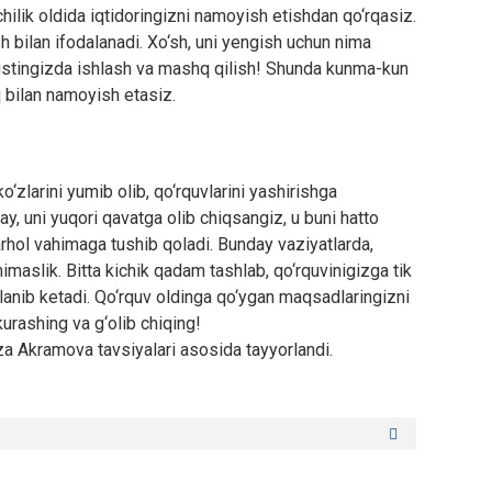
hilik oldida iqtidoringizni namoyish etishdan qo‘rqasiz.
 bilan ifodalanadi. Xo‘sh, uni yengish uchun nima
 ustingizda ishlash va mashq qilish! Shunda kunma-kun
vq bilan namoyish etasiz.
‘zlarini yumib olib, qo‘rquvlarini yashirishga
y, uni yuqori qavatga olib chiqsangiz, u buni hatto
hol vahimaga tushib qoladi. Bunday vaziyatlarda,
maslik. Bitta kichik qadam tashlab, qo‘rquvinigizga tik
lanib ketadi. Qo‘rquv oldinga qo‘ygan maqsadlaringizni
kurashing va g‘olib chiqing!
a Akramova tavsiyalari asosida tayyorlandi.