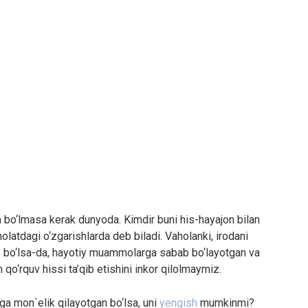
o‘lmasa kerak dunyoda. Kimdir buni his-hayajon bilan
holatdagi o‘zgarishlarda deb biladi. Vaholanki, irodani
day bo‘lsa-da, hayotiy muammolarga sabab bo‘layotgan va
 qo‘rquv hissi ta’qib etishini inkor qilolmaymiz.
ga mon`elik qilayotgan bo‘lsa, uni
yengish
mumkinmi?