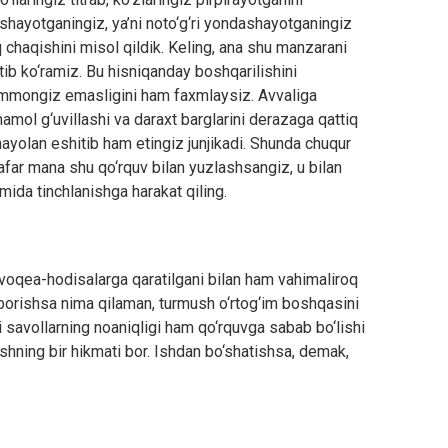
shayotganingiz, ya’ni noto‘g‘ri yondashayotganingiz
 chaqishini misol qildik. Keling, ana shu manzarani
tib ko‘ramiz. Bu hisniqanday boshqarilishini
ammongiz emasligini ham faxmlaysiz. Avvaliga
ol g‘uvillashi va daraxt barglarini derazaga qattiq
 hayolan eshitib ham etingiz junjikadi. Shunda chuqur
safar mana shu qo‘rquv bilan yuzlashsangiz, u bilan
ida tinchlanishga harakat qiling.
 voqea-hodisalarga qaratilgani bilan ham vahimaliroq
uborishsa nima qilaman, turmush o‘rtog‘im boshqasini
 savollarning noaniqligi ham qo‘rquvga sabab bo‘lishi
ishning bir hikmati bor. Ishdan bo‘shatishsa, demak,