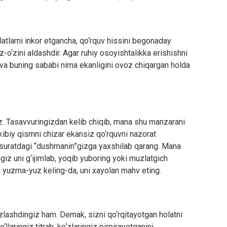
atlarni inkor etgancha, qo‘rquv hissini begonaday
z-o‘zini aldashdir. Agar ruhiy osoyishtalikka erishishni
 va buning sababi nima ekanligini ovoz chiqargan holda
z. Tasavvuringizdan kelib chiqib, mana shu manzarani
rkibiy qismni chizar ekansiz qo‘rquvni nazorat
h suratdagi “dushmanin”gizga yaxshilab qarang. Mana
iz uni g‘ijimlab, yoqib yuboring yoki muzlatgich
an yuzma-yuz keling-da, uni xayolan mahv eting.
yuzlashdingiz ham. Demak, sizni qo‘rqitayotgan holatni
‘llaringiz titrab, ko‘zlaringiz pirpirayotganini