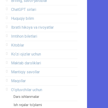
Brifing, savol-javoblar
ChatGPT sirlari
Huquqiy bilim
Ibratli hikoya va rivoyatlar
Imtihon biletlari
Kitoblar
Ko‘zi ojizlar uchun
Maktab darsliklari
Mantiqiy savollar
Maqollar
O‘qituvchilar uchun
Dars ishlanmalar
Ish rejalar to‘plami