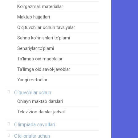
Ko‘rgazmali materiallar
Maktab hujjatlari
O‘qituvchilar uchun tavsiyalar
Sahna ko‘rinishlari to‘plami
Senariylar to‘plami
Ta’limga oid maqolalar
Ta’limga oid savol-javoblar
Yangi metodlar
O‘quvchilar uchun
Onlayn maktab darslari
Televizion darslar jadvali
Olimpiada savollari
Ota-onalar uchun