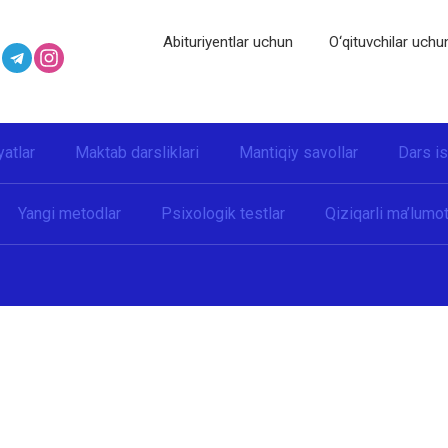
Abituriyentlar uchun
O‘qituvchilar uchu
yatlar
Maktab darsliklari
Mantiqiy savollar
Dars i
Yangi metodlar
Psixologik testlar
Qiziqarli ma’lumot