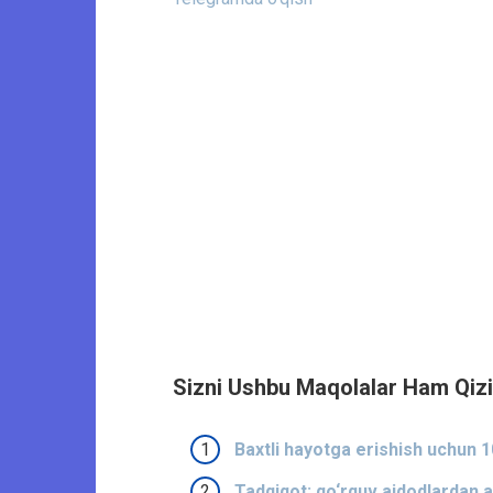
Sizni Ushbu Maqolalar Ham Qizi
Baxtli hayotga erishish uchun 1
Tadqiqot: qo‘rquv ajdodlardan a