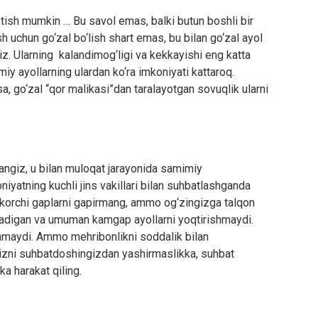
etish mumkin … Bu savol emas, balki butun boshli bir
ish uchun go‘zal bo‘lish shart emas, bu bilan go‘zal ayol
z. Ularning kalandimog‘ligi va kekkayishi eng katta
miy ayollarning ulardan ko‘ra imkoniyati kattaroq.
a, go‘zal “qor malikasi”dan taralayotgan sovuqlik ularni
asangiz, u bilan muloqat jarayonida samimiy
niyatning kuchli jins vakillari bilan suhbatlashganda
korchi gaplarni gapirmang, ammo og‘zingizga talqon
radigan va umuman kamgap ayollarni yoqtirishmaydi.
shmaydi. Ammo mehribonlikni soddalik bilan
gizni suhbatdoshingizdan yashirmaslikka, suhbat
ka harakat qiling.