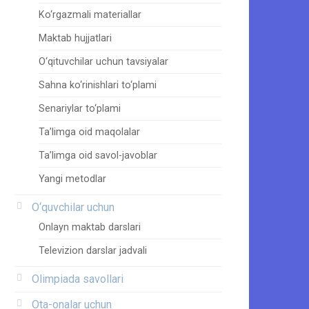
Ko‘rgazmali materiallar
Maktab hujjatlari
O‘qituvchilar uchun tavsiyalar
Sahna ko‘rinishlari to‘plami
Senariylar to‘plami
Ta’limga oid maqolalar
Ta’limga oid savol-javoblar
Yangi metodlar
O‘quvchilar uchun
Onlayn maktab darslari
Televizion darslar jadvali
Olimpiada savollari
Ota-onalar uchun