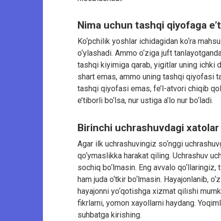
Nima uchun tashqi qiyofaga e’t
Ko‘pchilik yoshlar ichidagidan ko‘ra mahsu
o‘ylashadi. Ammo o‘ziga juft tanlayotgand
tashqi kiyimiga qarab, yigitlar uning ichki d
shart emas, ammo uning tashqi qiyofasi ta
tashqi qiyofasi emas, fe’l-atvori chiqib q
e’tiborli bo‘lsa, nur ustiga a’lo nur bo‘ladi.
Birinchi uchrashuvdagi xatolar
Agar ilk uchrashuvingiz so‘nggi uchrashuvg
qo‘ymaslikka harakat qiling. Uchrashuv uc
sochiq bo‘lmasin. Eng avvalo qo‘llaringiz, t
ham juda o‘tkir bo‘lmasin. Hayajonlanib, o‘
hayajonni yo‘qotishga xizmat qilishi mumk
fikrlarni, yomon xayollarni haydang. Yoqi
suhbatga kirishing.