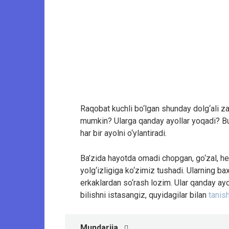
Raqobat kuchli bo‘lgan shunday dolg‘ali za
mumkin? Ularga qanday ayollar yoqadi? Bu s
har bir ayolni o‘ylantiradi.
Ba’zida hayotda omadi chopgan, go‘zal, he
yolg‘izligiga ko‘zimiz tushadi. Ularning b
erkaklardan so‘rash lozim. Ular qanday ayol
bilishni istasangiz, quyidagilar bilan
tanis
Mundarija