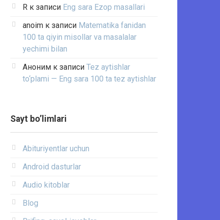
R
к записи
Eng sara Ezop masallari
anoim
к записи
Matematika fanidan
100 ta qiyin misollar va masalalar
yechimi bilan
Аноним
к записи
Tez aytishlar
to‘plami — Eng sara 100 ta tez aytishlar
Sayt bo’limlari
Abituriyentlar uchun
Android dasturlar
Audio kitoblar
Blog