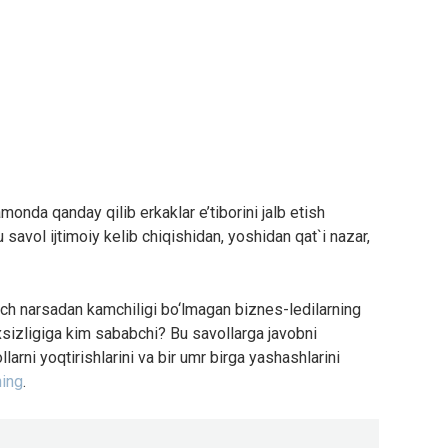
monda qanday qilib erkaklar e’tiborini jalb etish
avol ijtimoiy kelib chiqishidan, yoshidan qat`i nazar,
ch narsadan kamchiligi bo‘lmagan biznes-ledilarning
axsizligiga kim sababchi? Bu savollarga javobni
larni yoqtirishlarini va bir umr birga yashashlarini
hing
.