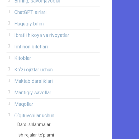
Brifing, savol-javoblar
ChatGPT sirlari
Huquqiy bilim
Ibratli hikoya va rivoyatlar
Imtihon biletlari
Kitoblar
Ko‘zi ojizlar uchun
Maktab darsliklari
Mantiqiy savollar
Maqollar
O‘qituvchilar uchun
Dars ishlanmalar
Ish rejalar to‘plami