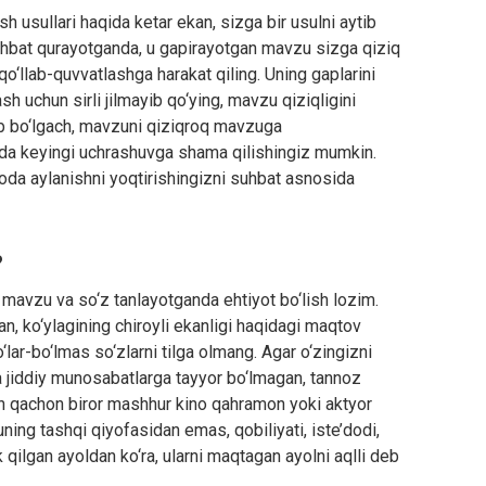
h usullari haqida ketar ekan, sizga bir usulni aytib
n suhbat qurayotganda, u gapirayotgan mavzu sizga qiziq
qo‘llab-quvvatlashga harakat qiling. Uning gaplarini
sh uchun sirli jilmayib qo‘ying, mavzu qiziqligini
lab bo‘lgach, mavzuni qiziqroq mavzuga
ida keyingi uchrashuvga shama qilishingiz mumkin.
yoda aylanishni yoqtirishingizni suhbat asnosida
?
 mavzu va so‘z tanlayotganda ehtiyot bo‘lish lozim.
, ko‘ylagining chiroyli ekanligi haqidagi maqtov
lar-bo‘lmas so‘zlarni tilga olmang. Agar o‘zingizni
a jiddiy munosabatlarga tayyor bo‘lmagan, tannoz
ech qachon biror mashhur kino qahramon yoki aktyor
ing tashqi qiyofasidan emas, qobiliyati, iste’dodi,
ik qilgan ayoldan ko‘ra, ularni maqtagan ayolni aqlli deb