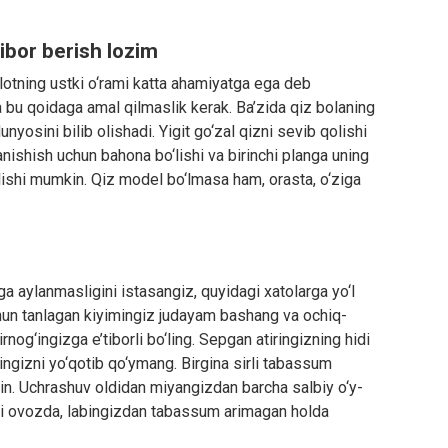
ibor berish lozim
lotning ustki o‘rami katta ahamiyatga ega deb
a bu qoidaga amal qilmaslik kerak. Ba’zida qiz bolaning
unyosini bilib olishadi. Yigit go‘zal qizni sevib qolishi
nishish uchun bahona bo‘lishi va birinchi planga uning
olishi mumkin. Qiz model bo‘lmasa ham, orasta, o‘ziga
a aylanmasligini istasangiz, quyidagi xatolarga yo‘l
hun tanlagan kiyimingiz judayam bashang va ochiq-
irnog‘ingizga e’tiborli bo‘ling. Sepgan atiringizning hidi
zingizni yo‘qotib qo‘ymang. Birgina sirli tabassum
in. Uchrashuv oldidan miyangizdan barcha salbiy o‘y-
mli ovozda, labingizdan tabassum arimagan holda