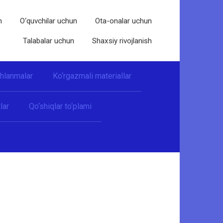
n
O‘quvchilar uchun
Ota-onalar uchun
Talabalar uchun
Shaxsiy rivojlanish
shlanmalar
Ko‘rgazmali materiallar
lar
Qo‘shiqlar to‘plami