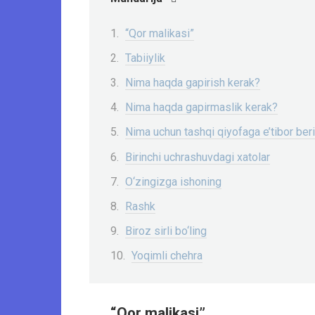
“Qor malikasi”
Tabiiylik
Nima haqda gapirish kerak?
Nima haqda gapirmaslik kerak?
Nima uchun tashqi qiyofaga e’tibor ber
Birinchi uchrashuvdagi xatolar
O‘zingizga ishoning
Rashk
Biroz sirli bo‘ling
Yoqimli chehra
“Qor malikasi”