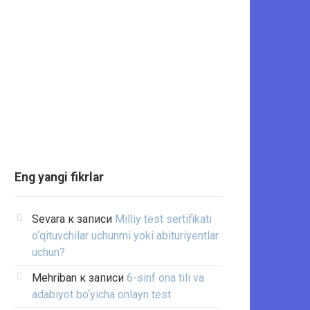
Eng yangi fikrlar
Sevara
к записи
Milliy test sertifikati
o‘qituvchilar uchunmi yoki abituriyentlar
uchun?
Mehriban
к записи
6-sinf ona tili va
adabiyot bo‘yicha onlayn test