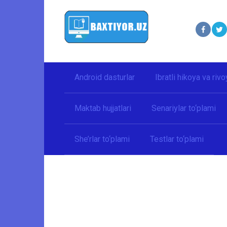
Перейти
к
контенту
Android dasturlar
Ibratli hikoya va rivo
Maktab hujjatlari
Senariylar to‘plami
She’rlar to‘plami
Testlar to‘plami