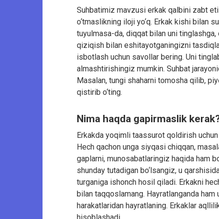
Suhbatimiz mavzusi erkak qalbini zabt etis
o‘tmaslikning iloji yo‘q. Erkak kishi bila
tuyulmasa-da, diqqat bilan uni tinglashga, 
qiziqish bilan eshitayotganingizni tasdiqla
isbotlash uchun savollar bering. Uni ting
almashtirishingiz mumkin. Suhbat jarayon
Masalan, tungi shaharni tomosha qilib, pi
qistirib o‘ting.
Nima haqda gapirmaslik kerak
Erkakda yoqimli taassurot qoldirish uchun
Hech qachon unga siyqasi chiqqan, masalan
gaplarni, munosabatlaringiz haqida ham bo‘
shunday tutadigan bo‘lsangiz, u qarshisid
turganiga ishonch hosil qiladi. Erkakni h
bilan taqqoslamang. Hayratlanganda ham un
harakatlaridan hayratlaning. Erkaklar aqllil
hisoblashadi.