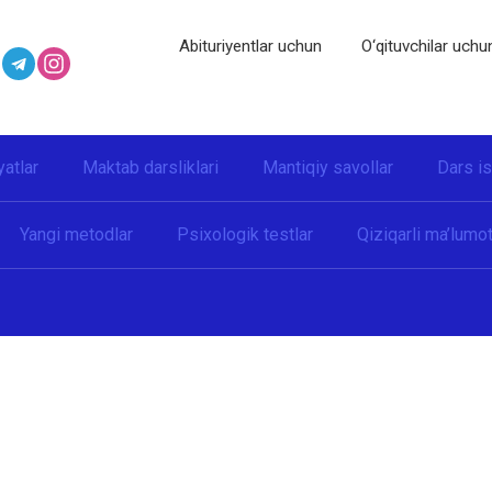
Abituriyentlar uchun
O‘qituvchilar uchu
yatlar
Maktab darsliklari
Mantiqiy savollar
Dars i
Yangi metodlar
Psixologik testlar
Qiziqarli ma’lumot