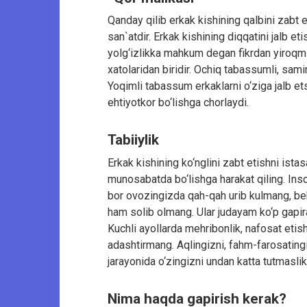
Qanday qilib erkak kishining qalbini zabt 
san`atdir. Erkak kishining diqqatini jalb et
yolg‘izlikka mahkum degan fikrdan yiroqmi
xatolaridan biridir. Ochiq tabassumli, sami
Yoqimli tabassum erkaklarni o‘ziga jalb ets
ehtiyotkor bo‘lishga chorlaydi.
Tabiiylik
Erkak kishining ko‘nglini zabt etishni ist
munosabatda bo‘lishga harakat qiling. Inso
bor ovozingizda qah-qah urib kulmang, be
ham solib olmang. Ular judayam ko‘p gapi
Kuchli ayollarda mehribonlik, nafosat eti
adashtirmang. Aqlingizni, fahm-farosatin
jarayonida o‘zingizni undan katta tutmaslik
Nima haqda gapirish kerak?