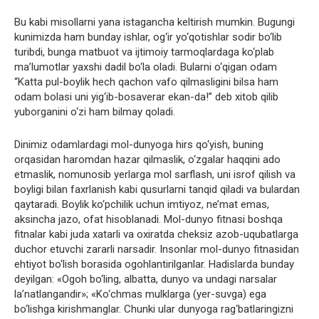
Bu kabi misollarni yana istagancha keltirish mumkin. Bugungi
kunimizda ham bunday ishlar, og‘ir yo‘qotishlar sodir bo‘lib
turibdi, bunga matbuot va ijtimoiy tarmoqlardaga ko‘plab
ma’lumotlar yaxshi dadil bo‘la oladi. Bularni o‘qigan odam
“Katta pul-boylik hech qachon vafo qilmasligini bilsa ham
odam bolasi uni yig‘ib-bosaverar ekan-da!” deb xitob qilib
yuborganini o‘zi ham bilmay qoladi.
Dinimiz odamlardagi mol-dunyoga hirs qo‘yish, buning
orqasidan haromdan hazar qilmaslik, o‘zgalar haqqini ado
etmaslik, nomunosib yerlarga mol sarflash, uni isrof qilish va
boyligi bilan faxrlanish kabi qusurlarni tanqid qiladi va bulardan
qaytaradi. Boylik ko‘pchilik uchun imtiyoz, ne’mat emas,
aksincha jazo, ofat hisoblanadi. Mol-dunyo fitnasi boshqa
fitnalar kabi juda xatarli va oxiratda cheksiz azob-uqubatlarga
duchor etuvchi zararli narsadir. Insonlar mol-dunyo fitnasidan
ehtiyot bo‘lish borasida ogohlantirilganlar. Hadislarda bunday
deyilgan: «Ogoh bo‘ling, albatta, dunyo va undagi narsalar
la’natlangandir»; «Ko‘chmas mulklarga (yer-suvga) ega
bo‘lishga kirishmanglar. Chunki ular dunyoga rag‘batlaringizni