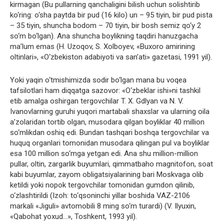
kirmagan (Bu pullarning qanchaligini bilish uchun solishtirib
ko‘ring: o‘sha paytda bir pud (16 kilo) un – 95 tiyin, bir pud pista
– 35 tiyin, shuncha bodom – 70 tiyin, bir bosh semiz qo‘y 2
so‘m bo‘lgan). Ana shuncha boylikning taqdiri hanuzgacha
ma’lum emas (H. Uzoqov, S. Xolboyev, «Buxoro amirining
oltinlari», «O‘zbekiston adabiyoti va san’ati» gazetasi, 1991 yil).
Yoki yaqin o‘tmishimizda sodir bo‘lgan mana bu voqea
tafsilotlari ham diqqatga sazovor: «O‘zbeklar ishi»ni tashkil
etib amalga oshirgan tergovchilar T. X. Gdlyan va N. V.
Ivanovlarning guruhi yuqori martabali shaxslar va ularning oila
a’zolaridan tortib olgan, musodara qilgan boyliklar 40 million
so‘mlikdan oshiq edi. Bundan tashqari boshqa tergovchilar va
huquq organlari tomonidan musodara qilingan pul va boyliklar
esa 100 million so‘mga yetgan edi. Ana shu million-million
pullar, oltin, zargarlik buyumlari, qimmatbaho magnitofon, soat
kabi buyumlar, zayom obligatsiyalarining bari Moskvaga olib
ketildi yoki nopok tergovchilar tomonidan gumdon qilinib,
o‘zlashtirildi (Izoh: to‘qsoninchi yillar boshida VAZ-2106
markali «Jiguli» avtomobili 8 ming so‘m turardi) (V. Ilyuxin,
«Qabohat yoxud…», Toshkent, 1993 yil).