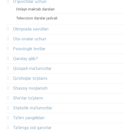
O‘quvchilar uchun
Onlayn maktab darslari
Televizion darslar jadvali
Olimpiada savollari
Ota-onalar uchun
Psixologik testlar
Qanday qilib?
Qiziqarli ma’lumotlar
Qo‘shiqlar to‘plami
Shaxsiy rivojlanish
She’rlar to‘plami
Statistik ma’lumotlar
Ta’lim yangiliklari
Ta’limga oid qarorlar