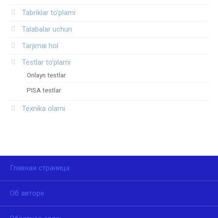
Tabriklar to'plami
Talabalar uchun
Tarjimai hol
Testlar to‘plami
Onlayn testlar
PISA testlar
Texnika olami
Главная страница
Об авторе