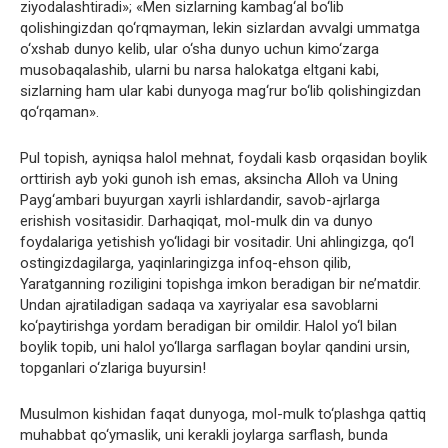
ziyodalashtiradi»; «Men sizlarning kambag‘al bo‘lib
qolishingizdan qo‘rqmayman, lekin sizlardan avvalgi ummatga
o‘xshab dunyo kelib, ular o‘sha dunyo uchun kimo‘zarga
musobaqalashib, ularni bu narsa halokatga eltgani kabi,
sizlarning ham ular kabi dunyoga mag‘rur bo‘lib qolishingizdan
qo‘rqaman».
Pul topish, ayniqsa halol mehnat, foydali kasb orqasidan boylik
orttirish ayb yoki gunoh ish emas, aksincha Alloh va Uning
Payg‘ambari buyurgan xayrli ishlardandir, savob-ajrlarga
erishish vositasidir. Darhaqiqat, mol-mulk din va dunyo
foydalariga yetishish yo‘lidagi bir vositadir. Uni ahlingizga, qo‘l
ostingizdagilarga, yaqinlaringizga infoq-ehson qilib,
Yaratganning roziligini topishga imkon beradigan bir ne’matdir.
Undan ajratiladigan sadaqa va xayriyalar esa savoblarni
ko‘paytirishga yordam beradigan bir omildir. Halol yo‘l bilan
boylik topib, uni halol yo‘llarga sarflagan boylar qandini ursin,
topganlari o‘zlariga buyursin!
Musulmon kishidan faqat dunyoga, mol-mulk to‘plashga qattiq
muhabbat qo‘ymaslik, uni kerakli joylarga sarflash, bunda