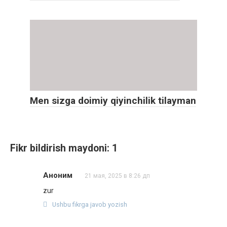
Men sizga doimiy qiyinchilik tilayman
Fikr bildirish maydoni: 1
Аноним
21 мая, 2025 в 8:26 дп
zur
Ushbu fikrga javob yozish