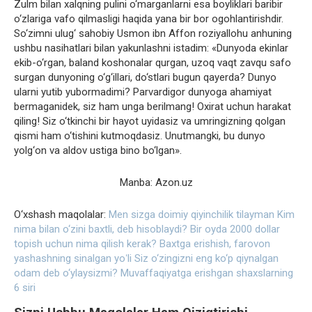
Zulm bilan xalqning pulini o‘marganlarni esa boyliklari baribir
o‘zlariga vafo qilmasligi haqida yana bir bor ogohlantirishdir.
So‘zimni ulug‘ sahobiy Usmon ibn Affon roziyallohu anhuning
ushbu nasihatlari bilan yakunlashni istadim: «Dunyoda ekinlar
ekib-o‘rgan, baland koshonalar qurgan, uzoq vaqt zavqu safo
surgan dunyoning o‘g‘illari, do‘stlari bugun qayerda? Dunyo
ularni yutib yubormadimi? Parvardigor dunyoga ahamiyat
bermaganidek, siz ham unga berilmang! Oxirat uchun harakat
qiling! Siz o‘tkinchi bir hayot uyidasiz va umringizning qolgan
qismi ham o‘tishini kutmoqdasiz. Unutmangki, bu dunyo
yolg‘on va aldov ustiga bino bo‘lgan».
Manba: Azon.uz
O‘xshash maqolalar:
Men sizga doimiy qiyinchilik tilayman
Kim
nima bilan o‘zini baxtli, deb hisoblaydi?
Bir oyda 2000 dollar
topish uchun nima qilish kerak?
Baxtga erishish, farovon
yashashning sinalgan yoʻli
Siz o‘zingizni eng ko‘p qiynalgan
odam deb o‘ylaysizmi?
Muvaffaqiyatga erishgan shaxslarning
6 siri