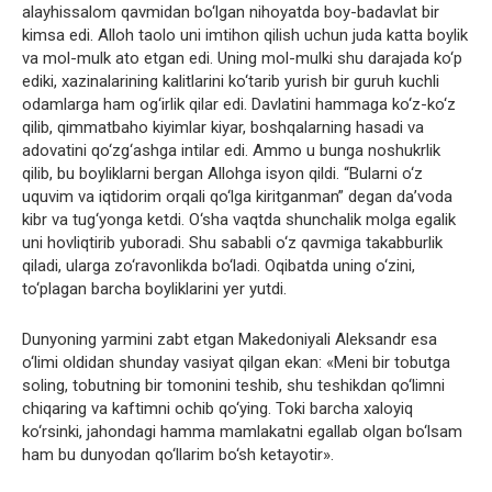
alayhissalom qavmidan bo‘lgan nihoyatda boy-badavlat bir
kimsa edi. Alloh taolo uni imtihon qilish uchun juda katta boylik
va mol-mulk ato etgan edi. Uning mol-mulki shu darajada ko‘p
ediki, xazinalarining kalitlarini ko‘tarib yurish bir guruh kuchli
odamlarga ham og‘irlik qilar edi. Davlatini hammaga ko‘z-ko‘z
qilib, qimmatbaho kiyimlar kiyar, boshqalarning hasadi va
adovatini qo‘zg‘ashga intilar edi. Ammo u bunga noshukrlik
qilib, bu boyliklarni bergan Allohga isyon qildi. “Bularni o‘z
uquvim va iqtidorim orqali qo‘lga kiritganman” degan da’voda
kibr va tug‘yonga ketdi. O‘sha vaqtda shunchalik molga egalik
uni hovliqtirib yuboradi. Shu sababli o‘z qavmiga takabburlik
qiladi, ularga zo‘ravonlikda bo‘ladi. Oqibatda uning o‘zini,
to‘plagan barcha boyliklarini yer yutdi.
Dunyoning yarmini zabt etgan Makedoniyali Aleksandr esa
o‘limi oldidan shunday vasiyat qilgan ekan: «Meni bir tobutga
soling, tobutning bir tomonini teshib, shu teshikdan qo‘limni
chiqaring va kaftimni ochib qo‘ying. Toki barcha xaloyiq
ko‘rsinki, jahondagi hamma mamlakatni egallab olgan bo‘lsam
ham bu dunyodan qo‘llarim bo‘sh ketayotir».