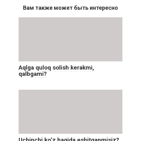
Вам также может быть интересно
Aqlga quloq solish kerakmi,
qalbgami?
Uchinchi ko‘z haqida eshitganmisiz?