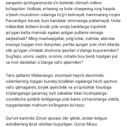
xarajatini qo‘shganimizda o‘n kishiniki oltmish million
bo‘laqolsin. Holbuki, ertaning va bola-chaqaning rizqi haqida
o‘ylash musulmon odamga to‘g‘ri kelmaydi, hammaning rizqini
Parvardigor beradi, buni bandalar zimmasiga yuklamaydi. Unda
milliardlab dollarni bosib yoki xorijiy banklarga topshirib
qo‘ygan katta mansab egalari qolgan pullarini nimaga
xarjlashadi? Ming mashaqqatlar, yolg‘onlar, zulmlar, aldovlar
evaziga topgan mol-dunyolari, yurtda qurgan yoki chet ellarda
olib qo‘ygan o‘ntalab shohona qasrlari o‘zlariga buyurarmikin?
Sog‘liqni, umrni, vaqtni, oromni, rohatni boy berib topilgan pul
va mol-davlatlari o‘zlariga vafo qilarmikin?
Tarix qatlarini titkilasangiz, insoniyat hayoti davomida
odamlarning topgan bunday boyliklari egalariga hech qachon
vafo qilmaganini, boylik qiyinchilik va yo‘qotishlar hisobiga
to‘planganiga qaramay, turli sabablar bilan boshqalarga
osonlikcha qoldirib ketilganiga yoki barini zo‘ravonlarga oldirib,
topganlaridan mahrum bo‘linganini ko‘rasiz.
Qur’oni karimda Qorun qissasi zikr qilinib, undan kelgusi
avlodlarning ibrat olishlari buyurilgan. Qorun Muso