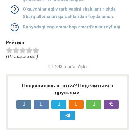
O‘quvchilar aqliy tarbiyasini shakllantirishda
Sharq allomalari qarashlaridan foydalanish.
Dunyodagi eng ommabop smartfonlar reytingi
Рейтинг
( Пока оценок нет )
1 243 marta o'qildi
Понравилась статья? Поделиться с
друзьями: