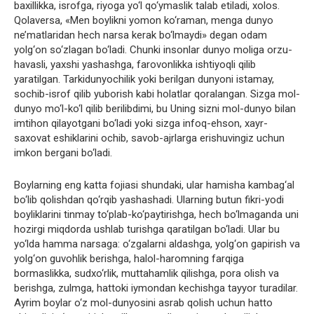
baxillikka, isrofga, riyoga yo‘l qo‘ymaslik talab etiladi, xolos.
Qolaversa, «Men boylikni yomon ko‘raman, menga dunyo
ne’matlaridan hech narsa kerak bo‘lmaydi» degan odam
yolg‘on so‘zlagan bo‘ladi. Chunki insonlar dunyo moliga orzu-
havasli, yaxshi yashashga, farovonlikka ishtiyoqli qilib
yaratilgan. Tarkidunyochilik yoki berilgan dunyoni istamay,
sochib-isrof qilib yuborish kabi holatlar qoralangan. Sizga mol-
dunyo mo‘l-ko‘l qilib berilibdimi, bu Uning sizni mol-dunyo bilan
imtihon qilayotgani bo‘ladi yoki sizga infoq-ehson, xayr-
saxovat eshiklarini ochib, savob-ajrlarga erishuvingiz uchun
imkon bergani bo‘ladi.
Boylarning eng katta fojiasi shundaki, ular hamisha kambag‘al
bo‘lib qolishdan qo‘rqib yashashadi. Ularning butun fikri-yodi
boyliklarini tinmay to‘plab-ko‘paytirishga, hech bo‘lmaganda uni
hozirgi miqdorda ushlab turishga qaratilgan bo‘ladi. Ular bu
yo‘lda hamma narsaga: o‘zgalarni aldashga, yolg‘on gapirish va
yolg‘on guvohlik berishga, halol-haromning farqiga
bormaslikka, sudxo‘rlik, muttahamlik qilishga, pora olish va
berishga, zulmga, hattoki iymondan kechishga tayyor turadilar.
Ayrim boylar o‘z mol-dunyosini asrab qolish uchun hatto