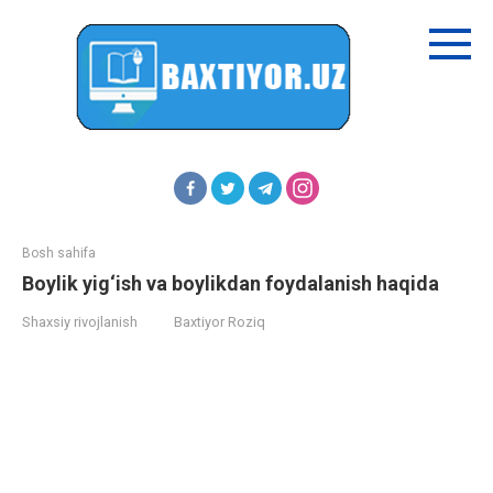
Перейти
к
контенту
Bosh sahifa
Boylik yig‘ish va boylikdan foydalanish haqida
Shaxsiy rivojlanish
Baxtiyor Roziq