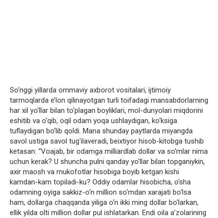
So‘nggi yillarda ommaviy axborot vositalari, ijtimoiy
tarmoqlarda e’lon qilinayotgan turli toifadagi mansabdorlarning
har xil yo‘llar bilan to‘plagan boyliklari, mol-dunyolari miqdorini
eshitib va o‘qib, oqil odam yoqa ushlaydigan, ko‘ksiga
tuflaydigan bo‘lib qoldi. Mana shunday paytlarda miyangda
savol ustiga savol tug‘ilaveradi, beixtiyor hisob-kitobga tushib
ketasan: “Voajab, bir odamga milliardlab dollar va so‘mlar nima
uchun kerak? U shuncha pulni qanday yo‘llar bilan topganiykin,
axir maosh va mukofotlar hisobiga boyib ketgan kishi
kamdan-kam topiladi-ku? Oddiy odamlar hisobicha, o‘sha
odamning oyiga sakkiz-o‘n million so‘mdan xarajati bo‘lsa
ham, dollarga chaqqanda yiliga o‘n ikki ming dollar bo‘larkan,
ellik yilda olti million dollar pul ishlatarkan. Endi oila a’zolarining