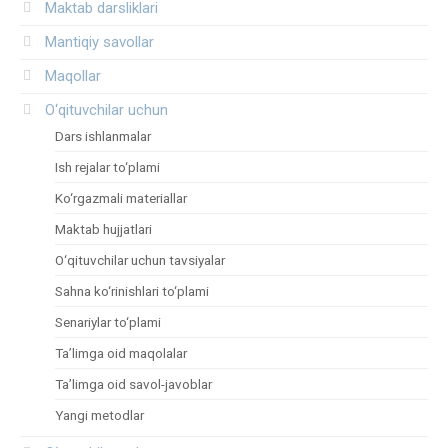
Maktab darsliklari
Mantiqiy savollar
Maqollar
O‘qituvchilar uchun
Dars ishlanmalar
Ish rejalar to‘plami
Ko‘rgazmali materiallar
Maktab hujjatlari
O‘qituvchilar uchun tavsiyalar
Sahna ko‘rinishlari to‘plami
Senariylar to‘plami
Ta’limga oid maqolalar
Ta’limga oid savol-javoblar
Yangi metodlar