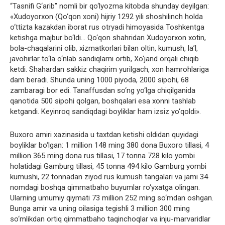
“Tasnifi G‘arib” nomli bir qo‘lyozma kitobda shunday deyilgan:
«Xudoyorxon (Qo‘qon xoni) hijriy 1292 yili shoshilinch holda
o‘ttizta kazakdan iborat rus otryadi himoyasida Toshkentga
ketishga majbur bo‘ldi… Qo‘qon shahridan Xudoyorxon xotin,
bola-chaqalarini olib, xizmatkorlari bilan oltin, kumush, la’l,
javohirlar to‘la o‘nlab sandiqlarni ortib, Xo‘jand orqali chiqib
ketdi. Shahardan sakkiz chaqirim yurilgach, xon hamrohlariga
dam beradi. Shunda uning 1000 piyoda, 2000 sipohi, 68
zambaragi bor edi. Tanaffusdan so‘ng yo‘lga chiqilganida
qanotida 500 sipohi qolgan, boshqalari esa xonni tashlab
ketgandi. Keyinroq sandiqdagi boyliklar ham izsiz yo‘qoldi».
Buxoro amiri xazinasida u taxtdan ketishi oldidan quyidagi
boyliklar bo‘lgan: 1 million 148 ming 380 dona Buxoro tillasi, 4
million 365 ming dona rus tillasi, 17 tonna 728 kilo yombi
holatidagi Gamburg tillasi, 45 tonna 494 kilo Gamburg yombi
kumushi, 22 tonnadan ziyod rus kumush tangalari va jami 34
nomdagi boshqa qimmatbaho buyumlar ro‘yxatga olingan.
Ularning umumiy qiymati 73 million 252 ming so‘mdan oshgan.
Bunga amir va uning oilasiga tegishli 3 million 300 ming
so‘mlikdan ortiq qimmatbaho taqinchoqlar va inju-marvaridlar