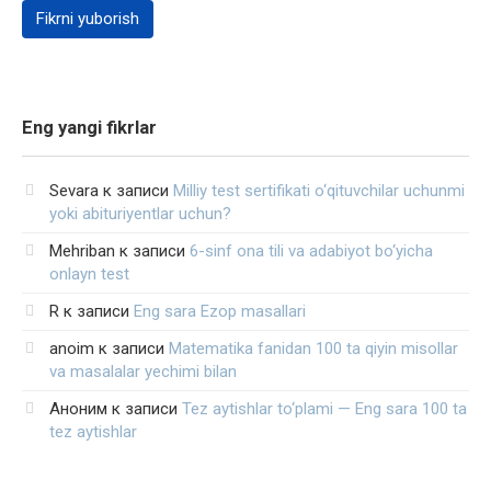
Eng yangi fikrlar
Sevara
к записи
Milliy test sertifikati o‘qituvchilar uchunmi
yoki abituriyentlar uchun?
Mehriban
к записи
6-sinf ona tili va adabiyot bo‘yicha
onlayn test
R
к записи
Eng sara Ezop masallari
anoim
к записи
Matematika fanidan 100 ta qiyin misollar
va masalalar yechimi bilan
Аноним
к записи
Tez aytishlar to‘plami — Eng sara 100 ta
tez aytishlar