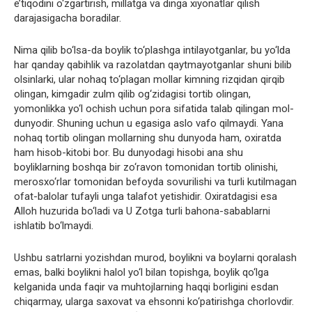
e’tiqodini o‘zgartirish, millatga va dinga xiyonatlar qilish
darajasigacha boradilar.
Nima qilib bo‘lsa-da boylik to‘plashga intilayotganlar, bu yo‘lda
har qanday qabihlik va razolatdan qaytmayotganlar shuni bilib
olsinlarki, ular nohaq to‘plagan mollar kimning rizqidan qirqib
olingan, kimgadir zulm qilib og‘zidagisi tortib olingan,
yomonlikka yo‘l ochish uchun pora sifatida talab qilingan mol-
dunyodir. Shuning uchun u egasiga aslo vafo qilmaydi. Yana
nohaq tortib olingan mollarning shu dunyoda ham, oxiratda
ham hisob-kitobi bor. Bu dunyodagi hisobi ana shu
boyliklarning boshqa bir zo‘ravon tomonidan tortib olinishi,
merosxo‘rlar tomonidan befoyda sovurilishi va turli kutilmagan
ofat-balolar tufayli unga talafot yetishidir. Oxiratdagisi esa
Alloh huzurida bo‘ladi va U Zotga turli bahona-sabablarni
ishlatib bo‘lmaydi.
Ushbu satrlarni yozishdan murod, boylikni va boylarni qoralash
emas, balki boylikni halol yo‘l bilan topishga, boylik qo‘lga
kelganida unda faqir va muhtojlarning haqqi borligini esdan
chiqarmay, ularga saxovat va ehsonni ko‘patirishga chorlovdir.