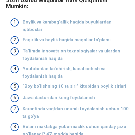
Sizni Ushbu Maqolalar Ham Qiziqtirishi
Mumkin:
Boylik va kambag‘allik haqida buyuklardan
iqtiboslar
Faqirlik va boylik haqida maqollar to‘plami
Ta’limda innovatsion texnologiyalar va ulardan
foydalanish haqida
Youtubedan ko‘chirish, kanal ochish va
foydalanish haqida
“Boy bo‘lishning 10 ta siri” kitobidan boylik sirlari
Jaws dasturidan keng foydalanish
Karantinda vaqtdan unumli foydalanish uchun 100
ta go‘ya
Bolani maktabga yubormaslik uchun qanday jazo
qo‘llanadi? 47-modda haqida.