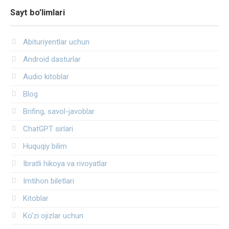
Sayt bo’limlari
Abituriyentlar uchun
Android dasturlar
Audio kitoblar
Blog
Brifing, savol-javoblar
ChatGPT sirlari
Huquqiy bilim
Ibratli hikoya va rivoyatlar
Imtihon biletlari
Kitoblar
Ko‘zi ojizlar uchun