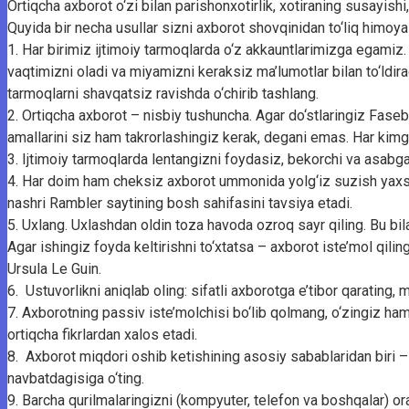
Ortiqcha axborot o‘zi bilan parishonxotirlik, xotiraning susayishi
Quyida bir necha usullar sizni axborot shovqinidan to‘liq himoya 
1. Har birimiz ijtimoiy tarmoqlarda o‘z akkauntlarimizga egamiz
vaqtimizni oladi va miyamizni keraksiz ma’lumotlar bilan to‘ldira
tarmoqlarni shavqatsiz ravishda o‘chirib tashlang.
2. Ortiqcha axborot – nisbiy tushuncha. Agar do‘stlaringiz Fasebo
amallarini siz ham takrorlashingiz kerak, degani emas. Har kimg
3. Ijtimoiy tarmoqlarda lentangizni foydasiz, bekorchi va asabga
4. Har doim ham cheksiz axborot ummonida yolg‘iz suzish yaxshi
nashri Rambler saytining bosh sahifasini tavsiya etadi.
5. Uxlang. Uxlashdan oldin toza havoda ozroq sayr qiling. Bu bi
Agar ishingiz foyda keltirishni to‘xtatsa – axborot iste’mol qilin
Ursula Le Guin.
6. Ustuvorlikni aniqlab oling: sifatli axborotga e’tibor qarating,
7. Axborotning passiv iste’molchisi bo‘lib qolmang, o‘zingiz ham
ortiqcha fikrlardan xalos etadi.
8. Axborot miqdori oshib ketishining asosiy sabablaridan biri – bu
navbatdagisiga o‘ting.
9. Barcha qurilmalaringizni (kompyuter, telefon va boshqalar) o