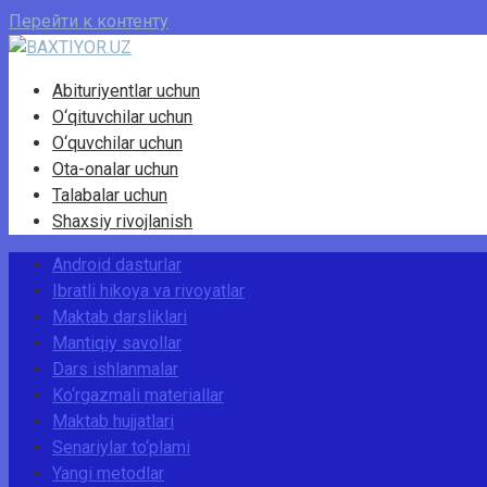
Перейти к контенту
Abituriyentlar uchun
O‘qituvchilar uchun
O‘quvchilar uchun
Ota-onalar uchun
Talabalar uchun
Shaxsiy rivojlanish
Android dasturlar
Ibratli hikoya va rivoyatlar
Maktab darsliklari
Mantiqiy savollar
Dars ishlanmalar
Ko‘rgazmali materiallar
Maktab hujjatlari
Senariylar to‘plami
Yangi metodlar