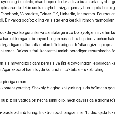
, uyquning buzilishi, charchoqni olib keladi va bu zararlar aysberg
qilmasa-da, lekin uni kamaytirib, sizga qanday hordiq olishni o‘rg
. Fasebook, Vkontakte, Tvitter, OK, LinkedIn, Instagram, Foursqua
di. Bir varoq qog‘oz oling va sizga eng kerakli ijtimoiy tarmoqlarn
okda yuzlab guruhlar va sahifalarga a’zo bo‘layotganini va har kuni
a har xil: kimgadir beziyon bo‘lgan narsa, boshqa birov uchun halo
 tegadigan ma’lumotlar bilan to‘ldiradigan do‘stlaringizni qo‘rqmas
 emas. Ba’zan sifatli kontentni tanlab beradigan resurslardan f
lan siz miyangizga dam berasiz va fikr-u xayolingizni egallagan k
g. Agar axborot ham foyda keltirishni to‘xtatsa – uxlab oling.
 miqdoriga emas.
 kontent yarating. Shaxsiy blogingizni yuriting, juda bo‘lmasa qog
 biz bir vaqtda bir necha ishni olib, hech qaysisiga e’tiborni to‘li
ra-orada o‘chirib turing. Elektron pochtangizni har 15 daqiqada t