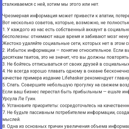
сталкиваемся с ней, хотим мы этого или нет.
Чрезмерная информация может привести к апатии, потере 
Вот несколько советов, которые, возможно, не полностью
1. У каждого из нас есть собственный аккаунт в социальных
бесполезны: отнимают наше время и забивают мозг нену
Жестоко удаляйте социальные сети, которых нет в этом с
2. Избыток информации — понятие относительное. Если вы
десяткам твитов, это не значит, что вы должны повторять 
3. Не бойтесь отписываться от своих друзей в социальн
4. Не всегда хорошо плавать одному в океане бесконечн
качестве примера издание Lifehasker рекомендует главн
5. Спать. Совершите небольшую прогулку на свежем воз
Если ваш бизнес перестал быть прибыльным — ешьте инф
Урсула Ле Гуин.
6. Установите приоритеты: сосредоточьтесь на качественн
7. Не будьте пассивным потребителем информации, созда
мыслей.
8. Одна из основных причин увеличения объема информа