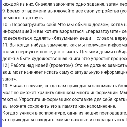
каждой из них. Сначала закончите одно задание, затем п
9. Время от времени выключайте все свои устройства (ком
немного отдохнуть.
10. «Перезагрузите» себя. Что мы обычно делаем, когд
информацией и вы хотите взорваться, «перезагрузите» се
повеселиться, сделать «безумные» вещи — словом, вернут
11. Вы когда-нибудь замечали, как мы получаем информац
только первую и последнюю часть. Целыми днями собира
должна быть художественная книга. Это упростит процес
12.] Работа над идеей (проектом). Это не должно зависет
ваш мозг начинает искать самую актуальную информацию
занят».
13. Бывают случаи, когда нам приходится запоминать б
мозг не сможет хранить слишком много информации. Мы у
тексты. Упростите информацию: составьте для себя крат
вы можете сохранить это в памяти как напоминание.
Когда я учился в аспирантуре, один из наших преподават
что приходится находить самые важные и сокращать их»