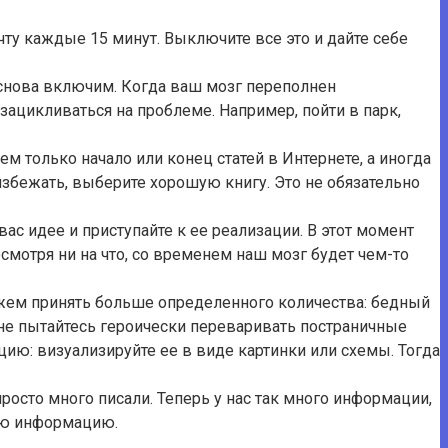
чту каждые 15 минут. Выключите все это и дайте себе
 снова включим. Когда ваш мозг переполнен
зацикливаться на проблеме. Например, пойти в парк,
м только начало или конец статей в Интернете, а иногда
збежать, выберите хорошую книгу. Это не обязательно
ас идее и приступайте к ее реализации. В этот момент
мотря ни на что, со временем наш мозг будет чем-то
ожем принять больше определенного количества: бедный
 не пытайтесь героически переваривать постраничные
ию: визуализируйте ее в виде картинки или схемы. Тогда
росто много писали. Теперь у нас так много информации,
ную информацию.