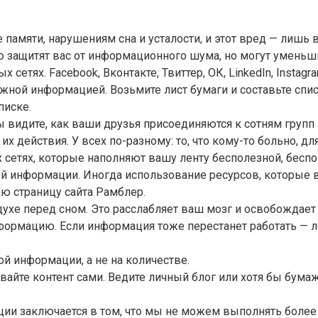
памяти, нарушениям сна и усталости, и этот вред — лишь 
 защитят вас от информационного шума, но могут уменьшит
 сетях. Facebook, Вконтакте, Твиттер, ОК, LinkedIn, Instag
жной информацией. Возьмите лист бумаги и составьте спи
писке.
 видите, как ваши друзья присоединяются к сотням групп 
их действия. У всех по-разному: то, что кому-то больно, д
ых сетях, которые наполняют вашу ленту бесполезной, бе
ой информации. Иногда использование ресурсов, которые 
ую страницу сайта Рамблер.
духе перед сном. Это расслабляет ваш мозг и освобождае
ормацию. Если информация тоже перестанет работать — л
ой информации, а не на количестве.
вайте контент сами. Ведите личный блог или хотя бы бум
ции заключается в том, что мы не можем выполнять более