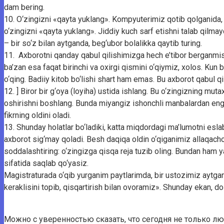
dam bering.
10. O‘zingizni «qayta yuklang». Kompyuterimiz qotib qolganida, od
o‘zingizni «qayta yuklang». Jiddiy kuch sarf etishni talab qilmaydi
– bir so‘z bilan aytganda, beg‘ubor bolalikka qaytib turing.
11. Axborotni qanday qabul qilishimizga hech e’tibor berganmisi
ba’zan esa faqat birinchi va oxirgi qismini o‘qiymiz, xolos. Kun b
o‘qing. Badiiy kitob bo‘lishi shart ham emas. Bu axborot qabul qil
12. ] Biror bir g‘oya (loyiha) ustida ishlang. Bu o‘zingizning mu
oshirishni boshlang. Bunda miyangiz ishonchli manbalardan eng k
fikrning oldini oladi.
13. Shunday holatlar bo‘ladiki, katta miqdordagi ma’lumotni esla
axborot sig‘may qoladi. Besh daqiqa oldin o‘qiganimiz allaqach
soddalashtiring: o‘zingizga qisqa reja tuzib oling. Bundan ham y
sifatida saqlab qo‘yasiz.
Magistraturada o‘qib yurganim paytlarimda, bir ustozimiz aytgand
keraklisini topib, qisqartirish bilan ovoramiz». Shunday ekan, doi
Можно с уверенностью сказать, что сегодня не только 