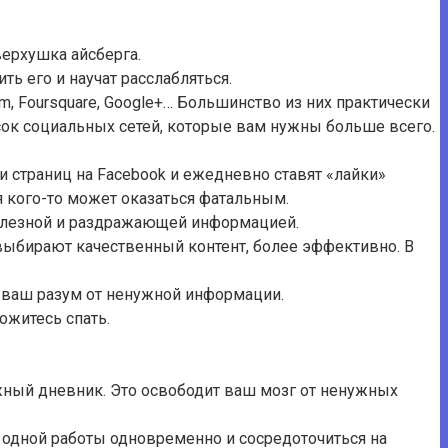
верхушка айсберга.
ь его и научат расслабляться.
ram, Foursquare, Google+… Большинство из них практически
сок социальных сетей, которые вам нужны больше всего.
и страниц на Facebook и ежедневно ставят «лайки»
ля кого-то может оказаться фатальным.
сполезной и раздражающей информацией.
выбирают качественный контент, более эффективно. В
т ваш разум от ненужной информации.
ожитесь спать.
ажный дневник. Это освободит ваш мозг от ненужных
 одной работы одновременно и сосредоточиться на