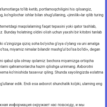
umotlarga to‘lib ketib, portlamoqchiligini his qilsangiz,
ko‘ngilochar ishlar bilan shug‘ullaning, «jinnilik»lar qilib turing
ternetdagi maqolalarning faqat tepasini yoki qator tashlab,
iz. Bunday holatning oldini olish uchun yaxshi bir kitobni tanlab
aki o‘zingizga qiziq soha bo‘yicha g‘oya o‘ylang va uni amalga
‘tsa, miyamiz nimalar bilandir mashg‘ul bo‘lsa bo‘ldi», degan
g‘ini qabul qila olmay qolamiz: bechora miyamizga ortiqcha
tnlarni qahramonlarcha hazm qilishga urinmang. Axborotni
 sxema ko‘rinishida tasavvur qiling. Shunda xayolingizda eslatma
g‘ullanar edik. Endi esa axborot shunchalik ko‘pki, ularning eng
ужная информация окружает нас повсюду, и мы