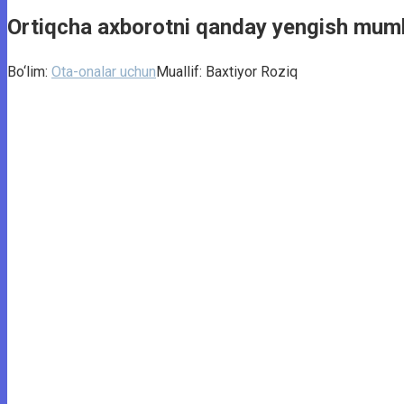
Ortiqcha axborotni qanday yengish mum
Bo‘lim:
Ota-onalar uchun
Muallif:
Baxtiyor Roziq