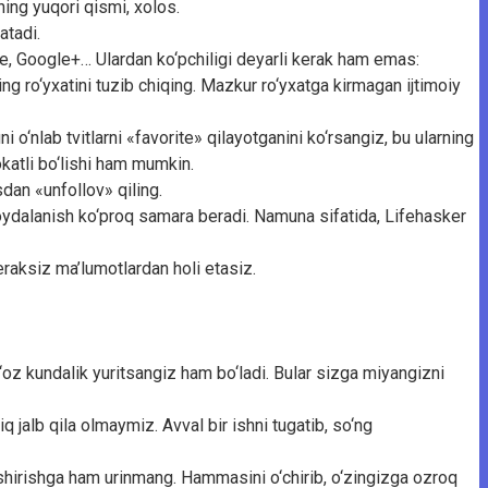
ning yuqori qismi, xolos.
atadi.
re, Google+… Ulardan ko‘pchiligi deyarli kerak ham emas:
ing ro‘yxatini tuzib chiqing. Mazkur ro‘yxatga kirmagan ijtimoiy
 o‘nlab tvitlarni «favorite» qilayotganini ko‘rsangiz, bu ularning
katli bo‘lishi ham mumkin.
dan «unfollov» qiling.
oydalanish ko‘proq samara beradi. Namuna sifatida, Lifehasker
eraksiz ma’lumotlardan holi etasiz.
‘oz kundalik yuritsangiz ham bo‘ladi. Bular sizga miyangizni
q jalb qila olmaymiz. Avval bir ishni tugatib, so‘ng
ekshirishga ham urinmang. Hammasini o‘chirib, o‘zingizga ozroq