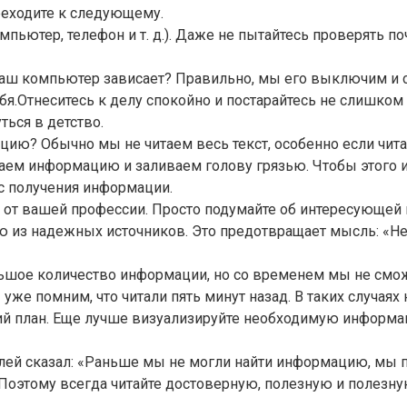
ереходите к следующему.
пьютер, телефон и т. д.). Даже не пытайтесь проверять по
а наш компьютер зависает? Правильно, мы его выключим и
бя.Отнеситесь к делу спокойно и постарайтесь не слишком 
ься в детство.
ию? Обычно мы не читаем весь текст, особенно если читае
ем информацию и заливаем голову грязью. Чтобы этого и
с получения информации.
ь от вашей профессии. Просто подумайте об интересующей в
 из надежных источников. Это предотвращает мысль: «Нес
ольшое количество информации, но со временем мы не см
же помним, что читали пять минут назад. В таких случаях
кий план. Еще лучше визуализируйте необходимую информац
елей сказал: «Раньше мы не могли найти информацию, мы п
. Поэтому всегда читайте достоверную, полезную и полез