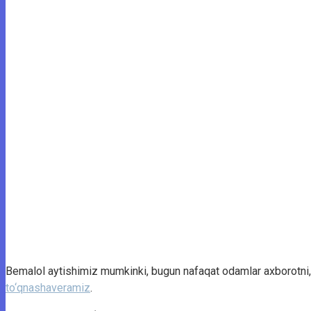
Bemalol aytishimiz mumkinki, bugun nafaqat odamlar axborotni, 
to‘qnashaveramiz
.