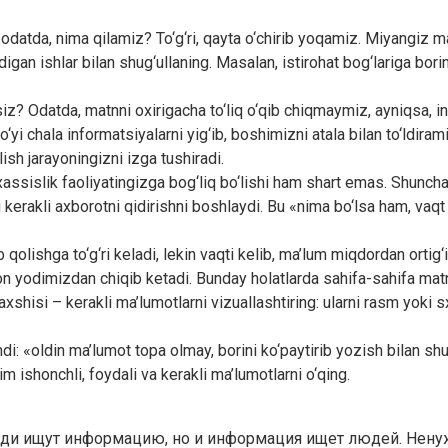
atda, nima qilamiz? To‘g‘ri, qayta o‘chirib yoqamiz. Miyangiz ma’l
gan ishlar bilan shug‘ullaning. Masalan, istirohat bog‘lariga boring, 
z? Odatda, matnni oxirigacha to‘liq o‘qib chiqmaymiz, ayniqsa, in
o‘yi chala informatsiyalarni yig‘ib, boshimizni atala bilan to‘ldiram
ish jarayoningizni izga tushiradi.
taxassislik faoliyatingizga bog‘liq bo‘lishi ham shart emas. Shunch
erakli axborotni qidirishni boshlaydi. Bu «nima bo‘lsa ham, vaqt o
b qolishga to‘g‘ri keladi, lekin vaqti kelib, ma’lum miqdordan orti
on yodimizdan chiqib ketadi. Bunday holatlarda sahifa-sahifa ma
axshisi – kerakli ma’lumotlarni vizuallashtiring: ularni rasm yoki
i: «oldin ma’lumot topa olmay, borini ko‘paytirib yozish bilan shu
m ishonchli, foydali va kerakli ma’lumotlarni o‘qing.
люди ищут информацию, но и информация ищет людей. Нен