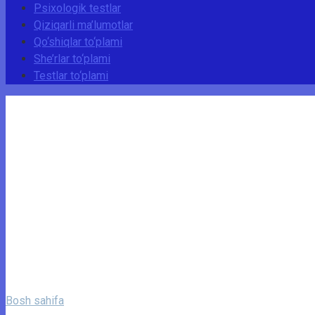
Psixologik testlar
Qiziqarli ma’lumotlar
Qo‘shiqlar to‘plami
She’rlar to‘plami
Testlar to‘plami
Bosh sahifa