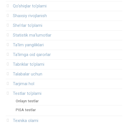
Qo‘shiqlar to‘plami
Shaxsiy rivojlanish
She’rlar to‘plami
Statistik ma’lumotlar
Ta’lim yangiliklari
Ta’limga oid qarorlar
Tabriklar to'plami
Talabalar uchun
Tarjimai hol
Testlar to‘plami
Onlayn testlar
PISA testlar
Texnika olami