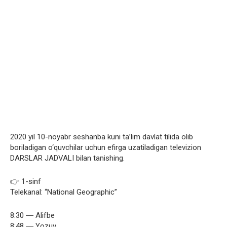
2020 yil 10-noyabr seshanba kuni ta’lim davlat tilida olib
boriladigan o‘quvchilar uchun efirga uzatiladigan televizion
DARSLAR JADVALI bilan tanishing.
👉 1-sinf
Telekanal: “National Geographic”
8:30 ― Alifbe
8:48 ― Yozuv