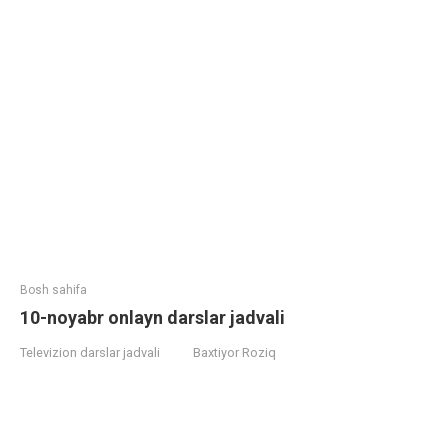
Bosh sahifa
10-noyabr onlayn darslar jadvali
Televizion darslar jadvali
Baxtiyor Roziq