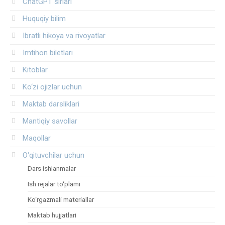
ChatGPT sirlari
Huquqiy bilim
Ibratli hikoya va rivoyatlar
Imtihon biletlari
Kitoblar
Ko‘zi ojizlar uchun
Maktab darsliklari
Mantiqiy savollar
Maqollar
O‘qituvchilar uchun
Dars ishlanmalar
Ish rejalar to‘plami
Ko‘rgazmali materiallar
Maktab hujjatlari