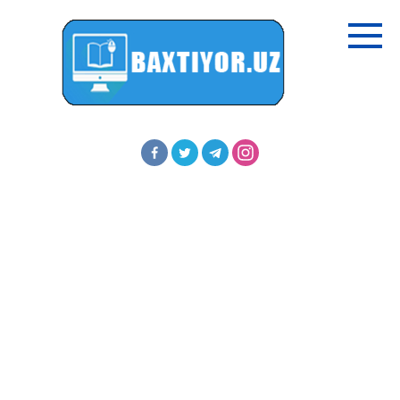
Перейти
к
контенту