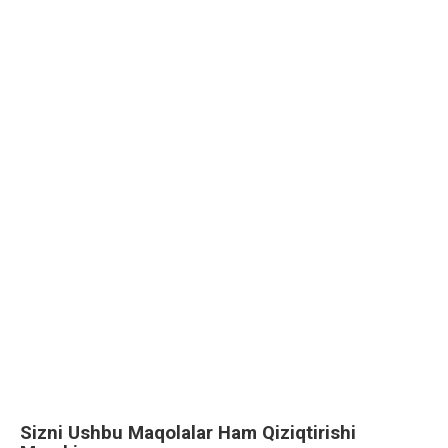
Sizni Ushbu Maqolalar Ham Qiziqtirishi