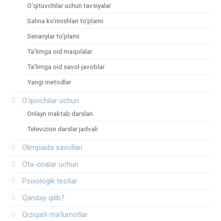
O‘qituvchilar uchun tavsiyalar
Sahna ko‘rinishlari to‘plami
Senariylar to‘plami
Ta’limga oid maqolalar
Ta’limga oid savol-javoblar
Yangi metodlar
O‘quvchilar uchun
Onlayn maktab darslari
Televizion darslar jadvali
Olimpiada savollari
Ota-onalar uchun
Psixologik testlar
Qanday qilib?
Qiziqarli ma’lumotlar