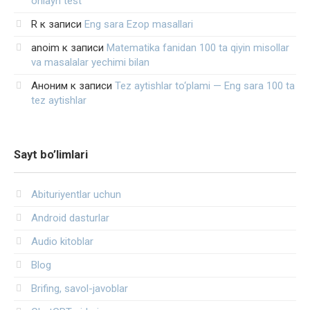
onlayn test
R
к записи
Eng sara Ezop masallari
anoim
к записи
Matematika fanidan 100 ta qiyin misollar
va masalalar yechimi bilan
Аноним
к записи
Tez aytishlar to‘plami — Eng sara 100 ta
tez aytishlar
Sayt bo’limlari
Abituriyentlar uchun
Android dasturlar
Audio kitoblar
Blog
Brifing, savol-javoblar