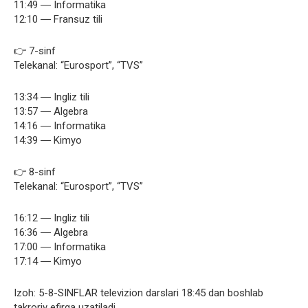
11:49 ― Informatika
12:10 ― Fransuz tili
👉 7-sinf
Telekanal: “Eurosport”, “TVS”
13:34 ― Ingliz tili
13:57 ― Algebra
14:16 ― Informatika
14:39 ― Kimyo
👉 8-sinf
Telekanal: “Eurosport”, “TVS”
16:12 ― Ingliz tili
16:36 ― Algebra
17:00 ― Informatika
17:14 ― Kimyo
Izoh: 5-8-SINFLAR televizion darslari 18:45 dan boshlab
takroriy efirga uzatiladi