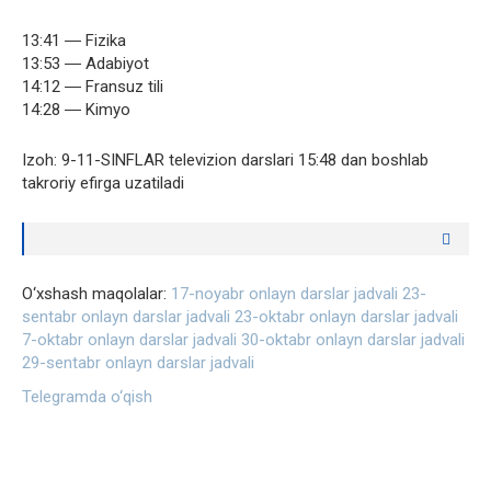
13:41 ― Fizika
13:53 ― Adabiyot
14:12 ― Fransuz tili
14:28 ― Kimyo
Izoh: 9-11-SINFLAR televizion darslari 15:48 dan boshlab
takroriy efirga uzatiladi
O‘xshash maqolalar:
17-noyabr onlayn darslar jadvali
23-
sentabr onlayn darslar jadvali
23-oktabr onlayn darslar jadvali
7-oktabr onlayn darslar jadvali
30-oktabr onlayn darslar jadvali
29-sentabr onlayn darslar jadvali
Telegramda o‘qish