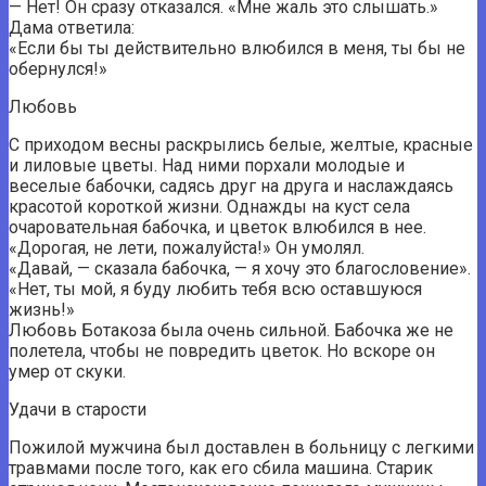
— Нет! Он сразу отказался. «Мне жаль это слышать.»
Дама ответила:
«Если бы ты действительно влюбился в меня, ты бы не
обернулся!»
Любовь
С приходом весны раскрылись белые, желтые, красные
и лиловые цветы. Над ними порхали молодые и
веселые бабочки, садясь друг на друга и наслаждаясь
красотой короткой жизни. Однажды на куст села
очаровательная бабочка, и цветок влюбился в нее.
«Дорогая, не лети, пожалуйста!» Он умолял.
«Давай, — сказала бабочка, — я хочу это благословение».
«Нет, ты мой, я буду любить тебя всю оставшуюся
жизнь!»
Любовь Ботакоза была очень сильной. Бабочка же не
полетела, чтобы не повредить цветок. Но вскоре он
умер от скуки.
Удачи в старости
Пожилой мужчина был доставлен в больницу с легкими
травмами после того, как его сбила машина. Старик