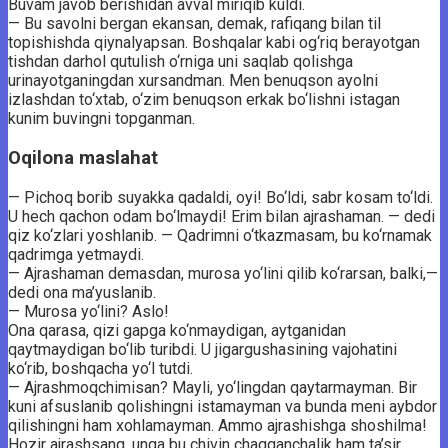
Buvam javob berishidan avval miriqib kuldi.
— Bu savolni bergan ekansan, demak, rafiqang bilan til
topishishda qiynalyapsan. Boshqalar kabi og‘riq berayotgan
tishdan darhol qutulish o‘rniga uni saqlab qolishga
urinayotganingdan xursandman. Men benuqson ayolni
izlashdan to‘xtab, o‘zim benuqson erkak bo‘lishni istagan
kunim buvingni topganman.
Oqilona maslahat
— Pichoq borib suyakka qadaldi, oyi! Bo‘ldi, sabr kosam to‘ldi.
U hech qachon odam bo‘lmaydi! Erim bilan ajrashaman. — dedi
qiz ko‘zlari yoshlanib. — Qadrimni o‘tkazmasam, bu ko‘rnamak
qadrimga yetmaydi.
— Ajrashaman demasdan, murosa yo‘lini qilib ko‘rarsan, balki,—
dedi ona ma’yuslanib.
— Murosa yo‘lini? Aslo!
Ona qarasa, qizi gapga ko‘nmaydigan, aytganidan
qaytmaydigan bo‘lib turibdi. U jigargushasining vajohatini
ko‘rib, boshqacha yo‘l tutdi.
— Ajrashmoqchimisan? Mayli, yo‘lingdan qaytarmayman. Bir
kuni afsuslanib qolishingni istamayman va bunda meni aybdor
qilishingni ham xohlamayman. Ammo ajrashishga shoshilma!
Hozir ajrashsang, unga bu chivin chaqqanchalik ham ta’sir