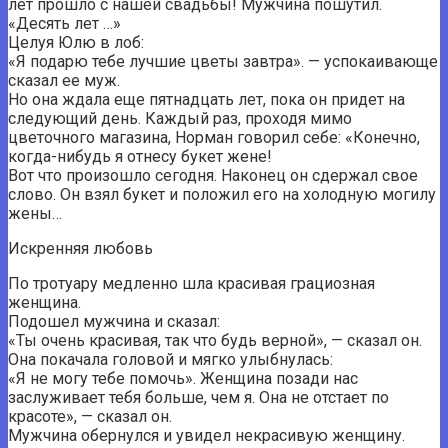
лет прошло с нашей свадьбы! Мужчина пошутил.
«Десять лет …»
Целуя Юлю в лоб:
«Я подарю тебе лучшие цветы завтра». — успокаивающе
сказал ее муж.
Но она ждала еще пятнадцать лет, пока он придет на
следующий день. Каждый раз, проходя мимо
цветочного магазина, Норман говорил себе: «Конечно,
когда-нибудь я отнесу букет жене!
Вот что произошло сегодня. Наконец он сдержал свое
слово. Он взял букет и положил его на холодную могилу
жены…
Искренняя любовь
По тротуару медленно шла красивая грациозная
женщина.
Подошел мужчина и сказал:
«Ты очень красивая, так что будь верной», — сказал он.
Она покачала головой и мягко улыбнулась:
«Я не могу тебе помочь». Женщина позади нас
заслуживает тебя больше, чем я. Она не отстает по
красоте», — сказал он.
Мужчина обернулся и увидел некрасивую женщину.