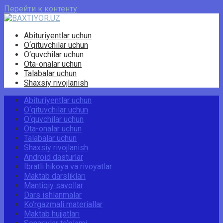
Перейти к контенту
Abituriyentlar uchun
O‘qituvchilar uchun
O‘quvchilar uchun
Ota-onalar uchun
Talabalar uchun
Shaxsiy rivojlanish
Abituriyentlar uchun
O‘qituvchilar uchun
O‘quvchilar uchun
Ota-onalar uchun
Talabalar uchun
Shaxsiy rivojlanish
Android dasturlar
Ibratli hikoya va rivoyatlar
Maktab darsliklari
Mantiqiy savollar
Dars ishlanmalar
Ko‘rgazmali materiallar
Maktab hujjatlari