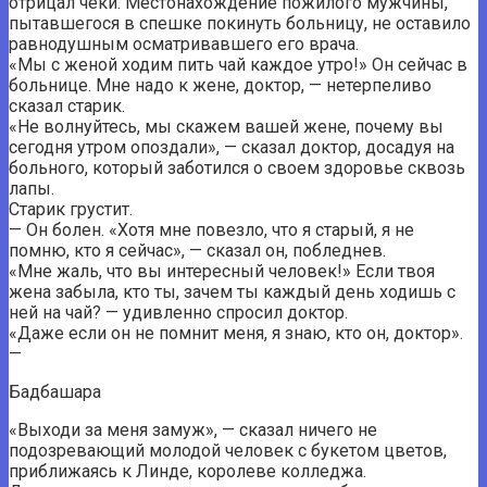
отрицал чеки. Местонахождение пожилого мужчины,
пытавшегося в спешке покинуть больницу, не оставило
равнодушным осматривавшего его врача.
«Мы с женой ходим пить чай каждое утро!» Он сейчас в
больнице. Мне надо к жене, доктор, — нетерпеливо
сказал старик.
«Не волнуйтесь, мы скажем вашей жене, почему вы
сегодня утром опоздали», — сказал доктор, досадуя на
больного, который заботился о своем здоровье сквозь
лапы.
Старик грустит.
— Он болен. «Хотя мне повезло, что я старый, я не
помню, кто я сейчас», — сказал он, побледнев.
«Мне жаль, что вы интересный человек!» Если твоя
жена забыла, кто ты, зачем ты каждый день ходишь с
ней на чай? — удивленно спросил доктор.
«Даже если он не помнит меня, я знаю, кто он, доктор».
—
Бадбашара
«Выходи за меня замуж», — сказал ничего не
подозревающий молодой человек с букетом цветов,
приближаясь к Линде, королеве колледжа.