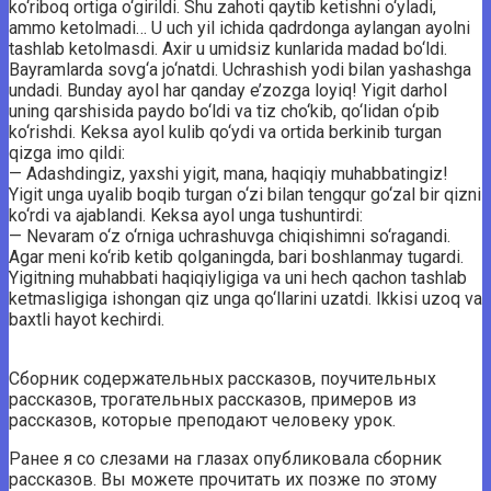
ko‘riboq ortiga o‘girildi. Shu zahoti qaytib ketishni o‘yladi,
ammo ketolmadi… U uch yil ichida qadrdonga aylangan ayolni
tashlab ketolmasdi. Axir u umidsiz kunlarida madad bo‘ldi.
Bayramlarda sovg‘a jo‘natdi. Uchrashish yodi bilan yashashga
undadi. Bunday ayol har qanday e’zozga loyiq! Yigit darhol
uning qarshisida paydo bo‘ldi va tiz cho‘kib, qo‘lidan o‘pib
ko‘rishdi. Keksa ayol kulib qo‘ydi va ortida berkinib turgan
qizga imo qildi:
— Adashdingiz, yaxshi yigit, mana, haqiqiy muhabbatingiz!
Yigit unga uyalib boqib turgan o‘zi bilan tengqur go‘zal bir qizni
ko‘rdi va ajablandi. Keksa ayol unga tushuntirdi:
— Nevaram o‘z o‘rniga uchrashuvga chiqishimni so‘ragandi.
Agar meni ko‘rib ketib qolganingda, bari boshlanmay tugardi.
Yigitning muhabbati haqiqiyligiga va uni hech qachon tashlab
ketmasligiga ishongan qiz unga qo‘llarini uzatdi. Ikkisi uzoq va
baxtli hayot kechirdi.
Сборник содержательных рассказов, поучительных
рассказов, трогательных рассказов, примеров из
рассказов, которые преподают человеку урок.
Ранее я со слезами на глазах опубликовала сборник
рассказов. Вы можете прочитать их позже по этому