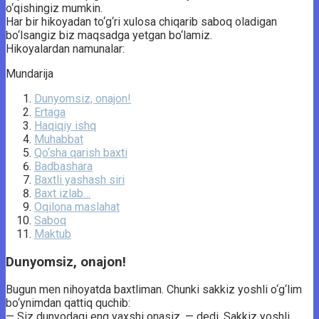
o‘qishingiz mumkin.
Har bir hikoyadan to‘g‘ri xulosa chiqarib saboq oladigan
bo‘lsangiz biz maqsadga yetgan bo‘lamiz.
Hikoyalardan namunalar:
Mundarija
Dunyomsiz, onajon!
Ertaga
Haqiqiy ishq
Muhabbat
Qo‘sha qarish baxti
Badbashara
Baxtli yashash siri
Baxt izlab…
Oqilona maslahat
Saboq
Maktub
Dunyomsiz, onajon!
Bugun men nihoyatda baxtliman. Chunki sakkiz yoshli o‘g‘lim
bo‘ynimdan qattiq quchib:
— Siz dunyodagi eng yaxshi onasiz, — dedi. Sakkiz yoshli