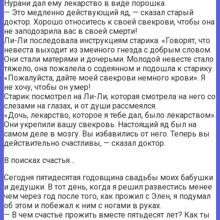
Нурани дал ему лекарство в виде порошка.
— Это медленно действующий яд, — сказал старый
доктор. Хорошо относитесь к своей свекрови, чтобы она
не заподозрила вас в своей смерти!
Ли-Ли последовала инструкциям старика. «Говорят, что
невеста выходит из змеиного гнезда с добрым словом.
Они стали матерями и дочерьми. Молодой невесте стало
тяжело, она пожалела о содеянном и подошла к старику.
«Пожалуйста, дайте моей свекрови немного крови». Я
не хочу, чтобы он умер!
Старик посмотрел на Ли-Ли, которая смотрела на него со
слезами на глазах, и от души рассмеялся.
«Дочь, лекарство, которое я тебе дал, было лекарством».
Они укрепили вашу свекровь. Настоящий яд был на
самом деле в мозгу. Вы избавились от него. Теперь вы
действительно счастливы, — сказал доктор.
В поисках счастья…
Сегодня пятидесятая годовщина свадьбы моих бабушки
и дедушки. В тот день, когда я решил развестись менее
чем через год после того, как прожил с Элен, я подумал
об этом и побежал к ним с ногами в руках.
— В чем счастье прожить вместе пятьдесят лет? Как ты