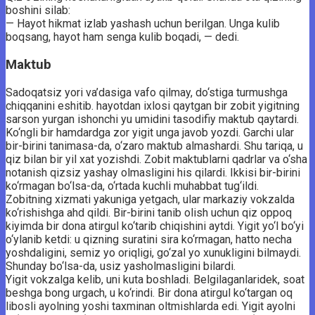
boshini silab:
— Hayot hikmat izlab yashash uchun berilgan. Unga kulib
boqsang, hayot ham senga kulib boqadi, — dedi.
Maktub
Sadoqatsiz yori va’dasiga vafo qilmay, do‘stiga turmushga
chiqqanini eshitib. hayotdan ixlosi qaytgan bir zobit yigitning
sarson yurgan ishonchi yu umidini tasodifiy maktub qaytardi.
Ko‘ngli bir hamdardga zor yigit unga javob yozdi. Garchi ular
bir-birini tanimasa-da, o‘zaro maktub almashardi. Shu tariqa, u
qiz bilan bir yil xat yozishdi. Zobit maktublarni qadrlar va o‘sha
notanish qizsiz yashay olmasligini his qilardi. Ikkisi bir-birini
ko‘rmagan bo‘lsa-da, o‘rtada kuchli muhabbat tug‘ildi.
Zobitning xizmati yakuniga yetgach, ular markaziy vokzalda
ko‘rishishga ahd qildi. Bir-birini tanib olish uchun qiz oppoq
kiyimda bir dona atirgul ko‘tarib chiqishini aytdi. Yigit yo‘l bo‘yi
o‘ylanib ketdi: u qizning suratini sira ko‘rmagan, hatto necha
yoshdaligini, semiz yo oriqligi, go‘zal yo xunukligini bilmaydi.
Shunday bo‘lsa-da, usiz yasholmasligini bilardi.
Yigit vokzalga kelib, uni kuta boshladi. Belgilaganlaridek, soat
beshga bong urgach, u ko‘rindi. Bir dona atirgul ko‘targan oq
libosli ayolning yoshi taxminan oltmishlarda edi. Yigit ayolni