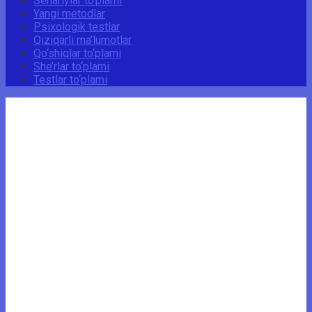
Senariylar to‘plami
Yangi metodlar
Psixologik testlar
Qiziqarli ma’lumotlar
Qo‘shiqlar to‘plami
She’rlar to‘plami
Testlar to‘plami