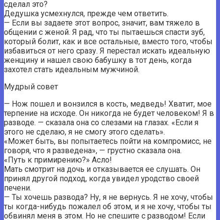
сделал это?
Дедушка усмехнулся, прежде чем ответить.
— Если вы задаете этот вопрос, значит, вам тяжело в
общении с женой. Я рад, что ты пытаешься спасти зуб,
который болит, как и все остальные, вместо того, чтобы
избавиться от него сразу. Я перестал искать идеальную
женщину и нашел свою бабушку в тот день, когда
захотел стать идеальным мужчиной.
Мудрый совет
— Нож пошел и вонзился в кость, медведь! Хватит, мое
терпение на исходе. Он никогда не будет человеком! Я в
разводе. — сказала она со слезами на глазах. «Если я
этого не сделаю, я не смогу этого сделать».
«Может быть, вы попытаетесь пойти на компромисс, не
говоря, что я разведена», — грустно сказала она.
«Путь к примирению?» Асло!
Мать смотрит на дочь и отказывается ее слушать. Он
принял другой подход, когда увидел уродство своей
печени.
— Ты хочешь развода? Ну, я не вернусь. Я не хочу, чтобы
ты когда-нибудь пожалел об этом, и я не хочу, чтобы ты
обвинял меня в этом. Но не спешите с разводом! Если