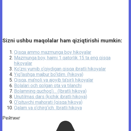
Sizni ushbu maqolalar ham qiziqtirishi mumkin:
Qisqa ammo mazmunga boy hikoyalar
Mazmunga boy, hajmi 1 qatorlik 15 ta eng qisqa
hikoyalar
Ko‘zni yumib o‘qiydigan qisqa ibratli hikoyalar
Yig‘lashga majbur bo‘ldim. (hikoya)
Qisqa, ma’noli va ajoyib ta’sirli hikoyalar
Bolalari och qolgan ota va tilanchi
Bolamning quchog‘i… (Ibratli hikoya)
Unutilmas dars (kichik ibratli hikoya)
O‘qituvchi mahorati (qisqa hikoya)
Qalam va o‘chirg‘ich. Ibratli hikoya
Рейтинг