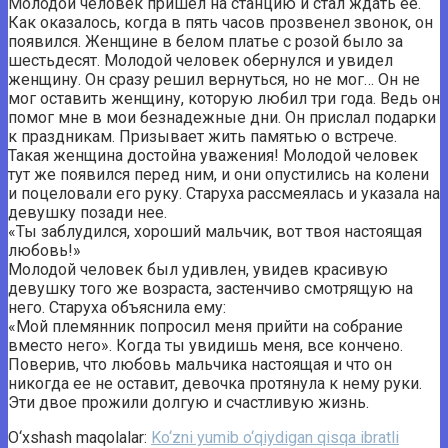
Молодой человек пришел на станцию ​​и стал ждать ее.
Как оказалось, когда в пять часов прозвенел звонок, он
появился. Женщине в белом платье с розой было за
шестьдесят. Молодой человек обернулся и увидел
женщину. Он сразу решил вернуться, но не мог… Он не
мог оставить женщину, которую любил три года. Ведь он
помог мне в мои безнадежные дни. Он прислал подарки
к праздникам. Призывает жить памятью о встрече.
Такая женщина достойна уважения! Молодой человек
тут же появился перед ним, и они опустились на колени
и поцеловали его руку. Старуха рассмеялась и указала на
девушку позади нее.
«Ты заблудился, хороший мальчик, вот твоя настоящая
любовь!»
Молодой человек был удивлен, увидев красивую
девушку того же возраста, застенчиво смотрящую на
него. Старуха объяснила ему:
«Мой племянник попросил меня прийти на собрание
вместо него». Когда ты увидишь меня, все кончено.
Поверив, что любовь мальчика настоящая и что он
никогда ее не оставит, девочка протянула к нему руки.
Эти двое прожили долгую и счастливую жизнь.
O‘xshash maqolalar:
Ko‘zni yumib o‘qiydigan qisqa ibratli