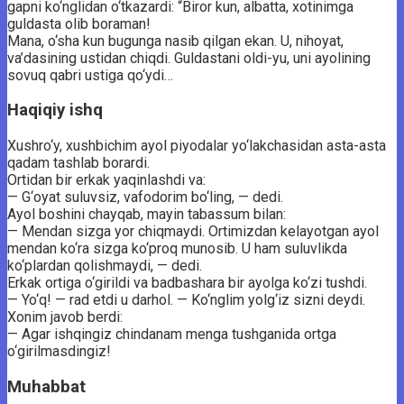
gapni ko‘nglidan o‘tkazardi: “Biror kun, albatta, xotinimga
guldasta olib boraman!
Mana, o‘sha kun bugunga nasib qilgan ekan. U, nihoyat,
va’dasining ustidan chiqdi. Guldastani oldi-yu, uni ayolining
sovuq qabri ustiga qo‘ydi…
Haqiqiy ishq
Xushro‘y, xushbichim ayol piyodalar yo‘lakchasidan asta-asta
qadam tashlab borardi.
Ortidan bir erkak yaqinlashdi va:
— G‘oyat suluvsiz, vafodorim bo‘ling, — dedi.
Ayol boshini chayqab, mayin tabassum bilan:
— Mendan sizga yor chiqmaydi. Ortimizdan kelayotgan ayol
mendan ko‘ra sizga ko‘proq munosib. U ham suluvlikda
ko‘plardan qolishmaydi, — dedi.
Erkak ortiga o‘girildi va badbashara bir ayolga ko‘zi tushdi.
— Yo‘q! — rad etdi u darhol. — Ko‘nglim yolg‘iz sizni deydi.
Xonim javob berdi:
— Agar ishqingiz chindanam menga tushganida ortga
o‘girilmasdingiz!
Muhabbat