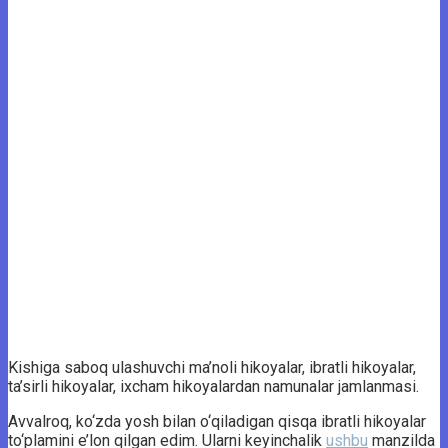
Kishiga saboq ulashuvchi ma’noli hikoyalar, ibratli hikoyalar,
ta’sirli hikoyalar, ixcham hikoyalardan namunalar jamlanmasi.
Avvalroq, ko‘zda yosh bilan o‘qiladigan qisqa ibratli hikoyalar
to‘plamini e’lon qilgan edim. Ularni keyinchalik
ushbu
manzilda