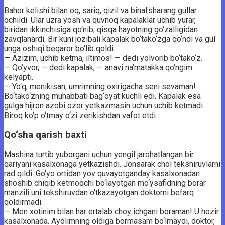
Bahor kelishi bilan oq, sariq, qizil va binafsharang gullar
ochildi. Ular uzra yosh va quvnoq kapalaklar uchib yurar,
biridan ikkinchisiga qo‘nib, qisqa hayotning go‘zalligidan
zavqlanardi. Bir kuni jozibali kapalak bo‘tako‘zga qo‘ndi va gul
unga oshiqi beqaror bo‘lib qoldi.
— Azizim, uchib ketma, iltimos! — dedi yolvorib bo‘tako‘z.
— Qo‘yvor, — dedi kapalak, — anavi na’matakka qo‘ngim
kelyapti.
— Yo‘q, menikisan, umrimning oxirigacha seni sevaman!
Bo‘tako‘zning muhabbati bag‘oyat kuchli edi. Kapalak esa
gulga hijron azobi ozor yetkazmasin uchun uchib ketmadi.
Biroq ko‘p o‘tmay o‘zi zerikishdan vafot etdi.
Qo‘sha qarish baxti
Mashina turtib yuborgani uchun yengil jarohatlangan bir
qariyani kasalxonaga yetkazishdi. Jonsarak chol tekshiruvlarni
rad qildi. Go‘yo ortidan yov quvayotganday kasalxonadan
shoshib chiqib ketmoqchi bo‘layotgan mo‘ysafidning borar
manzili uni tekshiruvdan o‘tkazayotgan doktorni befarq
qoldirmadi.
— Men xotinim bilan har ertalab choy ichgani boraman! U hozir
kasalxonada. Ayolimning oldiga bormasam bo‘lmaydi, doktor,