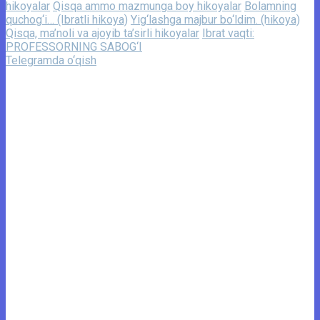
hikoyalar
Qisqa ammo mazmunga boy hikoyalar
Bolamning
quchog‘i… (Ibratli hikoya)
Yig‘lashga majbur bo‘ldim. (hikoya)
Qisqa, ma’noli va ajoyib ta’sirli hikoyalar
Ibrat vaqti:
PROFESSORNING SABOG‘I
Telegramda o‘qish