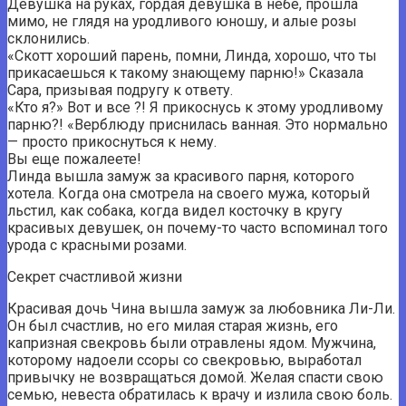
Девушка на руках, гордая девушка в небе, прошла
мимо, не глядя на уродливого юношу, и алые розы
склонились.
«Скотт хороший парень, помни, Линда, хорошо, что ты
прикасаешься к такому знающему парню!» Сказала
Сара, призывая подругу к ответу.
«Кто я?» Вот и все ?! Я прикоснусь к этому уродливому
парню?! «Верблюду приснилась ванная. Это нормально
— просто прикоснуться к нему.
Вы еще пожалеете!
Линда вышла замуж за красивого парня, которого
хотела. Когда она смотрела на своего мужа, который
льстил, как собака, когда видел косточку в кругу
красивых девушек, он почему-то часто вспоминал того
урода с красными розами.
Секрет счастливой жизни
Красивая дочь Чина вышла замуж за любовника Ли-Ли.
Он был счастлив, но его милая старая жизнь, его
капризная свекровь были отравлены ядом. Мужчина,
которому надоели ссоры со свекровью, выработал
привычку не возвращаться домой. Желая спасти свою
семью, невеста обратилась к врачу и излила свою боль.