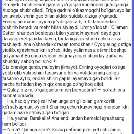
etmaydi. Tinchlik-xotirjamlik yo‘qolgan kunlaridan qutulganiga
Xudoga shukr qiladi. Eriga qadrini o‘tkazmoqchi bo‘lgan ayollar
uni avrab, shirin gap bilan aldab-suldab, o‘ziga o‘rgatadi.
Erining hurmatini joyiga qo‘yib gapiradi, totli taomlardan
pishirib beradi va mehr bilan siylaydi. Umr yo‘ldoshi “O‘laman,
Sattor, shundan boshqasi bilan yasholmayman! deydigan
darajaga yetganidan keyin, birdaniga ajrashish uchun ariza
tashlaydi. Ana o‘shanda ko‘rasan tomoshani! Oyoqlaring ostiga
yiqilib, ajrashmaslikni so‘rab, itday yalinmasa, otimni boshqa
qo‘yaman! Bu unga esidan chiqmaydigan shunday zarba va
shunday saboq bo‘lsinki!!!
Qiz onasiga qarab, muloyim jilmaydi. Erining oyoqlari ostiga
yotib olib yalinishini tasavvur qildi va volidasining aqliga
tasanno aytib, eridan shirin gapini ayamaydigan bo‘ldi. Bir
necha haftadan keyin qiz onasiga qo‘ng‘iroq qildi.
— Qalay, qizim, o‘rgatganlarim ish beryaptimi? — so‘radi ona
suhbat orasida.
— Ha, haqiqiy mo‘jiza! Men unga ortig‘i bilan g‘amxo‘rlik
ko‘rsatyapman, oyijon! Shuning uchun kuyovingiz mendan ikki
qadam nari ketmaydigan bo‘lgan.
— Ha, yasha! Barakalla! Ana endi undan bemalol ajrashsang
ham bo‘ladi.
— Nima? Qanaqa ajrim? Sovuq nafasingizni yel uchirsin-a,