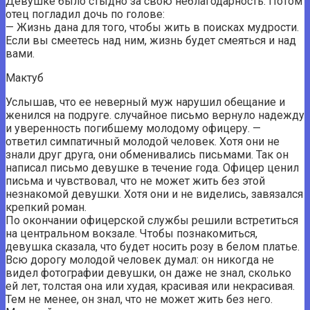
Девушке было стыдно за свою неблагодарность. Потом
отец погладил дочь по голове:
— Жизнь дана для того, чтобы жить в поисках мудрости.
Если вы смеетесь над ним, жизнь будет смеяться и над
вами.
Мактуб
Услышав, что ее неверный муж нарушил обещание и
женился на подруге. случайное письмо вернуло надежду
и уверенность погибшему молодому офицеру. —
ответил симпатичный молодой человек. Хотя они не
знали друг друга, они обменивались письмами. Так он
написал письмо девушке в течение года. Офицер ценил
письма и чувствовал, что не может жить без этой
незнакомой девушки. Хотя они и не виделись, завязался
крепкий роман.
По окончании офицерской службы решили встретиться
на центральном вокзале. Чтобы познакомиться,
девушка сказала, что будет носить розу в белом платье.
Всю дорогу молодой человек думал: он никогда не
видел фотографии девушки, он даже не знал, сколько
ей лет, толстая она или худая, красивая или некрасивая.
Тем не менее, он знал, что не может жить без него.