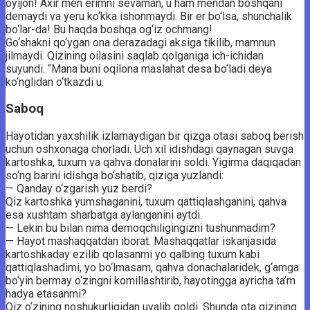
oyijon! Axir men erimni sevaman, u ham mendan boshqani
demaydi va yeru ko‘kka ishonmaydi. Bir er bo‘lsa, shunchalik
bo‘lar-da! Bu haqda boshqa og‘iz ochmang!
Go‘shakni qo‘ygan ona derazadagi aksiga tikilib, mamnun
jilmaydi. Qizining oilasini saqlab qolganiga ich-ichidan
suyundi. “Mana buni oqilona maslahat desa bo‘ladi deya
ko‘nglidan o‘tkazdi u.
Saboq
Hayotidan yaxshilik izlamaydigan bir qizga otasi saboq berish
uchun oshxonaga chorladi. Uch xil idishdagi qaynagan suvga
kartoshka, tuxum va qahva donalarini soldi. Yigirma daqiqadan
so‘ng barini idishga bo‘shatib, qiziga yuzlandi:
— Qanday o‘zgarish yuz berdi?
Qiz kartoshka yumshaganini, tuxum qattiqlashganini, qahva
esa xushtam sharbatga aylanganini aytdi.
— Lekin bu bilan nima demoqchiligingizni tushunmadim?
— Hayot mashaqqatdan iborat. Mashaqqatlar iskanjasida
kartoshkaday ezilib qolasanmi yo qalbing tuxum kabi
qattiqlashadimi, yo bo‘lmasam, qahva donachalaridek, g‘amga
bo‘yin bermay o‘zingni komillashtirib, hayotingga ayricha ta’m
hadya etasanmi?
Qiz o‘zining noshukurligidan uyalib qoldi. Shunda ota qizining