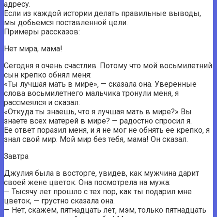
адресу.
Если из каждой истории делать правильные выводы,
мы добьемся поставленной цели.
Примеры рассказов:
Нет мира, мама!
Сегодня я очень счастлив. Потому что мой восьмилетний
сын крепко обнял меня:
«Ты лучшая мать в мире», — сказала она. Уверенные
слова восьмилетнего мальчика тронули меня, я
рассмеялся и сказал:
«Откуда ты знаешь, что я лучшая мать в мире?» Вы
знаете всех матерей в мире? — радостно спросил я.
Ее ответ поразил меня, и я не мог не обнять ее крепко, я
знал свой мир. Мой мир без тебя, мама! Он сказал.
Завтра
Джулия была в восторге, увидев, как мужчина дарит
своей жене цветок. Она посмотрела на мужа:
— Тысячу лет прошло с тех пор, как ты подарил мне
цветок, — грустно сказала она.
— Нет, скажем, пятнадцать лет, мэм, только пятнадцать