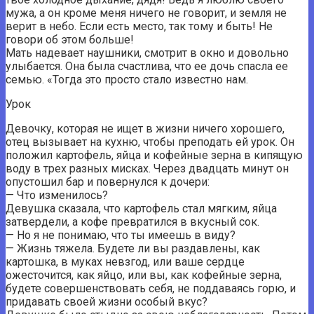
мужа, а он кроме меня ничего не говорит, и земля не
верит в небо. Если есть место, так тому и быть! Не
говори об этом больше!
Мать надевает наушники, смотрит в окно и довольно
улыбается. Она была счастлива, что ее дочь спасла ее
семью. «Тогда это просто стало известно нам.
Урок
Девочку, которая не ищет в жизни ничего хорошего,
отец вызывает на кухню, чтобы преподать ей урок. Он
положил картофель, яйца и кофейные зерна в кипящую
воду в трех разных мисках. Через двадцать минут он
опустошил бар и повернулся к дочери:
— Что изменилось?
Девушка сказала, что картофель стал мягким, яйца
затвердели, а кофе превратился в вкусный сок.
— Но я не понимаю, что ты имеешь в виду?
— Жизнь тяжела. Будете ли вы раздавлены, как
картошка, в муках невзгод, или ваше сердце
ожесточится, как яйцо, или вы, как кофейные зерна,
будете совершенствовать себя, не поддаваясь горю, и
придавать своей жизни особый вкус?