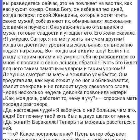
вы разведетесь сейчас, это не повлияет на вас так, как
вас укусит комар. Слава Богу, он избежал тех дней,
когда потерял покой. Женщины, которые хотят чтить
своих мужей, соблазняют их, обманывают ласковыми
словами и поучают. Она уважительно отзывается о
муже, готовит сладости и угощает его. Его жена сказала:
«Я умираю, Саттор, я не могу жить ни с чем другим!
когда он достигает уровня высказывания, он внезапно
подает на развод. Вот когда вы видите шоу! Если я не
упаду к твоим ногам и не умолю тебя не разводиться со
мной, я поставлю свою лошадь обратно! Пусть это будет
для него таким памятным ударом и таким уроком!!!
Девушка смотрит на мать и вежливо улыбается. Она
представила, как муж лежит у ее ног и облизывается,
хвалит свекровь и не говорит мужу ласкового слова.
Через несколько недель девочка позвонила матери.
«Как, моя дочь, работает то, чему я учу?» – спросила мать
посреди разговора.
«Да, настоящее чудо!» Я забочусь о ней больше, чем это,
дядя! Вот почему твой зять был в двух шагах от меня.
«Да, живи!» Баракалла! Теперь ты можешь расстаться с
ней.
— Что? Какое постановление? Пусть ветер обдувает
твое холодное дыхание, дядя! Ведь я люблю своего