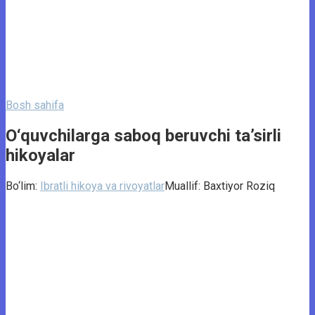
Bosh sahifa
O‘quvchilarga saboq beruvchi ta’sirli
hikoyalar
Bo‘lim:
Ibratli hikoya va rivoyatlar
Muallif:
Baxtiyor Roziq