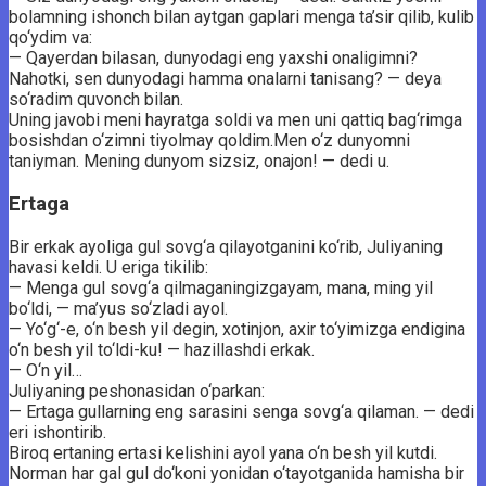
bolamning ishonch bilan aytgan gaplari menga ta’sir qilib, kulib
qo‘ydim va:
— Qayerdan bilasan, dunyodagi eng yaxshi onaligimni?
Nahotki, sen dunyodagi hamma onalarni tanisang? — deya
so‘radim quvonch bilan.
Uning javobi meni hayratga soldi va men uni qattiq bag‘rimga
bosishdan o‘zimni tiyolmay qoldim.Men o‘z dunyomni
taniyman. Mening dunyom sizsiz, onajon! — dedi u.
Ertaga
Bir erkak ayoliga gul sovg‘a qilayotganini ko‘rib, Juliyaning
havasi keldi. U eriga tikilib:
— Menga gul sovg‘a qilmaganingizgayam, mana, ming yil
bo‘ldi, — ma’yus so‘zladi ayol.
— Yo‘g‘-e, o‘n besh yil degin, xotinjon, axir to‘yimizga endigina
o‘n besh yil to‘ldi-ku! — hazillashdi erkak.
— O‘n yil…
Juliyaning peshonasidan o‘parkan:
— Ertaga gullarning eng sarasini senga sovg‘a qilaman. — dedi
eri ishontirib.
Biroq ertaning ertasi kelishini ayol yana o‘n besh yil kutdi.
Norman har gal gul do‘koni yonidan o‘tayotganida hamisha bir