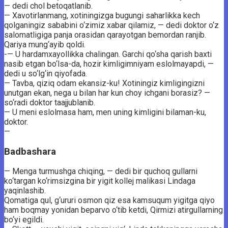
— dedi chol betoqatlanib.
— Xavotirlanmang, xotiningizga bugungi saharlikka kech
qolganingiz sababini o‘zimiz xabar qilamiz, — dedi doktor o‘z
salomatligiga panja orasidan qarayotgan bemordan ranjib.
Qariya mung‘ayib qoldi.
-— U hardamxayollikka chalingan. Garchi qo‘sha qarish baxti
nasib etgan bo‘lsa-da, hozir kimligimniyam eslolmayapdi, —
dedi u so‘lg‘in qiyofada.
— Tavba, qiziq odam ekansiz-ku! Xotiningiz kimligingizni
unutgan ekan, nega u bilan har kun choy ichgani borasiz? —
so‘radi doktor taajjublanib.
— U meni eslolmasa ham, men uning kimligini bilaman-ku,
doktor.
—
Badbashara
— Menga turmushga chiqing, — dedi bir quchoq gullarni
ko‘targan ko‘rimsizgina bir yigit kollej malikasi Lindaga
yaqinlashib.
Qomatiga qul, g‘ururi osmon qiz esa kamsuqum yigitga qiyo
ham boqmay yonidan beparvo o‘tib ketdi, Qirmizi atirgullarning
bo‘yi egildi.