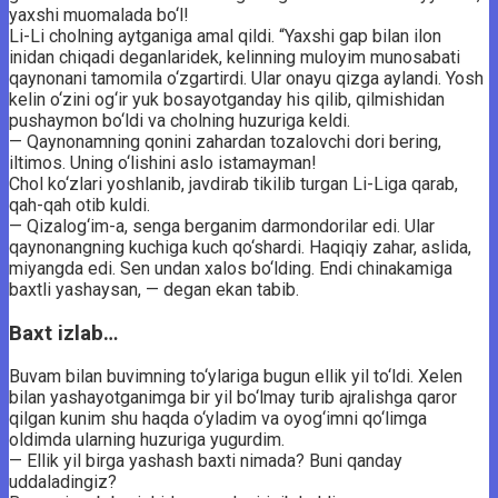
yaxshi muomalada bo‘l!
Li-Li cholning aytganiga amal qildi. “Yaxshi gap bilan ilon
inidan chiqadi deganlaridek, kelinning muloyim munosabati
qaynonani tamomila o‘zgartirdi. Ular onayu qizga aylandi. Yosh
kelin o‘zini og‘ir yuk bosayotganday his qilib, qilmishidan
pushaymon bo‘ldi va cholning huzuriga keldi.
— Qaynonamning qonini zahardan tozalovchi dori bering,
iltimos. Uning o‘lishini aslo istamayman!
Chol ko‘zlari yoshlanib, javdirab tikilib turgan Li-Liga qarab,
qah-qah otib kuldi.
— Qizalog‘im-a, senga berganim darmondorilar edi. Ular
qaynonangning kuchiga kuch qo‘shardi. Haqiqiy zahar, aslida,
miyangda edi. Sen undan xalos bo‘lding. Endi chinakamiga
baxtli yashaysan, — degan ekan tabib.
Baxt izlab…
Buvam bilan buvimning to‘ylariga bugun ellik yil to‘ldi. Xelen
bilan yashayotganimga bir yil bo‘lmay turib ajralishga qaror
qilgan kunim shu haqda o‘yladim va oyog‘imni qo‘limga
oldimda ularning huzuriga yugurdim.
— Ellik yil birga yashash baxti nimada? Buni qanday
uddaladingiz?