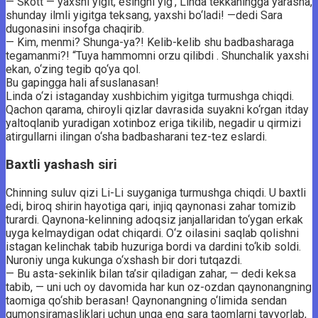
— Skott — yaxshi yigit, esingni yig‘, Linda tekkaningga yarasha,
shunday ilmli yigitga teksang, yaxshi bo‘ladi! —dedi Sara
dugonasini insofga chaqirib.
— Kim, menmi? Shunga-ya?! Kelib-kelib shu badbasharaga
tegamanmi?! “Tuya hammomni orzu qilibdi . Shunchalik yaxshi
ekan, o‘zing tegib qo‘ya qol.
Bu gapingga hali afsuslanasan!
Linda o‘zi istaganday xushbichim yigitga turmushga chiqdi.
Qachon qarama, chiroyli qizlar davrasida suyakni ko‘rgan itday
yaltoqlanib yuradigan xotinboz eriga tikilib, negadir u qirmizi
atirgullarni ilingan o‘sha badbasharani tez-tez eslardi.
Baxtli yashash siri
Chinning suluv qizi Li-Li suyganiga turmushga chiqdi. U baxtli
edi, biroq shirin hayotiga qari, injiq qaynonasi zahar tomizib
turardi. Qaynona-kelinning adoqsiz janjallaridan to‘ygan erkak
uyga kelmaydigan odat chiqardi. O‘z oilasini saqlab qolishni
istagan kelinchak tabib huzuriga bordi va dardini to‘kib soldi.
Nuroniy unga kukunga o‘xshash bir dori tutqazdi.
— Bu asta-sekinlik bilan ta’sir qiladigan zahar, — dedi keksa
tabib, — uni uch oy davomida har kun oz-ozdan qaynonangning
taomiga qo‘shib berasan! Qaynonangning o‘limida sendan
gumonsiramasliklari uchun unga eng sara taomlarni tayyorlab,