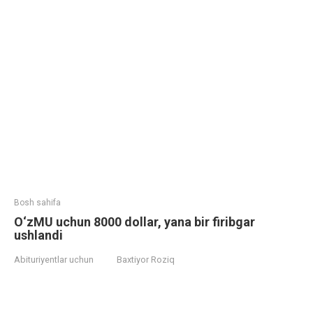
Bosh sahifa
O‘zMU uchun 8000 dollar, yana bir firibgar
ushlandi
Abituriyentlar uchun
Baxtiyor Roziq