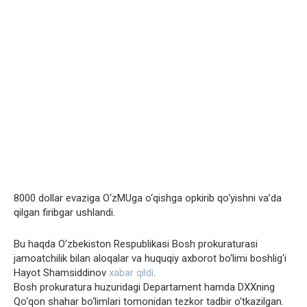
8000 dollar evaziga O‘zMUga o‘qishga opkirib qo‘yishni va’da
qilgan firibgar ushlandi.
Bu haqda O‘zbekiston Respublikasi Bosh prokuraturasi
jamoatchilik bilan aloqalar va huquqiy axborot bo‘limi boshlig‘i
Hayot Shamsiddinov
xabar qildi
.
Bosh prokuratura huzuridagi Departament hamda DXXning
Qo‘qon shahar bo‘limlari tomonidan tezkor tadbir o‘tkazilgan.