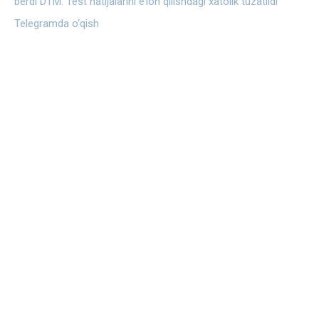
berdi
DTM: Test natijalarini e’lon qilishdagi xatolik tuzatildi
Telegramda o‘qish