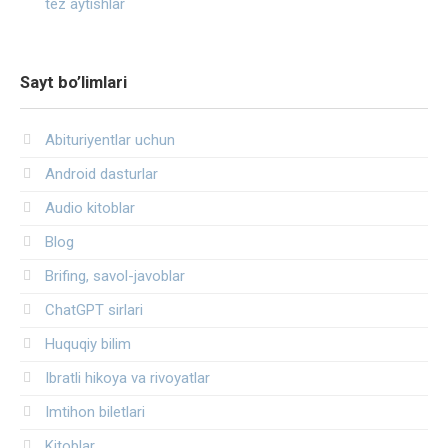
tez aytishlar
Sayt bo’limlari
Abituriyentlar uchun
Android dasturlar
Audio kitoblar
Blog
Brifing, savol-javoblar
ChatGPT sirlari
Huquqiy bilim
Ibratli hikoya va rivoyatlar
Imtihon biletlari
Kitoblar