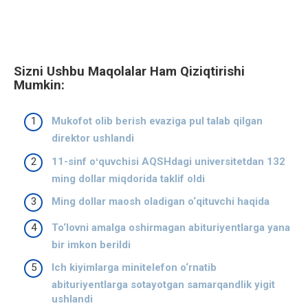
Sizni Ushbu Maqolalar Ham Qiziqtirishi
Mumkin:
Mukofot olib berish evaziga pul talab qilgan
direktor ushlandi
11-sinf oʻquvchisi AQSHdagi universitetdan 132
ming dollar miqdorida taklif oldi
Ming dollar maosh oladigan o‘qituvchi haqida
To‘lovni amalga oshirmagan abituriyentlarga yana
bir imkon berildi
Ich kiyimlarga minitelefon o‘rnatib
abituriyentlarga sotayotgan samarqandlik yigit
ushlandi