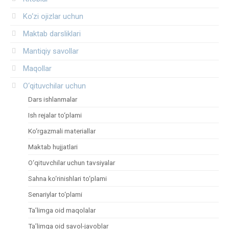
Ko‘zi ojizlar uchun
Maktab darsliklari
Mantiqiy savollar
Maqollar
O‘qituvchilar uchun
Dars ishlanmalar
Ish rejalar to‘plami
Ko‘rgazmali materiallar
Maktab hujjatlari
O‘qituvchilar uchun tavsiyalar
Sahna ko‘rinishlari to‘plami
Senariylar to‘plami
Ta’limga oid maqolalar
Ta’limga oid savol-javoblar