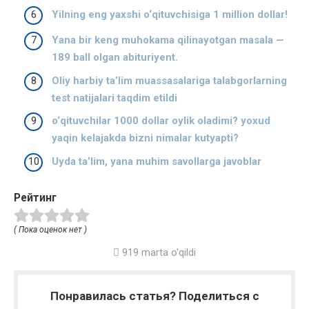
Yilning eng yaxshi o‘qituvchisiga 1 million dollar!
Yana bir keng muhokama qilinayotgan masala —
189 ball olgan abituriyent.
Oliy harbiy ta’lim muassasalariga talabgorlarning
test natijalari taqdim etildi
o‘qituvchilar 1000 dollar oylik oladimi? yoxud
yaqin kelajakda bizni nimalar kutyapti?
Uyda ta’lim, yana muhim savollarga javoblar
Рейтинг
( Пока оценок нет )
919 marta o'qildi
Понравилась статья? Поделиться с