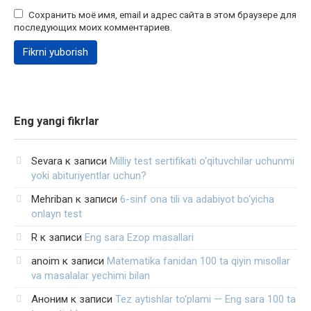
Сохранить моё имя, email и адрес сайта в этом браузере для
последующих моих комментариев.
Eng yangi fikrlar
Sevara
к записи
Milliy test sertifikati o‘qituvchilar uchunmi
yoki abituriyentlar uchun?
Mehriban
к записи
6-sinf ona tili va adabiyot bo‘yicha
onlayn test
R
к записи
Eng sara Ezop masallari
anoim
к записи
Matematika fanidan 100 ta qiyin misollar
va masalalar yechimi bilan
Аноним
к записи
Tez aytishlar to‘plami — Eng sara 100 ta