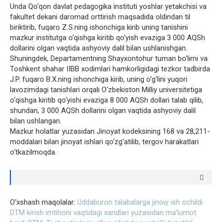
Unda Qo‘qon davlat pedagogika instituti yoshlar yetakchisi va
fakultet dekani daromad orttirish maqsadida oldindan til
biriktirib, fuqaro Z.S.ning ishonchiga kirib uning tanishini
mazkur institutga o‘qishga kiritib qo‘yish evaziga 3 000 AQSh
dollarini olgan vaqtida ashyoviy dalil bilan ushlanishgan.
Shuningdek, Departamentning Shayxontohur tuman bo‘limi va
Toshkent shahar IIBB xodimlari hamkorligidagi tezkor tadbirda
J.P. fuqaro B.X.ning ishonchiga kirib, uning o‘g‘lini yuqori
lavozimdagi tanishlari orqali O‘zbekiston Milliy universitetiga
o‘qishga kiritib qo‘yishi evaziga 8 000 AQSh dollari talab qilib,
shundan, 3 000 AQSh dollarini olgan vaqtida ashyoviy dalil
bilan ushlangan.
Mazkur holatlar yuzasidan Jinoyat kodeksining 168 va 28,211-
moddalari bilan jinoyat ishlari qo‘zg‘atilib, tergov harakatlari
o‘tkazilmoqda.
O‘xshash maqolalar:
Uddaburon talabalarga jinoiy ish ochildi
DTM kirish imtihoni vaqtidagi xaridlari yuzasidan ma’lumot