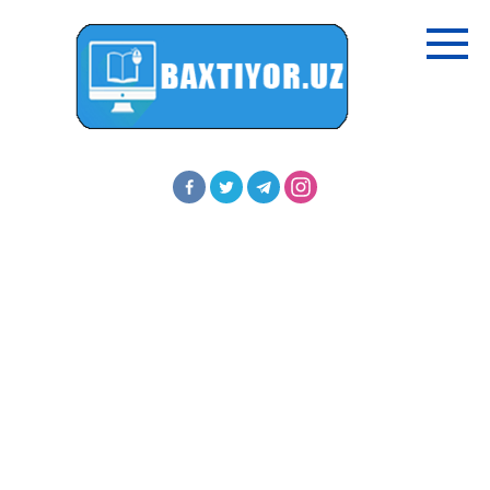
Перейти
к
контенту