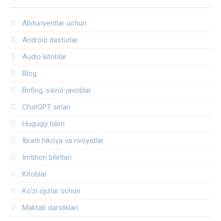
Abituriyentlar uchun
Android dasturlar
Audio kitoblar
Blog
Brifing, savol-javoblar
ChatGPT sirlari
Huquqiy bilim
Ibratli hikoya va rivoyatlar
Imtihon biletlari
Kitoblar
Ko‘zi ojizlar uchun
Maktab darsliklari