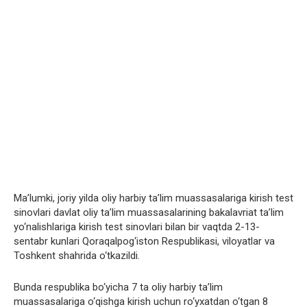
Ma’lumki, joriy yilda oliy harbiy ta’lim muassasalariga kirish test
sinovlari davlat oliy ta’lim muassasalarining bakalavriat ta’lim
yo‘nalishlariga kirish test sinovlari bilan bir vaqtda 2-13-
sentabr kunlari Qoraqalpog‘iston Respublikasi, viloyatlar va
Toshkent shahrida o‘tkazildi.
Bunda respublika bo‘yicha 7 ta oliy harbiy ta’lim
muassasalariga o‘qishga kirish uchun ro‘yxatdan o‘tgan 8