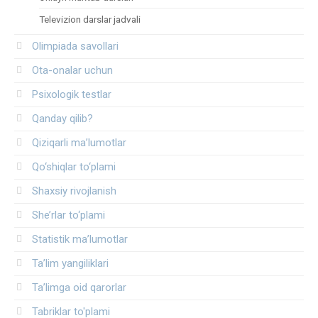
Televizion darslar jadvali
Olimpiada savollari
Ota-onalar uchun
Psixologik testlar
Qanday qilib?
Qiziqarli ma’lumotlar
Qo‘shiqlar to‘plami
Shaxsiy rivojlanish
She’rlar to‘plami
Statistik ma’lumotlar
Ta’lim yangiliklari
Ta’limga oid qarorlar
Tabriklar to'plami