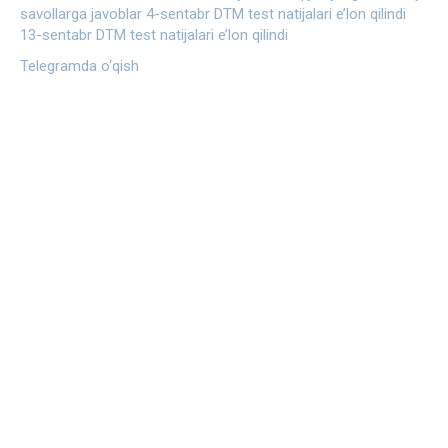
savollarga javoblar
4-sentabr DTM test natijalari e’lon qilindi
13-sentabr DTM test natijalari e’lon qilindi
Telegramda o‘qish