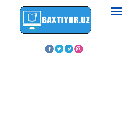
Перейти
к
контенту