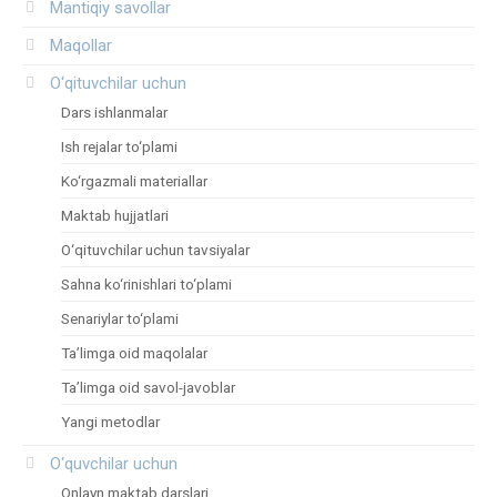
Mantiqiy savollar
Maqollar
O‘qituvchilar uchun
Dars ishlanmalar
Ish rejalar to‘plami
Ko‘rgazmali materiallar
Maktab hujjatlari
O‘qituvchilar uchun tavsiyalar
Sahna ko‘rinishlari to‘plami
Senariylar to‘plami
Ta’limga oid maqolalar
Ta’limga oid savol-javoblar
Yangi metodlar
O‘quvchilar uchun
Onlayn maktab darslari