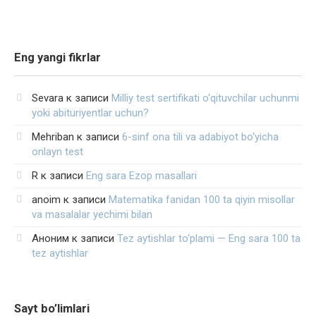
Eng yangi fikrlar
Sevara
к записи
Milliy test sertifikati o‘qituvchilar uchunmi
yoki abituriyentlar uchun?
Mehriban
к записи
6-sinf ona tili va adabiyot bo‘yicha
onlayn test
R
к записи
Eng sara Ezop masallari
anoim
к записи
Matematika fanidan 100 ta qiyin misollar
va masalalar yechimi bilan
Аноним
к записи
Tez aytishlar to‘plami — Eng sara 100 ta
tez aytishlar
Sayt bo’limlari