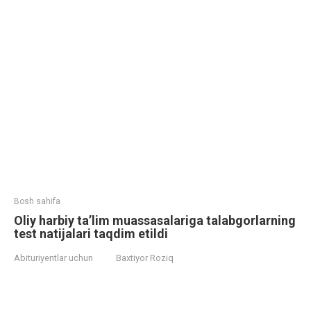
Bosh sahifa
Oliy harbiy ta’lim muassasalariga talabgorlarning
test natijalari taqdim etildi
Abituriyentlar uchun
Baxtiyor Roziq