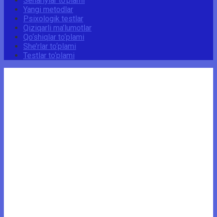
Senariylar to‘plami
Yangi metodlar
Psixologik testlar
Qiziqarli ma’lumotlar
Qo‘shiqlar to‘plami
She’rlar to‘plami
Testlar to‘plami