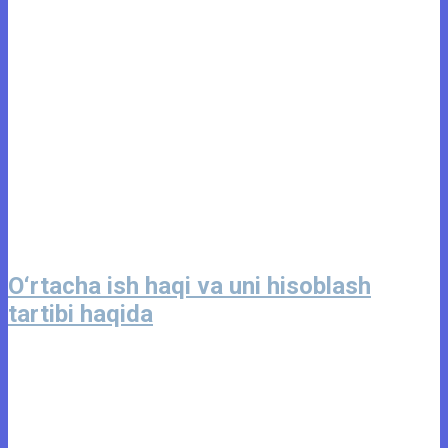
O‘rtacha ish haqi va uni hisoblash
tartibi haqida