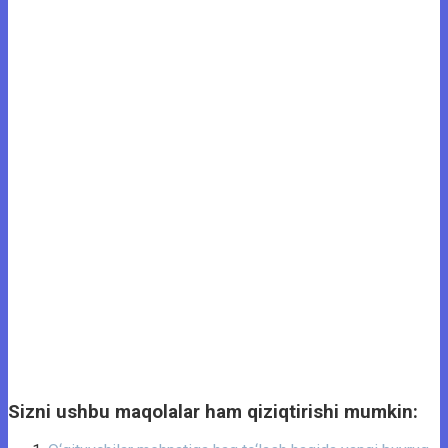
Sizni ushbu maqolalar ham qiziqtirishi mumkin: