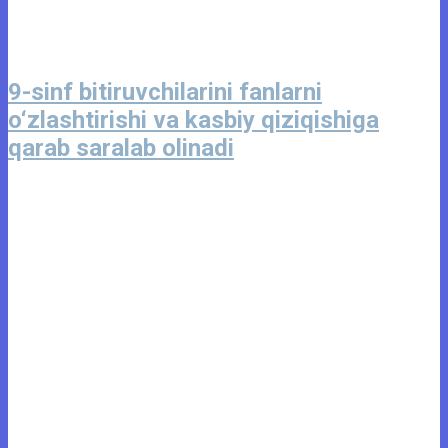
9-sinf bitiruvchilarini fanlarni
o‘zlashtirishi va kasbiy qiziqishiga
qarab saralab olinadi