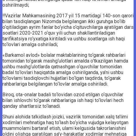
oshirilmaydi;
‼️Vazirlar Mahkamasining 2017 yil 15 martidagi 140-son qarori
bilan tasdiqlangan Nizomda belgilangan ikki guruhga bo‘lib
o‘qitiladigan ayrim fanlar bo‘yicha o‘qituvchilarga ajratilgan dars
soatlari 2020-2021 o‘quv yili uchun shakllantiriladigan
tarifikatsiya ro‘yxatiga kiritiladi va ushbu soatlarga ish haqi
to‘lovlari amalga oshiriladi;
«Barkamol avlod» bolalar maktablarining to‘garak rahbarlari
tomonidan to‘garak mashg‘ulotlari amalda o‘tkazilgan hamda
ushbu mashg‘ulotlarda qatnashgan o‘quvchilar tomonidan
badal to‘lovlari haqiqatda amalga oshirilganda, ya’ni ushbu
to‘lovlarni tasdiqlovchi hujjatlari bo‘lgan taqdirda, to‘garak
rahbarlariga belgilangan to‘lovlar amalga oshiriladi.
Biroq, ota-onalar badali to‘lovidan ozod etilgan o‘quvchilar
bilan ishlovchi to‘garak rahbarlariga ish haqi to‘lovlari hech
qanday shartlarsiz to‘lanadi.
Shuni alohida ta’kidlash joizki, vazirlik tomonidan xalq ta’limi
xodimlari mehnatiga haq to‘lash bo‘yicha vujudga kelayotgan
muammolarni bartaraf etish, ularni kelgusida takrorlanishini
oldini olishga qaratilgan sa’y-harakatlar xodimlar mehnatiga