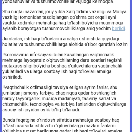
yondashuvlar va tushunmovchiliklar vujudga kelmoqda.
Shu nuqtai nazardan, joriy yilda Xalq ta’limi vazirligi va Moliya
vazirligi tomonidan tasdiqlangan qo‘shma xat orqali ayni
vaqtda xodimlar mehnatiga haq to‘lash bo‘yicha muammoga
aylanib borayotgan tushunmovchiliklarga aniq yechim
berildi
.
Jumladan, ish haqi to‘lovlarini amalga oshirishda quyidagi
holatlar va tushunmovchiliklarga alohida e’tibor qaratish lozim:
‼️koronavirus infeksiyasi bilan kasallangan vaqtinchalik
mehnatga layoqatsiz o‘qituvchilarning dars soatlari tegishli
mutaxassisligi bo‘yicha boshqa o‘qituvchilarga vaqtinchalik
yuklatiladi va ularga soatbay ish haqi to‘lovlari amalga
oshiriladi;
‼️vaqtinchalik o‘tilmasligi tavsiya etilgan ayrim fanlar, shu
jumladan jismoniy tarbiya, chaqiriqqa qadar boshlang‘ich
harbiy tayyorgarlik, musiqa madaniyati, tasviriy san’at va
chizmachilik, texnologiya va tarbiya fanlaridan o‘qituvchilarga
asosiy ish joyidan oylik to‘liq to‘lanadi.
Bunda faqatgina o‘rindosh sifatida mehnatga soatbay haq
to‘lash asosida ishlovchi o‘qituvchilarga mazkur fanlarni
o‘tilishiga ruxsat berilgunga qadar ish haqi to‘lovlari amalga