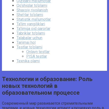
Qiziqarli ma’lumotlar
Qo‘shiqlar to‘plami
Shaxsiy rivojlanish
She’rlar to‘plami
Statistik ma’lumotlar
Ta’lim yangiliklari
Ta’limga oid qarorlar
Tabriklar to'plami
Talabalar uchun
Tarjimai hol
Testlar to‘plami
Onlayn testlar
PISA testlar
Texnika olami
Технологии и образование: Роль
новых технологий в
образовательном процессе
Современный мир развивается стремительными
темпами, и новые технологии играют ключевую роль в