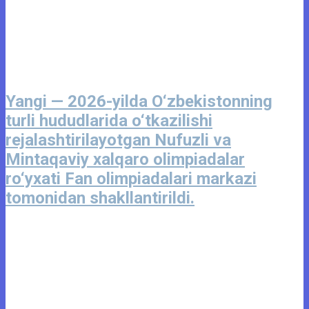
Yangi — 2026-yilda O‘zbekistonning
turli hududlarida o‘tkazilishi
rejalashtirilayotgan Nufuzli va
Mintaqaviy xalqaro olimpiadalar
ro‘yxati Fan olimpiadalari markazi
tomonidan shakllantirildi.