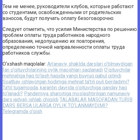
Тем не менее, руководители клубов, которые работают
со студентами, освобожденными от родительских
взносов, будут получать оплату безоговорочно.
Следует отметить, что усилия Министерства по решению
проблем оплаты труда работников народного
образования, недопущению их повторения,
определению точной направленности оплаты труда
работников службы.
O‘xshash maqolalar:
An’anaviy shaklda darslari o‘tilmaydigan
fan o‘qituvchilarining oylik maoshlari saqlanadi
O‘qituvchilar
mehnatiga haq to‘lash haqida yangi buyruq qabul qilindi
Soatbay ishlayotgan hodimga mehnat ta’tili puli beriladimi?
Ta’til tugamoqda, karantin davrida o‘qituvchiga qanday haq
to‘lanadi?
Pandemiya sharoitiga moslashtirilgan namunaviy
dars jadvali ishlab chiqildi
TALABALAR MASOFADAN TURIB
DARS BERSA ULARGA OYLIK TO‘LANMAYDIMI?
Telegramda o‘qish