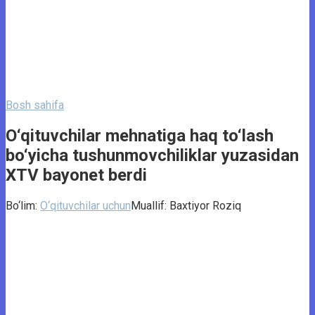
Bosh sahifa
O‘qituvchilar mehnatiga haq to‘lash
bo‘yicha tushunmovchiliklar yuzasidan
XTV bayonet berdi
Bo‘lim:
O‘qituvchilar uchun
Muallif:
Baxtiyor Roziq