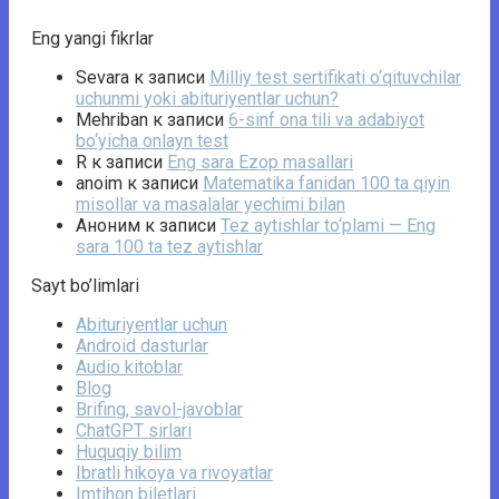
Eng yangi fikrlar
Sevara
к записи
Milliy test sertifikati o‘qituvchilar
uchunmi yoki abituriyentlar uchun?
Mehriban
к записи
6-sinf ona tili va adabiyot
bo‘yicha onlayn test
R
к записи
Eng sara Ezop masallari
anoim
к записи
Matematika fanidan 100 ta qiyin
misollar va masalalar yechimi bilan
Аноним
к записи
Tez aytishlar to‘plami — Eng
sara 100 ta tez aytishlar
Sayt bo’limlari
Abituriyentlar uchun
Android dasturlar
Audio kitoblar
Blog
Brifing, savol-javoblar
ChatGPT sirlari
Huquqiy bilim
Ibratli hikoya va rivoyatlar
Imtihon biletlari