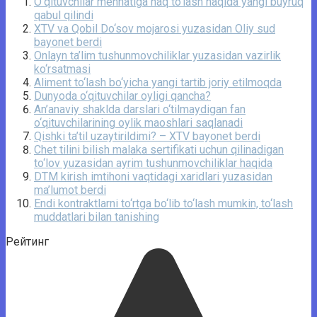
O‘qituvchilar mehnatiga haq to‘lash haqida yangi buyruq
qabul qilindi
XTV va Qobil Do‘sov mojarosi yuzasidan Oliy sud
bayonet berdi
Onlayn ta’lim tushunmovchiliklar yuzasidan vazirlik
ko‘rsatmasi
Aliment to‘lash bo‘yicha yangi tartib joriy etilmoqda
Dunyoda o‘qituvchilar oyligi qancha?
An’anaviy shaklda darslari o‘tilmaydigan fan
o‘qituvchilarining oylik maoshlari saqlanadi
Qishki ta’til uzaytirildimi? – XTV bayonet berdi
Chet tilini bilish malaka sertifikati uchun qilinadigan
to‘lov yuzasidan ayrim tushunmovchiliklar haqida
DTM kirish imtihoni vaqtidagi xaridlari yuzasidan
ma’lumot berdi
Endi kontraktlarni to‘rtga bo‘lib to‘lash mumkin, to‘lash
muddatlari bilan tanishing
Рейтинг