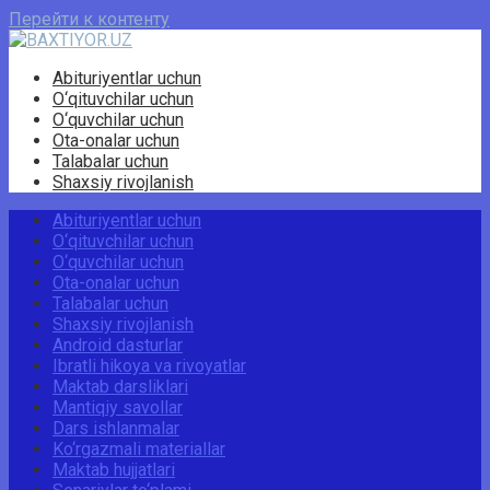
Перейти к контенту
Abituriyentlar uchun
O‘qituvchilar uchun
O‘quvchilar uchun
Ota-onalar uchun
Talabalar uchun
Shaxsiy rivojlanish
Abituriyentlar uchun
O‘qituvchilar uchun
O‘quvchilar uchun
Ota-onalar uchun
Talabalar uchun
Shaxsiy rivojlanish
Android dasturlar
Ibratli hikoya va rivoyatlar
Maktab darsliklari
Mantiqiy savollar
Dars ishlanmalar
Ko‘rgazmali materiallar
Maktab hujjatlari