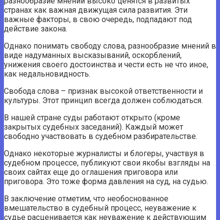
разнообразие мнений высоко ценятся в развитых
странах как важная движущая сила развития. Эти
важные факторы, в свою очередь, подпадают под
действие закона.
Однако понимать свободу слова, разнообразие мнений в
виде надуманных высказываний, оскорблений,
унижения своего достоинства и чести есть не что иное,
как недальновидность.
Свобода слова – признак высокой ответственности и
культуры. Этот принцип всегда должен соблюдаться.
В нашей стране суды работают открыто (кроме
закрытых судебных заседаний). Каждый может
свободно участвовать в судебном разбирательстве.
Однако некоторые журналисты и блогеры, участвуя в
судебном процессе, публикуют свои якобы взгляды на
своих сайтах еще до оглашения приговора или
приговора. Это тоже форма давления на суд, на судью.
В заключение отметим, что необоснованное
вмешательство в судебный процесс, неуважение к
судье расценивается как неуважение к действующим