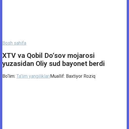
Bosh sahifa
XTV va Qobil Do‘sov mojarosi
yuzasidan Oliy sud bayonet berdi
Bo‘lim:
Ta’lim yangiliklari
Muallif:
Baxtiyor Roziq