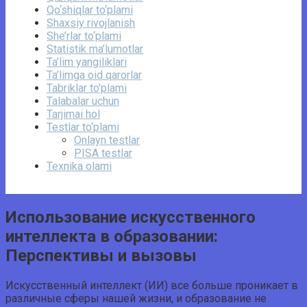
Qo‘shiqlar to‘plami
Shaxsiy rivojlanish
She’rlar to‘plami
Statistik ma’lumotlar
Ta’lim yangiliklari
Ta’limga oid qarorlar
Tabriklar to'plami
Talabalar uchun
Tarjimai hol
Testlar to‘plami
Onlayn testlar
PISA testlar
Texnika olami
Использование искусственного
интеллекта в образовании:
Перспективы и вызовы
Искусственный интеллект (ИИ) все больше проникает в
различные сферы нашей жизни, и образование не