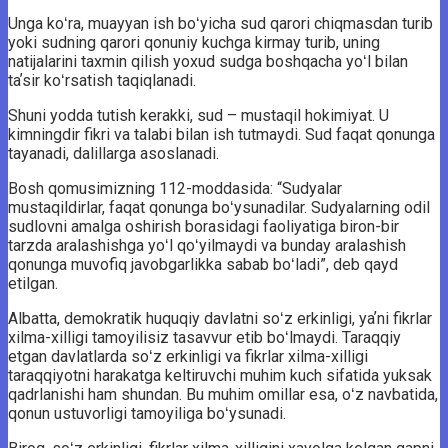
Unga koʻra, muayyan ish boʻyicha sud qarori chiqmasdan turib
yoki sudning qarori qonuniy kuchga kirmay turib, uning
natijalarini taxmin qilish yoxud sudga boshqacha yoʻl bilan
taʼsir koʻrsatish taqiqlanadi.
Shuni yodda tutish kerakki, sud – mustaqil hokimiyat. U
kimningdir fikri va talabi bilan ish tutmaydi. Sud faqat qonunga
tayanadi, dalillarga asoslanadi.
Bosh qomusimizning 112-moddasida: “Sudyalar
mustaqildirlar, faqat qonunga boʻysunadilar. Sudyalarning odil
sudlovni amalga oshirish borasidagi faoliyatiga biron-bir
tarzda aralashishga yoʻl qoʻyilmaydi va bunday aralashish
qonunga muvofiq javobgarlikka sabab boʻladi”, deb qayd
etilgan.
Albatta, demokratik huquqiy davlatni soʻz erkinligi, yaʼni fikrlar
xilma-xilligi tamoyilisiz tasavvur etib boʻlmaydi. Taraqqiy
etgan davlatlarda soʻz erkinligi va fikrlar xilma-xilligi
taraqqiyotni harakatga keltiruvchi muhim kuch sifatida yuksak
qadrlanishi ham shundan. Bu muhim omillar esa, oʻz navbatida,
qonun ustuvorligi tamoyiliga boʻysunadi.