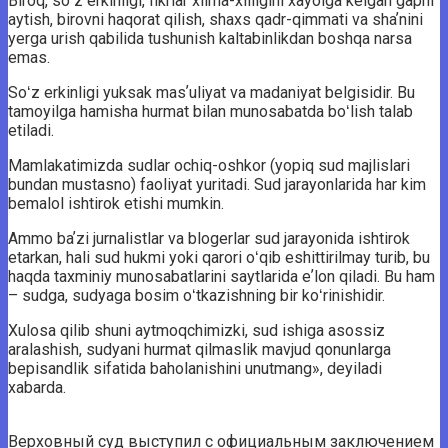
Biroq, soʻz erkinligi, fikrlar xilma-xilligini xayolga kelgan gapni
aytish, birovni haqorat qilish, shaxs qadr-qimmati va shaʼnini
yerga urish qabilida tushunish kaltabinlikdan boshqa narsa
emas.
Soʻz erkinligi yuksak masʼuliyat va madaniyat belgisidir. Bu
tamoyilga hamisha hurmat bilan munosabatda boʻlish talab
etiladi.
Mamlakatimizda sudlar ochiq-oshkor (yopiq sud majlislari
bundan mustasno) faoliyat yuritadi. Sud jarayonlarida har kim
bemalol ishtirok etishi mumkin.
Ammo baʼzi jurnalistlar va blogerlar sud jarayonida ishtirok
etarkan, hali sud hukmi yoki qarori oʻqib eshittirilmay turib, bu
haqda taxminiy munosabatlarini saytlarida eʼlon qiladi. Bu ham
– sudga, sudyaga bosim oʻtkazishning bir koʻrinishidir.
Xulosa qilib shuni aytmoqchimizki, sud ishiga asossiz
aralashish, sudyani hurmat qilmaslik mavjud qonunlarga
bepisandlik sifatida baholanishini unutmang», deyiladi
xabarda.
Верховный суд выступил с официальным заключением