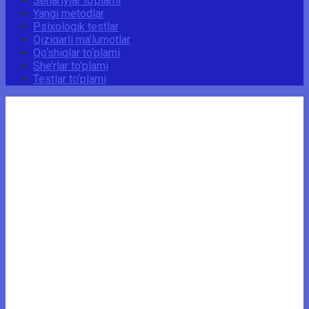
Senariylar to‘plami
Yangi metodlar
Psixologik testlar
Qiziqarli ma’lumotlar
Qo‘shiqlar to‘plami
She’rlar to‘plami
Testlar to‘plami