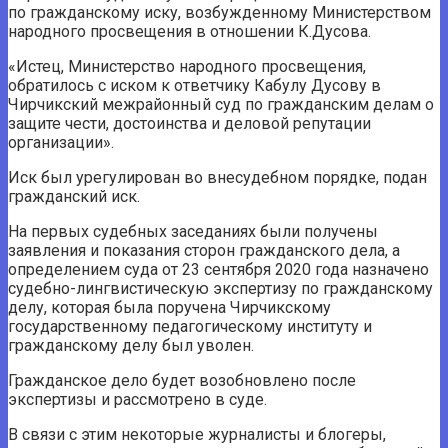
по гражданскому иску, возбужденному Министерством
народного просвещения в отношении К.Дусова.
«Истец, Министерство народного просвещения,
обратилось с иском к ответчику Кабулу Дусову в
Чирчикский межрайонный суд по гражданским делам о
защите чести, достоинства и деловой репутации
организации».
Иск был урегулирован во внесудебном порядке, подан
гражданский иск.
На первых судебных заседаниях были получены
заявления и показания сторон гражданского дела, а
определением суда от 23 сентября 2020 года назначено
судебно-лингвистическую экспертизу по гражданскому
делу, которая была поручена Чирчикскому
государственному педагогическому институту и ​​
гражданскому делу был уволен.
Гражданское дело будет возобновлено после
экспертизы и рассмотрено в суде.
В связи с этим некоторые журналисты и блогеры,