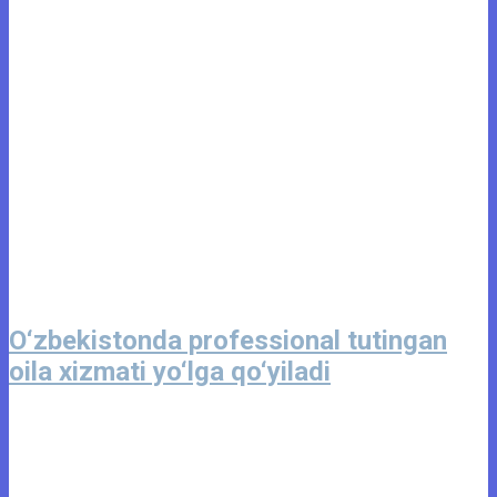
O‘zbekistonda professional tutingan
oila xizmati yo‘lga qo‘yiladi