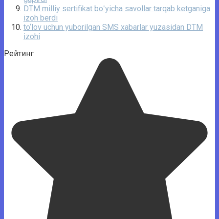
DTM milliy sertifikat boʻyicha savollar tarqab ketganiga
izoh berdi
to‘lov uchun yuborilgan SMS xabarlar yuzasidan DTM
izohi
Рейтинг