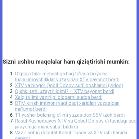
Sizni ushbu maqolalar ham qiziqtirishi mumkin:
O‘qituvchilar mehnatiga haq to‘lash bo‘yicha
tushunmovchiliklar yuzasidan XTV bayonet berdi
XTV va bloger Qobil Do‘sov sudi boshlandi (video)
Qishki ta’til uzaytirildimi? – XTV bayonet berdi
Xalq ta’limi vazirligi blogerni sudga berdi
DTM kirish imtihoni vaqtidagi xaridlari yuzasidan
ma’lumot berdi
11 yashar bolaning o‘limi yuzasidan SSV izoh berdi
Rasul Kusherbayev XTV va Qobul Doʻsov o‘rtasidagi sud
jarayoniga munosabat bildirdi
Vazir sobiq deputat Kobul Dusov va XTV ishi haqida
gapirdi