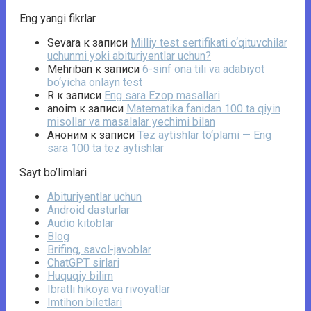
Eng yangi fikrlar
Sevara
к записи
Milliy test sertifikati o‘qituvchilar
uchunmi yoki abituriyentlar uchun?
Mehriban
к записи
6-sinf ona tili va adabiyot
bo‘yicha onlayn test
R
к записи
Eng sara Ezop masallari
anoim
к записи
Matematika fanidan 100 ta qiyin
misollar va masalalar yechimi bilan
Аноним
к записи
Tez aytishlar to‘plami — Eng
sara 100 ta tez aytishlar
Sayt bo’limlari
Abituriyentlar uchun
Android dasturlar
Audio kitoblar
Blog
Brifing, savol-javoblar
ChatGPT sirlari
Huquqiy bilim
Ibratli hikoya va rivoyatlar
Imtihon biletlari