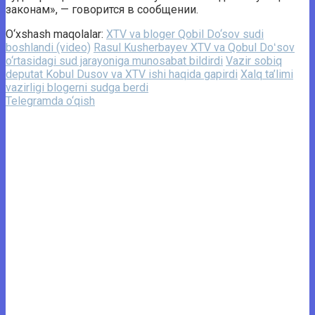
законам», — говорится в сообщении.
O‘xshash maqolalar:
XTV va bloger Qobil Do‘sov sudi
boshlandi (video)
Rasul Kusherbayev XTV va Qobul Doʻsov
o‘rtasidagi sud jarayoniga munosabat bildirdi
Vazir sobiq
deputat Kobul Dusov va XTV ishi haqida gapirdi
Xalq ta’limi
vazirligi blogerni sudga berdi
Telegramda o‘qish