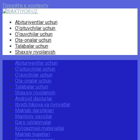
Перейти к контенту
Abituriyentlar uchun
O‘qituvchilar uchun
O‘quvchilar uchun
Ota-onalar uchun
Talabalar uchun
Shaxsiy rivojlanish
Abituriyentlar uchun
O‘qituvchilar uchun
O‘quvchilar uchun
Ota-onalar uchun
Talabalar uchun
Shaxsiy rivojlanish
Android dasturlar
Ibratli hikoya va rivoyatlar
Maktab darsliklari
Mantiqiy savollar
Dars ishlanmalar
Ko‘rgazmali materiallar
Maktab hujjatlari