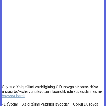
Oliy sud Xalq taʼlimi vazirligining Q.Dusovga nisbatan daʼvo
arizasi boʻyicha yuritilayotgan fuqarolik ishi yuzasidan rasmiy
bayonot berdi
.
«Daʼvogar – Xalq taʼlimi vazirligi javobgar – Qobul Dusovga