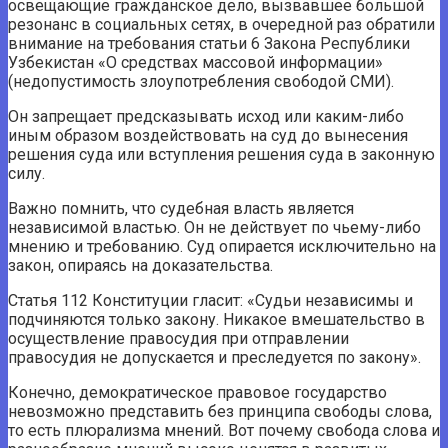
освещающие гражданское дело, вызвавшее большой
резонанс в социальных сетях, в очередной раз обратили
внимание на требования статьи 6 Закона Республики
Узбекистан «О средствах массовой информации»
(недопустимость злоупотребления свободой СМИ).
Он запрещает предсказывать исход или каким-либо
иным образом воздействовать на суд до вынесения
решения суда или вступления решения суда в законную
силу.
Важно помнить, что судебная власть является
независимой властью. Он не действует по чьему-либо
мнению и требованию. Суд опирается исключительно на
закон, опираясь на доказательства.
Статья 112 Конституции гласит: «Судьи независимы и
подчиняются только закону. Никакое вмешательство в
осуществление правосудия при отправлении
правосудия не допускается и преследуется по закону».
Конечно, демократическое правовое государство
невозможно представить без принципа свободы слова,
то есть плюрализма мнений. Вот почему свобода слова и