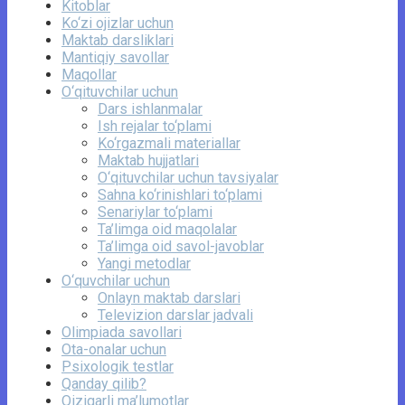
Kitoblar
Ko‘zi ojizlar uchun
Maktab darsliklari
Mantiqiy savollar
Maqollar
O‘qituvchilar uchun
Dars ishlanmalar
Ish rejalar to‘plami
Ko‘rgazmali materiallar
Maktab hujjatlari
O‘qituvchilar uchun tavsiyalar
Sahna ko‘rinishlari to‘plami
Senariylar to‘plami
Ta’limga oid maqolalar
Ta’limga oid savol-javoblar
Yangi metodlar
O‘quvchilar uchun
Onlayn maktab darslari
Televizion darslar jadvali
Olimpiada savollari
Ota-onalar uchun
Psixologik testlar
Qanday qilib?
Qiziqarli ma’lumotlar