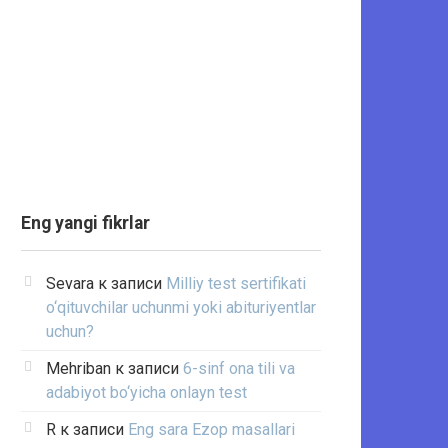
Eng yangi fikrlar
Sevara
к записи
Milliy test sertifikati
o‘qituvchilar uchunmi yoki abituriyentlar
uchun?
Mehriban
к записи
6-sinf ona tili va
adabiyot bo‘yicha onlayn test
R
к записи
Eng sara Ezop masallari