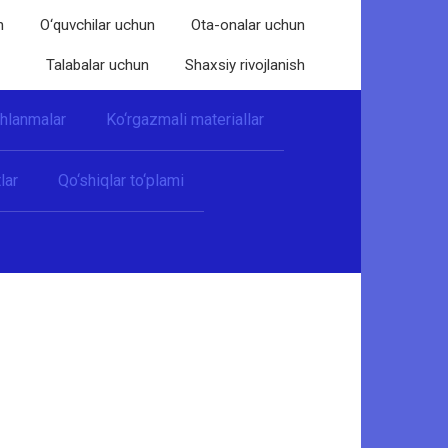
n
O‘quvchilar uchun
Ota-onalar uchun
Talabalar uchun
Shaxsiy rivojlanish
shlanmalar
Ko‘rgazmali materiallar
lar
Qo‘shiqlar to‘plami