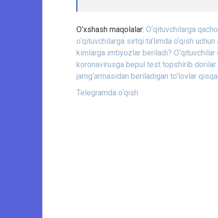
O‘xshash maqolalar:
O‘qituvchilarga qachon
o‘qituvchilarga sirtqi ta’limda o‘qish uchun
kimlarga imtiyozlar beriladi?
O‘qituvchilar 
koronavirusga bepul test topshirib dorilar
jamg‘armasidan beriladigan to‘lovlar qisqa
Telegramda o‘qish