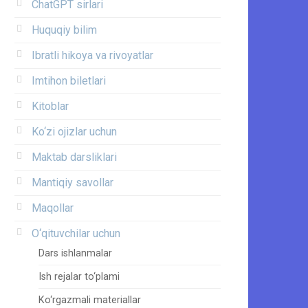
ChatGPT sirlari
Huquqiy bilim
Ibratli hikoya va rivoyatlar
Imtihon biletlari
Kitoblar
Ko‘zi ojizlar uchun
Maktab darsliklari
Mantiqiy savollar
Maqollar
O‘qituvchilar uchun
Dars ishlanmalar
Ish rejalar to‘plami
Ko‘rgazmali materiallar