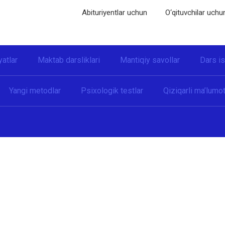
Abituriyentlar uchun
O‘qituvchilar uchu
yatlar
Maktab darsliklari
Mantiqiy savollar
Dars i
Yangi metodlar
Psixologik testlar
Qiziqarli ma’lumot