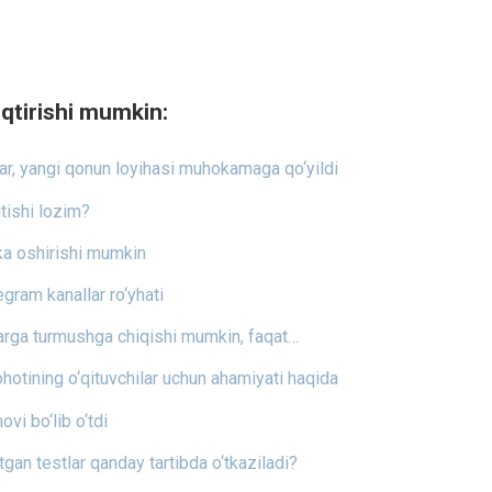
qtirishi mumkin:
, yangi qonun loyihasi muhokamaga qo‘yildi
itishi lozim?
ka oshirishi mumkin
egram kanallar ro‘yhati
arga turmushga chiqishi mumkin, faqat…
otining o‘qituvchilar uchun ahamiyati haqida
ovi bo‘lib o‘tdi
otgan testlar qanday tartibda o‘tkaziladi?