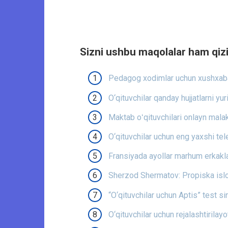
Sizni ushbu maqolalar ham qizi
Pedagog xodimlar uchun xushxabar
O‘qituvchilar qanday hujjatlarni yur
Maktab oʻqituvchilari onlayn mala
O‘qituvchilar uchun eng yaxshi tel
Fransiyada ayollar marhum erkakl
Sherzod Shermatov: Propiska isloh
“O‘qituvchilar uchun Aptis” test sin
O‘qituvchilar uchun rejalashtirilay