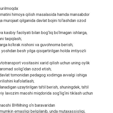
 surilmoqda:
mmatini himoya qilish masalasida hamda mansabdor
ga murojaat qilganida davlat bojini to‘lashdan ozod
kasbiy faoliyati bilan bog‘liq bo‘lmagan ishlarga,
hni taqiqlash;
ga ko‘krak nishoni va guvohnoma berish;
shdan besh yilga qisqartirilgan holda imtiyozli
transport vositasini xarid qilish uchun uning oylik
 daromad solig‘idan ozod etish;
a, davlat tomonidan pedagog xodimga avvalgi ishiga
ilishini kafolatlash;
‘lanadigan uzaytirilgan ta’til berish, shuningdek, ta’til
aviy lavozim maoshi miqdorida sog‘lig‘ini tiklash uchun
aoshi BHMning o‘n baravaridan
 mumkin emasligi belgilanib, unda mutaxassisligi,