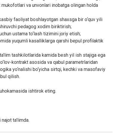
t mukofotlari va unvonlari inobatga olingan holda
 kasbiy faoliyat boshlayotgan shaxsga bir o‘quv yili
hiruvchi pedagog xodim biriktirish;
chun ustama to‘lash tizimini joriy etish;
ida yuqumli kasalliklarga qarshi bepul profilaktik
’lim tashkilotlarida kamida besh yil ish stajiga ega
to‘lov-kontrakt asosida va qabul parametrlaridan
gika yo‘nalishi bo‘yicha sirtqi, kechki va masofaviy
ul qilish.
uhokamasida ishtirok eting.
najot ta’limda.