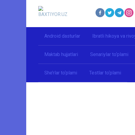
Перейти
к
контенту
Android dasturlar
Ibratli hikoya va rivo
Maktab hujjatlari
Senariylar to‘plami
She’rlar to‘plami
Testlar to‘plami