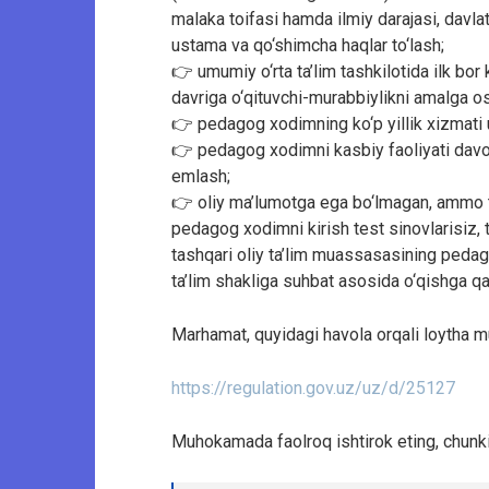
malaka toifasi hamda ilmiy darajasi, davla
ustama va qo‘shimcha haqlar to‘lash;
👉 umumiy o‘rta ta’lim tashkilotida ilk bor
davriga o‘qituvchi-murabbiylikni amalga os
👉 pedagog xodimning ko‘p yillik xizmati u
👉 pedagog xodimni kasbiy faoliyati davom
emlash;
👉 oliy ma’lumotga ega bo‘lmagan, ammo ta
pedagog xodimni kirish test sinovlarisiz, 
tashqari oliy ta’lim muassasasining pedago
ta’lim shakliga suhbat asosida o‘qishga qab
Marhamat, quyidagi havola orqali loytha m
https://regulation.gov.uz/uz/d/25127
Muhokamada faolroq ishtirok eting, chunki 