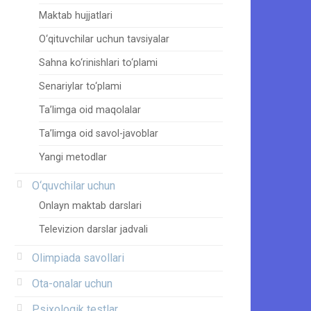
Maktab hujjatlari
O‘qituvchilar uchun tavsiyalar
Sahna ko‘rinishlari to‘plami
Senariylar to‘plami
Ta’limga oid maqolalar
Ta’limga oid savol-javoblar
Yangi metodlar
O‘quvchilar uchun
Onlayn maktab darslari
Televizion darslar jadvali
Olimpiada savollari
Ota-onalar uchun
Psixologik testlar