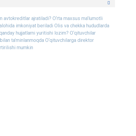
 avtokreditlar ajratiladi?
O‘rta maxsus ma’lumotli
 alohida imkoniyat beriladi
Olis va chekka hududlarda
qanday hujjatlarni yuritishi lozim?
O‘qituvchilar
 bilan ta’minlanmoqda
O‘qituvchilarga direktor
rtirilishi mumkin