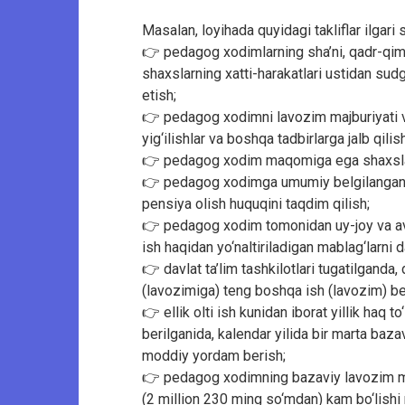
Masalan, loyihada quyidagi takliflar ilgari
👉 pedagog xodimlarning sha’ni, qadr-qi
shaxslarning xatti-harakatlari ustidan sud
etish;
👉 pedagog xodimni lavozim majburiyati va 
yig‘ilishlar va boshqa tadbirlarga jalb qilis
👉 pedagog xodim maqomiga ega shaxslar
👉 pedagog xodimga umumiy belgilangan yo
pensiya olish huquqini taqdim qilish;
👉 pedagog xodim tomonidan uy-joy va avto
ish haqidan yo‘naltiriladigan mablag‘larni
👉 davlat ta’lim tashkilotlari tugatilgand
(lavozimiga) teng boshqa ish (lavozim) ber
👉 ellik olti ish kunidan iborat yillik haq to
berilganida, kalendar yilida bir marta baz
moddiy yordam berish;
👉 pedagog xodimning bazaviy lavozim m
(2 million 230 ming so‘mdan) kam bo‘lishi