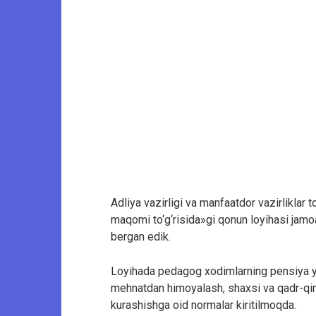
Adliya vazirligi va manfaatdor vazirlikla
maqomi to‘g‘risida»gi qonun loyihasi jamoa
bergan edik.
Loyihada pedagog xodimlarning pensiya yosh
mehnatdan himoyalash, shaxsi va qadr-qi
kurashishga oid normalar kiritilmoqda.