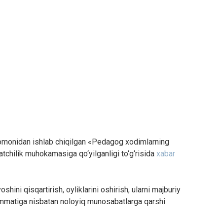
r tomonidan ishlab chiqilgan «Pedagog xodimlarning
tchilik muhokamasiga qo‘yilganligi to‘g‘risida
xabar
ini qisqartirish, oyliklarini oshirish, ularni majburiy
mmatiga nisbatan noloyiq munosabatlarga qarshi