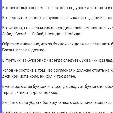
Вот несколько основных фактов о подушке для топота и о 
Во-первых, в словах из русского языка никогда не испол
Во-вторых, согласная «h» в середине слова становится 
Зойид, Сохиб — Сойиб, Шохида — Шойида…
Обратите внимание, что за буквой «h» должна следовать бук
Бахам, Исаак и другие.
В-третьих, за буквой «х» всегда следует буква «х»: разла
Условие состоит в том, что согласная х должна стоять на к
джи-хоз, исти-хола, ни-хол и так далее.
В-четвертых, за буквой «ч» всегда следует буква «ч»: мех-м
тирос, э-тийот, э-ром, Бех-зод…
В-пятых, если убрать большую часть слов, начинающихся 
Воображение – женщина, комната – мать, хазон – азан, тест