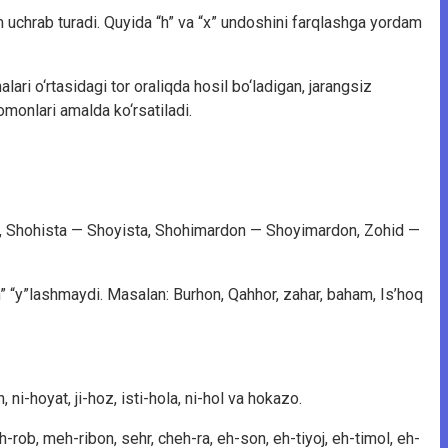
ham uchrab turadi. Quyida “h” va “x” undoshini farqlashga yordam
lari o‘rtasidagi tor oraliqda hosil bo‘ladigan, jarangsiz
tomonlari amalda ko‘rsatiladi.
yim, Sho­hista — Shoyista, Shohimardon — Shoyimardon, Zohid —
“h” “y”lashmaydi. Masalan: Burhon, Qahhor, zahar, baham, Is’hoq
ni-ho­yat, ji-hoz, isti-hola, ni-hol va hokazo.
-rob, meh-ribon, sehr, cheh-ra, eh-son, eh-tiyoj, eh-timol, eh-