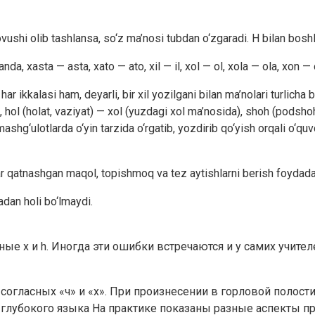
ovushi olib tashlansa, so‘z ma’nosi tubdan o‘zgaradi. H bilan bos
a, xasta — asta, xato — ato, xil — il, xol — ol, xola — ola, xon —
ar ikkalasi ham, deyarli, bir xil yozilgani bilan ma’nolari turlich
ri), hol (holat, vaziyat) — xol (yuzdagi xol ma’nosida), shoh (pods
shg‘ulotlarda o‘yin tarzida o‘rgatib, yozdirib qo‘yish orqali o‘quv
ar qatnashgan maqol, topishmoq va tez aytishlarni berish foydada
dan holi bo‘lmaydi.
ые x и h. Иногда эти ошибки встречаются и у самих учите
огласных «ч» и «х». При произнесении в горловой полост
а глубокого языка На практике показаны разные аспекты п