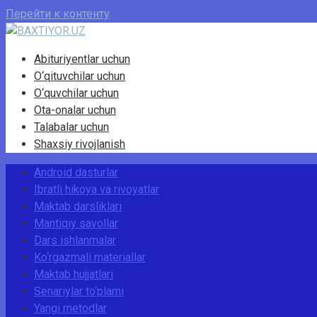
Перейти к контенту
Abituriyentlar uchun
O‘qituvchilar uchun
O‘quvchilar uchun
Ota-onalar uchun
Talabalar uchun
Shaxsiy rivojlanish
Android dasturlar
Ibratli hikoya va rivoyatlar
Maktab darsliklari
Mantiqiy savollar
Dars ishlanmalar
Ko‘rgazmali materiallar
Maktab hujjatlari
Senariylar to‘plami
Yangi metodlar