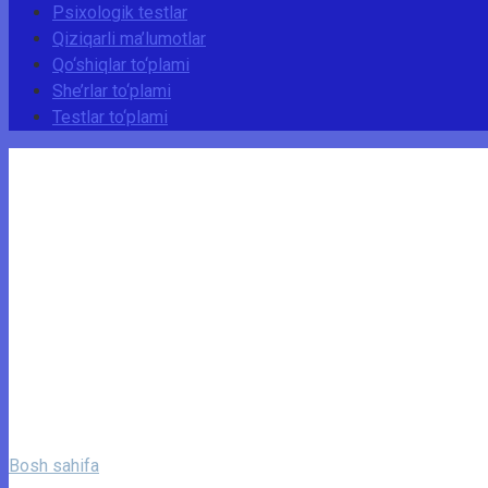
Psixologik testlar
Qiziqarli ma’lumotlar
Qo‘shiqlar to‘plami
She’rlar to‘plami
Testlar to‘plami
Bosh sahifa