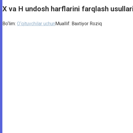
X va H undosh harflarini farqlash usullar
Bo‘lim:
O‘qituvchilar uchun
Muallif:
Baxtiyor Roziq