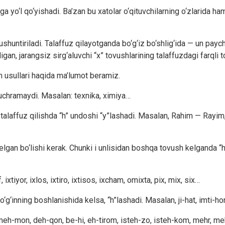
oga yo‘l qo‘yishadi. Ba’zan bu xatolar o‘qituvchilarning o‘zlarida 
shun­tiriladi. Talaffuz qilayotganda bo‘g‘iz bo‘shlig‘ida — un paycha
gan, jarangsiz sirg‘aluvchi “x” tovushlari­ning talaffuzdagi farqli 
sh usullari haqida ma’lumot beramiz.
i uchramaydi. Masalan: texnika, ximiya…
ni talaffuz qilishda “h” undoshi “y”lashadi. Masalan, Rahim — Ra
i kelgan bo‘lishi kerak. Chunki i unlisidan boshqa tovush kelganda 
 ixtiyor, ixlos, ixtiro, ixtisos, ixcham, omixta, pix, mix, six…
g‘inning boshlanishida kelsa, “h”lashadi. Masalan, ji-hat, imti-hon, 
: meh-mon, deh-qon, be-hi, eh-tirom, isteh-zo, isteh-kom, mehr, meh