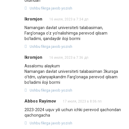
oldindan
Ushbu fikrga javob yozish
Ikromjon
16 июля, 2023 в 7:34 дп
Namangan davlat universiteti talabasiman,
Farg’onaga o’z yo’nalishimga perevod qilsam
bo’ladimi, qandaydir iloji bormi
Ushbu fikrga javob yozish
Ikromjon
16 июля, 2023 в 7:36 дп
Assalomu alaykum
Namangan davlat universiteti talabasiman 3kursga
o’tdm, uylanyapkandm Farg’onaga perevod qilsam
bo’ladimi iloji bormi
Ushbu fikrga javob yozish
Abbos Rayimov
17 июля, 2023 в 8:06 пп
2023-2024 uquv yili uchun ichki perevod qachondan
qachongacha
Ushbu fikrga javob yozish