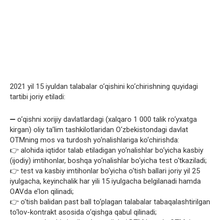
2021 yil 15 iyuldan talabalar o‘qishini ko‘chirishning quyidagi
tartibi joriy etiladi:
➖ o‘qishni xorijiy davlatlardagi (xalqaro 1 000 talik ro‘yxatga
kirgan) oliy ta’lim tashkilotlaridan O‘zbekistondagi davlat
OTMning mos va turdosh yo‘nalishlariga ko‘chirishda:
👉 alohida iqtidor talab etiladigan yo‘nalishlar bo‘yicha kasbiy
(ijodiy) imtihonlar, boshqa yo‘nalishlar bo‘yicha test o‘tkaziladi;
👉 test va kasbiy imtihonlar bo‘yicha o‘tish ballari joriy yil 25
iyulgacha, keyinchalik har yili 15 iyulgacha belgilanadi hamda
OAVda e’lon qilinadi;
👉 o‘tish balidan past ball to‘plagan talabalar tabaqalashtirilgan
to‘lov-kontrakt asosida o‘qishga qabul qilinadi;