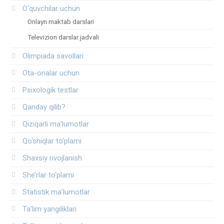
O‘quvchilar uchun
Onlayn maktab darslari
Televizion darslar jadvali
Olimpiada savollari
Ota-onalar uchun
Psixologik testlar
Qanday qilib?
Qiziqarli ma’lumotlar
Qo‘shiqlar to‘plami
Shaxsiy rivojlanish
She’rlar to‘plami
Statistik ma’lumotlar
Ta’lim yangiliklari