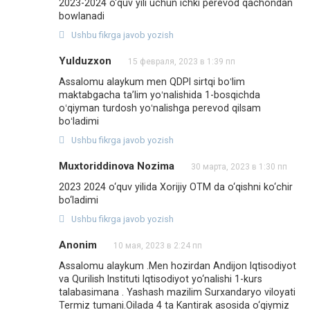
2023-2024 o‘quv yili uchun ichki perevod qachondan
bowlanadi
Ushbu fikrga javob yozish
Yulduzxon
15 февраля, 2023 в 1:39 пп
Assalomu alaykum men QDPI sirtqi boʻlim
maktabgacha taʼlim yoʻnalishida 1-bosqichda
oʻqiyman turdosh yoʻnalishga perevod qilsam
boʻladimi
Ushbu fikrga javob yozish
Muxtoriddinova Nozima
30 марта, 2023 в 1:30 пп
2023 2024 o‘quv yilida Xorijiy OTM da o‘qishni ko‘chir
bo‘ladimi
Ushbu fikrga javob yozish
Anonim
10 мая, 2023 в 2:24 пп
Assalomu alaykum .Men hozirdan Andijon Iqtisodiyot
va Qurilish Instituti Iqtisodiyot yo‘nalishi 1-kurs
talabasimana . Yashash mazilim Surxandaryo viloyati
Termiz tumani.Oilada 4 ta Kantirak asosida o‘qiymiz