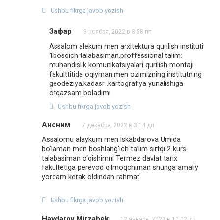
Ushbu fikrga javob yozish
Зафар
3 ноября, 2022 в 8:58 пп
Assalom alekum men arxitektura qurilish instituti
1bosqich talabasiman.proffessional talim:
muhandislik komunikatsiyalari qurilish montaji
fakulttitida oqiyman.men ozimizning institutning
geodeziya.kadasr .kartografiya yunalishiga
otqazsam boladimi
Ushbu fikrga javob yozish
Аноним
7 декабря, 2022 в 3:14 дп
Assalomu alaykum men Iskabdarova Umida
bo‘laman men boshlang‘ich ta’lim sirtqi 2 kurs
talabasiman o‘qishimni Termez davlat tarix
fakultetiga perevod qilmoqchiman shunga amaliy
yordam kerak oldindan rahmat.
Ushbu fikrga javob yozish
Haydarov Mirzabek
12 января, 2023 в 10:02 дп