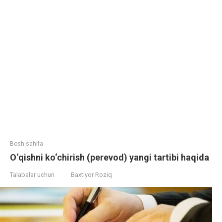
Bosh sahifa
O‘qishni ko‘chirish (perevod) yangi tartibi haqida
Talabalar uchun
Baxtiyor Roziq