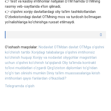
👉 test va kasbiy imtihonlar natijalari DTM hamda OTMning
rasmiy veb-saytlarida e’lon qilinadi;
👉 o‘qishni xorijiy davlatlardagi oliy ta’lim tashkilotlaridan
O‘zbekistondagi davlat OTMning mos va turdosh bo‘lmagan
yo‘nalishlariga ko‘chirishga ruxsat etilmaydi.
O‘xshash maqolalar:
Nodavlat OTMdan davlat OTMga o‘qishni
ko‘chirish tartibi
Xorijdagi talabalarga o‘qishni imtihonsiz
ko‘chirish huquqi
Xorijiy va nodavlat oliygohlar magistrlari
uchun o‘qishni ko‘chirish ta’qiqlandi
Oliy ta’limda kontrakt
to‘lovi muddatlari o‘zgardi
Qirg‘iziston diplomlari to‘g‘ridan
to‘g‘ri tan olinishi mumkin
Diniy ta’lim muassasalariga kirish
imtihonlari qaysi fanlardan o‘tkaziladi?
Telegramda o‘qish