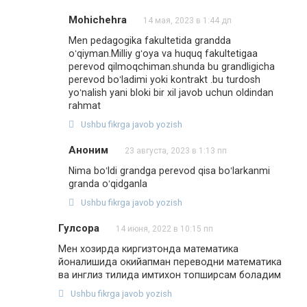
Mohichehra
14 мая, 2023 в 1:44 дп
Men pedagogika fakultetida grandda
oʻqiyman.Milliy gʻoya va huquq fakultetigaa
perevod qilmoqchiman.shunda bu grandligicha
perevod boʻladimi yoki kontrakt .bu turdosh
yoʻnalish yani bloki bir xil javob uchun oldindan
rahmat
Ushbu fikrga javob yozish
Аноним
23 августа, 2023 в 1:13 пп
Nima boʻldi grandga perevod qisa boʻlarkanmi
granda oʻqidganla
Ushbu fikrga javob yozish
Гулсора
14 июня, 2022 в 10:15 пп
Мен хозирда киргизтонда математика
йоналишида окийапман переводни математика
ва инглиз тилида имтихон топширсам боладим
Ushbu fikrga javob yozish