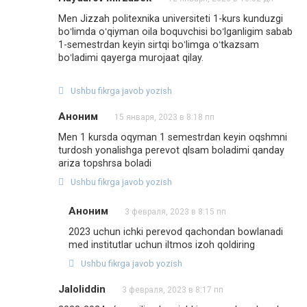
Men Jizzah politexnika universiteti 1-kurs kunduzgi
boʻlimda oʻqiyman oila boquvchisi boʻlganligim sabab
1-semestrdan keyin sirtqi boʻlimga oʻtkazsam
boʻladimi qayerga murojaat qilay.
Ushbu fikrga javob yozish
Аноним
15 января, 2023 в 8:18 пп
Men 1 kursda oqyman 1 semestrdan keyin oqshmni
turdosh yonalishga perevot qlsam boladimi qanday
ariza topshrsa boladi
Ushbu fikrga javob yozish
Аноним
3 февраля, 2023 в 8:15 пп
2023 uchun ichki perevod qachondan bowlanadi
med institutlar uchun iltmos izoh qoldiring
Ushbu fikrga javob yozish
Jaloliddin
3 февраля, 2023 в 8:17 пп