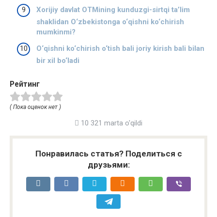
Xorijiy davlat OTMining kunduzgi-sirtqi ta’lim
shaklidan O‘zbekistonga o‘qishni ko‘chirish
mumkinmi?
O‘qishni ko‘chirish o‘tish bali joriy kirish bali bilan
bir xil bo‘ladi
Рейтинг
( Пока оценок нет )
10 321 marta o'qildi
Понравилась статья? Поделиться с
друзьями: