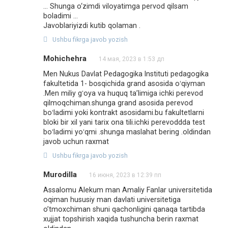
… Shunga o‘zimdi viloyatimga pervod qilsam
boladimi …
Javoblariyizdi kutib qolaman .
Ushbu fikrga javob yozish
Mohichehra
14 мая, 2023 в 1:53 дп
Men Nukus Davlat Pedagogika lnstituti pedagogika
fakultetida 1- bosqichida grand asosida oʻqiyman
.Men miliy gʻoya va huquq taʼlimiga ichki perevod
qilmoqchiman.shunga grand asosida perevod
boʻladimi yoki kontrakt asosidami.bu fakultetlarni
bloki bir xil yani tarix ona tili.ichki perevoddda test
boʻladimi yoʻqmi .shunga maslahat bering .oldindan
javob uchun raxmat
Ushbu fikrga javob yozish
Murodilla
16 июня, 2023 в 12:39 пп
Assalomu Alekum man Amaliy Fanlar universitetida
oqiman hususiy man davlati universitetiga
o’tmoxchiman shuni qachonligini qanaqa tartibda
xujjat topshirish xaqida tushuncha berin raxmat