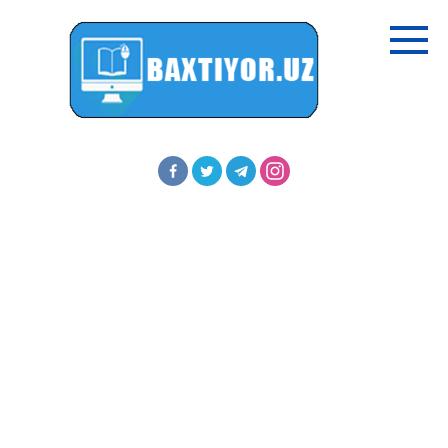
Перейти
к
контенту