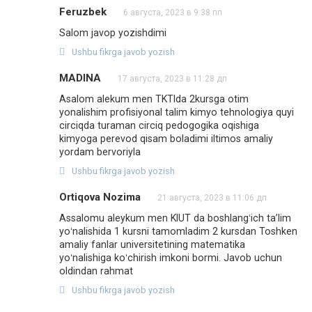
Feruzbek
6 августа, 2023 в 9:38 пп
Salom javop yozishdimi
Ushbu fikrga javob yozish
MADINA
17 августа, 2023 в 11:28 дп
Asalom alekum men TKTIda 2kursga otim
yonalishim profisiyonal talim kimyo tehnologiya quyi
circiqda turaman circiq pedogogika oqishiga
kimyoga perevod qisam boladimi iltimos amaliy
yordam bervoriyla
Ushbu fikrga javob yozish
Ortiqova Nozima
21 августа, 2023 в 11:06 дп
Assalomu aleykum men KIUT da boshlangʻich taʼlim
yoʻnalishida 1 kursni tamomladim 2 kursdan Toshken
amaliy fanlar universitetining matematika
yoʻnalishiga koʻchirish imkoni bormi. Javob uchun
oldindan rahmat
Ushbu fikrga javob yozish