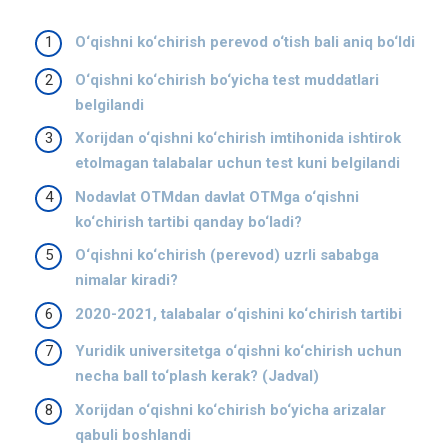
O‘qishni ko‘chirish perevod o‘tish bali aniq bo‘ldi
O‘qishni ko‘chirish bo‘yicha test muddatlari
belgilandi
Xorijdan o‘qishni ko‘chirish imtihonida ishtirok
etolmagan talabalar uchun test kuni belgilandi
Nodavlat OTMdan davlat OTMga o‘qishni
ko‘chirish tartibi qanday bo‘ladi?
O‘qishni ko‘chirish (perevod) uzrli sababga
nimalar kiradi?
2020-2021, talabalar o‘qishini ko‘chirish tartibi
Yuridik universitetga o‘qishni ko‘chirish uchun
necha ball to‘plash kerak? (Jadval)
Xorijdan o‘qishni ko‘chirish bo‘yicha arizalar
qabuli boshlandi