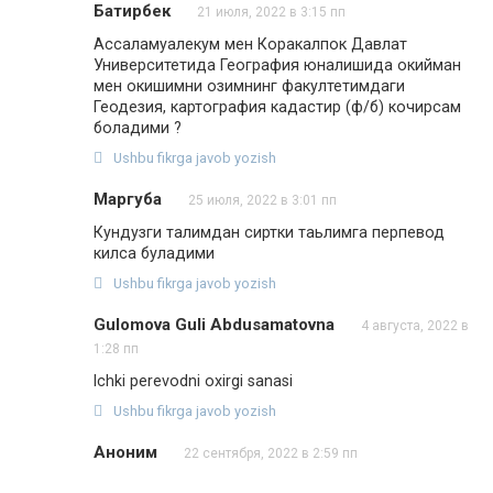
Батирбек
21 июля, 2022 в 3:15 пп
Ассаламуалекум мен Коракалпок Давлат
Университетида География юналишида окийман
мен окишимни озимнинг факултетимдаги
Геодезия, картография кадастир (ф/б) кочирсам
боладими ?
Ushbu fikrga javob yozish
Маргуба
25 июля, 2022 в 3:01 пп
Кундузги талимдан сиртки таьлимга перпевод
килса буладими
Ushbu fikrga javob yozish
Gulomova Guli Abdusamatovna
4 августа, 2022 в
1:28 пп
Ichki perevodni oxirgi sanasi
Ushbu fikrga javob yozish
Аноним
22 сентября, 2022 в 2:59 пп