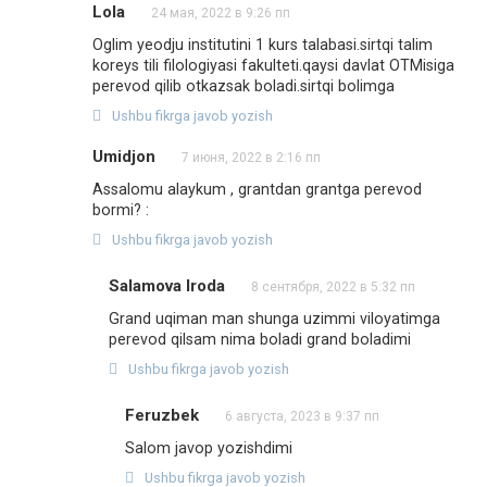
Lola
24 мая, 2022 в 9:26 пп
Oglim yeodju institutini 1 kurs talabasi.sirtqi talim
koreys tili filologiyasi fakulteti.qaysi davlat OTMisiga
perevod qilib otkazsak boladi.sirtqi bolimga
Ushbu fikrga javob yozish
Umidjon
7 июня, 2022 в 2:16 пп
Assalomu alaykum , grantdan grantga perevod
bormi? :
Ushbu fikrga javob yozish
Salamova Iroda
8 сентября, 2022 в 5:32 пп
Grand uqiman man shunga uzimmi viloyatimga
perevod qilsam nima boladi grand boladimi
Ushbu fikrga javob yozish
Feruzbek
6 августа, 2023 в 9:37 пп
Salom javop yozishdimi
Ushbu fikrga javob yozish