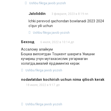
Ushbu fikrga javob yozish
Jaloliddin
3 февраля, 2023 в 8:19 пп
Ichki perevod qachondan bowlanadi 2023 2024
o‘quv yili uchun
Ushbu fikrga javob yozish
Бехзод
6 июля, 2022 в 10:14 дп
Ассалому алайкум
Бошка вилоятдан Тошкент шахрига Укишни
кучириш учун мутахасислик узгармаган
холатда,амалий ёрдамингиз керак
Ushbu fikrga javob yozish
nodavlatdan kochirish uchun nima qiliosh kerak
18 июля, 2022 в 9:17 дп
Ushbu fikrga javob yozish