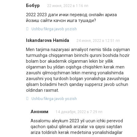
Бобур
22 июня, 2022 в 1:16 пп
2022 2023 даги ички перевод онлайн ариза
йозиш сайти качон ишга тушади?
Ushbu fikrga javob yozish
Iskandarova Hamida
24 июня, 2022 в 12:51 пп
Men tarjima nazaryasi amaliyot nemis tilida oqiyman
turmushga chiqqanman birinchi qursni boshida hozir
bolam bor akademik olganman lekin bir yillik
olganman bu yildan oqishga chiqishkm kerak men
zavushi qilmoqchiman lekin mening yonalishimda
zavushni yoq turdosh bolgan yonalishga zavushniga
qilsam boladimi hech qanday suppersz javob uchun
oldindan raxmat.
Ushbu fikrga javob yozish
Аноним
14 декабря, 2022 в 7:29 пп
Assalomu aleykum 2023 yil ucun ichki perevod
qachon qabul qilinadi arizalar va qaysi saytdan
ariza toldirish kerak medetsina yonalishidagilar