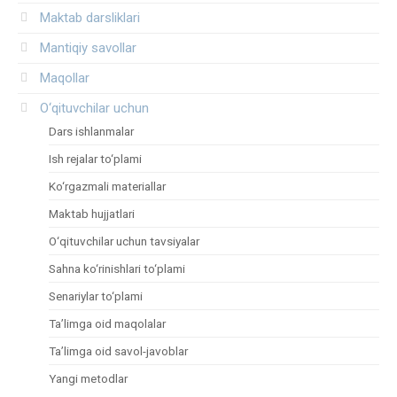
Maktab darsliklari
Mantiqiy savollar
Maqollar
O‘qituvchilar uchun
Dars ishlanmalar
Ish rejalar to‘plami
Ko‘rgazmali materiallar
Maktab hujjatlari
O‘qituvchilar uchun tavsiyalar
Sahna ko‘rinishlari to‘plami
Senariylar to‘plami
Ta’limga oid maqolalar
Ta’limga oid savol-javoblar
Yangi metodlar