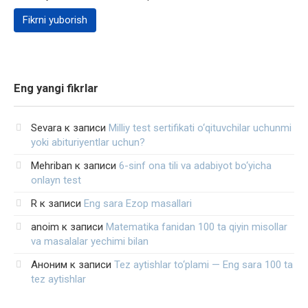
Eng yangi fikrlar
Sevara
к записи
Milliy test sertifikati o‘qituvchilar uchunmi
yoki abituriyentlar uchun?
Mehriban
к записи
6-sinf ona tili va adabiyot bo‘yicha
onlayn test
R
к записи
Eng sara Ezop masallari
anoim
к записи
Matematika fanidan 100 ta qiyin misollar
va masalalar yechimi bilan
Аноним
к записи
Tez aytishlar to‘plami — Eng sara 100 ta
tez aytishlar