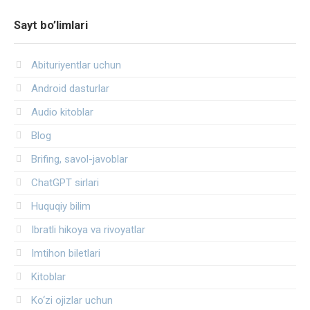
Sayt bo’limlari
Abituriyentlar uchun
Android dasturlar
Audio kitoblar
Blog
Brifing, savol-javoblar
ChatGPT sirlari
Huquqiy bilim
Ibratli hikoya va rivoyatlar
Imtihon biletlari
Kitoblar
Ko‘zi ojizlar uchun