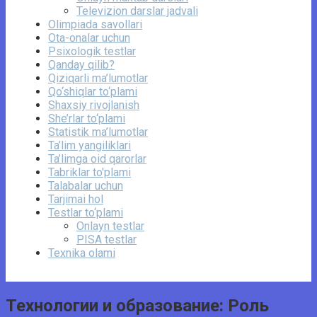
Televizion darslar jadvali
Olimpiada savollari
Ota-onalar uchun
Psixologik testlar
Qanday qilib?
Qiziqarli ma’lumotlar
Qo‘shiqlar to‘plami
Shaxsiy rivojlanish
She’rlar to‘plami
Statistik ma’lumotlar
Ta’lim yangiliklari
Ta’limga oid qarorlar
Tabriklar to'plami
Talabalar uchun
Tarjimai hol
Testlar to‘plami
Onlayn testlar
PISA testlar
Texnika olami
Технологии и образование: Роль