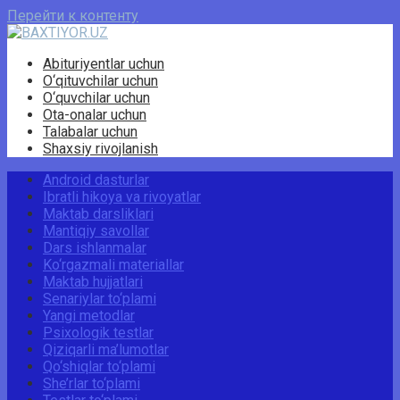
Перейти к контенту
Abituriyentlar uchun
O‘qituvchilar uchun
O‘quvchilar uchun
Ota-onalar uchun
Talabalar uchun
Shaxsiy rivojlanish
Android dasturlar
Ibratli hikoya va rivoyatlar
Maktab darsliklari
Mantiqiy savollar
Dars ishlanmalar
Ko‘rgazmali materiallar
Maktab hujjatlari
Senariylar to‘plami
Yangi metodlar
Psixologik testlar
Qiziqarli ma’lumotlar
Qo‘shiqlar to‘plami
She’rlar to‘plami