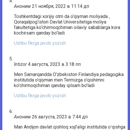
Аноним
21 ноября, 2022 в 11:14 дп
Toshkentdagi xorijiy otm da o‘qiyman moliyada ,
Qoraqalpog‘iston Davlat Universitetiga moliya
fakultetiga ko‘chirmoqchiman oilaviy sabablarga kora
kochirsam qanday bo‘ladi
Ushbu fikrga javob yozish
Intizor
4 августа, 2023 в 3:18 пп
Men Samarqandda O’zbekiston Finlandiya pedagogika
institutida o’qiyman men Termizga o’qishimni
ko’chirmoqchiman qanday qilsam bo’ladi
Ushbu fikrga javob yozish
Аноним
26 августа, 2023 в 7:44 дп
Man Andijon davlat qishloq xojlʼaligi institutida oʻqishga