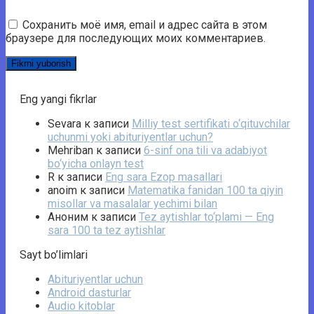
Сохранить моё имя, email и адрес сайта в этом
браузере для последующих моих комментариев.
Eng yangi fikrlar
Sevara
к записи
Milliy test sertifikati o‘qituvchilar
uchunmi yoki abituriyentlar uchun?
Mehriban
к записи
6-sinf ona tili va adabiyot
bo‘yicha onlayn test
R
к записи
Eng sara Ezop masallari
anoim
к записи
Matematika fanidan 100 ta qiyin
misollar va masalalar yechimi bilan
Аноним
к записи
Tez aytishlar to‘plami — Eng
sara 100 ta tez aytishlar
Sayt bo’limlari
Abituriyentlar uchun
Android dasturlar
Audio kitoblar