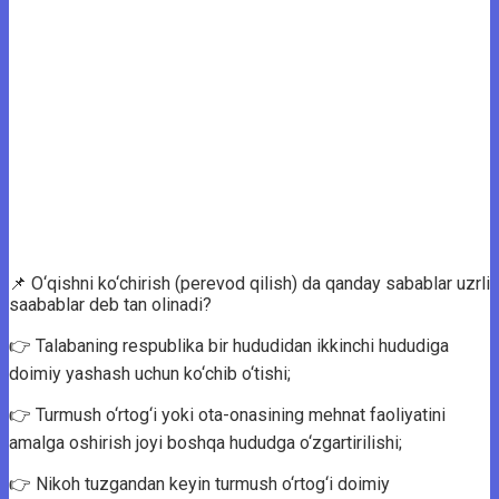
📌 O‘qishni ko‘chirish (perevod qilish) da qanday sabablar uzrli
saabablar deb tan olinadi?
👉 Talabaning respublika bir hududidan ikkinchi hududiga
doimiy yashash uchun ko‘chib o‘tishi;
👉 Turmush o‘rtog‘i yoki ota-onasining mehnat faoliyatini
amalga oshirish joyi boshqa hududga o‘zgartirilishi;
👉 Nikoh tuzgandan keyin turmush o‘rtog‘i doimiy