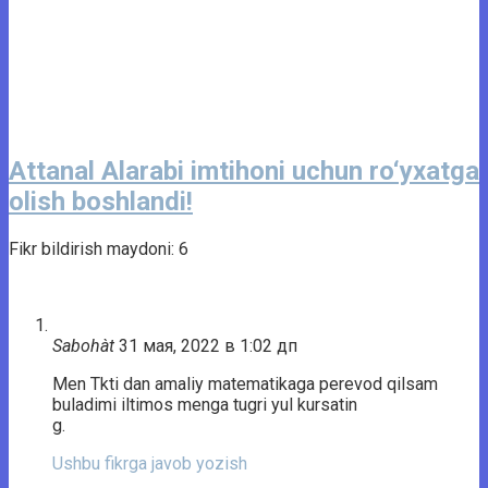
Attanal Alarabi imtihoni uchun ro‘yxatga
olish boshlandi!
Fikr bildirish maydoni: 6
Sabohàt
31 мая, 2022 в 1:02 дп
Men Tkti dan amaliy matematikaga perevod qilsam
buladimi iltimos menga tugri yul kursatin
g.
Ushbu fikrga javob yozish