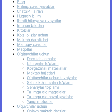
Blog
Brifing, savol-javoblar
ChatGPT sirlari
Huquqiy bilim
Ibratli hikoya va rivoyatlar
Imtihon biletlari
Kitoblar
Ko‘zi ojizlar uchun
Maktab darsliklari
Mantiqiy savollar
Maqollar
O‘qituvchilar uchun
Dars ishlanmalar
Ish rejalar to‘plami
Ko‘rgazmali materiallar
Maktab hujjatlari
O‘qituvchilar uchun tavsiyalar
Sahna ko‘rinishlari to‘plami
Senariylar to‘plami
Ta’limga oid maqolalar
Ta’limga oid savol-javoblar
Yangi metodlar
O‘quvchilar uchun
Onlayn maktab darslari