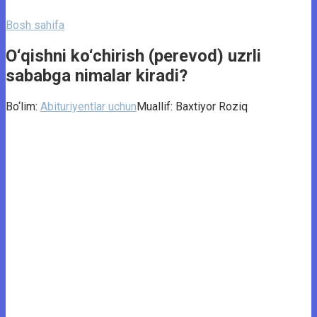
Bosh sahifa
O‘qishni ko‘chirish (perevod) uzrli
sababga nimalar kiradi?
Bo‘lim:
Abituriyentlar uchun
Muallif:
Baxtiyor Roziq