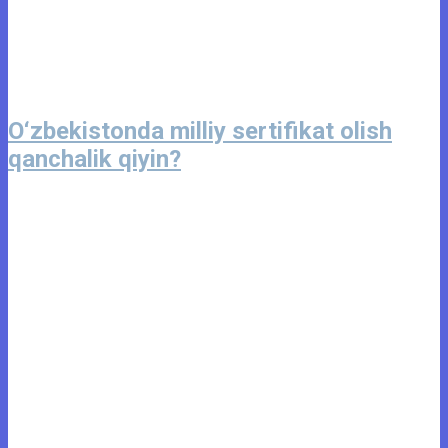
O‘zbekistonda milliy sertifikat olish
qanchalik qiyin?