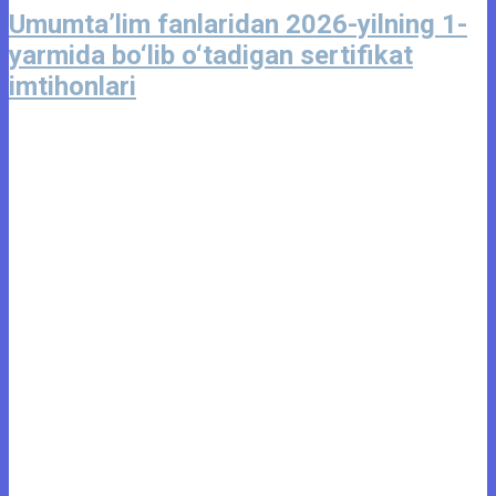
Umumta’lim fanlaridan 2026-yilning 1-
yarmida bo‘lib o‘tadigan sertifikat
imtihonlari