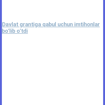
Davlat grantiga qabul uchun imtihonlar
bo‘lib o‘tdi