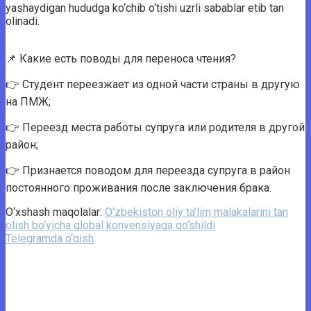
yashaydigan hududga ko‘chib o‘tishi uzrli sabablar etib tan
olinadi.
📌 Какие есть поводы для переноса чтения?
👉 Студент переезжает из одной части страны в другую
на ПМЖ;
👉 Переезд места работы супруга или родителя в другой
район;
👉 Признается поводом для переезда супруга в район
постоянного проживания после заключения брака.
O‘xshash maqolalar:
O‘zbekiston oliy ta’lim malakalarini tan
olish bo‘yicha global konvensiyaga qo‘shildi
Telegramda o‘qish