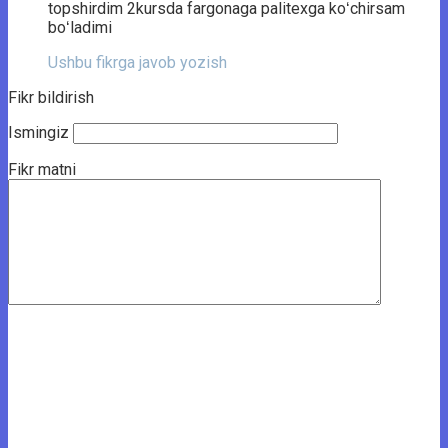
topshirdim 2kursda fargonaga palitexga koʻchirsam
boʻladimi
Ushbu fikrga javob yozish
Fikr bildirish
Ismingiz
Fikr matni