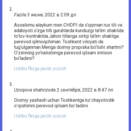
Fazila
3 июня, 2022 в 2:09 дп
Assalomu alaykum men CHDPI da o‘qiyman rus tili va
adabiyoti o‘zga tilli guruhlarda kunduzgi ta’lim shaklida
to‘lov-kontraktda.Jahon tillariga sirtqi ta’lim shakliga
perevod qilmoqchiman. Toshkent viloyati da
tug‘ulganman.Menga doimiy propiska bo‘lishi shartmi?
O‘zimning yo‘nalishimga perevod qilsam imtixon
bo‘ladimi?
Ushbu fikrga javob yozish
Uzoqova shahrizoda
2 сентября, 2022 в 8:47 пп
Doimiy yashash uchun Toshkentga koʻchayotivdik
oʻqishimni perevod qilsam boʻladimi
Ushbu fikrga javob yozish