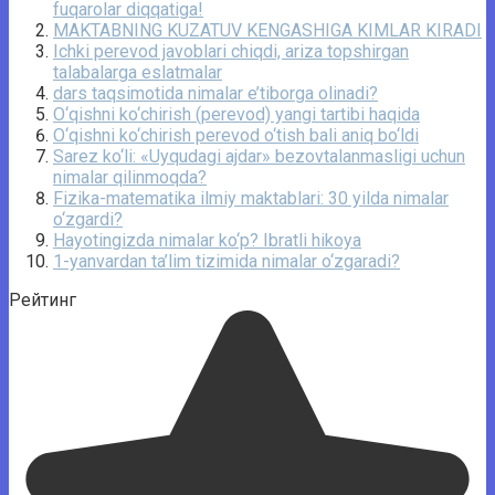
fuqarolar diqqatiga!
MAKTABNING KUZATUV KENGASHIGA KIMLAR KIRADI
Ichki perevod javoblari chiqdi, ariza topshirgan
talabalarga eslatmalar
dars taqsimotida nimalar e’tiborga olinadi?
O‘qishni ko‘chirish (perevod) yangi tartibi haqida
O‘qishni ko‘chirish perevod o‘tish bali aniq bo‘ldi
Sarez ko‘li: «Uyqudagi ajdar» bezovtalanmasligi uchun
nimalar qilinmoqda?
Fizika-matematika ilmiy maktablari: 30 yilda nimalar
o‘zgardi?
Hayotingizda nimalar ko‘p? Ibratli hikoya
1-yanvardan ta’lim tizimida nimalar o‘zgaradi?
Рейтинг