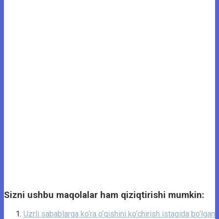
Sizni ushbu maqolalar ham qiziqtirishi mumkin:
Uzrli sabablarga ko‘ra o‘qishini ko‘chirish istagida bo‘lgan