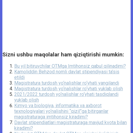
Sizni ushbu maqolalar ham qiziqtirishi mumkin:
Bu yil bitiruvchilar OTMga Imtihonsiz qabul qilinadimi?
Kamoliddin Behzod nomli davlat stipendiyasi ta’sis
etildi
Magistratura turdosh yo‘nalishlar ro‘yhati yangilandi
Magistratura turdosh yo‘nalishlar ro‘yhati yuklab olish
2021/2022 turdosh yo‘nalishlar ro‘yhati tasdiqlandi
yuklab olish
Kimyo va biologiya, informatika va axborot
texnologiyalari yo‘nalishini “qizil”ga bitirganlar
magistraturaga imtihonsiz kiradimi?
Davlat stipendiatlari magistraturaga mavjud kvota bilan
kiradimi?