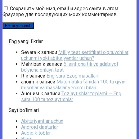
Сохранить моё имя, email и адрес сайта в этом
браузере для последующих моих комментариев.
Eng yangi fikrlar
Sevara
к записи
Milliy test sertifikati o‘qituvchilar
uchunmi yoki abituriyentlar uchun?
Mehriban
к записи
6-sinf ona tili va adabiyot
bo‘yicha onlayn test
R
к записи
Eng sara Ezop masallari
anoim
к записи
Matematika fanidan 100 ta qiyin
misollar va masalalar yechimi bilan
Аноним
к записи
Tez aytishlar to‘plami — Eng
sara 100 ta tez aytishlar
Sayt bo’limlari
Abituriyentlar uchun
Android dasturlar
Audio kitoblar
Blog