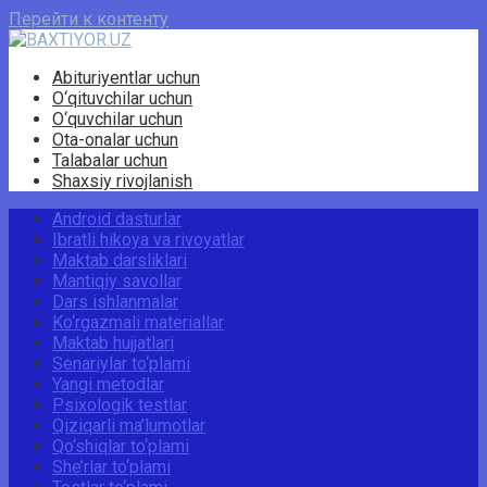
Перейти к контенту
Abituriyentlar uchun
O‘qituvchilar uchun
O‘quvchilar uchun
Ota-onalar uchun
Talabalar uchun
Shaxsiy rivojlanish
Android dasturlar
Ibratli hikoya va rivoyatlar
Maktab darsliklari
Mantiqiy savollar
Dars ishlanmalar
Ko‘rgazmali materiallar
Maktab hujjatlari
Senariylar to‘plami
Yangi metodlar
Psixologik testlar
Qiziqarli ma’lumotlar
Qo‘shiqlar to‘plami
She’rlar to‘plami