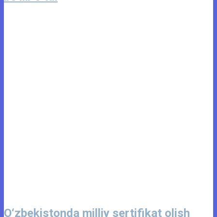
O‘zbekistonda milliy sertifikat olish