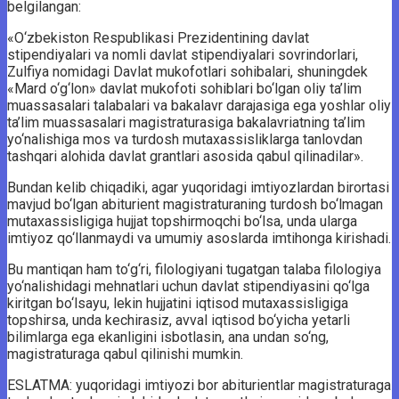
belgilangan:
«O‘zbekiston Respublikasi Prezidentining davlat
stipendiyalari va nomli davlat stipendiyalari sovrindorlari,
Zulfiya nomidagi Davlat mukofotlari sohibalari, shuningdek
«Mard o‘g‘lon» davlat mukofoti sohiblari bo‘lgan oliy ta’lim
muassasalari talabalari va bakalavr darajasiga ega yoshlar oliy
ta’lim muassasalari magistraturasiga bakalavriatning ta’lim
yo‘nalishiga mos va turdosh mutaxassisliklarga tanlovdan
tashqari alohida davlat grantlari asosida qabul qilinadilar».
Bundan kelib chiqadiki, agar yuqoridagi imtiyozlardan birortasi
mavjud bo‘lgan abiturient magistraturaning turdosh bo‘lmagan
mutaxassisligiga hujjat topshirmoqchi bo‘lsa, unda ularga
imtiyoz qo‘llanmaydi va umumiy asoslarda imtihonga kirishadi.
Bu mantiqan ham to‘g‘ri, filologiyani tugatgan talaba filologiya
yo‘nalishidagi mehnatlari uchun davlat stipendiyasini qo‘lga
kiritgan bo‘lsayu, lekin hujjatini iqtisod mutaxassisligiga
topshirsa, unda kechirasiz, avval iqtisod bo‘yicha yetarli
bilimlarga ega ekanligini isbotlasin, ana undan so‘ng,
magistraturaga qabul qilinishi mumkin.
ESLATMA: yuqoridagi imtiyozi bor abiturientlar magistraturaga