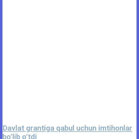
Davlat grantiga qabul uchun imtihonlar
bo‘lib o‘tdi