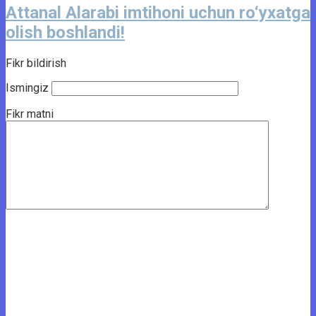
Attanal Alarabi imtihoni uchun ro‘yxatga
olish boshlandi!
Fikr bildirish
Ismingiz
Fikr matni