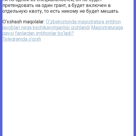
претендовать на один грант, а будет включен в
отдельную квоту, то есть никому не будет мешать.
O‘xshash maqolalar:
O‘zbekistonda magistratura imtihon
javoblari nega kechikayotganligi izohlandi
Magistraturaga
qaysi fanlardan imtihonlar bo‘ladi?
Telegramda o‘qish