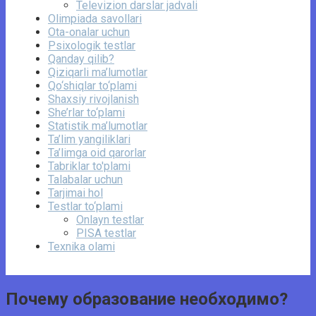
Televizion darslar jadvali
Olimpiada savollari
Ota-onalar uchun
Psixologik testlar
Qanday qilib?
Qiziqarli ma’lumotlar
Qo‘shiqlar to‘plami
Shaxsiy rivojlanish
She’rlar to‘plami
Statistik ma’lumotlar
Ta’lim yangiliklari
Ta’limga oid qarorlar
Tabriklar to'plami
Talabalar uchun
Tarjimai hol
Testlar to‘plami
Onlayn testlar
PISA testlar
Texnika olami
Почему образование необходимо?