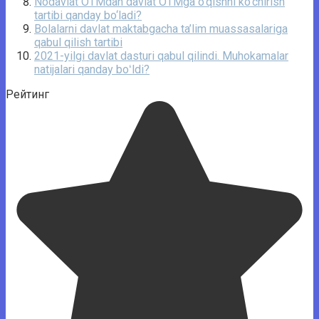
Nodavlat OTMdan davlat OTMga o‘qishni ko‘chirish
tartibi qanday bo‘ladi?
Bolalarni davlat maktabgacha ta’lim muassasalariga
qabul qilish tartibi
2021-yilgi davlat dasturi qabul qilindi. Muhokamalar
natijalari qanday boʻldi?
Рейтинг