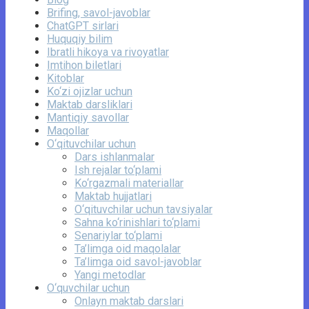
Brifing, savol-javoblar
ChatGPT sirlari
Huquqiy bilim
Ibratli hikoya va rivoyatlar
Imtihon biletlari
Kitoblar
Ko‘zi ojizlar uchun
Maktab darsliklari
Mantiqiy savollar
Maqollar
O‘qituvchilar uchun
Dars ishlanmalar
Ish rejalar to‘plami
Ko‘rgazmali materiallar
Maktab hujjatlari
O‘qituvchilar uchun tavsiyalar
Sahna ko‘rinishlari to‘plami
Senariylar to‘plami
Ta’limga oid maqolalar
Ta’limga oid savol-javoblar
Yangi metodlar
O‘quvchilar uchun
Onlayn maktab darslari