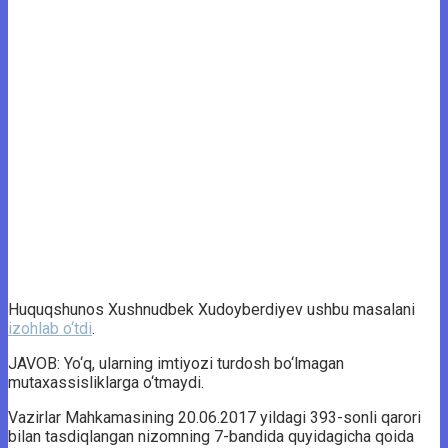
Huquqshunos Xushnudbek Xudoyberdiyev ushbu masalani
izohlab o‘tdi
.
JAVOB: Yo‘q, ularning imtiyozi turdosh bo‘lmagan
mutaxassisliklarga o‘tmaydi.
Vazirlar Mahkamasining 20.06.2017 yildagi 393-sonli qarori
bilan tasdiqlangan nizomning 7-bandida quyidagicha qoida