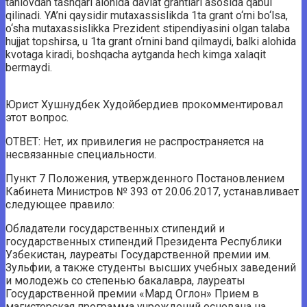
tanlovdan tashqari alohida davlat grantlari asosida qabul
qilinadi. YA’ni qaysidir mutaxassislikda 1ta grant o‘rni bo‘lsa,
o‘sha mutaxassislikka Prezident stipendiyasini olgan talaba
hujjat topshirsa, u 1ta grant o‘rnini band qilmaydi, balki alohida
kvotaga kiradi, boshqacha aytganda hech kimga xalaqit
bermaydi.
Юрист Хушнудбек Худойбердиев прокомментировал
этот вопрос.
ОТВЕТ: Нет, их привилегия не распространяется на
несвязанные специальности.
Пункт 7 Положения, утвержденного Постановлением
Кабинета Министров № 393 от 20.06.2017, устанавливает
следующее правило:
Обладатели государственных стипендий и
государственных стипендий Президента Республики
Узбекистан, лауреаты Государственной премии им.
Зульфии, а также студенты высших учебных заведений
и молодежь со степенью бакалавра, лауреаты
Государственной премии «Мард Оглон» Прием в
магистерская программа учреждений основана на