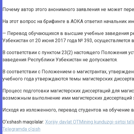
Почему автор этого анонимного заявления не может пере
На этот вопрос на брифинге в АОКА ответил начальник 
— Перевод обучающихся в высшие учебные заведения ре
Узбекистан от 20 июня 2017 года № 393, осуществляется 
В соответствии с пунктом 23(2) настоящего Положения 
заведения Республики Узбекистан не допускается.
В соответствии с Положением о магистрантах, утвержден
учебного года утверждаются темы магистерских диссерт
Процесс подготовки магистерских диссертаций для магист
возможным выполнение ими магистерских диссертаций з
Исходя из изложенного, перевод студентов на обучение 
O‘xshash maqolalar:
Xorijiy davlat OTMining kunduzgi-sirtqi ta
Telegramda o‘qish