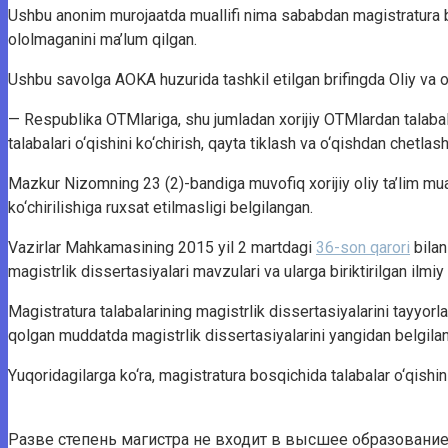
Ushbu anonim murojaatda muallifi nima sababdan magistratura bos
ololmaganini ma’lum qilgan.
Ushbu savolga AOKA huzurida tashkil etilgan brifingda Oliy va o
— Respublika OTMlariga, shu jumladan xorijiy OTMlardan talabal
talabalari o‘qishini ko‘chirish, qayta tiklash va o‘qishdan chetlas
Mazkur Nizomning 23 (2)-bandiga muvofiq xorijiy oliy ta’lim mua
ko‘chirilishiga ruxsat etilmasligi belgilangan.
Vazirlar Mahkamasining 2015 yil 2 martdagi
36-son qarori
bilan
magistrlik dissertasiyalari mavzulari va ularga biriktirilgan ilmiy
Magistratura talabalarining magistrlik dissertasiyalarini tayyorla
qolgan muddatda magistrlik dissertasiyalarini yangidan belgila
Yuqoridagilarga ko‘ra, magistratura bosqichida talabalar o‘qish
Разве степень магистра не входит в высшее образовани