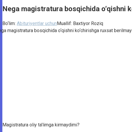
Nega magistratura bosqichida o‘qishni k
Bo‘lim:
Abituriyentlar uchun
Muallif:
Baxtiyor Roziq
Magistratura oliy ta’limga kirmaydimi?