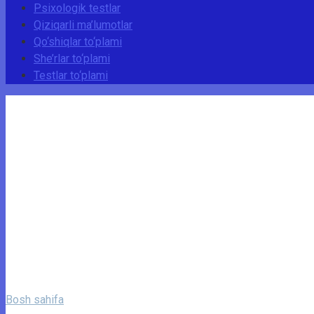
Psixologik testlar
Qiziqarli ma’lumotlar
Qo‘shiqlar to‘plami
She’rlar to‘plami
Testlar to‘plami
Bosh sahifa