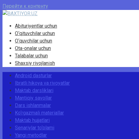
Перейти к контенту
Abituriyentlar uchun
O‘qituvchilar uchun
O‘quvchilar uchun
Ota-onalar uchun
Talabalar uchun
Shaxsiy rivojlanish
Android dasturlar
Ibratli hikoya va rivoyatlar
Maktab darsliklari
Mantiqiy savollar
Dars ishlanmalar
Ko‘rgazmali materiallar
Maktab hujjatlari
Senariylar to‘plami
Yangi metodlar