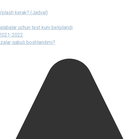
to‘plash kerak? (Jadval)
talabalar uchun test kuni belgilandi
i 2021-2022
rizalar qabuli boshlandimi?