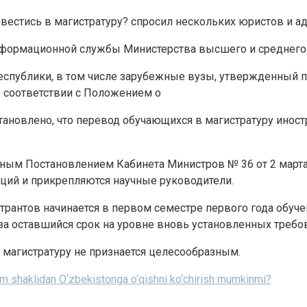
вестись в магистратуру? спросил нескольких юристов и ад
информационной службы Министерства высшего и среднего
спублики, в том числе зарубежные вузы, утвержденный 
в соответствии с Положением о
установлено, что перевод обучающихся в магистратуру ин
ным Постановлением Кабинета Министров № 36 от 2 марта 
аций и прикрепляются научные руководители.
рантов начинается в первом семестре первого года обуче
а оставшийся срок на уровне вновь установленных требо
в магистратуру не признается целесообразным.
’lim shaklidan O‘zbekistonga o‘qishni ko‘chirish mumkinmi?