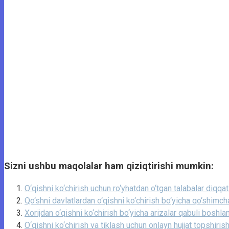
Sizni ushbu maqolalar ham qiziqtirishi mumkin:
O‘qishni ko‘chirish uchun ro‘yhatdan o‘tgan talabalar diqqat
Qo‘shni davlatlardan o‘qishni ko‘chirish bo‘yicha qo‘shimch
Xorijdan o‘qishni ko‘chirish bo‘yicha arizalar qabuli boshla
O‘qishni ko‘chirish va tiklash uchun onlayn hujjat topshiris