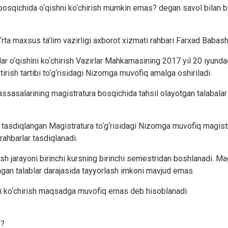
qichida o‘qishni ko‘chirish mumkin emas? degan savol bilan bir n
‘rta maxsus ta’lim vazirligi axborot xizmati rahbari Farxad Baba
ar o‘qishini ko‘chirish Vazirlar Mahkamasining 2017 yil 20 iyund
htirish tartibi to‘g‘risidagi Nizomga muvofiq amalga oshiriladi.
ssasalarining magistratura bosqichida tahsil olayotgan talabalar
 tasdiqlangan Magistratura to‘g‘risidagi Nizomga muvofiq magistratu
 rahbarlar tasdiqlanadi.
sh jarayoni birinchi kursning birinchi semestridan boshlanadi. Magis
ngan talablar darajasida tayyorlash imkoni mavjud emas.
ini ko‘chirish maqsadga muvofiq emas deb hisoblanadi.
е?