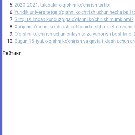
2020-2021, talabalar o‘qishini ko‘chirish tartibi
Yuridik universitetga o‘qishni ko‘chirish uchun necha ball 
Sirtqi ta’limdan kunduzgiga o‘qishni ko‘chirish mumkinmi?
Xorijdan o‘qishni ko‘chirish imtihonida ishtirok etolmagan 
O‘qishni ko‘chirish uchun onlayn ariza yuborish boshland
Bugun 15-iyul, o‘qishni ko‘chirish va qayta tiklash uchun a
Рейтинг