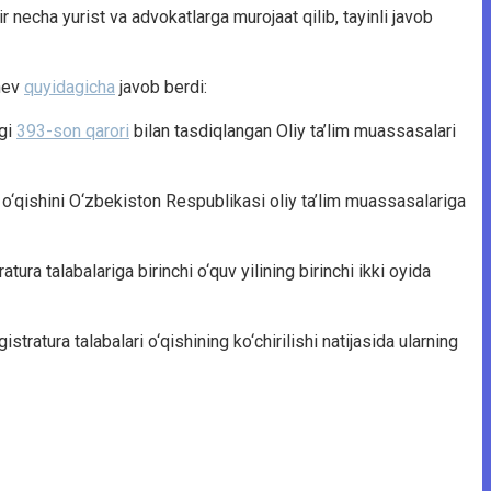
echa yurist va advokatlarga murojaat qilib, tayinli javob
shev
quyidagicha
javob berdi:
agi
393-son qarori
bilan tasdiqlangan Oliy ta’lim muassasalari
 o‘qishini O‘zbekiston Respublikasi oliy ta’lim muassasalariga
ra talabalariga birinchi o‘quv yilining birinchi ikki oyida
tratura talabalari o‘qishining ko‘chirilishi natijasida ularning