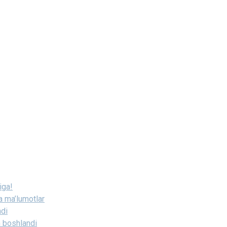
iga!
a ma’lumotlar
ndi
h boshlandi