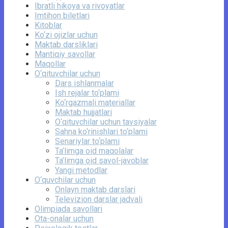
Ibratli hikoya va rivoyatlar
Imtihon biletlari
Kitoblar
Ko‘zi ojizlar uchun
Maktab darsliklari
Mantiqiy savollar
Maqollar
O‘qituvchilar uchun
Dars ishlanmalar
Ish rejalar to‘plami
Ko‘rgazmali materiallar
Maktab hujjatlari
O‘qituvchilar uchun tavsiyalar
Sahna ko‘rinishlari to‘plami
Senariylar to‘plami
Ta’limga oid maqolalar
Ta’limga oid savol-javoblar
Yangi metodlar
O‘quvchilar uchun
Onlayn maktab darslari
Televizion darslar jadvali
Olimpiada savollari
Ota-onalar uchun