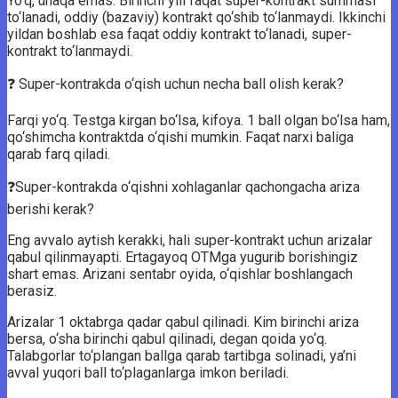
Yo‘q, unaqa emas. Birinchi yili faqat super-kontrakt summasi
to‘lanadi, oddiy (bazaviy) kontrakt qo‘shib to‘lanmaydi. Ikkinchi
yildan boshlab esa faqat oddiy kontrakt to‘lanadi, super-
kontrakt to‘lanmaydi.
❓ Super-kontrakda o‘qish uchun necha ball olish kerak?
Farqi yo‘q. Testga kirgan bo‘lsa, kifoya. 1 ball olgan bo‘lsa ham,
qo‘shimcha kontraktda o‘qishi mumkin. Faqat narxi baliga
qarab farq qiladi.
❓Super-kontrakda o‘qishni xohlaganlar qachongacha ariza
berishi kerak?
Eng avvalo aytish kerakki, hali super-kontrakt uchun arizalar
qabul qilinmayapti. Ertagayoq OTMga yugurib borishingiz
shart emas. Arizani sentabr oyida, o‘qishlar boshlangach
berasiz.
Arizalar 1 oktabrga qadar qabul qilinadi. Kim birinchi ariza
bersa, o‘sha birinchi qabul qilinadi, degan qoida yo‘q.
Talabgorlar to‘plangan ballga qarab tartibga solinadi, ya’ni
avval yuqori ball to‘plaganlarga imkon beriladi.