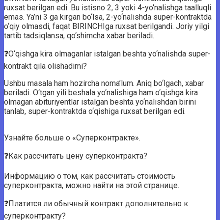
ruxsat berilgan edi. Bu istisno 2, 3 yoki 4-yo‘nalishga taalluqli
emas. Ya’ni 3 ga kirgan bo‘lsa, 2-yo‘nalishda super-kontraktda
o‘qiy olmasdi, faqat BIRINCHIga ruxsat berilgandi. Joriy yilgi
tartib tadsiqlansa, qo‘shimcha xabar beriladi.
❓O‘qishga kira olmaganlar istalgan beshta yo‘nalishda super-
kontrakt qila olishadimi?
Ushbu masala ham hozircha noma’lum. Aniq bo‘lgach, xabar
beriladi. O‘tgan yili beshala yo‘nalishiga ham o‘qishga kira
olmagan abituriyentlar istalgan beshta yo‘nalishdan birini
tanlab, super-kontraktda o‘qishiga ruxsat berilgan edi.
Узнайте больше о «Суперконтракте».
❓Как рассчитать цену суперконтракта?
Информацию о том, как рассчитать стоимость
суперконтракта, можно найти на этой странице.
❓Платится ли обычный контракт дополнительно к
суперконтракту?