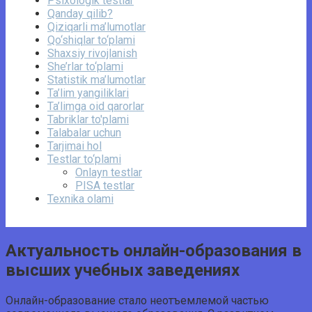
Psixologik testlar
Qanday qilib?
Qiziqarli ma’lumotlar
Qo‘shiqlar to‘plami
Shaxsiy rivojlanish
She’rlar to‘plami
Statistik ma’lumotlar
Ta’lim yangiliklari
Ta’limga oid qarorlar
Tabriklar to'plami
Talabalar uchun
Tarjimai hol
Testlar to‘plami
Onlayn testlar
PISA testlar
Texnika olami
Актуальность онлайн-образования в
высших учебных заведениях
Онлайн-образование стало неотъемлемой частью