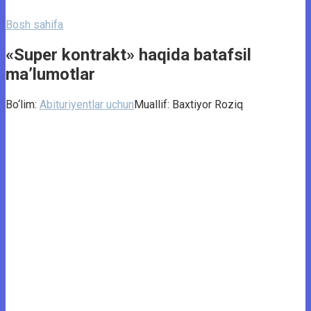
Bosh sahifa
«Super kontrakt» haqida batafsil
ma’lumotlar
Bo‘lim:
Abituriyentlar uchun
Muallif:
Baxtiyor Roziq