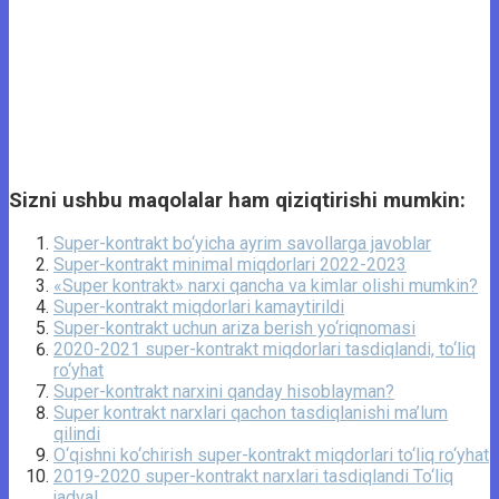
Sizni ushbu maqolalar ham qiziqtirishi mumkin:
Super-kontrakt bo‘yicha ayrim savollarga javoblar
Super-kontrakt minimal miqdorlari 2022-2023
«Super kontrakt» narxi qancha va kimlar olishi mumkin?
Super-kontrakt miqdorlari kamaytirildi
Super-kontrakt uchun ariza berish yo‘riqnomasi
2020-2021 super-kontrakt miqdorlari tasdiqlandi, to‘liq
ro‘yhat
Super-kontrakt narxini qanday hisoblayman?
Super kontrakt narxlari qachon tasdiqlanishi ma’lum
qilindi
O‘qishni ko‘chirish super-kontrakt miqdorlari to‘liq ro‘yhat
2019-2020 super-kontrakt narxlari tasdiqlandi To‘liq
jadval.