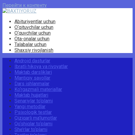
Перейти к контенту
Abituriyentlar uchun
O‘qituvchilar uchun
O‘quvchilar uchun
Ota-onalar uchun
Talabalar uchun
Shaxsiy rivojlanish
Android dasturlar
Ibratli hikoya va rivoyatlar
Maktab darsliklari
Mantiqiy savollar
Dars ishlanmalar
Ko‘rgazmali materiallar
Maktab hujjatlari
Senariylar to‘plami
Yangi metodlar
Psixologik testlar
Qiziqarli ma’lumotlar
Qo‘shiqlar to‘plami
She’rlar to‘plami