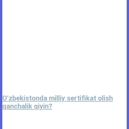
O‘zbekistonda milliy sertifikat olish
qanchalik qiyin?