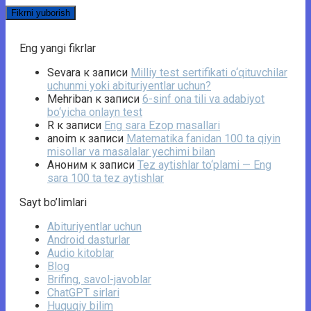
Eng yangi fikrlar
Sevara
к записи
Milliy test sertifikati o‘qituvchilar
uchunmi yoki abituriyentlar uchun?
Mehriban
к записи
6-sinf ona tili va adabiyot
bo‘yicha onlayn test
R
к записи
Eng sara Ezop masallari
anoim
к записи
Matematika fanidan 100 ta qiyin
misollar va masalalar yechimi bilan
Аноним
к записи
Tez aytishlar to‘plami — Eng
sara 100 ta tez aytishlar
Sayt bo’limlari
Abituriyentlar uchun
Android dasturlar
Audio kitoblar
Blog
Brifing, savol-javoblar
ChatGPT sirlari
Huquqiy bilim