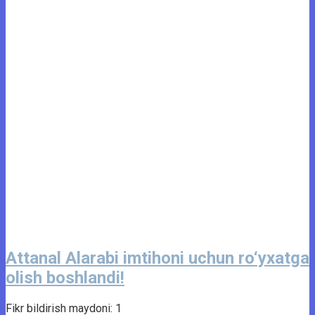
Attanal Alarabi imtihoni uchun ro‘yxatga
olish boshlandi!
Fikr bildirish maydoni: 1