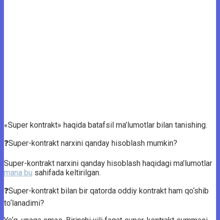
«Super kontrakt» haqida batafsil ma’lumotlar bilan tanishing.
❓Super-kontrakt narxini qanday hisoblash mumkin?
Super-kontrakt narxini qanday hisoblash haqidagi ma’lumotlar
mana bu
sahifada keltirilgan.
❓Super-kontrakt bilan bir qatorda oddiy kontrakt ham qo‘shib
to‘lanadimi?