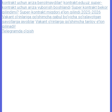
kontrakt uchun ariza berolmaydilar!
kontrakt.edu.uz super-
kontrakt uchun ariza yuborish boshlandi
Super kontrakt bekor
qilindimi?
Super-kontrakt miqdori e’lon qilindi 2025-2026
Vakant o‘rinlariga qo’shimcha qabul bo‘yicha so‘ralayotgan
savollarga javoblar
Vakant o‘rinlarga qo‘shimcha tanlov e’lon
qilinadi!
Telegramda o‘qish