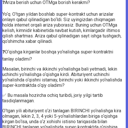
❓Ariza berish uchun OTMga borish kerakmi?
Yo‘q. O‘tgan yildan boshlab super-kontrakt uchun arizalar
onlayn qabul qilinadigan bo‘ldi. Siz uyingizdan chiqmagan
holda internet orqali ariza yuborasiz. Buning uchun OTMga
kelish, kimnidir kabinetida navbat kutish, kimlargadir iltimos
qilish shartmas. Ariza qabul qilinadigan sayt ishga tushgach,
qo‘shimcha xabar qilinadi.
❓O‘qishga kirganlar boshqa yo‘nalishga super-kontraktni
tanlay oladimi?
Masalan, birinchi va ikkinchi yo‘nalishga bali yetmadi, lekin
uchinchi yo‘nalishga o‘qishga kirdi. Abituriyent uchinchi
yo‘nalishda o‘qishni istamay, birinchi yoki ikkinchi yo‘nalishda
super-kontraktda o‘qiy oladimi?
✅ Bu masala hozircha ochiq turibdi, joriy yilgi tartib
tasdiqlanmagan.
O‘tgan yili abituriyent o‘zi tanlagan BIRINCHI yo‘nalishga kira
olmagan, lekin 2, 3, 4 yoki 5-yo‘nalishlardan biriga o‘qishga
kirgan bo‘lsa, unda o‘z xohishi istisno tariqasida bilan
BIRINCHI tanlagan yo‘nalishida super-kontraktda o‘qishiga