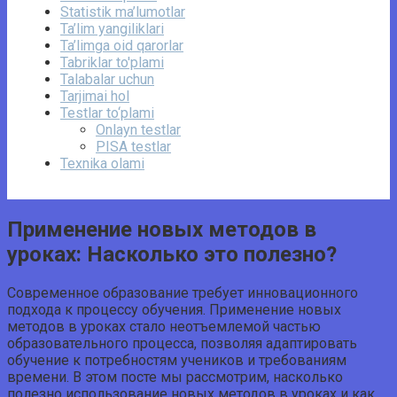
Statistik ma’lumotlar
Ta’lim yangiliklari
Ta’limga oid qarorlar
Tabriklar to'plami
Talabalar uchun
Tarjimai hol
Testlar to‘plami
Onlayn testlar
PISA testlar
Texnika olami
Применение новых методов в
уроках: Насколько это полезно?
Современное образование требует инновационного
подхода к процессу обучения. Применение новых
методов в уроках стало неотъемлемой частью
образовательного процесса, позволяя адаптировать
обучение к потребностям учеников и требованиям
времени. В этом посте мы рассмотрим, насколько
полезно использование новых методов в уроках и как