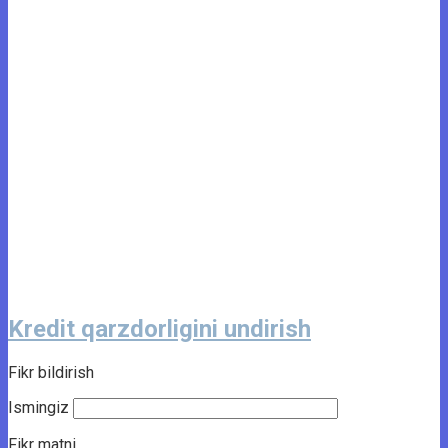
Kredit qarzdorligini undirish
Fikr bildirish
Ismingiz
Fikr matni