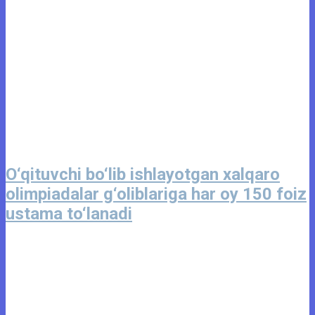
O‘qituvchi bo‘lib ishlayotgan xalqaro
olimpiadalar g‘oliblariga har oy 150 foiz
ustama to‘lanadi