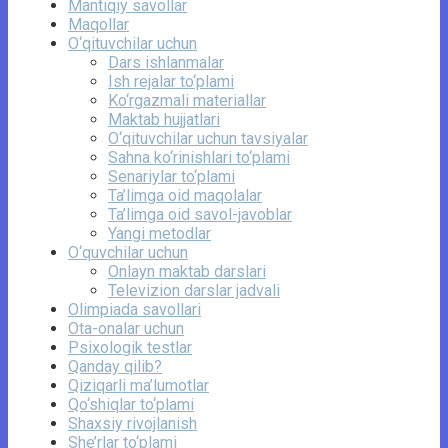
Mantiqiy savollar
Maqollar
O‘qituvchilar uchun
Dars ishlanmalar
Ish rejalar to‘plami
Ko‘rgazmali materiallar
Maktab hujjatlari
O‘qituvchilar uchun tavsiyalar
Sahna ko‘rinishlari to‘plami
Senariylar to‘plami
Ta’limga oid maqolalar
Ta’limga oid savol-javoblar
Yangi metodlar
O‘quvchilar uchun
Onlayn maktab darslari
Televizion darslar jadvali
Olimpiada savollari
Ota-onalar uchun
Psixologik testlar
Qanday qilib?
Qiziqarli ma’lumotlar
Qo‘shiqlar to‘plami
Shaxsiy rivojlanish
She’rlar to‘plami