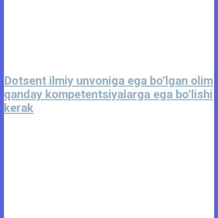
Dotsent ilmiy unvoniga ega bo‘lgan olim
qanday kompetentsiyalarga ega bo‘lishi
kerak