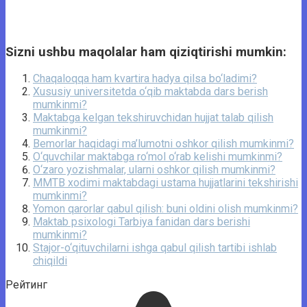
Sizni ushbu maqolalar ham qiziqtirishi mumkin:
Chaqaloqqa ham kvartira hadya qilsa bo‘ladimi?
Xususiy universitetda o‘qib maktabda dars berish
mumkinmi?
Maktabga kelgan tekshiruvchidan hujjat talab qilish
mumkinmi?
Bemorlar haqidagi ma’lumotni oshkor qilish mumkinmi?
O‘quvchilar maktabga ro‘mol o‘rab kelishi mumkinmi?
O‘zaro yozishmalar, ularni oshkor qilish mumkinmi?
MMTB xodimi maktabdagi ustama hujjatlarini tekshirishi
mumkinmi?
Yomon qarorlar qabul qilish: buni oldini olish mumkinmi?
Maktab psixologi Tarbiya fanidan dars berishi
mumkinmi?
Stajor-o‘qituvchilarni ishga qabul qilish tartibi ishlab
chiqildi
Рейтинг