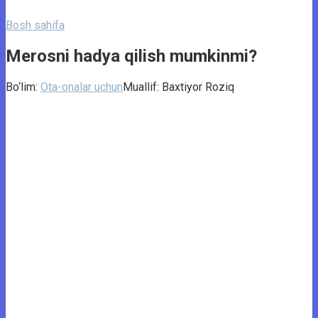
Bosh sahifa
Merosni hadya qilish mumkinmi?
Bo‘lim:
Ota-onalar uchun
Muallif:
Baxtiyor Roziq