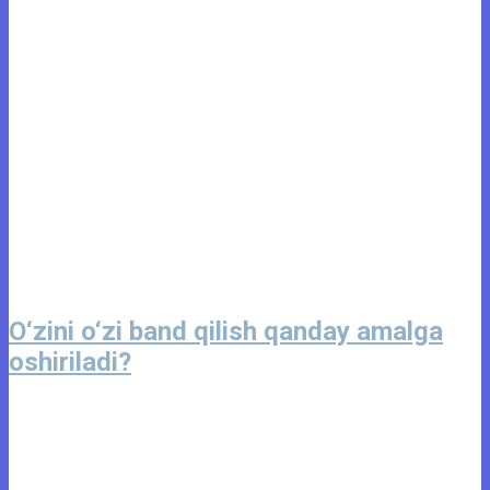
O‘zini o‘zi band qilish qanday amalga
oshiriladi?