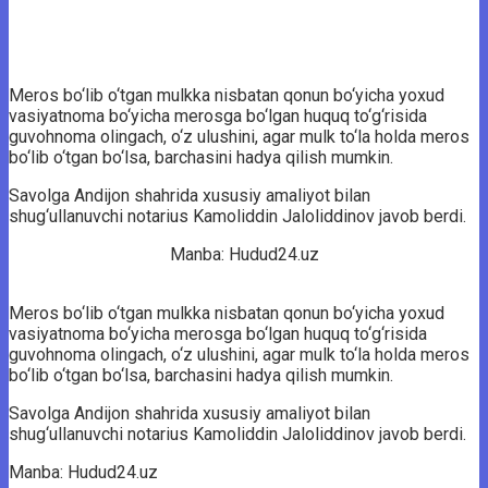
Meros bo‘lib o‘tgan mulkka nisbatan qonun bo‘yicha yoxud
vasiyatnoma bo‘yicha merosga bo‘lgan huquq to‘g‘risida
guvohnoma olingach, o‘z ulushini, agar mulk to‘la holda meros
bo‘lib o‘tgan bo‘lsa, barchasini hadya qilish mumkin.
Savolga Andijon shahrida xususiy amaliyot bilan
shug‘ullanuvchi notarius Kamoliddin Jaloliddinov javob berdi.
Manba: Hudud24.uz
Meros bo‘lib o‘tgan mulkka nisbatan qonun bo‘yicha yoxud
vasiyatnoma bo‘yicha merosga bo‘lgan huquq to‘g‘risida
guvohnoma olingach, o‘z ulushini, agar mulk to‘la holda meros
bo‘lib o‘tgan bo‘lsa, barchasini hadya qilish mumkin.
Savolga Andijon shahrida xususiy amaliyot bilan
shug‘ullanuvchi notarius Kamoliddin Jaloliddinov javob berdi.
Manba: Hudud24.uz