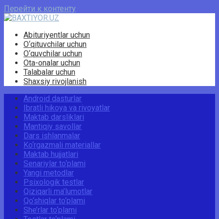
Перейти к контенту
Abituriyentlar uchun
O‘qituvchilar uchun
O‘quvchilar uchun
Ota-onalar uchun
Talabalar uchun
Shaxsiy rivojlanish
Android dasturlar
Ibratli hikoya va rivoyatlar
Maktab darsliklari
Mantiqiy savollar
Dars ishlanmalar
Ko‘rgazmali materiallar
Maktab hujjatlari
Senariylar to‘plami
Yangi metodlar
Psixologik testlar
Qiziqarli ma’lumotlar
Qo‘shiqlar to‘plami
She’rlar to‘plami