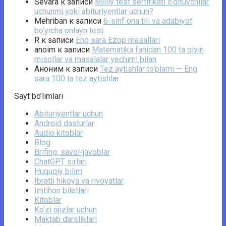
Sevara
к записи
Milliy test sertifikati o‘qituvchilar
uchunmi yoki abituriyentlar uchun?
Mehriban
к записи
6-sinf ona tili va adabiyot
bo‘yicha onlayn test
R
к записи
Eng sara Ezop masallari
anoim
к записи
Matematika fanidan 100 ta qiyin
misollar va masalalar yechimi bilan
Аноним
к записи
Tez aytishlar to‘plami — Eng
sara 100 ta tez aytishlar
Sayt bo’limlari
Abituriyentlar uchun
Android dasturlar
Audio kitoblar
Blog
Brifing, savol-javoblar
ChatGPT sirlari
Huquqiy bilim
Ibratli hikoya va rivoyatlar
Imtihon biletlari
Kitoblar
Ko‘zi ojizlar uchun
Maktab darsliklari