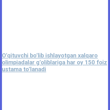
O‘qituvchi bo‘lib ishlayotgan xalqaro
olimpiadalar g‘oliblariga har oy 150 foiz
ustama to‘lanadi