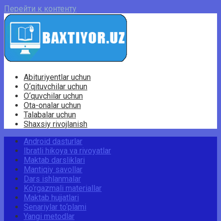
Перейти к контенту
Abituriyentlar uchun
O‘qituvchilar uchun
O‘quvchilar uchun
Ota-onalar uchun
Talabalar uchun
Shaxsiy rivojlanish
Android dasturlar
Ibratli hikoya va rivoyatlar
Maktab darsliklari
Mantiqiy savollar
Dars ishlanmalar
Ko‘rgazmali materiallar
Maktab hujjatlari
Senariylar to‘plami
Yangi metodlar