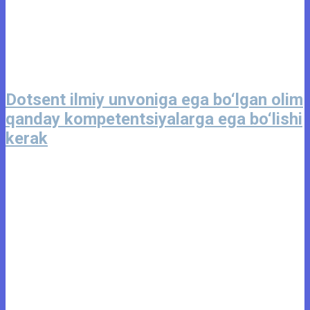
Dotsent ilmiy unvoniga ega bo‘lgan olim
qanday kompetentsiyalarga ega bo‘lishi
kerak