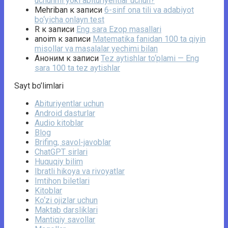
uchunmi yoki abituriyentlar uchun?
Mehriban
к записи
6-sinf ona tili va adabiyot
bo‘yicha onlayn test
R
к записи
Eng sara Ezop masallari
anoim
к записи
Matematika fanidan 100 ta qiyin
misollar va masalalar yechimi bilan
Аноним
к записи
Tez aytishlar to‘plami — Eng
sara 100 ta tez aytishlar
Sayt bo’limlari
Abituriyentlar uchun
Android dasturlar
Audio kitoblar
Blog
Brifing, savol-javoblar
ChatGPT sirlari
Huquqiy bilim
Ibratli hikoya va rivoyatlar
Imtihon biletlari
Kitoblar
Ko‘zi ojizlar uchun
Maktab darsliklari
Mantiqiy savollar