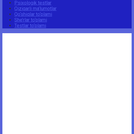
Psixologik testlar
Qiziqarli ma’lumotlar
Qo‘shiqlar to‘plami
She’rlar to‘plami
Testlar to‘plami