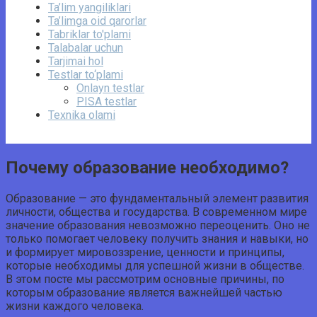
Ta’lim yangiliklari
Ta’limga oid qarorlar
Tabriklar to'plami
Talabalar uchun
Tarjimai hol
Testlar to‘plami
Onlayn testlar
PISA testlar
Texnika olami
Почему образование необходимо?
Образование — это фундаментальный элемент развития
личности, общества и государства. В современном мире
значение образования невозможно переоценить. Оно не
только помогает человеку получить знания и навыки, но
и формирует мировоззрение, ценности и принципы,
которые необходимы для успешной жизни в обществе.
В этом посте мы рассмотрим основные причины, по
которым образование является важнейшей частью
жизни каждого человека.