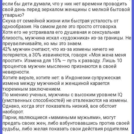
если бы дети думали, что у них нет времени проводить
свой день перед зеркалом женщины с мелкой бытовой
утварью?
Скука от семейной жизни или быстрая усталость от
однообразия. На самом деле это просто отговорка.
Хотя его не устраивала его душевная и сексуальная
близость, мужчина искал «художника» из-за границы. Не
преувеличивайте, но мы это знаем.
42% мужчин считают, что из-за измены ничего не
потеряется, а 30% извиняются, говоря: «Моя жена меня
простит». Измена для 15% — путь к разводу. Лишь 10
процентов мужчин мысленно признаются в своей
неверности.
Хотите верьте, хотите нет: в Индонезии супружеская
измена между мужчиной и женщиной карается
тюремным заключением.
По мнению ученых, мужчины с высоким уровнем IQ
(умственных способностей) не отвлекаются на измены.
Однако, когда этот показатель низкий, все обстоит
наоборот.
Парни, являющиеся «мамиными мужьями», могут
предать своих жен, либо взбунтовавшись против своей
судьбы, либо желая показать свои действия родителям.