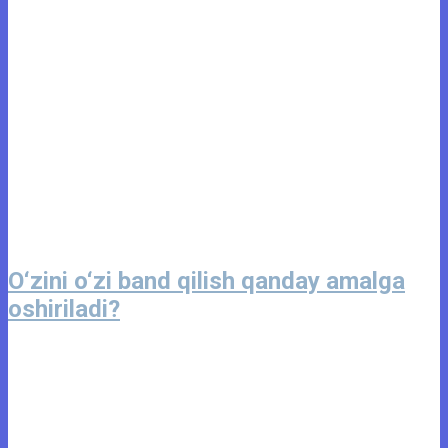
O‘zini o‘zi band qilish qanday amalga
oshiriladi?