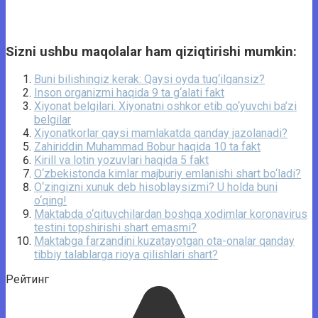
Sizni ushbu maqolalar ham qiziqtirishi mumkin:
Buni bilishingiz kerak: Qaysi oyda tug‘ilgansiz?
Inson organizmi haqida 9 ta g‘alati fakt
Xiyonat belgilari. Xiyonatni oshkor etib qo‘yuvchi ba’zi
belgilar
Xiyonatkorlar qaysi mamlakatda qanday jazolanadi?
Zahiriddin Muhammad Bobur haqida 10 ta fakt
Kirill va lotin yozuvlari haqida 5 fakt
O‘zbekistonda kimlar majburiy emlanishi shart bo‘ladi?
O‘zingizni xunuk deb hisoblaysizmi? U holda buni
o‘qing!
Maktabda o‘qituvchilardan boshqa xodimlar koronavirus
testini topshirishi shart emasmi?
Maktabga farzandini kuzatayotgan ota-onalar qanday
tibbiy talablarga rioya qilishlari shart?
Рейтинг