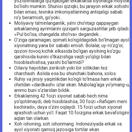
yozishmalarga qiziqadigan erkaklarda xiyonatga moyillik
bo‘lishi mumkin. Shunisi qiziqki, bu jarayon erkak xohishi
bilan emas, texnika imkoniyatlarining antiqaligi sabab
ro‘y berarmish, go‘yoki…
Moliyaviy ta’minlanganlik, ya’ni cho‘ntagi qappaygan
erkaklarning ayrimlarini qiziqarli sarguzashtlar jalb qiladi.
«Pul bo‘lsa, changalda sho‘rva» degandek…
O‘ziga qaramagan, qomati ko‘ngildagidek bo‘lmagan ayol
xiyonatning yana bir sababi emish. Bolalar, uy-ro‘zg‘or,
qozon-tovoq kichik elkasida bo‘lgan ayolning ko‘zgu
qarshisida kunini o‘tkazishga vaqti yo‘qligi bilan
hisoblashishsa, yaxshi bo‘larmidi?
Oilaviy hayotdan zerikish yoki bir xillikdan tez
charchash. Aslida esa bu shunchaki bahona, xolos.
Ruhiy va jinsiy yaqinlikdan ko‘ngli to‘lmasa ham erkak
chetdan «dardkash» izlar ekan. Mubolag‘aga yo‘ymang-u,
ammo buni o‘zlaridan bildik.
Erkaklarning 42 foizi xiyonat sabab hech nima
yo‘qotilmaydi, deb hisoblashsa, 30 foizi «Rafiqam meni
kechiradi», deya o‘zini oqlaydi. 15 foizi uchun xiyonat
ajrashish uchun yo‘l. Faqat 10 foizgina erkak bevafoligini
aqlan tan olarkan.
Xoh ishoning, xoh ishonmang: Indoneziyada erkak va
ayol xiyonati qamoq jazosiga tortilar ekan.