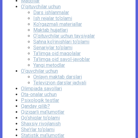
Maqollar
O‘qituvchilar uchun
Dars ishlanmalar
Ish rejalar to‘plami
Ko‘rgazmali materiallar
Maktab hujjatlari
O‘qituvchilar uchun tavsiyalar
Sahna ko‘rinishlari to‘plami
Senariylar to‘plami
Ta’limga oid maqolalar
Ta’limga oid savol-javoblar
Yangi metodlar
O‘quvchilar uchun
Onlayn maktab darslari
Televizion darslar jadvali
Olimpiada savollari
Ota-onalar uchun
Psixologik testlar
Qanday qilib?
Qiziqarli ma’lumotlar
Qo‘shiqlar to‘plami
Shaxsiy rivojlanish
She’rlar to‘plami
Statistik ma’lumotlar