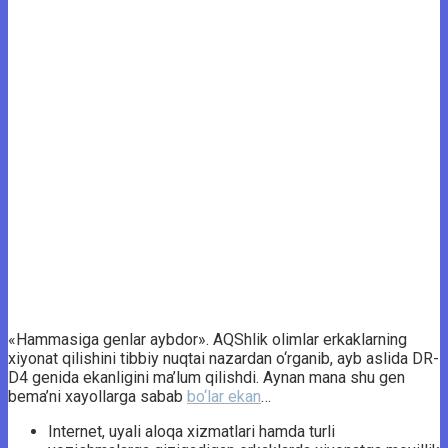
«Hammasiga genlar aybdor». AQShlik olimlar erkaklarning
xiyonat qilishini tibbiy nuqtai nazardan o‘rganib, ayb aslida DR-
D4 genida ekanligini ma’lum qilishdi. Aynan mana shu gen
bema’ni xayollarga sabab
bo‘lar ekan
…
Internet, uyali aloqa xizmatlari hamda turli