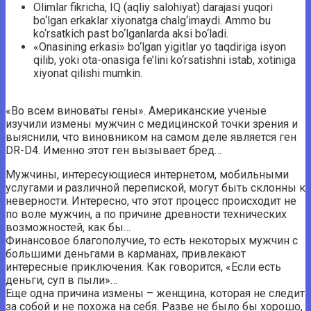
Olimlar fikricha, IQ (aqliy salohiyat) darajasi yuqori
bo‘lgan erkaklar xiyonatga chalg‘imaydi. Ammo bu
ko‘rsatkich past bo‘lganlarda aksi bo‘ladi.
«Onasining erkasi» bo‘lgan yigitlar yo taqdiriga isyon
qilib, yoki ota-onasiga fe’lini ko‘rsatishni istab, xotiniga
xiyonat qilishi mumkin.
«Во всем виноваты гены». Американские ученые
изучили измены мужчин с медицинской точки зрения и
выяснили, что виновником на самом деле является ген
DR-D4. Именно этот ген вызывает бред…
Мужчины, интересующиеся интернетом, мобильными
услугами и различной перепиской, могут быть склонны к
неверности. Интересно, что этот процесс происходит не
по воле мужчин, а по причине древности технических
возможностей, как бы…
Финансовое благополучие, то есть некоторых мужчин с
большими деньгами в карманах, привлекают
интересные приключения. Как говорится, «Если есть
деньги, суп в пыли»…
Еще одна причина измены – женщина, которая не следит
за собой и не похожа на себя. Разве не было бы хорошо,