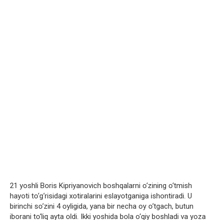
21 yoshli Boris Kipriyanovich boshqalarni o‘zining o‘tmish
hayoti to‘g‘risidagi xotiralarini eslayotganiga ishontiradi. U
birinchi so‘zini 4 oyligida, yana bir necha oy o‘tgach, butun
iborani to‘liq ayta oldi. Ikki yoshida bola o‘qiy boshladi va yoza