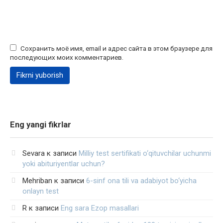
Сохранить моё имя, email и адрес сайта в этом браузере для
последующих моих комментариев.
Eng yangi fikrlar
Sevara
к записи
Milliy test sertifikati o‘qituvchilar uchunmi
yoki abituriyentlar uchun?
Mehriban
к записи
6-sinf ona tili va adabiyot bo‘yicha
onlayn test
R
к записи
Eng sara Ezop masallari