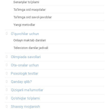
Senariylar to‘plami
Ta’limga oid maqolalar
Ta’limga oid savol-javoblar
Yangi metodlar
O‘quvchilar uchun
Onlayn maktab darslari
Televizion darslar jadvali
Olimpiada savollari
Ota-onalar uchun
Psixologik testlar
Qanday qilib?
Qiziqarli ma’lumotlar
Qo‘shiqlar to‘plami
Shaxsiy rivojlanish