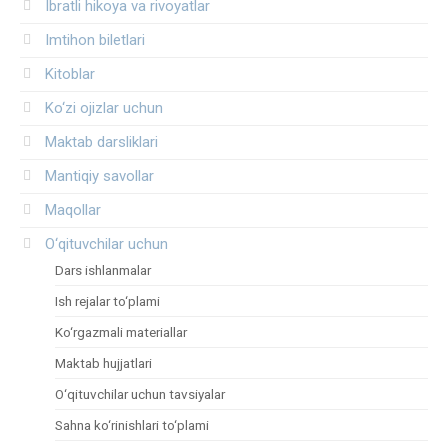
Ibratli hikoya va rivoyatlar
Imtihon biletlari
Kitoblar
Ko‘zi ojizlar uchun
Maktab darsliklari
Mantiqiy savollar
Maqollar
O‘qituvchilar uchun
Dars ishlanmalar
Ish rejalar to‘plami
Ko‘rgazmali materiallar
Maktab hujjatlari
O‘qituvchilar uchun tavsiyalar
Sahna ko‘rinishlari to‘plami