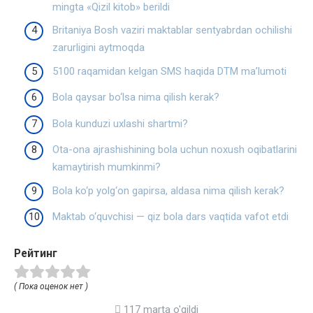
mingta «Qizil kitob» berildi
Britaniya Bosh vaziri maktablar sentyabrdan ochilishi
zarurligini aytmoqda
5100 raqamidan kelgan SMS haqida DTM ma’lumoti
Bola qaysar bo‘lsa nima qilish kerak?
Bola kunduzi uxlashi shartmi?
Ota-ona ajrashishining bola uchun noxush oqibatlarini
kamaytirish mumkinmi?
Bola ko‘p yolg‘on gapirsa, aldasa nima qilish kerak?
Maktab o‘quvchisi — qiz bola dars vaqtida vafot etdi
Рейтинг
( Пока оценок нет )
117 marta o'qildi