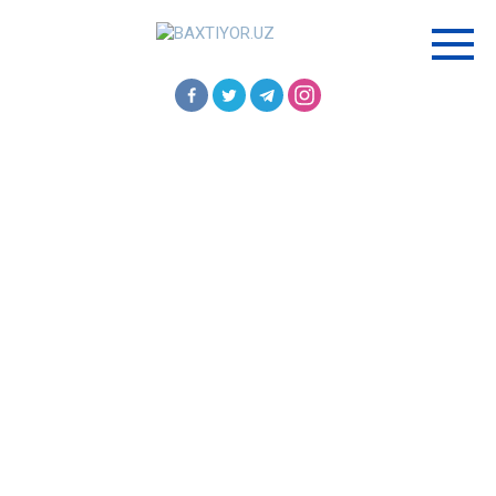
Перейти
к
контенту