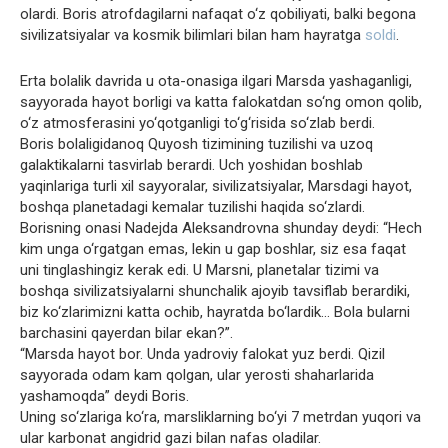
olardi. Boris atrofdagilarni nafaqat o‘z qobiliyati, balki begona
sivilizatsiyalar va kosmik bilimlari bilan ham hayratga
soldi
.
Erta bolalik davrida u ota-onasiga ilgari Marsda yashaganligi,
sayyorada hayot borligi va katta falokatdan so‘ng omon qolib,
o‘z atmosferasini yo‘qotganligi to‘g‘risida so‘zlab berdi.
Boris bolaligidanoq Quyosh tizimining tuzilishi va uzoq
galaktikalarni tasvirlab berardi. Uch yoshidan boshlab
yaqinlariga turli xil sayyoralar, sivilizatsiyalar, Marsdagi hayot,
boshqa planetadagi kemalar tuzilishi haqida so‘zlardi.
Borisning onasi Nadejda Aleksandrovna shunday deydi: “Hech
kim unga o‘rgatgan emas, lekin u gap boshlar, siz esa faqat
uni tinglashingiz kerak edi. U Marsni, planetalar tizimi va
boshqa sivilizatsiyalarni shunchalik ajoyib tavsiflab berardiki,
biz ko‘zlarimizni katta ochib, hayratda bo‘lardik… Bola bularni
barchasini qayerdan bilar ekan?”.
“Marsda hayot bor. Unda yadroviy falokat yuz berdi. Qizil
sayyorada odam kam qolgan, ular yerosti shaharlarida
yashamoqda” deydi Boris.
Uning so‘zlariga ko‘ra, marsliklarning bo‘yi 7 metrdan yuqori va
ular karbonat angidrid gazi bilan nafas oladilar.