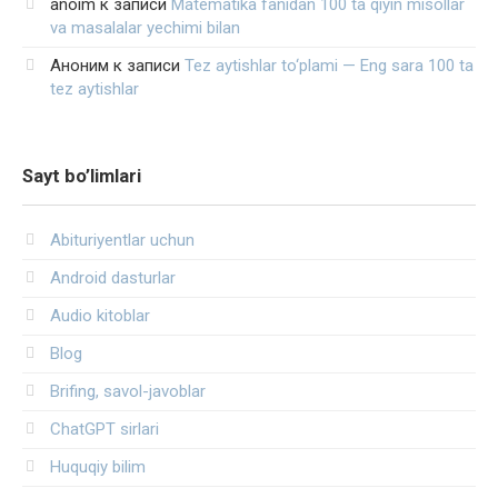
anoim
к записи
Matematika fanidan 100 ta qiyin misollar
va masalalar yechimi bilan
Аноним
к записи
Tez aytishlar to‘plami — Eng sara 100 ta
tez aytishlar
Sayt bo’limlari
Abituriyentlar uchun
Android dasturlar
Audio kitoblar
Blog
Brifing, savol-javoblar
ChatGPT sirlari
Huquqiy bilim