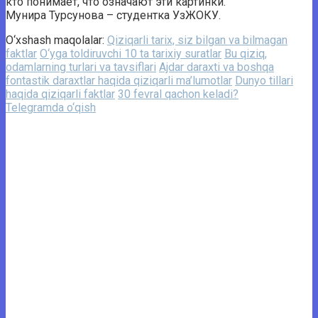
кто понимает, что означают эти картинки.
Мунира Турсунова – студентка УзЖОКУ.
O‘xshash maqolalar:
Qiziqarli tarix, siz bilgan va bilmagan
faktlar
O‘yga toldiruvchi 10 ta tarixiy suratlar
Bu qiziq,
odamlarning turlari va tavsiflari
Ajdar daraxti va boshqa
fontastik daraxtlar haqida qiziqarli ma’lumotlar
Dunyo tillari
haqida qiziqarli faktlar
30 fevral qachon keladi?
Telegramda o‘qish