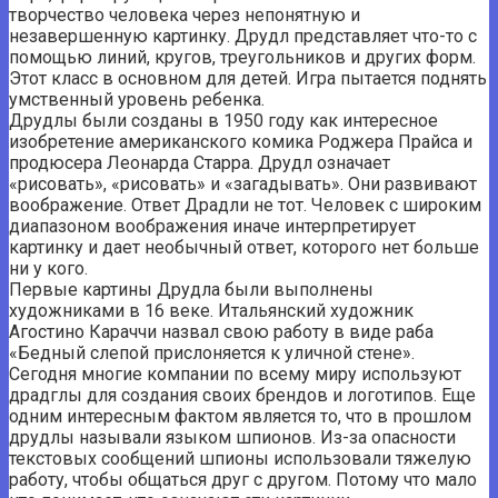
творчество человека через непонятную и
незавершенную картинку. Друдл представляет что-то с
помощью линий, кругов, треугольников и других форм.
Этот класс в основном для детей. Игра пытается поднять
умственный уровень ребенка.
Друдлы были созданы в 1950 году как интересное
изобретение американского комика Роджера Прайса и
продюсера Леонарда Старра. Друдл означает
«рисовать», «рисовать» и «загадывать». Они развивают
воображение. Ответ Драдли не тот. Человек с широким
диапазоном воображения иначе интерпретирует
картинку и дает необычный ответ, которого нет больше
ни у кого.
Первые картины Друдла были выполнены
художниками в 16 веке. Итальянский художник
Агостино Караччи назвал свою работу в виде раба
«Бедный слепой прислоняется к уличной стене».
Сегодня многие компании по всему миру используют
драдглы для создания своих брендов и логотипов. Еще
одним интересным фактом является то, что в прошлом
друдлы называли языком шпионов. Из-за опасности
текстовых сообщений шпионы использовали тяжелую
работу, чтобы общаться друг с другом. Потому что мало