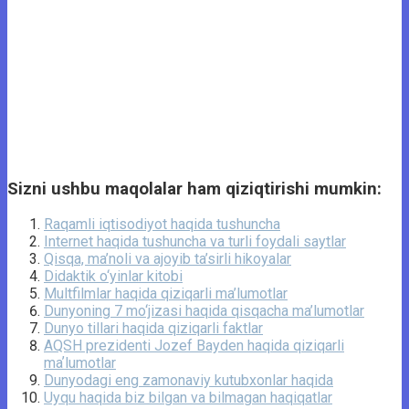
Sizni ushbu maqolalar ham qiziqtirishi mumkin:
Raqamli iqtisodiyot haqida tushuncha
Internet haqida tushuncha va turli foydali saytlar
Qisqa, ma’noli va ajoyib ta’sirli hikoyalar
Didaktik o‘yinlar kitobi
Multfilmlar haqida qiziqarli ma’lumotlar
Dunyoning 7 mo‘jizasi haqida qisqacha ma’lumotlar
Dunyo tillari haqida qiziqarli faktlar
AQSH prezidenti Jozef Bayden haqida qiziqarli
maʼlumotlar
Dunyodagi eng zamonaviy kutubxonlar haqida
Uyqu haqida biz bilgan va bilmagan haqiqatlar