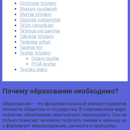
Qo‘shiqlar to‘plami
Shaxsiy rivojlanish
She’rlar to‘plami
Statistik ma’lumotlar
Ta’lim yangiliklari
Ta’limga oid qarorlar
Tabriklar to'plami
Talabalar uchun
Tarjimai hol
Testlar to‘plami
Onlayn testlar
PISA testlar
Texnika olami
Почему образование необходимо?
Образование — это фундаментальный элемент развития
личности, общества и государства. В современном мире
значение образования невозможно переоценить. Оно не
только помогает человеку получить знания и навыки, но
и формирует мировоззрение, ценности и принципы,