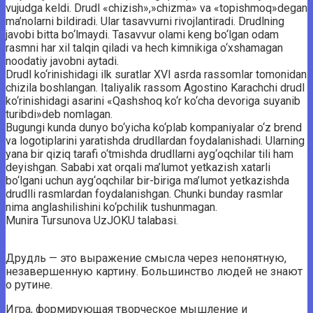
vujudga keldi. Drudl «chizish»,»chizma» va «topishmoq»degan
ma’nolarni bildiradi. Ular tasavvurni rivojlantiradi. Drudlning
javobi bitta bo‘lmaydi. Tasavvur olami keng bo‘lgan odam
rasmni har xil talqin qiladi va hech kimnikiga o‘xshamagan
noodatiy javobni aytadi.
Drudl ko‘rinishidagi ilk suratlar XVI asrda rassomlar tomonidan
chizila boshlangan. Italiyalik rassom Agostino Karachchi drudl
ko‘rinishidagi asarini «Qashshoq ko‘r ko‘cha devoriga suyanib
turibdi»deb nomlagan.
Bugungi kunda dunyo bo‘yicha ko‘plab kompaniyalar o‘z brend
va logotiplarini yaratishda drudllardan foydalanishadi. Ularning
yana bir qiziq tarafi o‘tmishda drudllarni ayg‘oqchilar tili ham
deyishgan. Sababi xat orqali ma’lumot yetkazish xatarli
bo‘lgani uchun ayg‘oqchilar bir-biriga ma’lumot yetkazishda
drudlli rasmlardan foydalanishgan. Chunki bunday rasmlar
nima anglashilishini ko‘pchilik tushunmagan.
Munira Tursunova UzJOKU talabasi.
Друдль — это выражение смысла через непонятную,
незавершенную картину. Большинство людей не знают
о рутине.
Игра, формирующая творческое мышление и