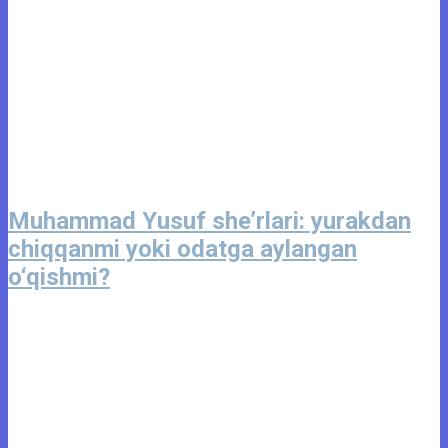
Muhammad Yusuf she’rlari: yurakdan
chiqqanmi yoki odatga aylangan
o‘qishmi?