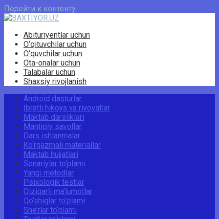
Перейти к контенту
Abituriyentlar uchun
O‘qituvchilar uchun
O‘quvchilar uchun
Ota-onalar uchun
Talabalar uchun
Shaxsiy rivojlanish
Android dasturlar
Ibratli hikoya va rivoyatlar
Maktab darsliklari
Mantiqiy savollar
Dars ishlanmalar
Ko‘rgazmali materiallar
Maktab hujjatlari
Senariylar to‘plami
Yangi metodlar
Psixologik testlar
Qiziqarli ma’lumotlar
Qo‘shiqlar to‘plami
She’rlar to‘plami