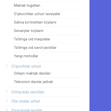
Maktab hujjatlari
O‘qituvchilar uchun tavsiyalar
Sahna ko‘rinishlari to‘plami
Senariylar to‘plami
Ta’limga oid maqolalar
Ta’limga oid savol-javoblar
Yangi metodlar
O‘quvchilar uchun
Onlayn maktab darslari
Televizion darslar jadvali
Olimpiada savollari
Ota-onalar uchun
Psixologik testlar