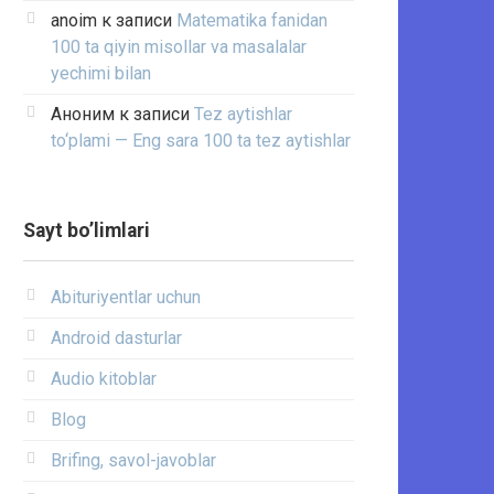
anoim
к записи
Matematika fanidan
100 ta qiyin misollar va masalalar
yechimi bilan
Аноним
к записи
Tez aytishlar
to‘plami — Eng sara 100 ta tez aytishlar
Sayt bo’limlari
Abituriyentlar uchun
Android dasturlar
Audio kitoblar
Blog
Brifing, savol-javoblar