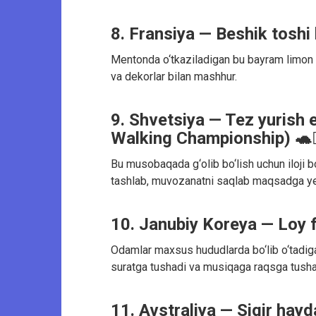
8. Fransiya — Beshik toshi
Mentonda o‘tkaziladigan bu bayram limon v
va dekorlar bilan mashhur.
9. Shvetsiya — Tez yurish 
Walking Championship) 🐢🚶
Bu musobaqada g‘olib bo‘lish uchun iloji 
tashlab, muvozanatni saqlab maqsadga ye
10. Janubiy Koreya — Loy f
Odamlar maxsus hududlarda bo‘lib o‘tadigan
suratga tushadi va musiqaga raqsga tusha
11. Avstraliya — Sigir hayd