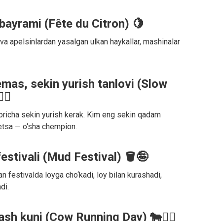
 bayrami (Fête du Citron) 🍋
a apelsinlardan yasalgan ulkan haykallar, mashinalar
emas, sekin yurish tanlovi (Slow
‍♂️
boricha sekin yurish kerak. Kim eng sekin qadam
tsa — o‘sha chempion.
estivali (Mud Festival) 🪣🤪
 festivalda loyga cho‘kadi, loy bilan kurashadi,
di.
ash kuni (Cow Running Day) 🐄🏃‍♂️