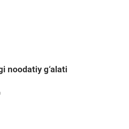
 noodatiy g‘alati
q