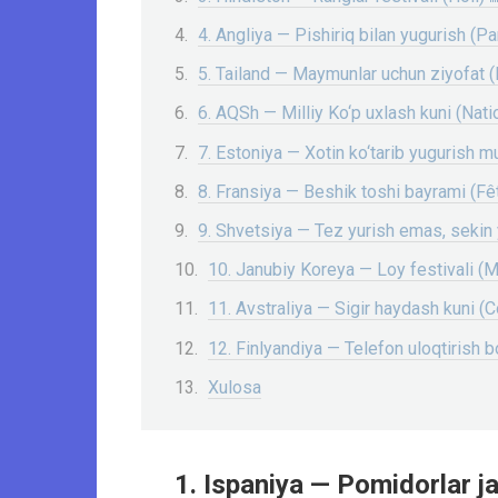
4. Angliya — Pishiriq bilan yugurish (Pa
5. Tailand — Maymunlar uchun ziyofat 
6. AQSh — Milliy Ko‘p uxlash kuni (Na
7. Estoniya — Xotin ko‘tarib yugurish m
8. Fransiya — Beshik toshi bayrami (Fêt
9. Shvetsiya — Tez yurish emas, sekin 
10. Janubiy Koreya — Loy festivali (M
11. Avstraliya — Sigir haydash kuni (C
12. Finlyandiya — Telefon uloqtirish 
Xulosa
1. Ispaniya — Pomidorlar j