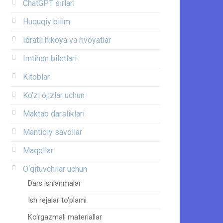
ChatGPT sirlari
Huquqiy bilim
Ibratli hikoya va rivoyatlar
Imtihon biletlari
Kitoblar
Ko‘zi ojizlar uchun
Maktab darsliklari
Mantiqiy savollar
Maqollar
O‘qituvchilar uchun
Dars ishlanmalar
Ish rejalar to‘plami
Ko‘rgazmali materiallar