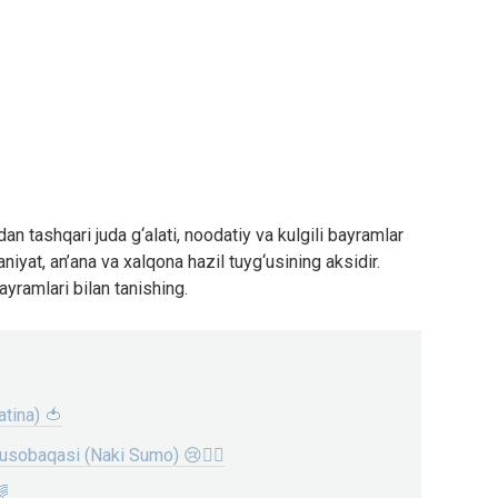
an tashqari juda g‘alati, noodatiy va kulgili bayramlar
yat, an’ana va xalqona hazil tuyg‘usining aksidir.
yramlari bilan tanishing.
atina) 🍅
musobaqasi (Naki Sumo) 😢🤼‍♂️
🌈