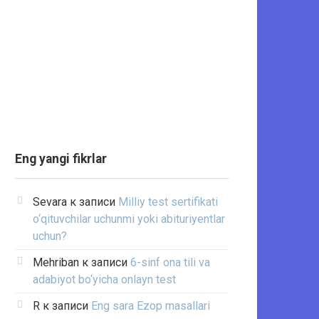
Eng yangi fikrlar
Sevara
к записи
Milliy test sertifikati
o‘qituvchilar uchunmi yoki abituriyentlar
uchun?
Mehriban
к записи
6-sinf ona tili va
adabiyot bo‘yicha onlayn test
R
к записи
Eng sara Ezop masallari