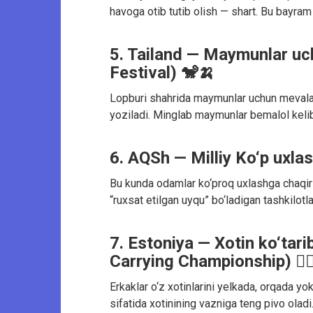
havoga otib tutib olish — shart. Bu bayram 
5. Tailand — Maymunlar uc
Festival) 🐒🍌
Lopburi shahrida maymunlar uchun mevalar, s
yoziladi. Minglab maymunlar bemalol keli
6. AQSh — Milliy Ko‘p uxla
Bu kunda odamlar ko‘proq uxlashga chaqiril
“ruxsat etilgan uyqu” bo‘ladigan tashkilot
7. Estoniya — Xotin ko‘tar
Carrying Championship) 🏋️‍♂️
Erkaklar o‘z xotinlarini yelkada, orqada yo
sifatida xotinining vazniga teng pivo oladi