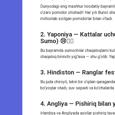
Dunyodagi eng mashhur noodatiy bayramla
o‘zaro pomidor otishadi! Har yili Bunol sh
millionlab ezilgan pomidorlar bilan o‘tadi.
2. Yaponiya — Kattalar uch
Sumo) 😢🤼‍♂️
Bu bayramda sumochilar chaqaloqlarni kuldi
chaqaloq birinchi yig‘lasa — shu g‘olib. Y
3. Hindiston — Ranglar fest
Bu juda chiroyli, lekin bir o‘qdan qaragand
bo‘yoqlar otadi, suv sepadi va ko‘chalarda
4. Angliya — Pishiriq bilan 
Irlandiya va Angliyada ayollar pishiriq tav