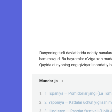
Dunyoning turli davlatlarida odatiy sanalard
ham mavjud. Bu bayramlar o‘ziga xos madani
Quyida dunyoning eng qiziqarli noodatiy ba
Mundarija
1. Ispaniya — Pomidorlar jangi (La Tom
2. Yaponiya — Kattalar uchun yig‘lash 
3. Hindiston — Ranglar festivali (Holi) 