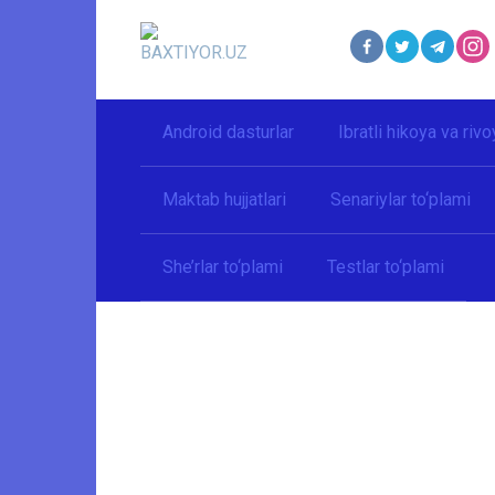
Перейти
к
контенту
Android dasturlar
Ibratli hikoya va rivo
Maktab hujjatlari
Senariylar to‘plami
She’rlar to‘plami
Testlar to‘plami