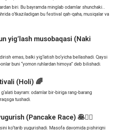
rdan biri. Bu bayramda minglab odamlar shunchaki…
ahrida o‘tkaziladigan bu festival qah-qaha, musiqalar va
un yig‘lash musobaqasi (Naki
rish emas, balki yig‘latish bo‘yicha bellashadi. Qaysi
aponlar buni “yomon ruhlardan himoya” deb bilishadi.
ivali (Holi) 🌈
a g‘alati bayram: odamlar bir-biriga rang-barang
 raqsga tushadi.
yugurish (Pancake Race) 🥞🏃‍♀️
asini ko‘tarib yugurishadi. Masofa davomida pishiriqni