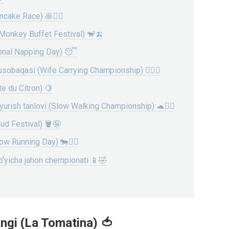
ncake Race) 🥞🏃‍♀️
(Monkey Buffet Festival) 🐒🍌
tional Napping Day) 😴
usobaqasi (Wife Carrying Championship) 🏋️‍♂️😂
e du Citron) 🍋
yurish tanlovi (Slow Walking Championship) 🐢🚶‍♂️
ud Festival) 🪣🤪
ow Running Day) 🐄🏃‍♂️
bo‘yicha jahon chempionati 📱🤣
angi (La Tomatina) 🍅