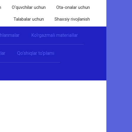
n
O‘quvchilar uchun
Ota-onalar uchun
Talabalar uchun
Shaxsiy rivojlanish
shlanmalar
Ko‘rgazmali materiallar
lar
Qo‘shiqlar to‘plami