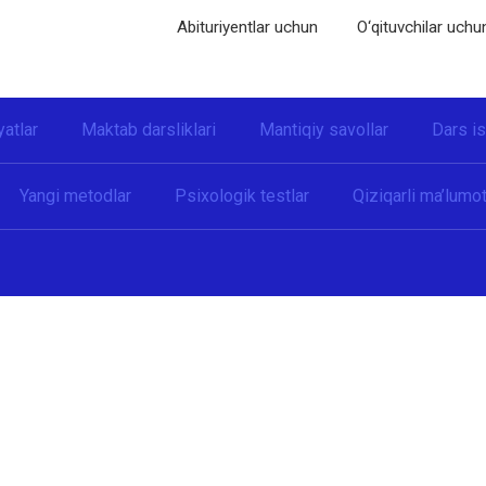
Abituriyentlar uchun
O‘qituvchilar uchu
yatlar
Maktab darsliklari
Mantiqiy savollar
Dars i
Yangi metodlar
Psixologik testlar
Qiziqarli ma’lumot