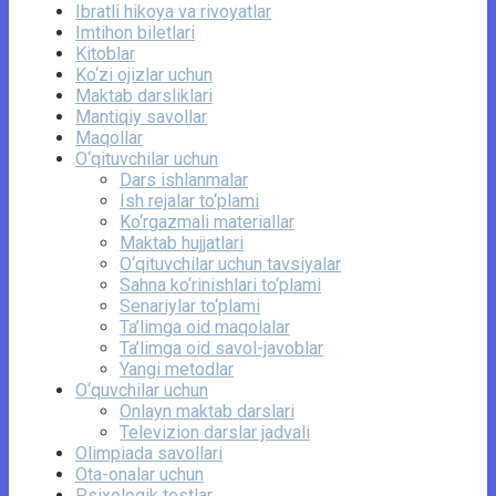
Ibratli hikoya va rivoyatlar
Imtihon biletlari
Kitoblar
Ko‘zi ojizlar uchun
Maktab darsliklari
Mantiqiy savollar
Maqollar
O‘qituvchilar uchun
Dars ishlanmalar
Ish rejalar to‘plami
Ko‘rgazmali materiallar
Maktab hujjatlari
O‘qituvchilar uchun tavsiyalar
Sahna ko‘rinishlari to‘plami
Senariylar to‘plami
Ta’limga oid maqolalar
Ta’limga oid savol-javoblar
Yangi metodlar
O‘quvchilar uchun
Onlayn maktab darslari
Televizion darslar jadvali
Olimpiada savollari
Ota-onalar uchun
Psixologik testlar