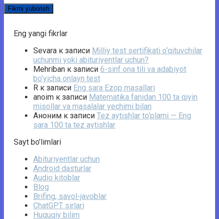
Eng yangi fikrlar
Sevara
к записи
Milliy test sertifikati o‘qituvchilar
uchunmi yoki abituriyentlar uchun?
Mehriban
к записи
6-sinf ona tili va adabiyot
bo‘yicha onlayn test
R
к записи
Eng sara Ezop masallari
anoim
к записи
Matematika fanidan 100 ta qiyin
misollar va masalalar yechimi bilan
Аноним
к записи
Tez aytishlar to‘plami — Eng
sara 100 ta tez aytishlar
Sayt bo’limlari
Abituriyentlar uchun
Android dasturlar
Audio kitoblar
Blog
Brifing, savol-javoblar
ChatGPT sirlari
Huquqiy bilim