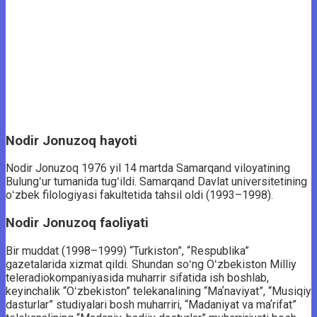
Nodir Jonuzoq hayoti
Nodir Jonuzoq 1976 yil 14 martda Samarqand viloyatining
Bulungʻur tumanida tugʻildi. Samarqand Davlat universitetining
oʻzbek filologiyasi fakultetida tahsil oldi (1993–1998).
Nodir Jonuzoq faoliyati
Bir muddat (1998–1999) “Turkiston”, “Respublika”
gazetalarida xizmat qildi. Shundan soʻng Oʻzbekiston Milliy
teleradiokompaniyasida muharrir sifatida ish boshlab,
keyinchalik “Oʻzbekiston” telekanalining “Maʼnaviyat”, “Musiqiy
dasturlar” studiyalari bosh muharriri, “Madaniyat va maʼrifat”