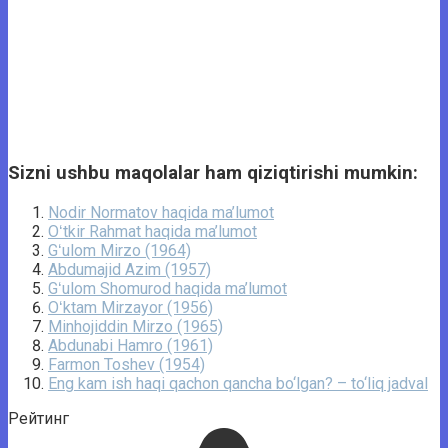
Sizni ushbu maqolalar ham qiziqtirishi mumkin:
Nodir Normatov haqida ma’lumot
Oʻtkir Rahmat haqida ma’lumot
Gʻulom Mirzo (1964)
Abdumajid Azim (1957)
Gʻulom Shomurod haqida ma’lumot
Oʻktam Mirzayor (1956)
Minhojiddin Mirzo (1965)
Abdunabi Hamro (1961)
Farmon Toshev (1954)
Eng kam ish haqi qachon qancha bo‘lgan? – to‘liq jadval
Рейтинг