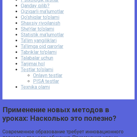
Qanday qilib?
Qiziqarli ma’lumotlar
Qo‘shiqlar to‘plami
Shaxsiy rivojlanish
She’rlar to‘plami
Statistik ma’lumotlar
Ta’lim yangiliklari
Ta’limga oid qarorlar
Tabriklar to'plami
Talabalar uchun
Tarjimai hol
Testlar to‘plami
Onlayn testlar
PISA testlar
Texnika olami
Применение новых методов в
уроках: Насколько это полезно?
Современное образование требует инновационного