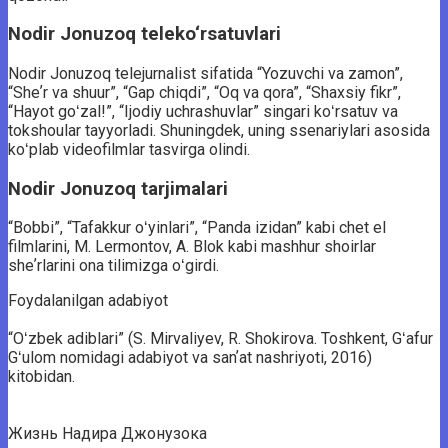
Nodir Jonuzoq teleko‘rsatuvlari
Nodir Jonuzoq telejurnalist sifatida “Yozuvchi va zamon”,
“Sheʼr va shuur”, “Gap chiqdi”, “Oq va qora”, “Shaxsiy fikr”,
“Hayot goʻzal!”, “Ijodiy uchrashuvlar” singari koʻrsatuv va
tokshoular tayyorladi. Shuningdek, uning ssenariylari asosida
koʻplab videofilmlar tasvirga olindi.
Nodir Jonuzoq tarjimalari
“Bobbi”, “Tafakkur oʻyinlari”, “Panda izidan” kabi chet el
filmlarini, M. Lermontov, A. Blok kabi mashhur shoirlar
sheʼrlarini ona tilimizga oʻgirdi.
Foydalanilgan adabiyot
“Oʻzbek adiblari” (S. Mirvaliyev, R. Shokirova. Toshkent, Gʻafur
Gʻulom nomidagi adabiyot va sanʼat nashriyoti, 2016)
kitobidan.
Жизнь Надира Джонузока