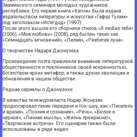
Зааминского семинара молодых художников
республики. Его первая книга «Капли» была издана
издательством литературы и искусства «Гафур Гулам»
под заголовком «Исте’дод» (1997).
После этого вышли его сборники стихов «Я любил тебя»
(2006), «Моя любовь» (2008), ряд былин, таких как
«Семнадцать мгновений», «Лилия», «Разбитая луна».
О творчестве Надира Джонузака
Произведения поэта привлекли внимание литературной
общественности и поклонников своей искренностью,
богатством ярких метафор, а также духом эволюции и
обновления в нашем обществе.
Редкие сериалы о Джонузоке
В качестве тележурналиста Нодир Жонузак
продюсировал такие передачи и ток-шоу, как «Писатель
и время», «Поэзия и сознание», «Речь», «Белое и
черное», «Личная мысль», «Жизнь прекрасна!»,
«Творческие встречи». Его сценарии также были
использованы в ряде видео.