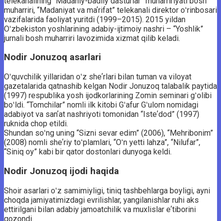
telekanalining “Madaniy-badiiy dasturlar” muharririyati bosh
muharriri, “Madaniyat va maʼrifat” telekanali direktor oʻrinbosari
vazifalarida faoliyat yuritdi (1999–2015). 2015 yildan
Oʻzbekiston yoshlarining adabiy-ijtimoiy nashri – “Yoshlik”
jurnali bosh muharriri lavozimida xizmat qilib keladi.
Nodir Jonuzoq asarlari
Oʻquvchilik yillaridan oʻz sheʼrlari bilan tuman va viloyat
gazetalarida qatnashib kelgan Nodir Jonuzoq talabalik paytida
(1997) respublika yosh ijodkorlarining Zomin seminari gʻolibi
boʻldi. “Tomchilar” nomli ilk kitobi Gʻafur Gʻulom nomidagi
adabiyot va sanʼat nashriyoti tomonidan “Isteʼdod” (1997)
ruknida chop etildi.
Shundan soʻng uning “Sizni sevar edim” (2006), “Mehribonim”
(2008) nomli sheʼriy toʻplamlari, “Oʻn yetti lahza”, “Nilufar”,
“Siniq oy” kabi bir qator dostonlari dunyoga keldi.
Nodir Jonuzoq ijodi haqida
Shoir asarlari oʻz samimiyligi, tiniq tashbehlarga boyligi, ayni
choqda jamiyatimizdagi evrilishlar, yangilanishlar ruhi aks
ettirilgani bilan adabiy jamoatchilik va muxlislar eʼtiborini
qozondi.