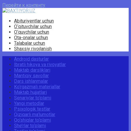
Перейти к контенту
Abituriyentlar uchun
O‘qituvchilar uchun
O‘quvchilar uchun
Ota-onalar uchun
Talabalar uchun
Shaxsiy rivojlanish
Android dasturlar
Ibratli hikoya va rivoyatlar
Maktab darsliklari
Mantiqiy savollar
Dars ishlanmalar
Ko‘rgazmali materiallar
Maktab hujjatlari
Senariylar to‘plami
Yangi metodlar
Psixologik testlar
Qiziqarli ma’lumotlar
Qo‘shiqlar to‘plami
She’rlar to‘plami