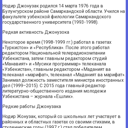
Нодир Джонузак родился 14 марта 1976 года в
Булунгурском районе Самаркандской области. Учился на
факультете узбекской филологии Самаркандского
государственного университета (1993-1998).
Редкая активность Джонузока
Некоторое время (1998-1999 гг.) работал в газетах
«Туркистон» и «Республика». После этого работал
редактором Национальной телерадиокомпании
Узбекистана, затем главным редактором студий
«Манавият» и «Мусики программар» телеканала
«Узбекистан», главным редактором «Маданият ва
телеканал «марифат», телеканал «Маданият ва марифат».
Занимал должность заместителя министра иностранных
дел (1999–2015). С 2015 года главный редактор
литературно-общественного издания молодежи
Узбекистана – журнала «Ёшлик».
Редкие работы Джонузака
Нодир Жонузак, который со школьных лет участвует в
районных и областных газетах со своими стихами, в
студенческие годы (1997 г.) стал победителем