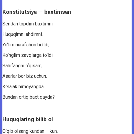
Konstitutsiya — baxtimsan
Sendan topdim baxtimni,
Huquqimni ahdimni.
Yo‘lim nurafshon bo‘ldi,
Ko‘nglim zavqlarga to‘ldi.
Sahifangni o‘qisam,
Asarlar bor biz uchun.
Kelajak himoyangda,
Bundan ortiq baxt qayda?
Huquqlaring bilib ol
O‘qib olsang kundan – kun,