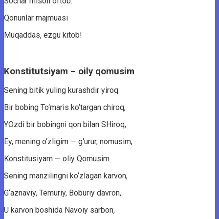
Sochar misoli oftob.
Qonunlar majmuasi
Muqaddas, ezgu kitob!
Konstitutsiyam – oily qomusim
Sening bitik yuling kurashdir yiroq.
Bir bobing To‘maris ko‘targan chiroq,
YOzdi bir bobingni qon bilan SHiroq,
Ey, mening o‘zligim — g‘urur, nomusim,
Konstitusiyam — oliy Qomusim.
Sening manzilingni ko‘zlagan karvon,
G‘aznaviy, Temuriy, Boburiy davron,
U karvon boshida Navoiy sarbon,