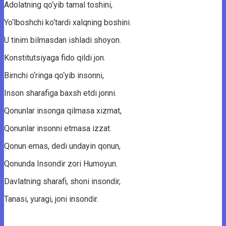
Adolatning qo‘yib tamal toshini,
Yo‘lboshchi ko‘tardi xalqning boshini.
U tinim bilmasdan ishladi shoyon.
Konstitutsiyaga fido qildi jon.
Birnchi o‘ringa qo‘yib insonni,
Inson sharafiga baxsh etdi jonni.
Qonunlar insonga qilmasa xizmat,
Qonunlar insonni etmasa izzat.
Qonun emas, dedi undayin qonun,
Qonunda Insondir zori Humoyun.
Davlatning sharafi, shoni insondir,
Tanasi, yuragi, joni insondir.