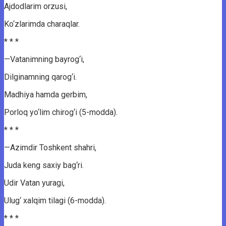
Ajdodlarim orzusi,
Ko‘zlarimda charaqlar.
* * *
—Vatanimning bayrog‘i,
Dilginamning qarog‘i.
Madhiya hamda gerbim,
Porloq yo‘lim chirog‘i (5-modda).
* * *
—Azimdir Toshkent shahri,
Juda keng saxiy bag‘ri.
Udir Vatan yuragi,
Ulug‘ xalqim tilagi (6-modda).
* * *