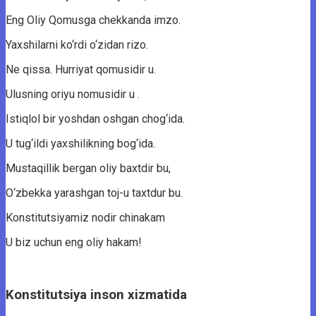
Eng Oliy Qomusga chekkanda imzo.
Yaxshilarni ko‘rdi o‘zidan rizo.
Ne qissa. Hurriyat qomusidir u.
Ulusning oriyu nomusidir u .
Istiqlol bir yoshdan oshgan chog‘ida.
U tug‘ildi yaxshilikning bog‘ida.
Mustaqillik bergan oliy baxtdir bu,
O‘zbekka yarashgan toj-u taxtdur bu.
Konstitutsiyamiz nodir chinakam
U biz uchun eng oliy hakam!
Konstitutsiya inson xizmatida