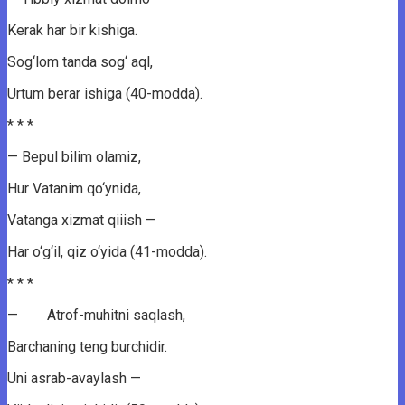
Kerak har bir kishiga.
Sog‘lom tanda sog‘ aql,
Urtum berar ishiga (40-modda).
* * *
— Bepul bilim olamiz,
Hur Vatanim qo‘ynida,
Vatanga xizmat qiiish —
Har o‘g‘il, qiz o‘yida (41-modda).
* * *
— Atrof-muhitni saqlash,
Barchaning teng burchidir.
Uni asrab-avaylash —