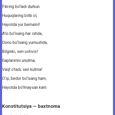
Fikring bo‘ladi durkun.
Huquqlaring bilib ol,
Hayotda yur bemalol!
A’lo bo‘lsang har ishda,
Dono bo‘lsang yumushda,
Bilginki, sen ustivor!
Gaplarimni unutma,
Vaqt o‘tadi, sen kutma!
O‘qi, bedor bo‘lsang ham,
Hayotda bo‘lmaysan kam.
Konstitutsiya — baxtnoma