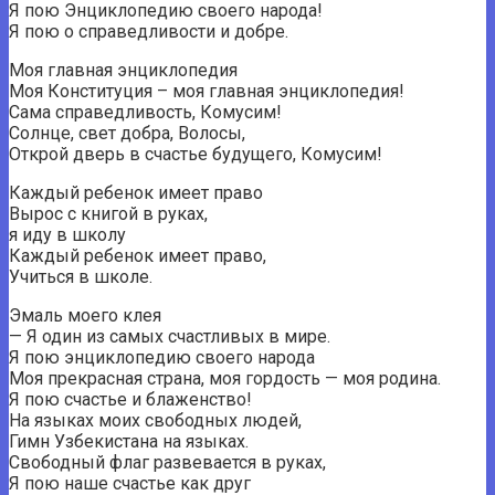
Я пою Энциклопедию своего народа!
Я пою о справедливости и добре.
Моя главная энциклопедия
Моя Конституция – моя главная энциклопедия!
Сама справедливость, Комусим!
Солнце, свет добра, Волосы,
Открой дверь в счастье будущего, Комусим!
Каждый ребенок имеет право
Вырос с книгой в руках,
я иду в школу
Каждый ребенок имеет право,
Учиться в школе.
Эмаль моего клея
— Я один из самых счастливых в мире.
Я пою энциклопедию своего народа
Моя прекрасная страна, моя гордость — моя родина.
Я пою счастье и блаженство!
На языках моих свободных людей,
Гимн Узбекистана на языках.
Свободный флаг развевается в руках,
Я пою наше счастье как друг