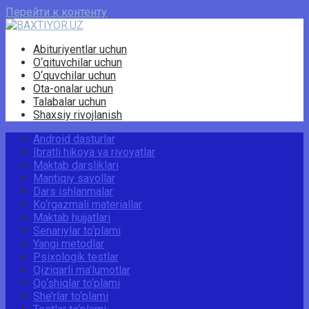
Перейти к контенту
Abituriyentlar uchun
O‘qituvchilar uchun
O‘quvchilar uchun
Ota-onalar uchun
Talabalar uchun
Shaxsiy rivojlanish
Android dasturlar
Ibratli hikoya va rivoyatlar
Maktab darsliklari
Mantiqiy savollar
Dars ishlanmalar
Ko‘rgazmali materiallar
Maktab hujjatlari
Senariylar to‘plami
Yangi metodlar
Psixologik testlar
Qiziqarli ma’lumotlar
Qo‘shiqlar to‘plami
She’rlar to‘plami