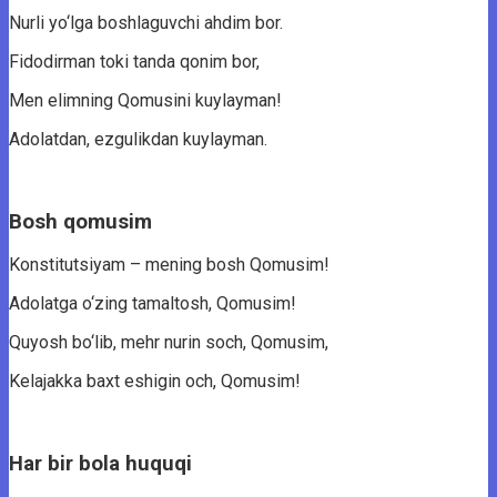
Nurli yo‘lga boshlaguvchi ahdim bor.
Fidodirman toki tanda qonim bor,
Men elimning Qomusini kuylayman!
Adolatdan, ezgulikdan kuylayman.
Bosh qomusim
Konstitutsiyam – mening bosh Qomusim!
Adolatga o‘zing tamaltosh, Qomusim!
Quyosh bo‘lib, mehr nurin soch, Qomusim,
Kelajakka baxt eshigin och, Qomusim!
Har bir bola huquqi