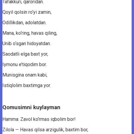
Tafakkuri, qaroridan.
Qoyil qolsin ro‘yi zamin,
Odillikdan, adolatdan.
Mana, ko‘ring, havas qiling,
Unib o‘sgan hidoyatdan.
Saodatli elga baxt yor,
Iymonu e’tiqodim bor.
Munisgina onam kabi,
Istiqlolim baxtimga yor.
Qomusimni kuylayman
Hamma: Zavol ko‘rmas iqbolim bor!
Zilola — Havas qilsa arzigulik, baxtim bor,