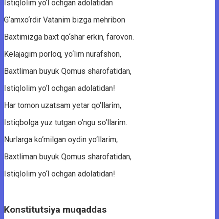
Istiqlolim yo‘l ochgan adolatidan
G‘amxo‘rdir Vatanim bizga mehribon
Baxtimizga baxt qo‘shar erkin, farovon.
Kelajagim porloq, yo‘lim nurafshon,
Baxtliman buyuk Qomus sharofatidan,
Istiqlolim yo‘l ochgan adolatidan!
Har tomon uzatsam yetar qo‘llarim,
Istiqbolga yuz tutgan o‘ngu so‘llarim.
Nurlarga ko‘milgan oydin yo‘llarim,
Baxtliman buyuk Qomus sharofatidan,
Istiqlolim yo‘l ochgan adolatidan!
Konstitutsiya muqaddas