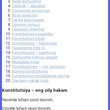
Nodir qomusimiz
Oddiylik — adolatdir
Qomusimni kuylayman
Bosh qomusim
Har bir bola huquqi
Elimning qomusi
Qomusim sharofati
Konstitutsiya muqaddas
Konstitutsiya kitobi:
Konstitutsiya — baxtimsan
Huquqlaring bilib ol
Konstitutsiya — baxtnoma
Qomusimni bilmoq istadim
Muqaddas kitob
Konstitutsiyam – oily qomusim
Bizning konstitutsiya
Konstitutsiya moddalariga she’rlar
She’rlarni yuklab olish
Konstitutsiya – eng oily hakam
Yaxshilar tufayli ozod diyorim,
Ozodlik tufayli obod diyorim,