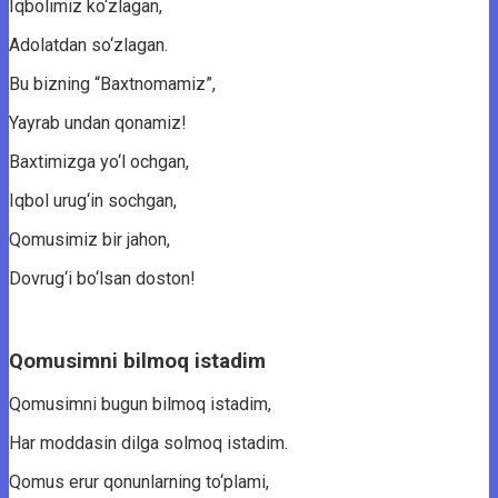
Iqbolimiz ko‘zlagan,
Adolatdan so‘zlagan.
Bu bizning “Baxtnomamiz”,
Yayrab undan qonamiz!
Baxtimizga yo‘l ochgan,
Iqbol urug‘in sochgan,
Qomusimiz bir jahon,
Dovrug‘i bo‘lsan doston!
Qomusimni bilmoq istadim
Qomusimni bugun bilmoq istadim,
Har moddasin dilga solmoq istadim.
Qomus erur qonunlarning to‘plami,