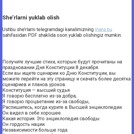
She’rlarni yuklab olish
Ushbu she’rlarni telegramdagi kanalimizning
mana bu
sahifasidan PDF shaklida oson yuklab olishingiz mumkin.
Получите лучшие стихи, которые будут прочитаны на
праздновании Дня Конституции 8 декабря.
Если вы ищете сценарии ко Дню Конституции, вы
можете перейти на эту страницу и скачать более десятка
сценариев и планов уроков.
Конституция — высший судья
Я говорю бесплатно из-за добра,
Я говорю процветание из-за свободы,
Распишитесь, когда курите в Высшей энциклопедии.
Он видел в себе хорошее.
Какая история. Это энциклопедия свободы.
Он гордость нации.
Независимости больше года.