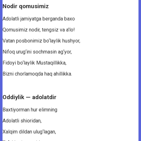
Nodir qomusimiz
Adolatli jamiyatga berganda baxo
Qomusimiz nodir, tengsiz va a’lo!
Vatan posbonimiz bo‘laylik hushyor,
Nifoq urug‘ini sochmasin ag‘yor,
Fidoyi bo‘laylik Mustaqillikka,
Bizni chorlamoqda haq ahillikka.
Oddiylik — adolatdir
Baxtiyorman hur elimning
Adolatli shioridan,
Xalqim dildan ulug‘lagan,