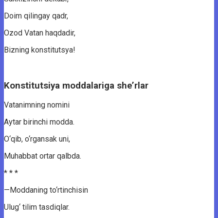
Doim qilingay qadr,
Ozod Vatan haqdadir,
Bizning konstitutsya!
Konstitutsiya moddalariga she’rlar
Vatanimning nomini
Aytar birinchi modda.
O‘qib, o‘rgansak uni,
Muhabbat ortar qalbda.
* * *
—Moddaning to‘rtinchisin
Ulug‘ tilim tasdiqlar.