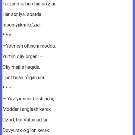
Farzandiik burchin so‘ziar.
Har soniya, soatda
Insoniyiikni ko‘ziar.
* * *
—Yetmish oltinchi modda,
Yurtim oliy organi —
Oliy majlis haqida,
Qunt bilan o‘rgan uni.
* * *
— Yuz yigirma beshinchi,
Moddani anglash kerak.
Ozod, hur Vatan uchun
Dovyurak o‘g‘lon kerak.