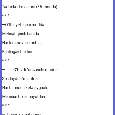
Tadbirkorlar sarasi (36-modda).
* * *
—O‘ttiz yettinchi modda
Mehnat qiiish haqida.
Har kirn sevsa kasbini,
Egaliagay baxtini.
* * *
— O‘ttiz to‘qqizinchi modda
So‘zlaydi ta’minotdan.
Har bir inson keksaygach,
Mamnun bo‘lar hayotdan.
* * *
— Tibbiy xizmat doimo