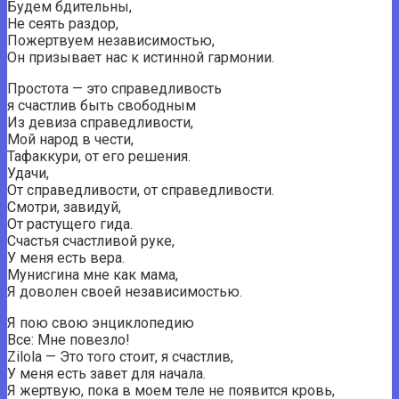
Будем бдительны,
Не сеять раздор,
Пожертвуем независимостью,
Он призывает нас к истинной гармонии.
Простота — это справедливость
я счастлив быть свободным
Из девиза справедливости,
Мой народ в чести,
Тафаккури, от его решения.
Удачи,
От справедливости, от справедливости.
Смотри, завидуй,
От растущего гида.
Счастья счастливой руке,
У меня есть вера.
Мунисгина мне как мама,
Я доволен своей независимостью.
Я пою свою энциклопедию
Все: Мне повезло!
Zilola — Это того стоит, я счастлив,
У меня есть завет для начала.
Я жертвую, пока в моем теле не появится кровь,