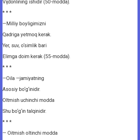
Vijdonlining ishidir (50-modda).
* * *
—Milliy boyligimizni
Qadriga yetmoq kerak.
Yer, suv, o‘simlik bari
Elimga doim kerak (55-modda).
* * *
—Oila —jamiyatning
Asosiy bo‘g‘inidir.
Oltmish uchinchi modda
Shu bo‘g‘in talqinidir.
* * *
— Oitmish oltinchi modda