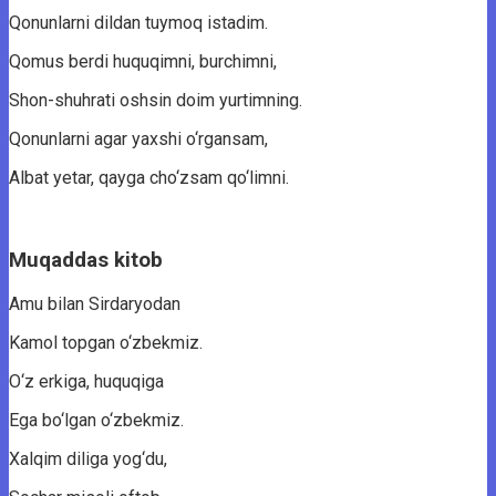
Qonunlarni dildan tuymoq istadim.
Qomus berdi huquqimni, burchimni,
Shon-shuhrati oshsin doim yurtimning.
Qonunlarni agar yaxshi o‘rgansam,
Albat yetar, qayga cho‘zsam qo‘limni.
Muqaddas kitob
Amu bilan Sirdaryodan
Kamol topgan o‘zbekmiz.
O‘z erkiga, huquqiga
Ega bo‘lgan o‘zbekmiz.
Xalqim diliga yog‘du,