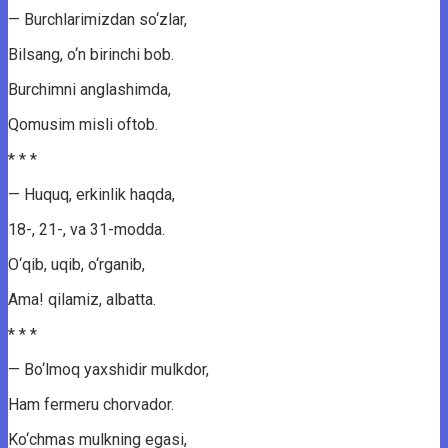
— Burchlarimizdan so‘zlar,
Bilsang, o‘n birinchi bob.
Burchimni anglashimda,
Qomusim misli oftob.
* * *
— Huquq, erkinlik haqda,
18-, 21-, va 31-modda.
O‘qib, uqib, o‘rganib,
Ama! qilamiz, albatta.
* * *
— Bo‘lmoq yaxshidir mulkdor,
Ham fermeru chorvador.
Ko‘chmas mulkning egasi,