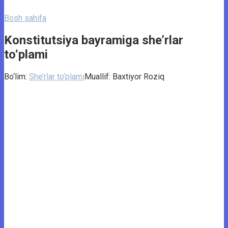
Bosh sahifa
Konstitutsiya bayramiga she’rlar
to‘plami
Bo‘lim:
She’rlar to‘plami
Muallif:
Baxtiyor Roziq