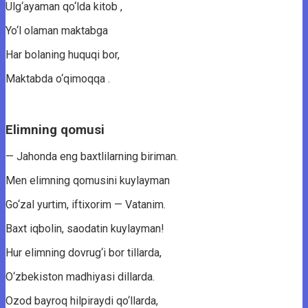
Ulg‘ayaman qo‘lda kitob ,
Yo‘l olaman maktabga
Har bolaning huquqi bor,
Maktabda o‘qimoqqa .
Elimning qomusi
— Jahonda eng baxtlilarning biriman.
Men elimning qomusini kuylayman
Go‘zal yurtim, iftixorim — Vatanim.
Baxt iqbolin, saodatin kuylayman!
Hur elimning dovrug‘i bor tillarda,
O‘zbekiston madhiyasi dillarda.
Ozod bayroq hilpiraydi qo‘llarda,