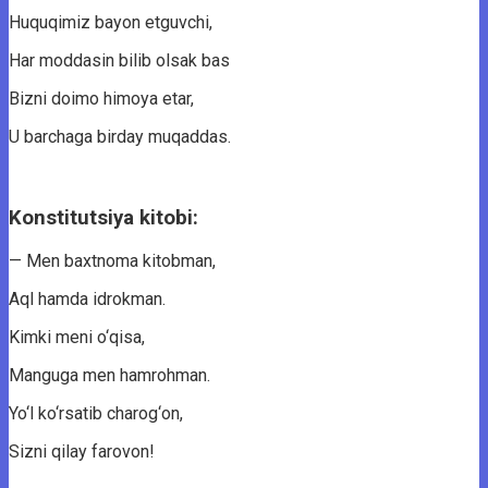
Huquqimiz bayon etguvchi,
Har moddasin bilib olsak bas
Bizni doimo himoya etar,
U barchaga birday muqaddas.
Konstitutsiya kitobi:
— Men baxtnoma kitobman,
Aql hamda idrokman.
Kimki meni o‘qisa,
Manguga men hamrohman.
Yo‘l ko‘rsatib charog‘on,
Sizni qilay farovon!