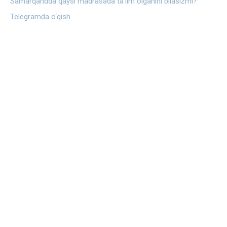
Samarqandda qaysi madrasada ta’lim olganini bilasizmi?
Telegramda o‘qish