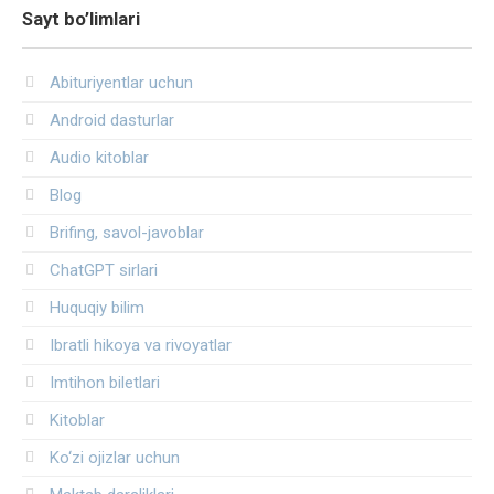
Sayt bo’limlari
Abituriyentlar uchun
Android dasturlar
Audio kitoblar
Blog
Brifing, savol-javoblar
ChatGPT sirlari
Huquqiy bilim
Ibratli hikoya va rivoyatlar
Imtihon biletlari
Kitoblar
Ko‘zi ojizlar uchun