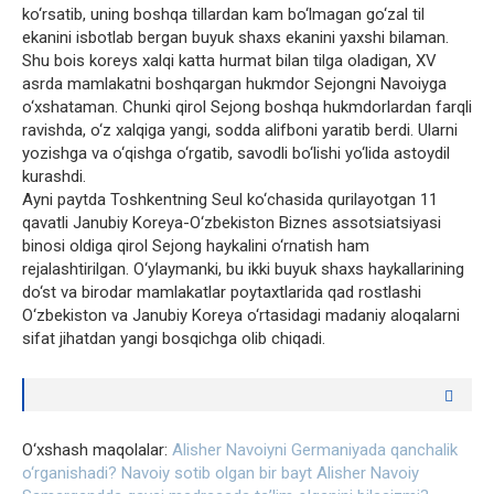
ko‘rsatib, uning boshqa tillardan kam bo‘lmagan go‘zal til
ekanini isbotlab bergan buyuk shaxs ekanini yaxshi bilaman.
Shu bois koreys xalqi katta hurmat bilan tilga oladigan, XV
asrda mamlakatni boshqargan hukmdor Sejongni Navoiyga
o‘xshataman. Chunki qirol Sejong boshqa hukmdorlardan farqli
ravishda, o‘z xalqiga yangi, sodda alifboni yaratib berdi. Ularni
yozishga va o‘qishga o‘rgatib, savodli bo‘lishi yo‘lida astoydil
kurashdi.
Ayni paytda Toshkentning Seul ko‘chasida qurilayotgan 11
qavatli Janubiy Koreya-O‘zbekiston Biznes assotsiatsiyasi
binosi oldiga qirol Sejong haykalini o‘rnatish ham
rejalashtirilgan. O‘ylaymanki, bu ikki buyuk shaxs haykallarining
do‘st va birodar mamlakatlar poytaxtlarida qad rostlashi
O‘zbekiston va Janubiy Koreya o‘rtasidagi madaniy aloqalarni
sifat jihatdan yangi bosqichga olib chiqadi.
O‘xshash maqolalar:
Alisher Navoiyni Germaniyada qanchalik
o‘rganishadi?
Navoiy sotib olgan bir bayt
Alisher Navoiy