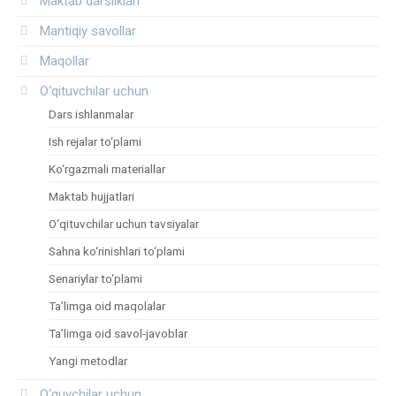
Maktab darsliklari
Mantiqiy savollar
Maqollar
O‘qituvchilar uchun
Dars ishlanmalar
Ish rejalar to‘plami
Ko‘rgazmali materiallar
Maktab hujjatlari
O‘qituvchilar uchun tavsiyalar
Sahna ko‘rinishlari to‘plami
Senariylar to‘plami
Ta’limga oid maqolalar
Ta’limga oid savol-javoblar
Yangi metodlar
O‘quvchilar uchun