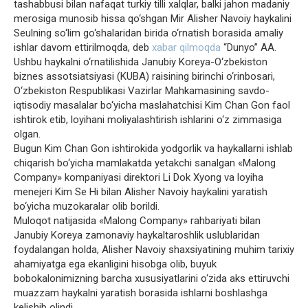
tashabbusi bilan nafaqat turkiy tilli xalqlar, balki jahon madaniy
merosiga munosib hissa qo‘shgan Mir Alisher Navoiy haykalini
Seulning so‘lim go‘shalaridan birida o‘rnatish borasida amaliy
ishlar davom ettirilmoqda, deb
xabar qilmoqda
“Dunyo” AA.
Ushbu haykalni o‘rnatilishida Janubiy Koreya-O‘zbekiston
biznes assotsiatsiyasi (KUBA) raisining birinchi o‘rinbosari,
O‘zbekiston Respublikasi Vazirlar Mahkamasining savdo-
iqtisodiy masalalar bo‘yicha maslahatchisi Kim Chan Gon faol
ishtirok etib, loyihani moliyalashtirish ishlarini o‘z zimmasiga
olgan.
Bugun Kim Chan Gon ishtirokida yodgorlik va haykallarni ishlab
chiqarish bo‘yicha mamlakatda yetakchi sanalgan «Malong
Company» kompaniyasi direktori Li Dok Xyong va loyiha
menejeri Kim Se Hi bilan Alisher Navoiy haykalini yaratish
bo‘yicha muzokaralar olib borildi.
Muloqot natijasida «Malong Company» rahbariyati bilan
Janubiy Koreya zamonaviy haykaltaroshlik uslublaridan
foydalangan holda, Alisher Navoiy shaxsiyatining muhim tarixiy
ahamiyatga ega ekanligini hisobga olib, buyuk
bobokalonimizning barcha xususiyatlarini o‘zida aks ettiruvchi
muazzam haykalni yaratish borasida ishlarni boshlashga
kelishib olindi.