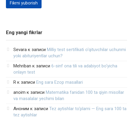
Eng yangi fikrlar
Sevara
к записи
Milliy test sertifikati o‘qituvchilar uchunmi
yoki abituriyentlar uchun?
Mehriban
к записи
6-sinf ona tili va adabiyot bo‘yicha
onlayn test
R
к записи
Eng sara Ezop masallari
anoim
к записи
Matematika fanidan 100 ta qiyin misollar
va masalalar yechimi bilan
Аноним
к записи
Tez aytishlar to‘plami — Eng sara 100 ta
tez aytishlar