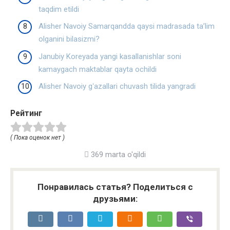
taqdim etildi
Alisher Navoiy Samarqandda qaysi madrasada ta’lim
olganini bilasizmi?
Janubiy Koreyada yangi kasallanishlar soni
kamaygach maktablar qayta ochildi
Alisher Navoiy gʻazallari chuvash tilida yangradi
Рейтинг
( Пока оценок нет )
369 marta o'qildi
Понравилась статья? Поделиться с
друзьями: