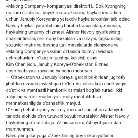
«Malong Company» kompaniyasi direktori Li Dok Xyongning
maʼlum qilishicha, buyuk mutafakkirning haykalini yaratish
uchun Janubiy Koreyaning yetakchi haykaltaroshlari jalb etiladi.
Navoiy haykali yaratilishining barcha bosqichlari, xususan,
haykalning umumiy chizmasi, Alisher Navoiy qiyofasining
shakllantirilishi, meʼmoriy bezaklari va dizayni, tagkursidagi
yozuvlar matni va boshqa turli masalalarda elchixona va
«Malong Company» vakillari o‘rtasida doimiy ravishda
uchrashuvlarni o‘tkazib turishga kelishib olindi.
Kim Chan Gon, Janubiy Koreya-O‘zbekiston Biznes
assotsiatsiyasi raisining birinchi o‘rinbosari:
— O‘zbekiston va Janubiy Koreya, garchi bir-biridan jug‘rofiy
jihatdan uzoqda joylashgan bo‘lsa-da, ularni ko‘p asrlik yaqin
do‘stlik va manfaatli hamkorlik rishtalari bog‘lab turadi. Ikki
xalqning sanʼati, madaniyati, milliy mentaliteti va
mehnatkashligida o‘xshashlik mavjud.
O‘zining bebaho ijodiy va ilmiy merosi bilan jahon adabiyoti
tarixida alohida o‘rin tutuvchi buyuk mutafakkir Alisher Navoiy
haykalining o‘rnatilishiga o‘z hissamni qo‘shayotganimdan
mamnunman.
Navoiyning dunyoga o‘zbek tilining boy imkoniyatlarini