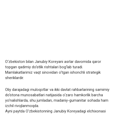
O‘zbekiston bilan Janubiy Koreyani asrlar davomida qaror
topgan qadimiy do‘stlik rishtalari bog‘lab turadi.
Mamlakatlarimiz vaqt sinovidan o‘tgan ishonchli strategik
sheriklardir.
Oliy darajadagi muloqotlar va ikki davlat rahbarlarining samimiy
do‘stona munosabatlari natijasida o‘zaro hamkorlik barcha
yo‘nalishlarda, shu jumladan, madaniy-gumanitar sohada ham
izchil rivojlanmoqda.
Ayni paytda O‘zbekistonning Janubiy Koreyadagi elchixonasi