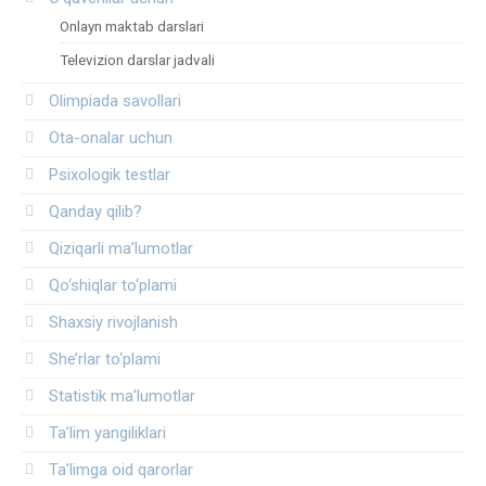
Onlayn maktab darslari
Televizion darslar jadvali
Olimpiada savollari
Ota-onalar uchun
Psixologik testlar
Qanday qilib?
Qiziqarli ma’lumotlar
Qo‘shiqlar to‘plami
Shaxsiy rivojlanish
She’rlar to‘plami
Statistik ma’lumotlar
Ta’lim yangiliklari
Ta’limga oid qarorlar