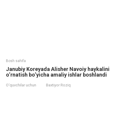
Bosh sahifa
Janubiy Koreyada Alisher Navoiy haykalini
o‘rnatish bo‘yicha amaliy ishlar boshlandi
O‘quvchilar uchun
Baxtiyor Roziq