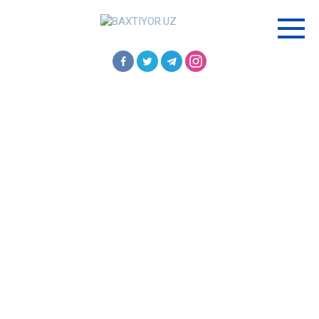
Перейти
к
контенту