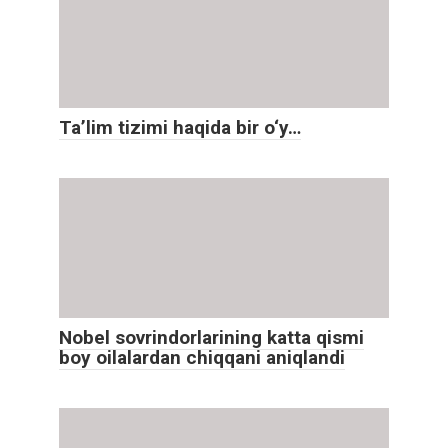
Ta’lim tizimi haqida bir o‘y…
Nobel sovrindorlarining katta qismi
boy oilalardan chiqqani aniqlandi