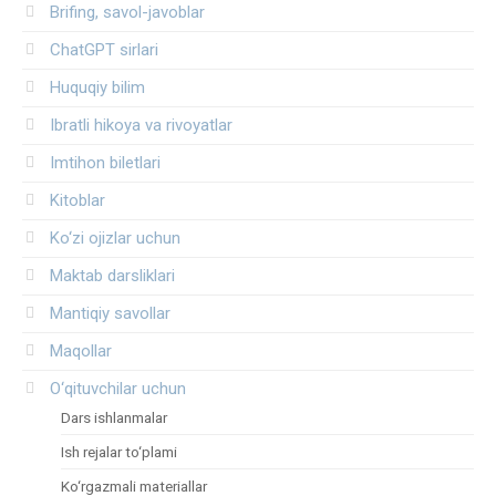
Brifing, savol-javoblar
ChatGPT sirlari
Huquqiy bilim
Ibratli hikoya va rivoyatlar
Imtihon biletlari
Kitoblar
Ko‘zi ojizlar uchun
Maktab darsliklari
Mantiqiy savollar
Maqollar
O‘qituvchilar uchun
Dars ishlanmalar
Ish rejalar to‘plami
Ko‘rgazmali materiallar