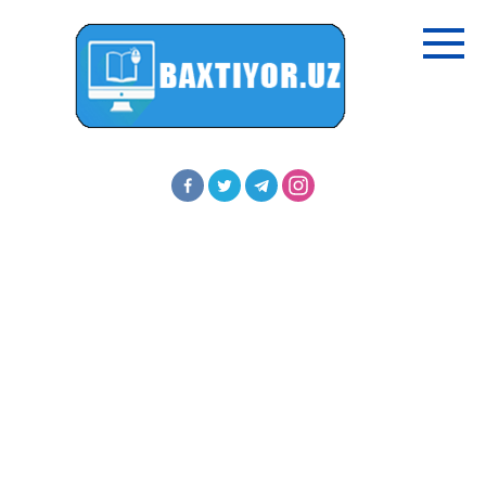
Перейти
к
контенту