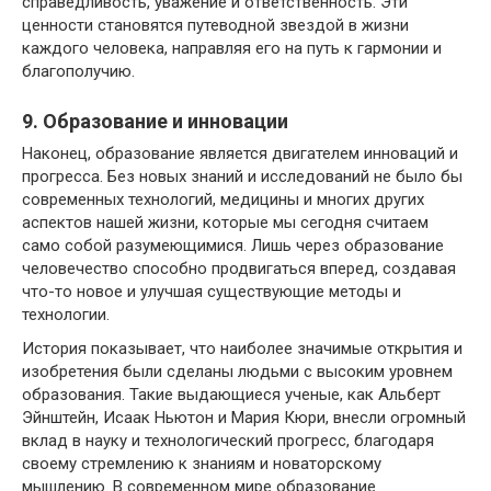
справедливость, уважение и ответственность. Эти
ценности становятся путеводной звездой в жизни
каждого человека, направляя его на путь к гармонии и
благополучию.
9. Образование и инновации
Наконец, образование является двигателем инноваций и
прогресса. Без новых знаний и исследований не было бы
современных технологий, медицины и многих других
аспектов нашей жизни, которые мы сегодня считаем
само собой разумеющимися. Лишь через образование
человечество способно продвигаться вперед, создавая
что-то новое и улучшая существующие методы и
технологии.
История показывает, что наиболее значимые открытия и
изобретения были сделаны людьми с высоким уровнем
образования. Такие выдающиеся ученые, как Альберт
Эйнштейн, Исаак Ньютон и Мария Кюри, внесли огромный
вклад в науку и технологический прогресс, благодаря
своему стремлению к знаниям и новаторскому
мышлению. В современном мире образование