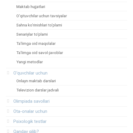
Maktab hujjatlari
O‘qituvchilar uchun tavsiyalar
Sahna ko‘rinishlari to‘plami
Senariylar to‘plami
Ta’limga oid maqolalar
Ta’limga oid savol-javoblar
Yangi metodlar
O‘quvchilar uchun
Onlayn maktab darslari
Televizion darslar jadvali
Olimpiada savollari
Ota-onalar uchun
Psixologik testlar
Qanday qilib?