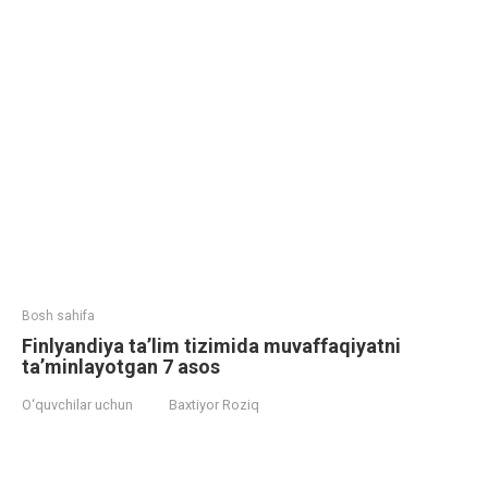
Bosh sahifa
Finlyandiya ta’lim tizimida muvaffaqiyatni
ta’minlayotgan 7 asos
O‘quvchilar uchun
Baxtiyor Roziq