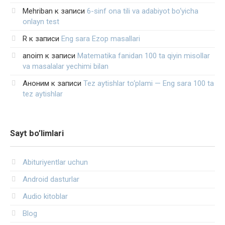
Mehriban
к записи
6-sinf ona tili va adabiyot bo‘yicha
onlayn test
R
к записи
Eng sara Ezop masallari
anoim
к записи
Matematika fanidan 100 ta qiyin misollar
va masalalar yechimi bilan
Аноним
к записи
Tez aytishlar to‘plami — Eng sara 100 ta
tez aytishlar
Sayt bo’limlari
Abituriyentlar uchun
Android dasturlar
Audio kitoblar
Blog