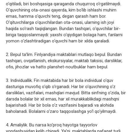
o‘qitiladi, biri boshqasiga qaraganda chuqurroq o‘rgatilmaydi.
O‘quvchining ota-onasi qayerda, kim bo‘lib ishlashi muhim
emas, hamma o‘quvchi teng, degan qarash ham bor.
O‘qituvchilarga o‘quvchilardan ota-onasi, ularning ish joyi
haqida so‘rash taqiqlangan. Bundan tashqari, o‘quvchilar bir-
biriga taqqoslanmaydi: yaxshi o‘qiydigan bolaga ham, fanlarni
yomon o‘zlashtiradigan o‘quvchi ham bir xilda qaraladi.
2. Bepul ta’lim. Finlyandiya maktablari mutlaqo bepul. Bundan
tashqari, ovqatlanish, ekskursiyalar, maktab taksisi, darsliklar,
ofis, jihozlar va hatto planshet-noutbuklar ham bepul.
3. Individuallik. Fin maktabida har bir bola individual o‘quv
dasturiga muvofiq o‘qib o‘rganadi. Har bir o‘quvchining o‘z
darsliklari, vazifalari, mashqlari mavjud. Bitta sinfning o‘zida, bir
darsda bolalar bir xil emas, har xil murakkablikdagi mashqni
bajarishadi. Har bir bola o‘z vazifasini bajaradi va alohida
baholanadi. Bolalarni o‘zaro taqqoslashga yo‘l qo‘yilmaydi.
4. Amaliylik. Bu narsa ko‘proq hayotga tayyorlov
yondashuvidan kelib chiqadi. Ya’ni, maktablarda nafaqat turli