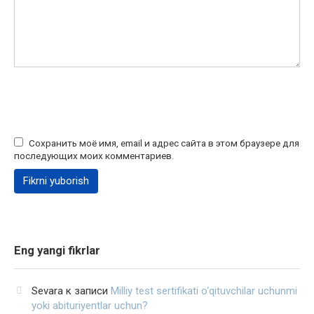
Сохранить моё имя, email и адрес сайта в этом браузере для
последующих моих комментариев.
Eng yangi fikrlar
Sevara
к записи
Milliy test sertifikati o‘qituvchilar uchunmi
yoki abituriyentlar uchun?