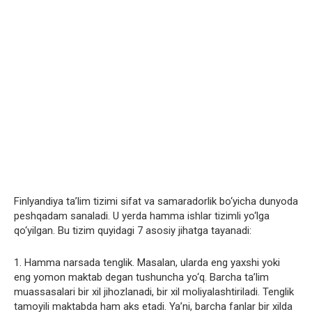
Finlyandiya ta’lim tizimi sifat va samaradorlik bo‘yicha dunyoda
peshqadam sanaladi. U yerda hamma ishlar tizimli yo‘lga
qo‘yilgan. Bu tizim quyidagi 7 asosiy jihatga tayanadi:
1. Hamma narsada tenglik. Masalan, ularda eng yaxshi yoki
eng yomon maktab degan tushuncha yo‘q. Barcha ta’lim
muassasalari bir xil jihozlanadi, bir xil moliyalashtiriladi. Tenglik
tamoyili maktabda ham aks etadi. Ya’ni, barcha fanlar bir xilda