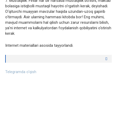
7. Mustaqillik. Finlar har bir narsada mustaqillik bo‘lishi, maktab
bolasiga istiqbolli mustaqil hayotni o‘rgatish kerak, deyishadi.
O‘qituvchi muayyan mavzular haqida uzundan-uzoq gapirib
o‘tirmaydi. Axir ularning hammasi kitobda bor! Eng muhimi,
mavjud muammolarni hal qilish uchun zarur resurslarni bilish,
ya’ni internet va kalkulyatordan foydalanish qobiliyatini o‘stirish
kerak.
Internet materiallari asosida tayyorlandi.
Telegramda o‘qish