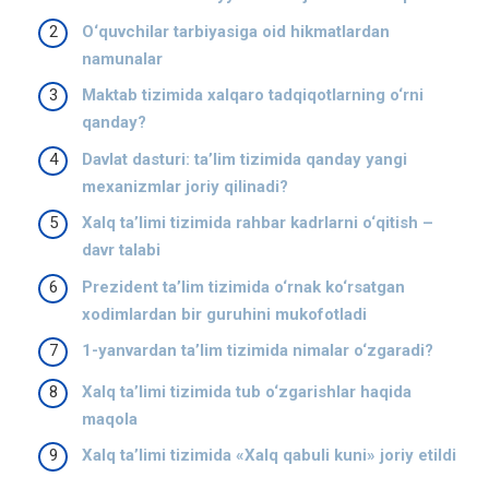
O‘quvchilar tarbiyasiga oid hikmatlardan
namunalar
Maktab tizimida xalqaro tadqiqotlarning o‘rni
qanday?
Davlat dasturi: taʼlim tizimida qanday yangi
mexanizmlar joriy qilinadi?
Xalq ta’limi tizimida rahbar kadrlarni o‘qitish –
davr talabi
Prezident ta’lim tizimida o‘rnak ko‘rsatgan
xodimlardan bir guruhini mukofotladi
1-yanvardan ta’lim tizimida nimalar o‘zgaradi?
Xalq ta’limi tizimida tub o‘zgarishlar haqida
maqola
Xalq ta’limi tizimida «Xalq qabuli kuni» joriy etildi