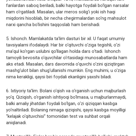
fanlardan saboq beriladi, balki hayotga foydali bo‘lgan narsalar
ham o‘rgatiladi. Masalan, ular meros solig‘i yoki ish haqi
miqdorini hisoblab, bir necha chegirmalardan so‘ng mahsulot
narxi qancha bo‘lishini taqqoslab ham berishadi.
5. Ishonch. Mamlakatda ta’lim dasturi bir xil. U faqat umumiy
tavsiyalarni ifodalaydi. Har bir o‘qituvchi o‘ziga tegishli, o‘zi
ma’qul ko‘rgan uslubni qo‘llagan holda dars o‘tadi. Ishonch
tamoyili bevosita o‘quvchilar o‘rtasidagi munosabatlarda ham
aks etadi. Masalan, dars davomida o‘quvchi o‘zini qiziqtirgan
mashg‘ulot bilan shug‘ullanishi mumkin. Eng muhimi, u o‘ziga
nima kerakligi, qaysi biri foydali ekanligini yaxshi biladi.
6. Ixtiyoriy ta’lim. Bolani o‘qish va o‘rganish uchun majburlash
yo‘q. Qiziqish, o‘rganish ishtiyoqi bo‘lmasa, u majburlanmaydi,
balki amaliy jihatdan foydali bo‘lgan, o‘zi qiziqqan kasbga
yo‘naltiriladi. Bolaning nimaga qiziqishi, qaysi kasbga moyilligi
“kelajak o‘qituvchisi” tomonidan test va suhbat orqali
aniqlanadi.