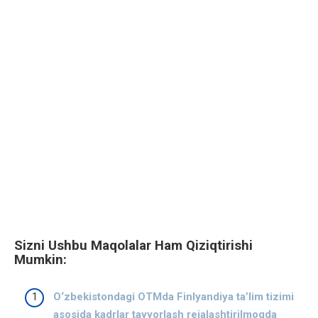
Sizni Ushbu Maqolalar Ham Qiziqtirishi
Mumkin:
O‘zbekistondagi OTMda Finlyandiya ta’lim tizimi
asosida kadrlar tayyorlash rejalashtirilmoqda