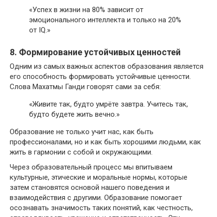
«Успех в жизни на 80% зависит от
эмоционального интеллекта и только на 20%
от IQ.»
8. Формирование устойчивых ценностей
Одним из самых важных аспектов образования является
его способность формировать устойчивые ценности.
Слова Махатмы Ганди говорят сами за себя:
«Живите так, будто умрёте завтра. Учитесь так,
будто будете жить вечно.»
Образование не только учит нас, как быть
профессионалами, но и как быть хорошими людьми, как
жить в гармонии с собой и окружающими.
Через образовательный процесс мы впитываем
культурные, этические и моральные нормы, которые
затем становятся основой нашего поведения и
взаимодействия с другими. Образование помогает
осознавать значимость таких понятий, как честность,