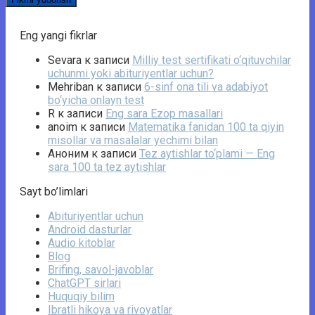
Eng yangi fikrlar
Sevara
к записи
Milliy test sertifikati o‘qituvchilar
uchunmi yoki abituriyentlar uchun?
Mehriban
к записи
6-sinf ona tili va adabiyot
bo‘yicha onlayn test
R
к записи
Eng sara Ezop masallari
anoim
к записи
Matematika fanidan 100 ta qiyin
misollar va masalalar yechimi bilan
Аноним
к записи
Tez aytishlar to‘plami — Eng
sara 100 ta tez aytishlar
Sayt bo’limlari
Abituriyentlar uchun
Android dasturlar
Audio kitoblar
Blog
Brifing, savol-javoblar
ChatGPT sirlari
Huquqiy bilim
Ibratli hikoya va rivoyatlar