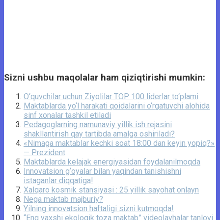
Sizni ushbu maqolalar ham qiziqtirishi mumkin:
O‘quvchilar uchun Ziyolilar TOP 100 liderlar to‘plami
Maktablarda yo‘l harakati qoidalarini o‘rgatuvchi alohida
sinf xonalar tashkil etiladi
Pedagoglarning namunaviy yillik ish rejasini
shakllantirish qay tartibda amalga oshiriladi?
​​«Nimaga maktablar kechki soat 18:00 dan keyin yopiq?»
— Prezident
Maktablarda kelajak energiyasidan foydalanilmoqda
Innovatsion g‘oyalar bilan yaqindan tanishishni
istaganlar diqqatiga!
Xalqaro kosmik stansiyasi : 25 yillik sayohat onlayn
Nega maktab majburiy?
Yilning innovatsion haftaligi sizni kutmoqda!
“Eng yaxshi ekologik toza maktab” videolavhalar tanlovi