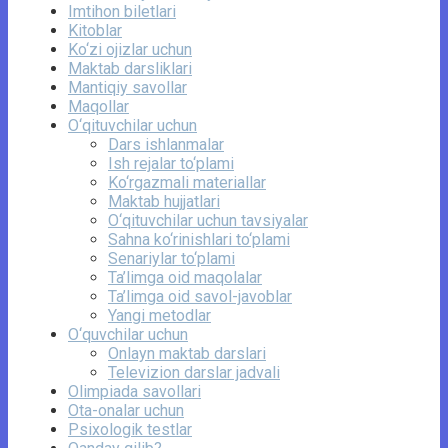
Imtihon biletlari
Kitoblar
Ko‘zi ojizlar uchun
Maktab darsliklari
Mantiqiy savollar
Maqollar
O‘qituvchilar uchun
Dars ishlanmalar
Ish rejalar to‘plami
Ko‘rgazmali materiallar
Maktab hujjatlari
O‘qituvchilar uchun tavsiyalar
Sahna ko‘rinishlari to‘plami
Senariylar to‘plami
Ta’limga oid maqolalar
Ta’limga oid savol-javoblar
Yangi metodlar
O‘quvchilar uchun
Onlayn maktab darslari
Televizion darslar jadvali
Olimpiada savollari
Ota-onalar uchun
Psixologik testlar