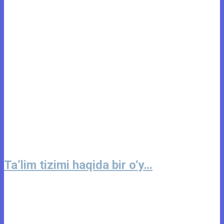
Ta’lim tizimi haqida bir o‘y…