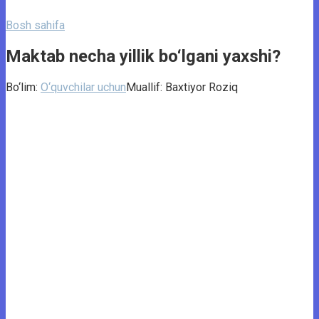
Bosh sahifa
Maktab necha yillik bo‘lgani yaxshi?
Bo‘lim:
O‘quvchilar uchun
Muallif:
Baxtiyor Roziq