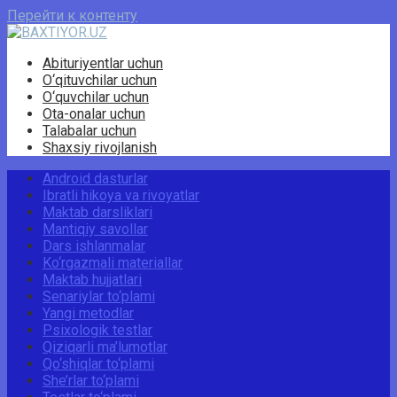
Перейти к контенту
Abituriyentlar uchun
O‘qituvchilar uchun
O‘quvchilar uchun
Ota-onalar uchun
Talabalar uchun
Shaxsiy rivojlanish
Android dasturlar
Ibratli hikoya va rivoyatlar
Maktab darsliklari
Mantiqiy savollar
Dars ishlanmalar
Ko‘rgazmali materiallar
Maktab hujjatlari
Senariylar to‘plami
Yangi metodlar
Psixologik testlar
Qiziqarli ma’lumotlar
Qo‘shiqlar to‘plami
She’rlar to‘plami