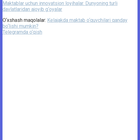
Maktablar uchun innovatsion loyihalar. Dunyoning turli
davlatlaridan ajoyib g‘oyalar
O‘xshash maqolalar:
Kelajakda maktab o‘quvchilari qanday
bo‘lishi mumkin?
Telegramda o‘qish