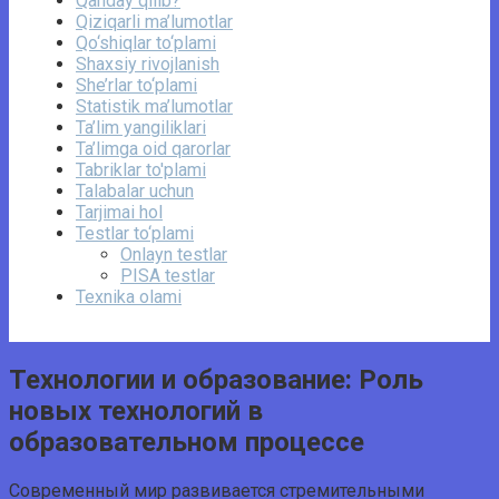
Qanday qilib?
Qiziqarli ma’lumotlar
Qo‘shiqlar to‘plami
Shaxsiy rivojlanish
She’rlar to‘plami
Statistik ma’lumotlar
Ta’lim yangiliklari
Ta’limga oid qarorlar
Tabriklar to'plami
Talabalar uchun
Tarjimai hol
Testlar to‘plami
Onlayn testlar
PISA testlar
Texnika olami
Технологии и образование: Роль
новых технологий в
образовательном процессе
Современный мир развивается стремительными