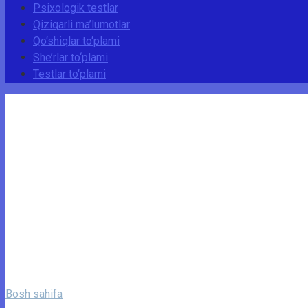
Psixologik testlar
Qiziqarli ma’lumotlar
Qo‘shiqlar to‘plami
She’rlar to‘plami
Testlar to‘plami
Bosh sahifa