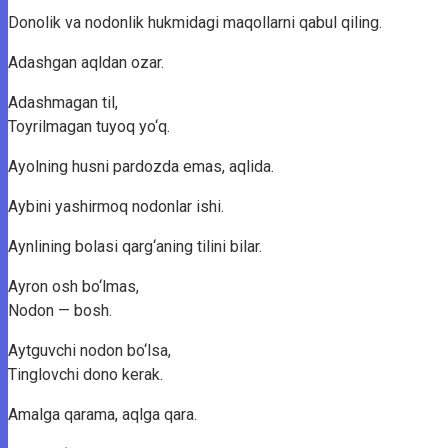
Donolik va nodonlik hukmidagi maqollarni qabul qiling.
Adashgan aqldan ozar.
Adashmagan til,
Toyrilmagan tuyoq yo‘q.
Ayolning husni pardozda emas, aqlida.
Aybini yashirmoq nodonlar ishi.
Aynlining bolasi qarg‘aning tilini bilar.
Ayron osh bo‘lmas,
Nodon — bosh.
Aytguvchi nodon bo‘lsa,
Tinglovchi dono kerak.
Amalga qarama, aqlga qara.