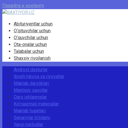
Перейти к контенту
Abituriyentlar uchun
O‘qituvchilar uchun
O‘quvchilar uchun
Ota-onalar uchun
Talabalar uchun
Shaxsiy rivojlanish
Android dasturlar
Ibratli hikoya va rivoyatlar
Maktab darsliklari
Mantiqiy savollar
Dars ishlanmalar
Ko‘rgazmali materiallar
Maktab hujjatlari
Senariylar to‘plami
Yangi metodlar