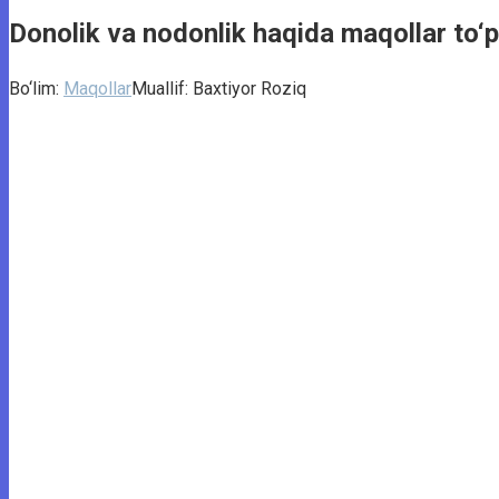
Donolik va nodonlik haqida maqollar to‘
Bo‘lim:
Maqollar
Muallif:
Baxtiyor Roziq