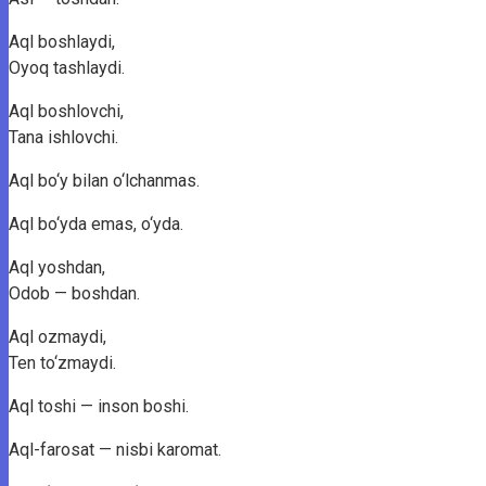
Aql boshlaydi,
Oyoq tashlaydi.
Aql boshlovchi,
Tana ishlovchi.
Aql bo‘y bilan o‘lchanmas.
Aql bo‘yda emas, o‘yda.
Aql yoshdan,
Odob — boshdan.
Aql ozmaydi,
Ten to‘zmaydi.
Aql toshi — inson boshi.
Aql-farosat — nisbi karomat.