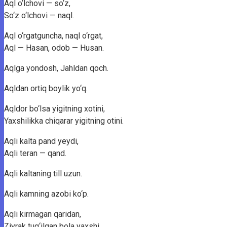
Aql o‘lchovi — so‘z,
So‘z o‘lchovi — naql.
Aql o‘rgatguncha, naql o‘rgat,
Aql — Hasan, odob — Husan.
Aqlga yondosh, Jahldan qoch.
Aqldan ortiq boylik yo‘q.
Aqldor bo‘lsa yigitning xotini,
Yaxshilikka chiqarar yigitning otini.
Aqli kalta pand yeydi,
Aqli teran — qand.
Aqli kaltaning till uzun.
Aqli kamning azobi ko‘p.
Aqli kirmagan qaridan,
Ziyrak tug‘ilgan bola yaxshi.