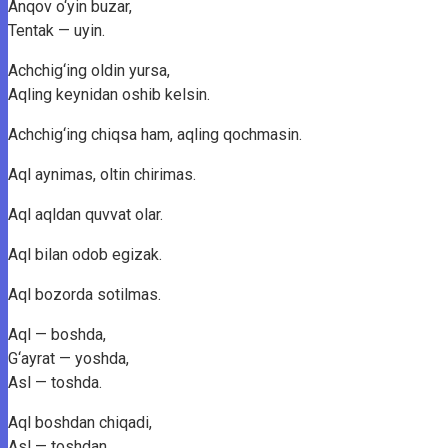
Anqov o‘yin buzar,
Tentak — uyin.
Achchig‘ing oldin yursa,
Aqling keynidan oshib kelsin.
Achchig‘ing chiqsa ham, aqling qochmasin.
Aql aynimas, oltin chirimas.
Aql aqldan quvvat olar.
Aql bilan odob egizak.
Aql bozorda sotilmas.
Aql — boshda,
G‘ayrat — yoshda,
Asl — toshda.
Aql boshdan chiqadi,
Asl — toshdan.