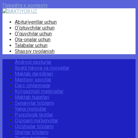
Перейти к контенту
Abituriyentlar uchun
O‘qituvchilar uchun
O‘quvchilar uchun
Ota-onalar uchun
Talabalar uchun
Shaxsiy rivojlanish
Android dasturlar
Ibratli hikoya va rivoyatlar
Maktab darsliklari
Mantiqiy savollar
Dars ishlanmalar
Ko‘rgazmali materiallar
Maktab hujjatlari
Senariylar to‘plami
Yangi metodlar
Psixologik testlar
Qiziqarli ma’lumotlar
Qo‘shiqlar to‘plami
She’rlar to‘plami