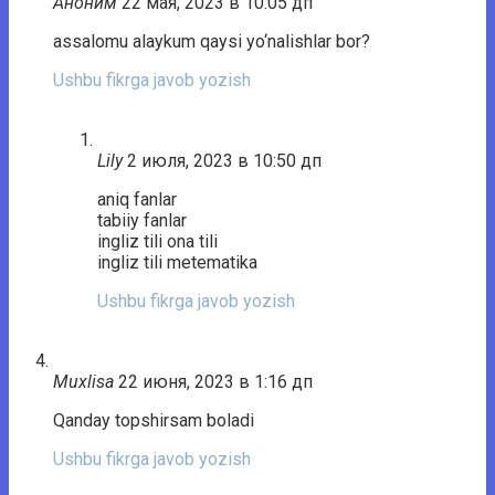
Аноним
22 мая, 2023 в 10:05 дп
assalomu alaykum qaysi yo‘nalishlar bor?
Ushbu fikrga javob yozish
Lily
2 июля, 2023 в 10:50 дп
aniq fanlar
tabiiy fanlar
ingliz tili ona tili
ingliz tili metematika
Ushbu fikrga javob yozish
Muxlisa
22 июня, 2023 в 1:16 дп
Qanday topshirsam boladi
Ushbu fikrga javob yozish