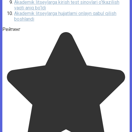
Akademik litseylarga kirish test sinovlari o‘tkazilish
vaqti aniq bo‘ldi
Akademik litseylarga hujjatlarni onlayn qabul qilish
boshlandi
Рейтинг