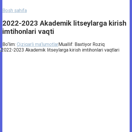
Bosh sahifa
2022-2023 Akademik litseylarga kirish
imtihonlari vaqti
Bo‘lim:
Qiziqarli ma’lumotlar
Muallif:
Baxtiyor Roziq