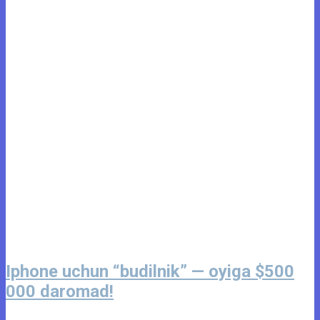
Iphone uchun “budilnik” — oyiga $500
000 daromad!