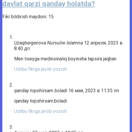
davlat qarzi qanday holatda?
Fikr bildirish maydoni: 15
Uzaqbergenova Nursuliw Islamna
12 апреля, 2023 в
8:40 дп
Men liseyga medinsinaliq boyinsha tapsira jaqban
Ushbu fikrga javob yozish
qanday topshirsam boladi
16 мая, 2023 в 11:35 пп
qanday topshirsam.boladi
Ushbu fikrga javob yozish