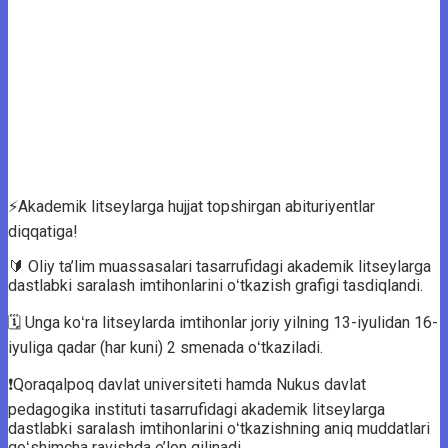
⚡️Akademik litseylarga hujjat topshirgan abituriyentlar
diqqatiga!
🔰 Oliy ta’lim muassasalari tasarrufidagi akademik litseylarga
dastlabki saralash imtihonlarini oʻtkazish grafigi tasdiqlandi.
🗓 Unga koʻra litseylarda imtihonlar joriy yilning 13-iyulidan 16-
iyuliga qadar (har kuni) 2 smenada oʻtkaziladi.
❗️Qoraqalpoq davlat universiteti hamda Nukus davlat
pedagogika instituti tasarrufidagi akademik litseylarga
dastlabki saralash imtihonlarini oʻtkazishning aniq muddatlari
qoʻshimcha ravishda e’lon qilinadi.