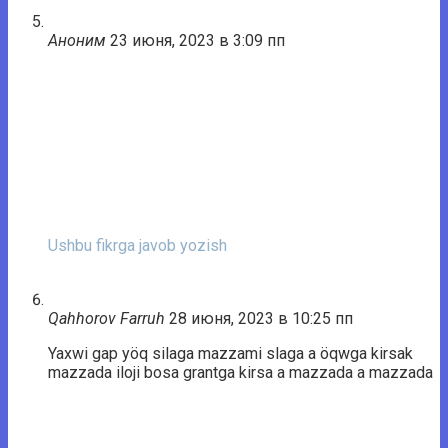
Аноним
23 июня, 2023 в 3:09 пп
Ushbu fikrga javob yozish
Qahhorov Farruh
28 июня, 2023 в 10:25 пп
Yaxwi gap yöq silaga mazzami slaga a öqwga kirsak
mazzada iloji bosa grantga kirsa a mazzada a mazzada