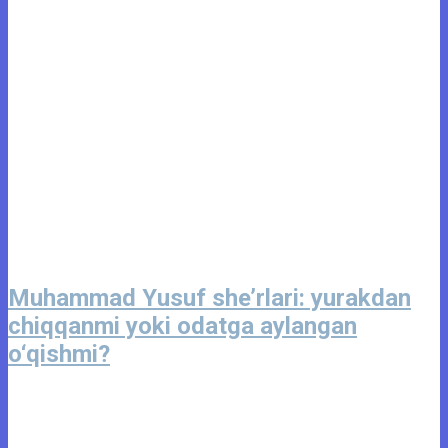
Muhammad Yusuf she’rlari: yurakdan
chiqqanmi yoki odatga aylangan
o‘qishmi?