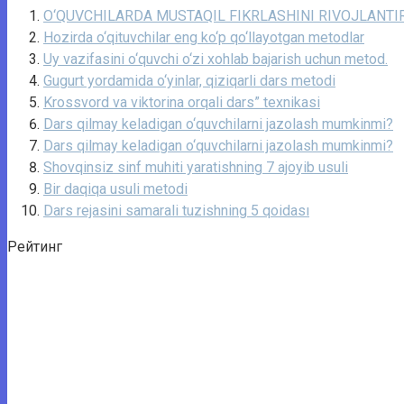
O‘QUVCHILARDA MUSTAQIL FIKRLASHINI RIVOJLANTIR
Hozirda o‘qituvchilar eng ko‘p qo‘llayotgan metodlar
Uy vazifasini o‘quvchi o‘zi xohlab bajarish uchun metod.
Gugurt yordamida o‘yinlar, qiziqarli dars metodi
Krossvord va viktorina orqali dars” texnikasi
Dars qilmay keladigan o‘quvchilarni jazolash mumkinmi?
Dars qilmay keladigan o‘quvchilarni jazolash mumkinmi?
Shovqinsiz sinf muhiti yaratishning 7 ajoyib usuli
Bir daqiqa usuli metodi
Dars rejasini samarali tuzishning 5 qoidası
Рейтинг