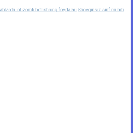
blarda intizomli bo‘lishning foydalari
Shovqinsiz sinf muhiti