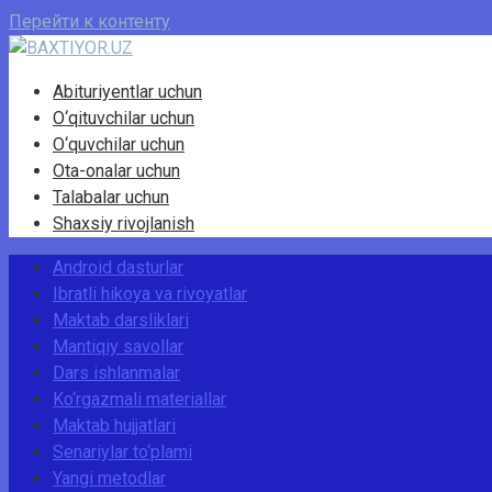
Перейти к контенту
Abituriyentlar uchun
O‘qituvchilar uchun
O‘quvchilar uchun
Ota-onalar uchun
Talabalar uchun
Shaxsiy rivojlanish
Android dasturlar
Ibratli hikoya va rivoyatlar
Maktab darsliklari
Mantiqiy savollar
Dars ishlanmalar
Ko‘rgazmali materiallar
Maktab hujjatlari
Senariylar to‘plami
Yangi metodlar