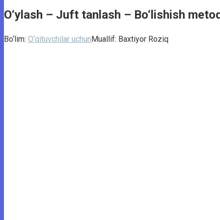
O‘ylash – Juft tanlash – Bo‘lishish meto
Bo‘lim:
O‘qituvchilar uchun
Muallif:
Baxtiyor Roziq