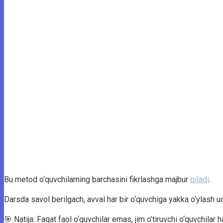
Bu metod o‘quvchilarning barchasini fikrlashga majbur
qiladi
.
Darsda savol berilgach, avval har bir o‘quvchiga yakka o‘ylash uch
🎯 Natija: Faqat faol o‘quvchilar emas, jim o’tiruvchi o‘quvchilar 