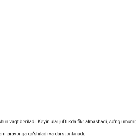
un vaqt beriladi. Keyin ular juftlikda fikr almashadi, so‘ng umumiy 
ham jarayonga qo‘shiladi va dars jonlanadi.