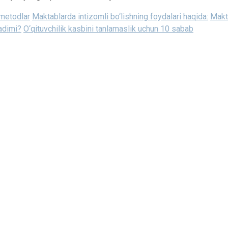
 metodlar
Maktablarda intizomli bo‘lishning foydalari haqida:
Makta
adimi?
O‘qituvchilik kasbini tanlamaslik uchun 10 sabab