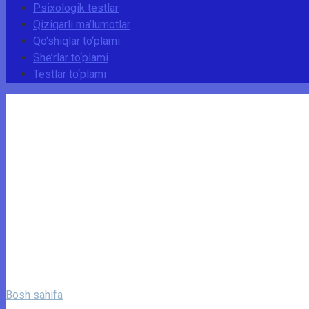
Psixologik testlar
Qiziqarli ma’lumotlar
Qo‘shiqlar to‘plami
She’rlar to‘plami
Testlar to‘plami
Bosh sahifa