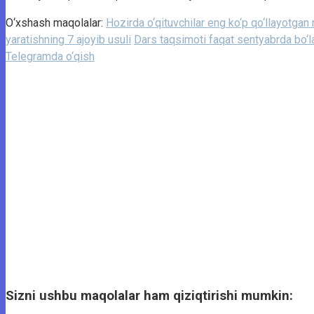
O‘xshash maqolalar:
Hozirda o‘qituvchilar eng ko‘p qo‘llayotgan
yaratishning 7 ajoyib usuli
Dars taqsimoti faqat sentyabrda bo‘l
Telegramda o‘qish
Sizni ushbu maqolalar ham qiziqtirishi mumkin: