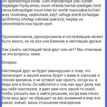
uni qadrlashingiz kerak. Sizni mansabingiz yoki sizdan
tegadigan foyda emas, inson sifatida hurmat qiladigan, hech
narsa kutmaydigan inson bilan bir umrlik munosabat bo‘lishi
aniq. Unutmang, vaqtinchalik, kayf-safoga sherik bo‘ladigan
qo‘shtirnoq ichidagi oshnalar juda ko‘p, haqiqiy va
ishonchlilarini esa topish qiyin.
Одноклассников, однокурсников и сослуживцев может
быть много, но не все они близкие и настоящие друзья.
Как узнать настоящий твой друг или нет? Мы отвечаем
на эти вопросы ниже.
Интерес
Настоящий друг не будет равнодушен к тому, что
происходит в вашей жизни, будет с вами в хорошие и
плохие времена, и не оставит вас одного, когда вы в
беде или в боли. Он заботится о том, как идут дела, как
вы себя чувствуете, и дает вам хоть какой-то совет,
чтобы утешить вас и найти решение, когда вам плохо.
Если ваш друг не обращает на вас внимания и ему все
равно, значит, ваши отношения неискренни.