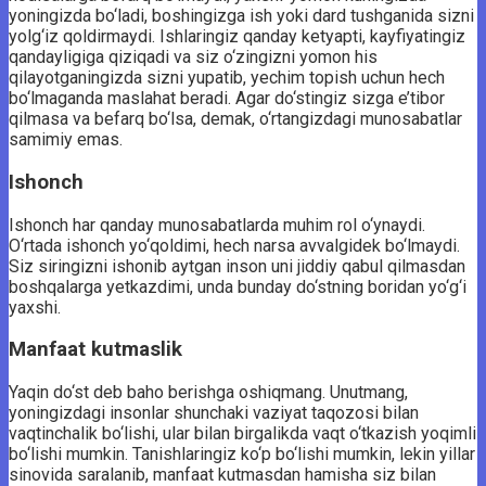
yoningizda bo‘ladi, boshingizga ish yoki dard tushganida sizni
yolg‘iz qoldirmaydi. Ishlaringiz qanday ketyapti, kayfiyatingiz
qandayligiga qiziqadi va siz o‘zingizni yomon his
qilayotganingizda sizni yupatib, yechim topish uchun hech
bo‘lmaganda maslahat beradi. Agar do‘stingiz sizga e’tibor
qilmasa va befarq bo‘lsa, demak, o‘rtangizdagi munosabatlar
samimiy emas.
Ishonch
Ishonch har qanday munosabatlarda muhim rol o‘ynaydi.
O‘rtada ishonch yo‘qoldimi, hech narsa avvalgidek bo‘lmaydi.
Siz siringizni ishonib aytgan inson uni jiddiy qabul qilmasdan
boshqalarga yetkazdimi, unda bunday do‘stning boridan yo‘g‘i
yaxshi.
Manfaat kutmaslik
Yaqin do‘st deb baho berishga oshiqmang. Unutmang,
yoningizdagi insonlar shunchaki vaziyat taqozosi bilan
vaqtinchalik bo‘lishi, ular bilan birgalikda vaqt o‘tkazish yoqimli
bo‘lishi mumkin. Tanishlaringiz ko‘p bo‘lishi mumkin, lekin yillar
sinovida saralanib, manfaat kutmasdan hamisha siz bilan