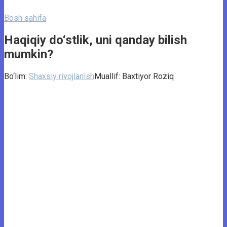
Bosh sahifa
Haqiqiy do‘stlik, uni qanday bilish
mumkin?
Bo‘lim:
Shaxsiy rivojlanish
Muallif:
Baxtiyor Roziq