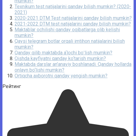
mumkin?
Texnikum test natijalarini qanday bilish mumkin? (2020-
2021)
2020-2021 DTM Test natijalarini qanday bilish mumkin?
2021-2022 DTM test natijalarini qanday bilish mumkin?
Maktablar ochilishi qanday oqibatlarga olib kelishi
mumkin?
Qaysi telegram botlar orqali imtihon natijalarini bilish
mumkin?
Qanday qilib maktabda aʼlochi boʻlish mumkin?
Qishda kayfiyatni qanday ko‘tarish mumkin?
Maktabda darslar an’anaviy boshlanadi. Qanday hollarda
onlayn bo‘lishi mumkin?
Ortiqcha axborotni qanday yengish mumkin?
Рейтинг