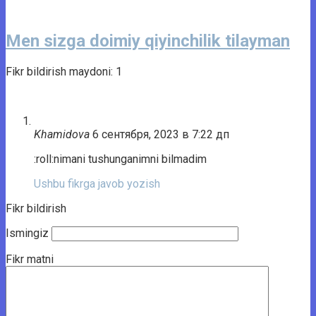
Men sizga doimiy qiyinchilik tilayman
Fikr bildirish maydoni: 1
Khamidova
6 сентября, 2023 в 7:22 дп
:roll:nimani tushunganimni bilmadim
Ushbu fikrga javob yozish
Fikr bildirish
Ismingiz
Fikr matni