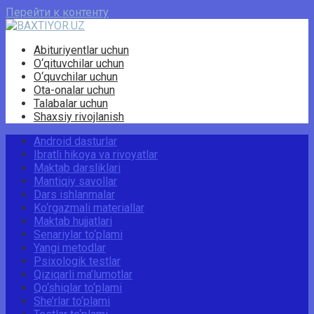
Перейти к контенту
Abituriyentlar uchun
O‘qituvchilar uchun
O‘quvchilar uchun
Ota-onalar uchun
Talabalar uchun
Shaxsiy rivojlanish
Android dasturlar
Ibratli hikoya va rivoyatlar
Maktab darsliklari
Mantiqiy savollar
Dars ishlanmalar
Ko‘rgazmali materiallar
Maktab hujjatlari
Senariylar to‘plami
Yangi metodlar
Psixologik testlar
Qiziqarli ma’lumotlar
Qo‘shiqlar to‘plami
She’rlar to‘plami