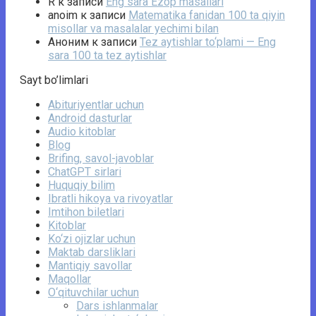
R
к записи
Eng sara Ezop masallari
anoim
к записи
Matematika fanidan 100 ta qiyin
misollar va masalalar yechimi bilan
Аноним
к записи
Tez aytishlar to‘plami — Eng
sara 100 ta tez aytishlar
Sayt bo’limlari
Abituriyentlar uchun
Android dasturlar
Audio kitoblar
Blog
Brifing, savol-javoblar
ChatGPT sirlari
Huquqiy bilim
Ibratli hikoya va rivoyatlar
Imtihon biletlari
Kitoblar
Ko‘zi ojizlar uchun
Maktab darsliklari
Mantiqiy savollar
Maqollar
O‘qituvchilar uchun
Dars ishlanmalar