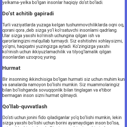
yelkama-yelka bo‘lgan insonlar haqiqiy do‘st bo‘ladi.
Do‘st achitib gapiradi
Turli vaziyatlarda yuzaga kelgan tushunmovchiliklarda oqni oq,
qorani qora ,deb sizga yo‘l ko‘rsatuvchi insonlarni qadrlang.
Ular sizga yaxshi ko‘rinish uchungina qilgan ish va
qarorlaringizni ma’qullab turmaydi. Siz eshitishni xohlaysizmi,
yo‘qmi, haqiqatni yuzingizga aytadi. Ko‘zingizga yaxshi
ko‘rinish uchun ikkiyuzlamachilik va tilyog‘lamalik qilgan
insonlardan uzoqroq yuring.
Hurmat
Bir insonning ikkinchisiga bo‘lgan hurmati siz uchun muhim kun
va sanalarda namoyon bo‘lishi mumkin. Siz muammolaringiz
bilan bo‘lishganda sovuqqonlik bilan tinglagan va e’tibor
bermagan inson sizni hurmat qilmaydi.
Qo‘llab-quvvatlash
Do‘sti uchun jonini fido qiladiganlar yo‘q bo‘lishi mumkin, lekin
sizga yaxshi bo‘lishi uchun borini ayamaydigan inson bo‘lsa,