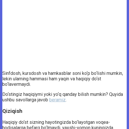
Sinfdosh, kursdosh va hamkasblar soni ko‘p bo‘lishi mumkin,
lekin ularning hammasi ham yaqin va haqiqiy do‘st
bo‘lavermaydi.
Do‘stingiz haqiqiymi yoki yo‘q qanday bilish mumkin? Quyida
ushbu savollarga javob
beramiz
.
Qiziqish
Haqiqiy do‘st sizning hayotingizda bo‘layotgan voqea-
hodisalarga befarq bo‘lmaydi, yaxshi-yomon kuningizda