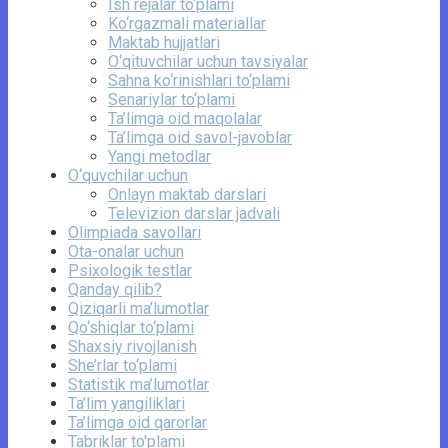
Ish rejalar to‘plami
Ko‘rgazmali materiallar
Maktab hujjatlari
O‘qituvchilar uchun tavsiyalar
Sahna ko‘rinishlari to‘plami
Senariylar to‘plami
Ta’limga oid maqolalar
Ta’limga oid savol-javoblar
Yangi metodlar
O‘quvchilar uchun
Onlayn maktab darslari
Televizion darslar jadvali
Olimpiada savollari
Ota-onalar uchun
Psixologik testlar
Qanday qilib?
Qiziqarli ma’lumotlar
Qo‘shiqlar to‘plami
Shaxsiy rivojlanish
She’rlar to‘plami
Statistik ma’lumotlar
Ta’lim yangiliklari
Ta’limga oid qarorlar
Tabriklar to'plami