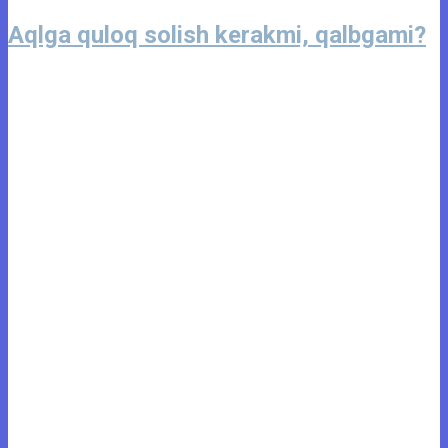
Aqlga quloq solish kerakmi, qalbgami?