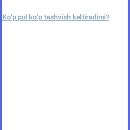
Ko‘p pul ko‘p tashvish keltiradimi?