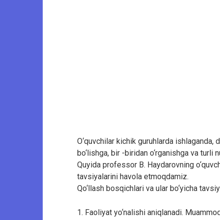
O‘quvchilar kichik guruhlarda ishlaganda, d
bo‘lishga, bir -biridan o‘rganishga va turli
Quyida professor B. Haydarovning o‘quvchil
tavsiyalarini havola etmoqdamiz.
Qo‘llash bosqichlari va ular bo‘yicha tavsiy
1. Faoliyat yo‘nalishi aniqlanadi. Muammoda