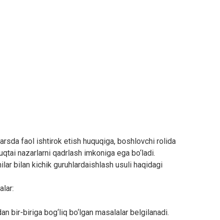
arsda faol ishtirok etish huquqiga, boshlovchi rolida
 nuqtai nazarlarni qadrlash imkoniga ega bo‘ladi.
ar bilan kichik guruhlardaishlash usuli haqidagi
alar:
n bir-biriga bog‘liq bo‘lgan masalalar belgilanadi.