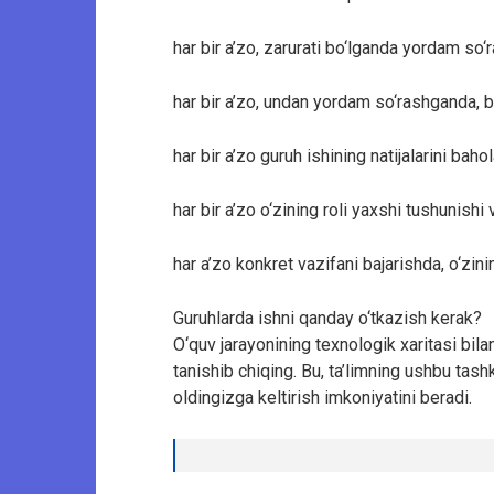
har bir a’zo, zarurati bo‘lganda yordam so‘r
har bir a’zo, undan yordam so‘rashganda, b
har bir a’zo guruh ishining natijalarini baho
har bir a’zo o‘zining roli yaxshi tushunishi 
har a’zo konkret vazifani bajarishda, o‘zini
Guruhlarda ishni qanday o‘tkazish kerak?
O‘quv jarayonining texnologik xaritasi bila
tanishib chiqing. Bu, ta’limning ushbu tash
oldingizga keltirish imkoniyatini beradi.