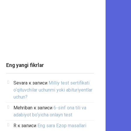
Eng yangi fikrlar
Sevara
к записи
Milliy test sertifikati
o‘qituvchilar uchunmi yoki abituriyentlar
uchun?
Mehriban
к записи
6-sinf ona tili va
adabiyot bo‘yicha onlayn test
R
к записи
Eng sara Ezop masallari