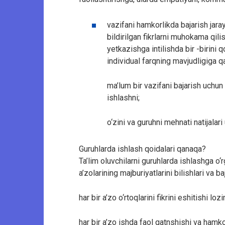
vazifani hamkorlikda bajarish jaray
bildirilgan fikrlarni muhokama qili
yetkazishga intilishda bir -birini 
individual farqning mavjudligiga q
ma’lum bir vazifani bajarish uchu
ishlashni;
o‘zini va guruhni mehnati natijalari
Guruhlarda ishlash qoidalari qanaqa?
Ta’lim oluvchilarni guruhlarda ishlashga o‘
a’zolarining majburiyatlarini bilishlari va ba
har bir a’zo o‘rtoqlarini fikrini eshitishi lozi
har bir a’zo ishda faol qatnshishi va hamko