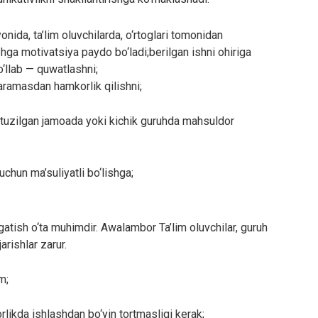
onida, ta’lim oluvchilarda, o‘rtoglari tomonidan
shga motivatsiya paydo bo‘ladi;berilgan ishni ohiriga
qo‘llab — quwatlashni;
aramasdan hamkorlik qilishni;
n tuzilgan jamoada yoki kichik guruhda mahsuldor
 uchun ma’suliyatli bo‘lishga;
rgatish o‘ta muhimdir. Awalambor Ta’lim oluvchilar, guruh
jarishlar zarur.
m;
rlikda ishlashdan bo‘yin tortmasligi kerak;