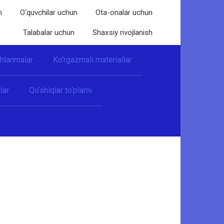
n
O‘quvchilar uchun
Ota-onalar uchun
Talabalar uchun
Shaxsiy rivojlanish
shlanmalar
Ko‘rgazmali materiallar
lar
Qo‘shiqlar to‘plami