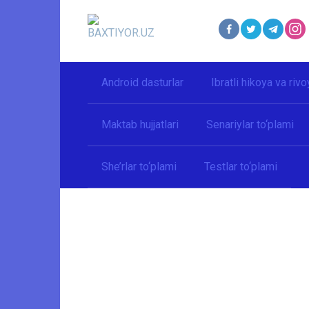
Перейти
к
контенту
Android dasturlar
Ibratli hikoya va rivo
Maktab hujjatlari
Senariylar to‘plami
She’rlar to‘plami
Testlar to‘plami