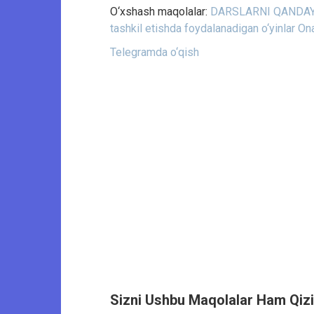
O‘xshash maqolalar:
​DARSLARNI QANDA
tashkil etishda foydalanadigan o‘yinlar
Ona
Telegramda o‘qish
Sizni Ushbu Maqolalar Ham Qizi