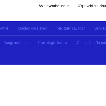
Abituriyentlar uchun
O‘qituvchilar uchu
yatlar
Maktab darsliklari
Mantiqiy savollar
Dars i
Yangi metodlar
Psixologik testlar
Qiziqarli ma’lumot