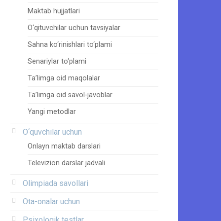
Maktab hujjatlari
O‘qituvchilar uchun tavsiyalar
Sahna ko‘rinishlari to‘plami
Senariylar to‘plami
Ta’limga oid maqolalar
Ta’limga oid savol-javoblar
Yangi metodlar
O‘quvchilar uchun
Onlayn maktab darslari
Televizion darslar jadvali
Olimpiada savollari
Ota-onalar uchun
Psixologik testlar