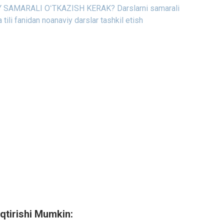
Y SAMARALI OʻTKAZISH KERAK?
Darslarni samarali
 tili fanidan noanaviy darslar tashkil etish
qtirishi Mumkin: