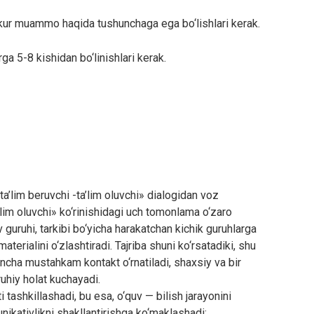
azkur muammo haqida tushunchaga ega bo‘lishlari kerak.
rga 5-8 kishidan bo‘linishlari kerak.
«ta’lim beruvchi -ta’lim oluvchi» dialogidan voz
’lim oluvchi» ko‘rinishidagi uch tomonlama o‘zaro
 guruhi, tarkibi bo‘yicha harakatchan kichik guruhlarga
materialini o‘zlashtiradi. Tajriba shuni ko‘rsatadiki, shu
a ancha mustahkam kontakt o‘rnatiladi, shaxsiy va bir
ruhiy holat kuchayadi.
 tashkillashadi, bu esa, o‘quv — bilish jarayonini
nikativlikni shakllantirishga ko‘maklashadi: