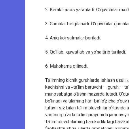
2. Kerakli asos yaratiladi. O‘quvchilar m
3. Guruhlar belgilanadi. O‘quvchilar guruhla
4. Aniq ko‘rsatmalar beriladi.
5. Qo‘llab -quwatlab va yo‘naltirib turiladi.
6. Muhokama qilinadi.
Ta’limning kichik guruhlarda ishlash usuli 
kechishni va «ta’lim beruvchi — guruh — ta
munosabatga o‘tishni nazarda tutadi. O‘quv
bo‘linadi va ularning har -biri o‘zicha o‘quv 
tufayli siz bilan ta’lim oluvchilar o‘rtasid
vaqtning o‘zida ta’lim jarayonida jamoaviy 
Ta’lim oluvchilarning hamkorlikdagi harakati
faollashtirishga, ularda empatiyani, kommu