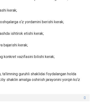
ashi kerak;
oshqalarga o‘z yordamini berishi kerak;
lashda ishtirok etishi kerak;
va bajarishi kerak;
ng konkret vazifasini bilishi kerak;
n, ta’limning guruhli shaklidai foydalangan holda
kiliy shaklin amalga oshirish jarayonini yorqin ko‘z