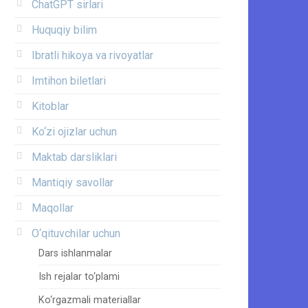
ChatGPT sirlari
Huquqiy bilim
Ibratli hikoya va rivoyatlar
Imtihon biletlari
Kitoblar
Ko‘zi ojizlar uchun
Maktab darsliklari
Mantiqiy savollar
Maqollar
O‘qituvchilar uchun
Dars ishlanmalar
Ish rejalar to‘plami
Ko‘rgazmali materiallar