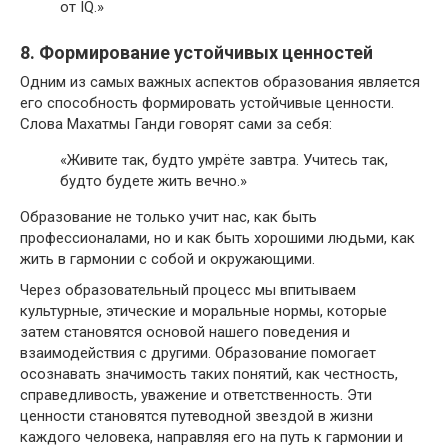
от IQ.»
8. Формирование устойчивых ценностей
Одним из самых важных аспектов образования является
его способность формировать устойчивые ценности.
Слова Махатмы Ганди говорят сами за себя:
«Живите так, будто умрёте завтра. Учитесь так,
будто будете жить вечно.»
Образование не только учит нас, как быть
профессионалами, но и как быть хорошими людьми, как
жить в гармонии с собой и окружающими.
Через образовательный процесс мы впитываем
культурные, этические и моральные нормы, которые
затем становятся основой нашего поведения и
взаимодействия с другими. Образование помогает
осознавать значимость таких понятий, как честность,
справедливость, уважение и ответственность. Эти
ценности становятся путеводной звездой в жизни
каждого человека, направляя его на путь к гармонии и