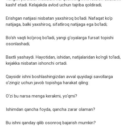
kashf etadi. Kelajakda avlod uchun tajriba qoldiradi;
Erishgan natijasi nisbatan yaxshiroq bo‘ladi. Nafaqat ko‘p
natijaga, balki yaxshiroq, sifatliroq natijaga ega bo‘ladi;
Bo‘sh vaqti ko‘proq bo‘ladi, yangi g‘oyalarga fursat topishi
osonlashadi;
Baxtli yashaydi. Hayotidan, ishidan, natijalaridan ko‘ngli to‘ladi,
kejakka nisbatan ishonchi ortadi.
Qaysidir ishni boshlashingizdan avval quyidagi savollarga
o‘zingiz uchun javob topishga harakat qiling:
O‘zi bu narsa menga kerakmi, yo‘qmi?
Ishimdan qancha foyda, qancha zarar olaman?
Bu ishni qanday qilib osonroq bajarish mumkin?