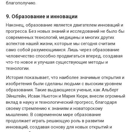
благополучию.
9. Образование и инновации
Наконец, образование является двигателем инноваций и
прогресса. Без новых знаний и исследований не было бы
современных технологий, медицины и многих других
аспектов нашей жизни, которые мы сегодня считаем
само собой разумеющимися. Лишь через образование
человечество способно продвигаться вперед, создавая
что-то новое и улучшая существующие методы и
технологии.
История показывает, что наиболее значимые открытия и
изобретения были сделаны людьми с высоким уровнем
образования. Такие выдающиеся ученые, как Альберт
Эйнштейн, Исаак Ньютон и Мария Кюри, внесли огромный
вклад в науку и технологический прогресс, благодаря
своему стремлению к знаниям и новаторскому
мышлению. В современном мире образование
продолжает играть решающую роль в развитии
инноваций, создавая основу для новых открытий и