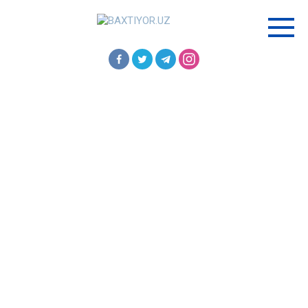
Перейти
к
контенту