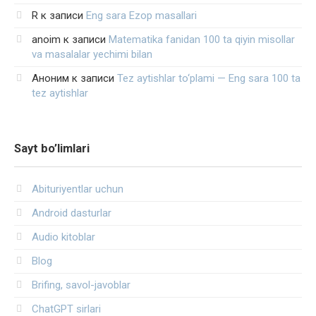
R
к записи
Eng sara Ezop masallari
anoim
к записи
Matematika fanidan 100 ta qiyin misollar
va masalalar yechimi bilan
Аноним
к записи
Tez aytishlar to‘plami — Eng sara 100 ta
tez aytishlar
Sayt bo’limlari
Abituriyentlar uchun
Android dasturlar
Audio kitoblar
Blog
Brifing, savol-javoblar
ChatGPT sirlari