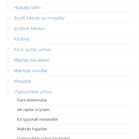
Huquqiy bilim
Ibratli hikoya va rivoyatlar
Imtihon biletlari
Kitoblar
Ko‘zi ojizlar uchun
Maktab darsliklari
Mantiqiy savollar
Maqollar
O‘qituvchilar uchun
Dars ishlanmalar
Ish rejalar to‘plami
Ko‘rgazmali materiallar
Maktab hujjatlari
O‘qituvchilar uchun tavsiyalar