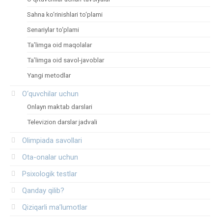
Sahna ko‘rinishlari to‘plami
Senariylar to‘plami
Ta’limga oid maqolalar
Ta’limga oid savol-javoblar
Yangi metodlar
O‘quvchilar uchun
Onlayn maktab darslari
Televizion darslar jadvali
Olimpiada savollari
Ota-onalar uchun
Psixologik testlar
Qanday qilib?
Qiziqarli ma’lumotlar