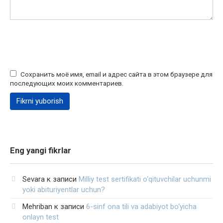
Сохранить моё имя, email и адрес сайта в этом браузере для
последующих моих комментариев.
Eng yangi fikrlar
Sevara
к записи
Milliy test sertifikati o‘qituvchilar uchunmi
yoki abituriyentlar uchun?
Mehriban
к записи
6-sinf ona tili va adabiyot bo‘yicha
onlayn test