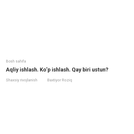
Bosh sahifa
Aqliy ishlash. Ko‘p ishlash. Qay biri ustun?
Shaxsiy rivojlanish
Baxtiyor Roziq