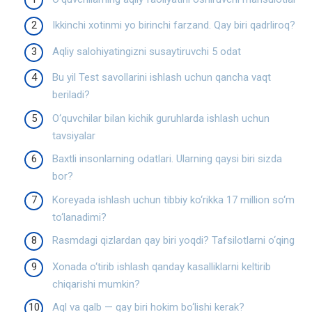
Ikkinchi xotinmi yo birinchi farzand. Qay biri qadrliroq?
Aqliy salohiyatingizni susaytiruvchi 5 odat
Bu yil Test savollarini ishlash uchun qancha vaqt
beriladi?
O‘quvchilar bilan kichik guruhlarda ishlash uchun
tavsiyalar
Baxtli insonlarning odatlari. Ularning qaysi biri sizda
bor?
Koreyada ishlash uchun tibbiy ko‘rikka 17 million so‘m
to‘lanadimi?
Rasmdagi qizlardan qay biri yoqdi? Tafsilotlarni o‘qing
Xonada o‘tirib ishlash qanday kasalliklarni keltirib
chiqarishi mumkin?
Aql va qalb — qay biri hokim bo‘lishi kerak?