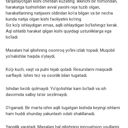
tarqatayotgan kishi chetdan kuzating. Ikkinchi bir tomondan,
harakatga tushishdan avval yaxshi reja tuzib olgan,
harakatlarining natijasini oldindan ko‘ra bilgan va bir necha
kunda natija olgan kishi faoliyatini ko‘ring.
Siz ko‘p ishlaydigan emas, aqlli ishlaydigan bo‘lishingiz kerak.
Aql ishlatib harakat qilgan kishi quyidagi ustunliklarga ega
bo‘ladi:
Masalani hal qilishning osonroq yo‘lini izlab topadi. Muqobil
yo‘nalishlar haqida o‘ylaydi;
Ko‘p kuch, vaqt va pulni tejab qoladi. Resurslarni maqsadli
sarflaydi. Ishini tez va osonlik bilan tugatadi;
Ishidan bezib qolmaydi. Yo‘qotishlar kam bo‘ladi va ish
davomida salbiy ta’sir sezilmaydi;
O‘rganadi. Bir marta ishni aqlli tugatgan kishida keyingi ishlarni
ham huddi shunday yakunlash odati shakllanadi;
Yangilik yaratadi. Masalani hal qilishning innovatsion usullarini