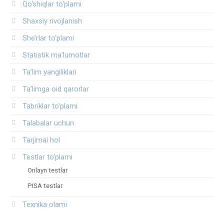
Qo‘shiqlar to‘plami
Shaxsiy rivojlanish
She’rlar to‘plami
Statistik ma’lumotlar
Ta’lim yangiliklari
Ta’limga oid qarorlar
Tabriklar to'plami
Talabalar uchun
Tarjimai hol
Testlar to‘plami
Onlayn testlar
PISA testlar
Texnika olami