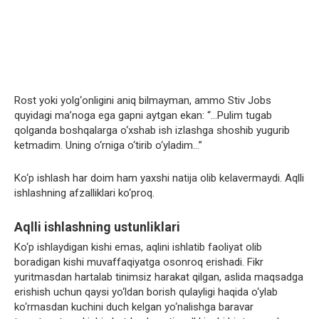
Rost yoki yolg‘onligini aniq bilmayman, ammo Stiv Jobs
quyidagi ma’noga ega gapni aytgan ekan: “…Pulim tugab
qolganda boshqalarga o‘xshab ish izlashga shoshib yugurib
ketmadim. Uning o‘rniga o‘tirib o‘yladim…”
Ko‘p ishlash har doim ham yaxshi natija olib kelavermaydi. Aqlli
ishlashning afzalliklari ko‘proq.
Aqlli ishlashning ustunliklari
Ko‘p ishlaydigan kishi emas, aqlini ishlatib faoliyat olib
boradigan kishi muvaffaqiyatga osonroq erishadi. Fikr
yuritmasdan hartalab tinimsiz harakat qilgan, aslida maqsadga
erishish uchun qaysi yo‘ldan borish qulayligi haqida o‘ylab
ko‘rmasdan kuchini duch kelgan yo‘nalishga baravar