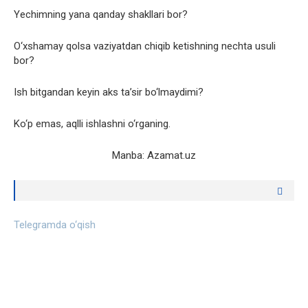
Yechimning yana qanday shakllari bor?
O‘xshamay qolsa vaziyatdan chiqib ketishning nechta usuli
bor?
Ish bitgandan keyin aks ta’sir bo‘lmaydimi?
Ko‘p emas, aqlli ishlashni o‘rganing.
Manba: Azamat.uz
Telegramda o‘qish