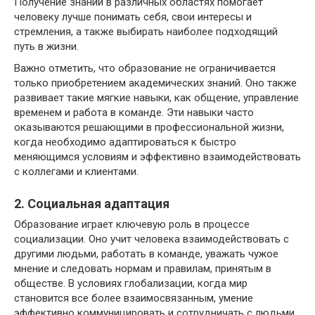
Получение знаний в различных областях помогает
человеку лучше понимать себя, свои интересы и
стремления, а также выбирать наиболее подходящий
путь в жизни.
Важно отметить, что образование не ограничивается
только приобретением академических знаний. Оно также
развивает такие мягкие навыки, как общение, управление
временем и работа в команде. Эти навыки часто
оказываются решающими в профессиональной жизни,
когда необходимо адаптироваться к быстро
меняющимся условиям и эффективно взаимодействовать
с коллегами и клиентами.
2. Социальная адаптация
Образование играет ключевую роль в процессе
социализации. Оно учит человека взаимодействовать с
другими людьми, работать в команде, уважать чужое
мнение и следовать нормам и правилам, принятым в
обществе. В условиях глобализации, когда мир
становится все более взаимосвязанным, умение
эффективно коммуницировать и сотрудничать с людьми