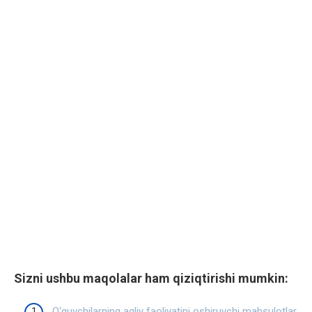
Sizni ushbu maqolalar ham qiziqtirishi mumkin:
O‘quvchilarning aqliy faoliyatini oshiruvchi mahsulotlar