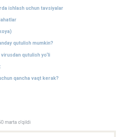
arda ishlash uchun tavsiyalar
lahatlar
ikoya)
qanday qutulish mumkin?
virusdan qutulish yo‘li
:
 uchun qancha vaqt kerak?
0 marta o'qildi