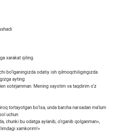
ashadi
a xarakat qiling.
hi bo‘lganingizda odatiy ish qilmoqchiligingizda
gizga ayting:
en xotirjamman. Mening xayotim va taqdirim o‘z
iroq tortayotgan bo‘lsa, unda barcha narsadan ma’lum
sol uchun:
, chunki bu odatga aylanib, o‘rganib qolganman»,
‘limdagi xamkorim!»