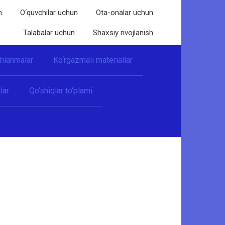
n
O‘quvchilar uchun
Ota-onalar uchun
Talabalar uchun
Shaxsiy rivojlanish
shlanmalar
Ko‘rgazmali materiallar
lar
Qo‘shiqlar to‘plami