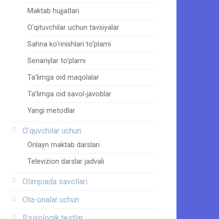
Maktab hujjatlari
O‘qituvchilar uchun tavsiyalar
Sahna ko‘rinishlari to‘plami
Senariylar to‘plami
Ta’limga oid maqolalar
Ta’limga oid savol-javoblar
Yangi metodlar
O‘quvchilar uchun
Onlayn maktab darslari
Televizion darslar jadvali
Olimpiada savollari
Ota-onalar uchun
Psixologik testlar