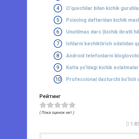
O‘quvchilar bilan kichik guruhl
Psixolog daftaridan kichik mas
Unutilmas dars (kichik ibratli h
Ishlarni kechiktirish odatidan 
Android telefonlarni bloglovchi 
Katta yo‘ldagi kichik eslatmalar
Professional dasturchi bo‘lish
Рейтинг
( Пока оценок нет )
1 85