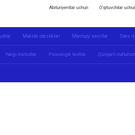
Abituriyentlar uchun
O‘qituvchilar uchu
yatlar
Maktab darsliklari
Mantiqiy savollar
Dars i
Yangi metodlar
Psixologik testlar
Qiziqarli ma’lumot