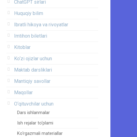
ChatGPT sirlari
Huquqiy bilim
Ibratli hikoya va rivoyatlar
Imtihon biletlari
Kitoblar
Ko‘zi ojizlar uchun
Maktab darsliklari
Mantiqiy savollar
Maqollar
O‘qituvchilar uchun
Dars ishlanmalar
Ish rejalar to‘plami
Ko‘rgazmali materiallar