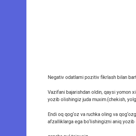
Negativ odatlarni pozitiv fikrlash bilan bar
Vazifani bajarishdan oldin, qaysi yomon xis
yozib olishingiz juda muxim.(chekish, yolg‘
Endi oq qog‘oz va ruchka oling va qog‘ozga
afzalliklarga ega bo‘lishingizni aniq yozib