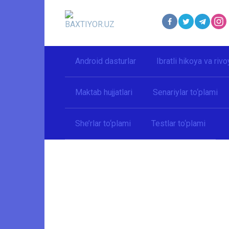
Перейти
к
контенту
Android dasturlar
Ibratli hikoya va rivo
Maktab hujjatlari
Senariylar to‘plami
She’rlar to‘plami
Testlar to‘plami