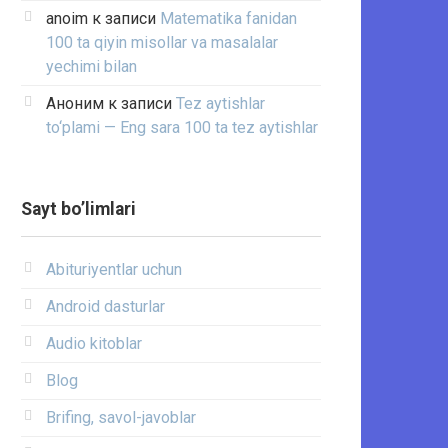
anoim
к записи
Matematika fanidan
100 ta qiyin misollar va masalalar
yechimi bilan
Аноним
к записи
Tez aytishlar
to‘plami — Eng sara 100 ta tez aytishlar
Sayt bo’limlari
Abituriyentlar uchun
Android dasturlar
Audio kitoblar
Blog
Brifing, savol-javoblar