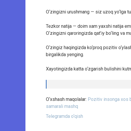
O‘zingizni urushmang — siz uzoq yo‘lga t
Tezkor natija — doim xam yaxshi natija em
O‘zingizni qaroringizda qat’iy bo‘ling va m
O‘zingiz haqingizda ko‘proq pozitiv o‘ylash
birgalikda yenging.
Xayotingizda katta o‘zgarish bulishin
O‘xshash maqolalar:
Pozitiv insonga xos 
samarali mashq
Telegramda o‘qish