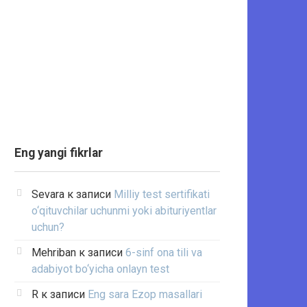
Eng yangi fikrlar
Sevara
к записи
Milliy test sertifikati
o‘qituvchilar uchunmi yoki abituriyentlar
uchun?
Mehriban
к записи
6-sinf ona tili va
adabiyot bo‘yicha onlayn test
R
к записи
Eng sara Ezop masallari