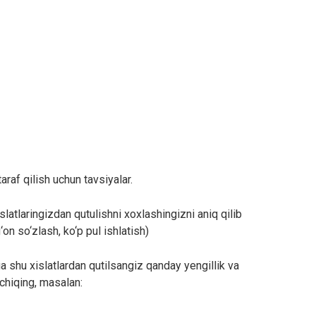
taraf qilish uchun tavsiyalar.
latlaringizdan qutulishni xoxlashingizni aniq qilib
on so‘zlash, ko‘p pul ishlatish)
 shu xislatlardan qutilsangiz qanday yengillik va
 chiqing, masalan: