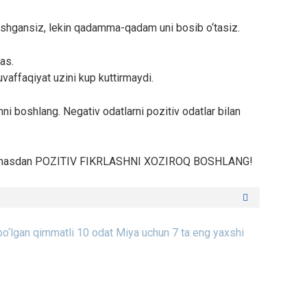
ushgansiz, lekin qadamma-qadam uni bosib o‘tasiz.
as.
uvaffaqiyat uzini kup kuttirmaydi.
ni boshlang. Negativ odatlarni pozitiv odatlar bilan
i kutmasdan POZITIV FIKRLASHNI XOZIROQ BOSHLANG!
bo‘lgan qimmatli 10 odat
Miya uchun 7 ta eng yaxshi