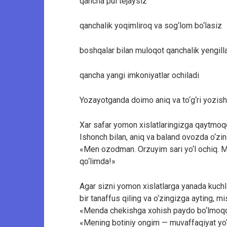
qancha pul tejaysiz
qanchalik yoqimliroq va sog‘lom bo‘lasiz
boshqalar bilan muloqot qanchalik yengill
qancha yangi imkoniyatlar ochiladi
Yozayotganda doimo aniq va to‘g‘ri yozishg
Xar safar yomon xislatlaringizga qaytmoqc
Ishonch bilan, aniq va baland ovozda o‘zin
«Men ozodman. Orzuyim sari yo‘l ochiq. M
qo‘limda!»
Agar sizni yomon xislatlarga yanada kuchl
bir tanaffus qiling va o‘zingizga ayting, mi
«Menda chekishga xohish paydo bo‘lmoqda
«Mening botiniy ongim — muvaffaqiyat yo