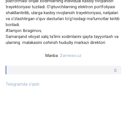
platformasi orqali xodimlarning individual kasbiy rivojlanish
trayektoriyasi tuziladi. O‘qituvchilarning elektron portfoliyasi
shakllantirilib, ularga kasbiy rivojlanish trayektoriyasi, natijalari
va o‘zlashtirgan o‘quv dasturlari to‘g‘risidagi ma’lumotlar kiritib
boriladi.
A’lamjon Ibragimov,
Samarqand viloyat xalq ta’limi xodimlarini qayta tayyorlash va
ularning malakasini oshirish hududiy markazi direktori.
Manba:
Zarnews.uz
Telegramda o‘qish