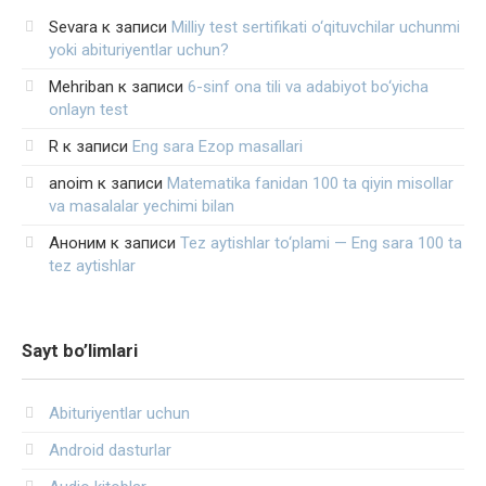
Sevara
к записи
Milliy test sertifikati o‘qituvchilar uchunmi
yoki abituriyentlar uchun?
Mehriban
к записи
6-sinf ona tili va adabiyot bo‘yicha
onlayn test
R
к записи
Eng sara Ezop masallari
anoim
к записи
Matematika fanidan 100 ta qiyin misollar
va masalalar yechimi bilan
Аноним
к записи
Tez aytishlar to‘plami — Eng sara 100 ta
tez aytishlar
Sayt bo’limlari
Abituriyentlar uchun
Android dasturlar