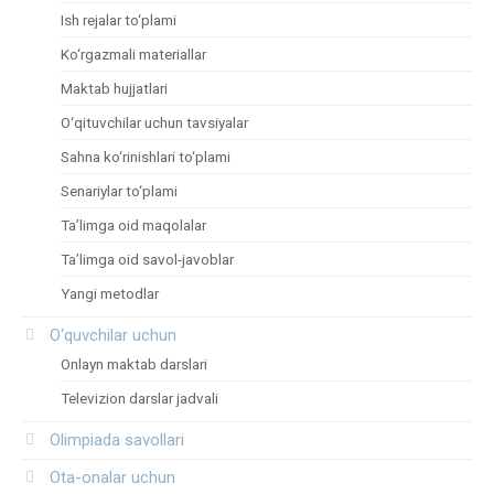
Ish rejalar to‘plami
Ko‘rgazmali materiallar
Maktab hujjatlari
O‘qituvchilar uchun tavsiyalar
Sahna ko‘rinishlari to‘plami
Senariylar to‘plami
Ta’limga oid maqolalar
Ta’limga oid savol-javoblar
Yangi metodlar
O‘quvchilar uchun
Onlayn maktab darslari
Televizion darslar jadvali
Olimpiada savollari
Ota-onalar uchun