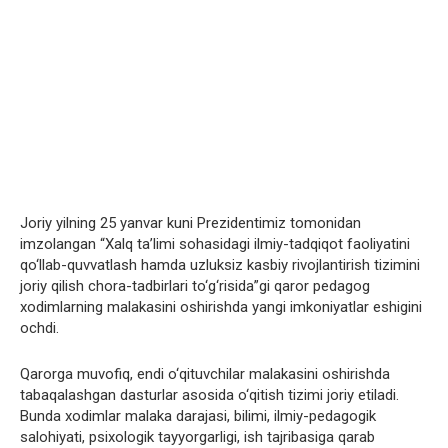
Joriy yilning 25 yanvar kuni Prezidentimiz tomonidan
imzolangan “Xalq ta’limi sohasidagi ilmiy-tadqiqot faoliyatini
qo‘llab-quvvatlash hamda uzluksiz kasbiy rivojlantirish tizimini
joriy qilish chora-tadbirlari to‘g‘risida”gi qaror pedagog
xodimlarning malakasini oshirishda yangi imkoniyatlar eshigini
ochdi.
Qarorga muvofiq, endi o‘qituvchilar malakasini oshirishda
tabaqalashgan dasturlar asosida o‘qitish tizimi joriy etiladi.
Bunda xodimlar malaka darajasi, bilimi, ilmiy-pedagogik
salohiyati, psixologik tayyorgarligi, ish tajribasiga qarab