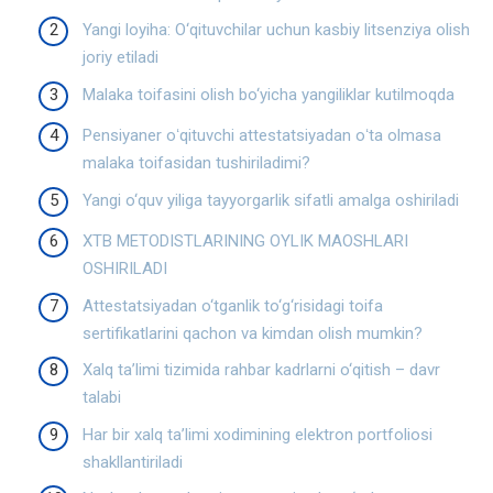
Yangi loyiha: O‘qituvchilar uchun kasbiy litsenziya olish
joriy etiladi
Malaka toifasini olish bo‘yicha yangiliklar kutilmoqda
Pensiyaner oʻqituvchi attestatsiyadan oʻta olmasa
malaka toifasidan tushiriladimi?
Yangi o‘quv yiliga tayyorgarlik sifatli amalga oshiriladi
XTB METODISTLARINING OYLIK MAOSHLARI
OSHIRILADI
Attestatsiyadan o‘tganlik to‘g‘risidagi toifa
sertifikatlarini qachon va kimdan olish mumkin?
Xalq ta’limi tizimida rahbar kadrlarni o‘qitish – davr
talabi
Har bir xalq ta’limi xodimining elektron portfoliosi
shakllantiriladi