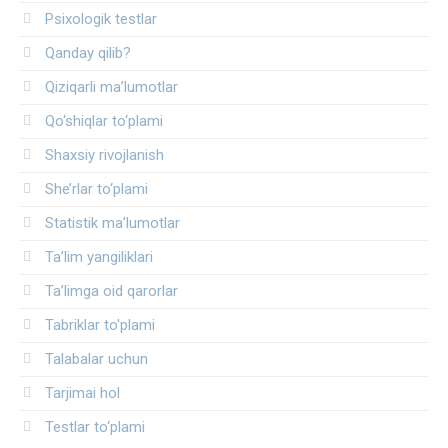
Psixologik testlar
Qanday qilib?
Qiziqarli ma’lumotlar
Qo‘shiqlar to‘plami
Shaxsiy rivojlanish
She’rlar to‘plami
Statistik ma’lumotlar
Ta’lim yangiliklari
Ta’limga oid qarorlar
Tabriklar to'plami
Talabalar uchun
Tarjimai hol
Testlar to‘plami