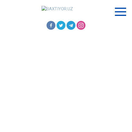
Перейти
к
контенту