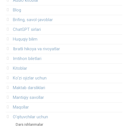
Audio kitoblar
Blog
Brifing, savol-javoblar
ChatGPT sirlari
Huquqiy bilim
Ibratli hikoya va rivoyatlar
Imtihon biletlari
Kitoblar
Ko‘zi ojizlar uchun
Maktab darsliklari
Mantiqiy savollar
Maqollar
O‘qituvchilar uchun
Dars ishlanmalar