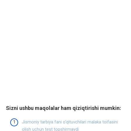
Sizni ushbu maqolalar ham qiziqtirishi mumkin:
Jismoniy tarbiya fani o‘qituvchilari malaka toifasini
olish uchun test topshirmaydi