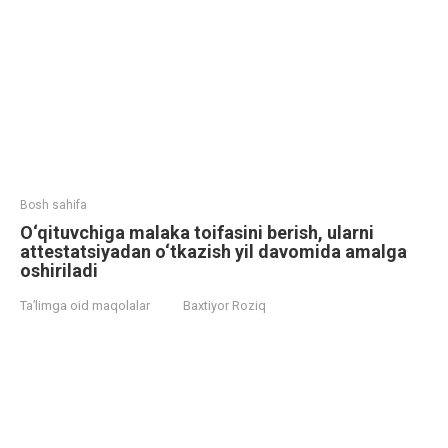
Bosh sahifa
O‘qituvchiga malaka toifasini berish, ularni
attestatsiyadan o‘tkazish yil davomida amalga
oshiriladi
Ta’limga oid maqolalar
Baxtiyor Roziq