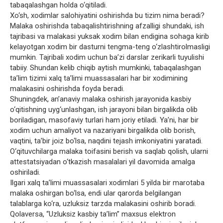
tabaqalashgan holda o‘qitiladi.
Xo‘sh, xodimlar salohiyatini oshirishda bu tizim nima beradi?
Malaka oshirishda tabaqalishtirishning afzalligi shundaki, ish
tajribasi va malakasi yuksak xodim bilan endigina sohaga kirib
kelayotgan xodim bir dasturni tengma-teng o‘zlashtirolmasligi
mumkin. Tajribali xodim uchun ba’zi darslar zerikarli tuyulishi
tabiiy. Shundan kelib chiqib aytish mumkinki, tabaqalashgan
ta’lim tizimi xalq ta’limi muassasalari har bir xodimining
malakasini oshirishda foyda beradi.
Shuningdek, an’anaviy malaka oshirish jarayonida kasbiy
o‘qitishning uyg‘unlashgan, ish jarayoni bilan birgalikda olib
boriladigan, masofaviy turlari ham joriy etiladi. Ya’ni, har bir
xodim uchun amaliyot va nazariyani birgalikda olib borish,
vaqtini, ta’bir joiz bo‘lsa, naqdini tejash imkoniyatini yaratadi.
O‘qituvchilarga malaka toifasini berish va saqlab qolish, ularni
attestatsiyadan o‘tkazish masalalari yil davomida amalga
oshiriladi.
Ilgari xalq ta’limi muassasalari xodimlari 5 yilda bir marotaba
malaka oshirgan bo‘lsa, endi ular qarorda belgilangan
talablarga ko‘ra, uzluksiz tarzda malakasini oshirib boradi.
Qolaversa, “Uzluksiz kasbiy ta’lim” maxsus elektron