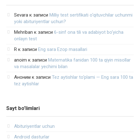
Sevara
к записи
Milliy test sertifikati o‘qituvchilar uchunmi
yoki abituriyentlar uchun?
Mehriban
к записи
6-sinf ona tili va adabiyot bo‘yicha
onlayn test
R
к записи
Eng sara Ezop masallari
anoim
к записи
Matematika fanidan 100 ta qiyin misollar
va masalalar yechimi bilan
Аноним
к записи
Tez aytishlar to‘plami — Eng sara 100 ta
tez aytishlar
Sayt bo’limlari
Abituriyentlar uchun
Android dasturlar