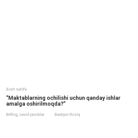
Bosh sahifa
“Maktablarning ochilishi uchun qanday ishlar
amalga oshirilmoqda?”
Brifing, savol-javoblar
Baxtiyor Roziq