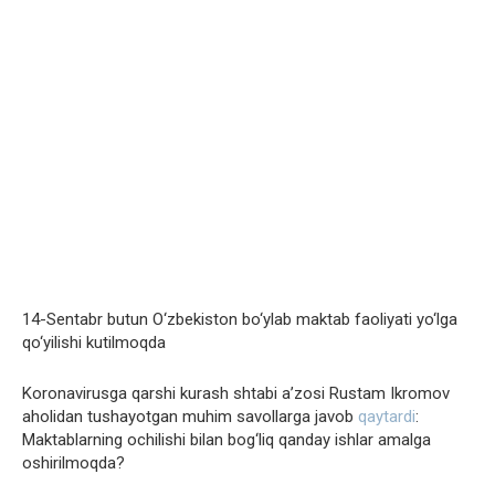
14-Sentabr butun O‘zbekiston bo‘ylab maktab faoliyati yo‘lga
qo‘yilishi kutilmoqda
Koronavirusga qarshi kurash shtabi a’zosi Rustam Ikromov
aholidan tushayotgan muhim savollarga javob
qaytardi
:
Maktablarning ochilishi bilan bog‘liq qanday ishlar amalga
oshirilmoqda?