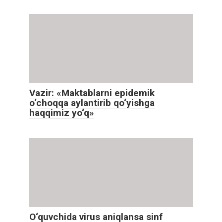
Vazir: «Maktablarni epidemik
o‘choqqa aylantirib qo‘yishga
haqqimiz yo‘q»
O‘quvchida virus aniqlansa sinf