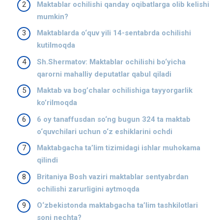
Maktablar ochilishi qanday oqibatlarga olib kelishi
mumkin?
Maktablarda o‘quv yili 14-sentabrda ochilishi
kutilmoqda
Sh.Shermatov: Maktablar ochilishi bo‘yicha
qarorni mahalliy deputatlar qabul qiladi
Maktab va bogʼchalar ochilishiga tayyorgarlik
koʼrilmoqda
6 oy tanaffusdan so‘ng bugun 324 ta maktab
o‘quvchilari uchun o‘z eshiklarini ochdi
Maktabgacha ta’lim tizimidagi ishlar muhokama
qilindi
Britaniya Bosh vaziri maktablar sentyabrdan
ochilishi zarurligini aytmoqda
O‘zbekistonda maktabgacha ta’lim tashkilotlari
soni nechta?