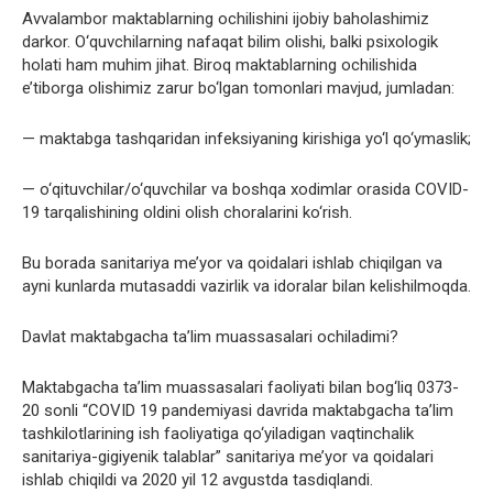
Avvalambor maktablarning ochilishini ijobiy baholashimiz
darkor. O‘quvchilarning nafaqat bilim olishi, balki psixologik
holati ham muhim jihat. Biroq maktablarning ochilishida
e’tiborga olishimiz zarur bo‘lgan tomonlari mavjud, jumladan:
— maktabga tashqaridan infeksiyaning kirishiga yo‘l qo‘ymaslik;
— o‘qituvchilar/o‘quvchilar va boshqa xodimlar orasida COVID-
19 tarqalishining oldini olish choralarini ko‘rish.
Bu borada sanitariya me’yor va qoidalari ishlab chiqilgan va
ayni kunlarda mutasaddi vazirlik va idoralar bilan kelishilmoqda.
Davlat maktabgacha ta’lim muassasalari ochiladimi?
Maktabgacha ta’lim muassasalari faoliyati bilan bog‘liq 0373-
20 sonli “COVID 19 pandemiyasi davrida maktabgacha ta’lim
tashkilotlarining ish faoliyatiga qo‘yiladigan vaqtinchalik
sanitariya-gigiyenik talablar” sanitariya me’yor va qoidalari
ishlab chiqildi va 2020 yil 12 avgustda tasdiqlandi.