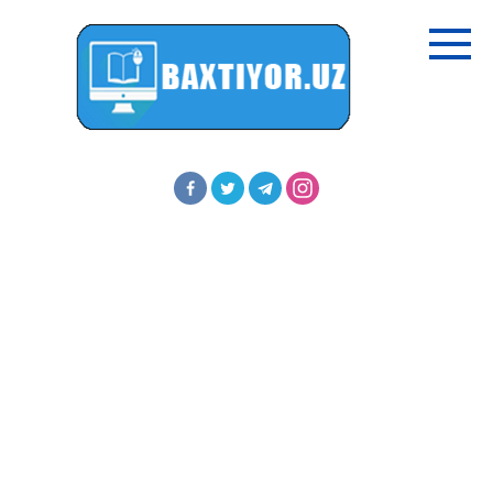
Перейти
к
контенту