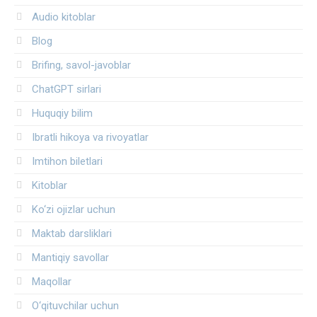
Audio kitoblar
Blog
Brifing, savol-javoblar
ChatGPT sirlari
Huquqiy bilim
Ibratli hikoya va rivoyatlar
Imtihon biletlari
Kitoblar
Ko‘zi ojizlar uchun
Maktab darsliklari
Mantiqiy savollar
Maqollar
O‘qituvchilar uchun