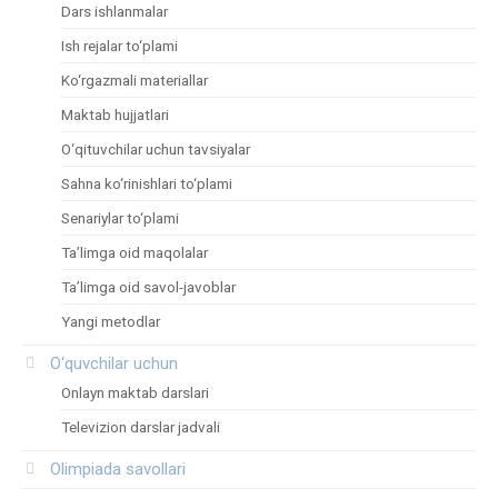
Dars ishlanmalar
Ish rejalar to‘plami
Ko‘rgazmali materiallar
Maktab hujjatlari
O‘qituvchilar uchun tavsiyalar
Sahna ko‘rinishlari to‘plami
Senariylar to‘plami
Ta’limga oid maqolalar
Ta’limga oid savol-javoblar
Yangi metodlar
O‘quvchilar uchun
Onlayn maktab darslari
Televizion darslar jadvali
Olimpiada savollari