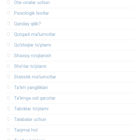
Ota-onalar uchun
Psixologik testlar
Qanday qilib?
Qiziqarli ma’lumotlar
Qo‘shiqlar to‘plami
Shaxsiy rivojlanish
She’rlar to‘plami
Statistik ma’lumotlar
Ta’lim yangiliklari
Ta’limga oid qarorlar
Tabriklar to'plami
Talabalar uchun
Tarjimai hol