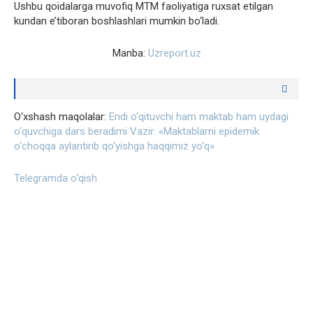
Ushbu qoidalarga muvofiq MTM faoliyatiga ruxsat etilgan
kundan e’tiboran boshlashlari mumkin bo‘ladi.
Manba:
Uzreport.uz
O‘xshash maqolalar:
Endi o‘qituvchi ham maktab ham uydagi
o‘quvchiga dars beradimi
Vazir: «Maktablarni epidemik
o‘choqqa aylantirib qo‘yishga haqqimiz yo‘q»
Telegramda o‘qish