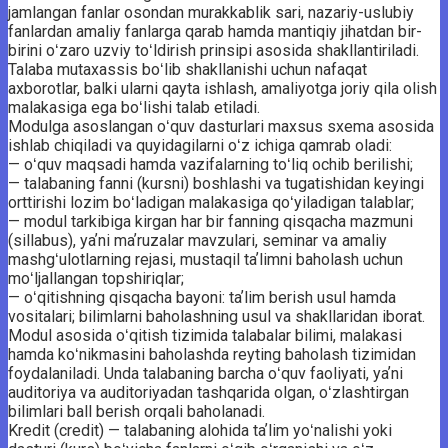
jamlangan fanlar osondan murakkablik sari, nazariy-uslubiy
fanlardan amaliy fanlarga qarab hamda mantiqiy jihatdan bir-
birini oʻzaro uzviy toʻldirish prinsipi asosida shakllantiriladi.
Talaba mutaxassis boʻlib shakllanishi uchun nafaqat
axborotlar, balki ularni qayta ishlash, amaliyotga joriy qila olish
­malakasiga ega boʻlishi talab etiladi.
Modulga asoslangan oʻquv dasturlari maxsus sxema asosida
ishlab chiqiladi va quyidagilarni oʻz ichiga qamrab oladi:
— oʻquv maqsadi hamda vazifalarning toʻliq ochib berilishi;
— talabaning fanni (kursni) boshlashi va tugatishidan keyingi
orttirishi lozim boʻladigan malakasiga qoʻyiladigan ­talablar;
— modul tarkibiga kirgan har bir fanning qisqacha mazmuni
(sillabus), yaʼni maʼruzalar mavzulari, seminar va amaliy
mashgʻulotlarning rejasi, mustaqil taʼlimni baholash uchun
moʻljallangan topshiriqlar;
— oʻqitishning qisqacha bayoni: taʼlim berish usul hamda
vositalari; bilimlarni baholashning usul va shakllaridan ­iborat.
Modul asosida oʻqitish tizimida talabalar bilimi, malakasi
hamda koʻnikmasini baholashda reyting baholash tizimidan
foydalaniladi. Unda talabaning barcha oʻquv faoliyati, yaʼni
auditoriya va auditoriyadan tashqarida olgan, oʻzlashtirgan
bilimlari ball berish orqali baholanadi.
Kredit (credit) — talabaning alohida taʼlim yoʻnalishi yoki