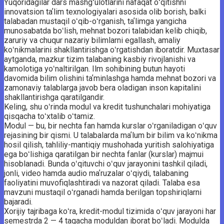
Yuqoridagilar dars mashgʻulotlarini nafaqat oʻqitishni
innovatsion taʼlim texnologiyalari asosida olib borish, balki
talabadan mustaqil oʻqib-oʻrganish, taʼlimga yangicha
munosabatda boʻlish, mehnat bozori talabidan kelib chiqib,
zaruriy va chuqur nazariy bilimlarni egallash, amaliy
koʻnikmalarini shakllantirishga oʻr­gatishdan iboratdir. Muxtasar
aytganda, mazkur tizim talabaning kasbiy rivojlanishi va
kamolotiga yoʻnaltirilgan. Ilm sohibining butun hayoti
davomida bilim olishini taʼminlashga hamda mehnat bozori va
zamonaviy talablarga javob bera oladigan inson kapitalini
shakllantirishga qaratilgandir.
Keling, shu oʻrinda modul va kredit tushunchalari mohiyatiga
qisqacha toʻxtalib oʻtamiz.
Modul — bu, bir nechta fan hamda kurslar oʻrganiladigan oʻquv
rejasining bir qismi. U talabalarda maʼlum bir bilim va koʻnikma
hosil qilish, tahliliy-mantiqiy mushohada yuritish salohiyatiga
ega boʻlishiga qaratilgan bir nechta fanlar (kurslar) majmui
hisoblanadi. Bunda oʻqituvchi oʻquv jarayonini tashkil qiladi,
jonli, video hamda audio maʼruzalar oʻqiydi, talabaning
faoliyatini muvofiqlashtiradi va nazorat qiladi. Talaba esa
mavzuni mustaqil oʻrganadi hamda berilgan topshiriqlarni
bajaradi.
Xorijiy tajribaga koʻra, kredit-modul tizimida oʻquv jarayoni har
semestrda 2 — 4 tagacha moduldan iborat boʻladi. Modulda