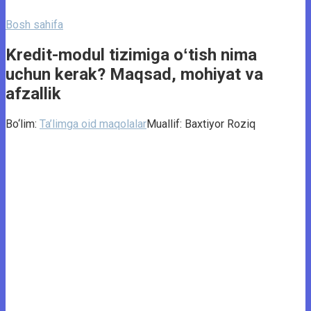
Bosh sahifa
Kredit-modul tizimiga oʻtish nima
uchun kerak? Maqsad, mohiyat va
afzallik
Bo‘lim:
Ta’limga oid maqolalar
Muallif:
Baxtiyor Roziq