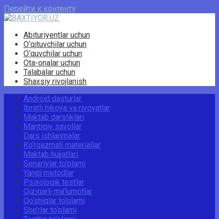
Перейти к контенту
Abituriyentlar uchun
O‘qituvchilar uchun
O‘quvchilar uchun
Ota-onalar uchun
Talabalar uchun
Shaxsiy rivojlanish
Android dasturlar
Ibratli hikoya va rivoyatlar
Maktab darsliklari
Mantiqiy savollar
Dars ishlanmalar
Ko‘rgazmali materiallar
Maktab hujjatlari
Senariylar to‘plami
Yangi metodlar
Psixologik testlar
Qiziqarli ma’lumotlar
Qo‘shiqlar to‘plami
She’rlar to‘plami