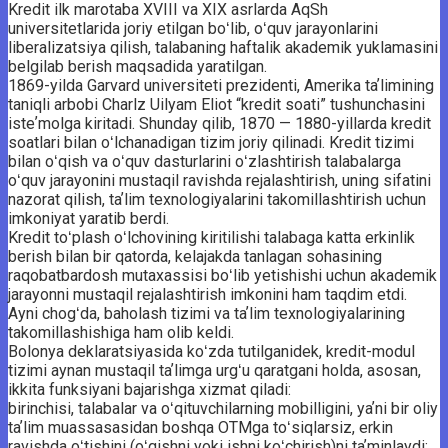
Kredit ilk marotaba XVIII va XIX asrlarda AqSh
universitetlarida joriy etilgan boʻlib, oʻquv jarayonlarini
liberalizatsiya qilish, talabaning haftalik akademik yuklamasini
belgilab berish maqsadida yaratilgan.
1869-yilda Garvard universiteti prezidenti, Amerika taʼlimining
taniqli arbobi Charlz Uilyam Eliot “kredit soati” tushunchasini
isteʼmolga kiritadi. Shunday qilib, 1870 — 1880-yillarda kredit
soatlari bilan oʻlchanadigan tizim joriy qilinadi. Kredit tizimi
bilan oʻqish va oʻquv dasturlarini oʻzlashtirish talabalarga
oʻquv jarayonini mustaqil ravishda rejalashtirish, uning sifatini
nazorat qilish, taʼlim texnologiyalarini ­takomillashtirish uchun
imkoniyat yaratib berdi.
Kredit toʻplash oʻlchovining kiritilishi talabaga katta erkinlik
berish bilan bir qatorda, kelajakda tanlagan sohasining
raqobatbardosh mutaxassisi boʻlib yetishishi uchun akademik
jarayonni mustaqil rejalashtirish imkonini ham taqdim etdi.
Ayni chogʻda, baholash tizimi va taʼlim texnologiyalarining
takomillashishiga ham olib keldi.
Bolonya deklaratsiyasida koʻzda tutilganidek, kredit-modul
tizimi aynan ­mustaqil taʼlimga urgʻu qaratgani holda, asosan,
ikkita funksiyani bajarishga ­xizmat qiladi:
birinchisi, talabalar va oʻqituvchilarning mobilligini, yaʼni bir oliy
taʼlim muassasasidan boshqa OTMga toʻsiqlarsiz, erkin
ravishda oʻtishini (oʻqishni yoki ishni koʻchirish)ni taʼminlaydi;