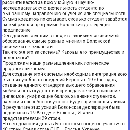
рассчитывается за всю учебную и научно-
исследовательскую деятельность студента по
выбранному направлению обучения или специальности.
Сумма кредитов показывает, сколько студент заработал
на выбранной программе.Болонская декларация:
предписание
Сегодня мы слышим от тех, кто занимается системой
образования, самые разные мнения о Болонской
системе и ее важности.
Так что же это за система? Каковы его преимущества и
недостатки?
Продолжим наши размышления как логическое
продолжение темы.
Для создания этой системы необходима интеграция всех
высших учебных заведений Европы с 1970-х годов,
создание единого стандарта высшего образования,
мобильность студентов и преподавателей, признание
дипломов, унификация баллов за знания студентов,
навыки и способности учтены, будут приложены усилия.
В результате этих усилий Болонская декларация была
подписана в 1999 году в Болонье, Италия,
представителями 29 стран.
На сегодняшний день в Болонском процессе участвуют
48 стран. Среди стран СНГ – Россия, Украина,