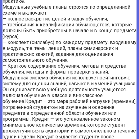
практике.
Модульные учебные планы строятся по определенной
схеме и включают:
— полное раскрытие целей и задач обучения;
— требования к квалификации обучающегося, которые
должны быть приобретены в начале и в конце предмета
(курса);
— конспект (силлабус) по каждому предмету, входящему
в модуль, т.е. темы лекций, планы семинарских и
практических занятий, задания для оценивания
самостоятельного обучения;
— Краткое содержание обучения: методы и средства
обучения; методы и формы проверки знаний.
Модульная система обучения использует рейтинговую
систему для оценки знаний, навыков и умений учащихся.
Он оценивает всю учебную деятельность учащегося,
включая обучение в классе и внеклассное
обучение.Кредит – это мера рабочей нагрузки (времени),
потраченной студентом на изучение и освоение
предмета в определенной области обучения или
программы. Кредит — это установленное законом
минимальное количество времени, которое студент
должен учиться в аудитории и самостоятельно в течение
одной недели. Кредит выдается студенту после