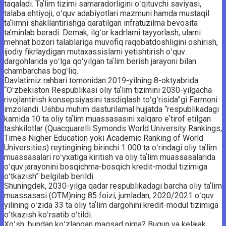
taqaladi. Taʼlim tizimi samaradorligini oʻqituvchi saviyasi,
talaba ehtiyoji, oʻquv adabiyotlari mazmuni hamda mustaqil
taʼlimni shakllantirishga qaratilgan infratuzilma bevosita
taʼminlab beradi. Demak, ilgʻor kadrlarni tayyorlash, ularni
mehnat bozori talablariga muvofiq raqobatdoshligini oshirish,
ijodiy fikrlaydigan mutaxassislarni yetishtirish oʻquv
dargohlarida yoʻlga qoʻyilgan taʼlim berish jarayoni bilan
chambarchas bogʻliq.
Davlatimiz rahbari tomonidan 2019-yilning 8-oktyabrida
“Oʻzbekiston Respublikasi oliy taʼlim tizimini 2030-yilgacha
rivojlantirish konsepsiyasini tasdiqlash toʻgʻrisida”gi Farmoni
imzolandi. Ushbu muhim dasturilamal hujjatda “respublikadagi
kamida 10 ta oliy taʼlim muassasasini xalqaro eʼtirof etilgan
tashkilotlar (Quacquarelli Symonds World University Rankings,
Times Nigher Education yoki Academic Ranking of World
Universities) reytingining birinchi 1 000 ta oʻrindagi oliy taʼlim
muassasalari roʻyxatiga kiritish va oliy taʼlim ­muassasalarida
oʻquv jarayonini bosqichma-bosqich kredit-modul tizimiga
oʻtkazish” belgilab berildi.
Shuningdek, 2030-yilga qadar respublikadagi barcha oliy taʼlim
muassasasi (OTM)ning 85 foizi, jumladan, 2020/2021 oʻquv
yilining oʻzida 33 ta oliy taʼlim dargohini kredit-modul tizimiga
oʻtkazish koʻrsatib oʻtildi.
Xoʻsh, bundan koʻzlangan maqsad nima? Bugun va kelajak