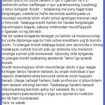
dasturi (kurs) boʻyicha fanlarni oʻqib oʻrganishi va oʻz­
lashtirishi uchun sarflangan oʻquv yuklamasining (vaqtning)
oʻlchov birligidir. ­Kredit — talabaning meʼyoriy hujjat bilan
belgilangan, odatda bir hafta davomida auditoriyada va
mustaqil ravishda taʼlim olishi uchun ajratilgan minimal vaqt
oʻlchovidir. Talabaga kredit maʼlum bir fandan belgilangan
topshiriqlarni bajarib, yakuniy imtihondan muvaffaqiyatli
oʻtgandan soʻng beriladi.
Har bir talaba kelajakda tanlagan yoʻnalishi va mutaxassisligi
boʻyicha diplomga ega boʻlishi uchun kreditlarni yigʻib borishi
lozim. Toʻplangan kredit talabaga butun umr davomida oʻzining
malakasini oshirib borish yoki qoʻshimcha oliy maʼlumot
olishiga xizmat qilib boraveradi. Iqtisodiy tilda aytganda,
toʻplangan kredit talabaning akademik “aktivi”ga aylanib
boradi.
Kredit texnologiyasi taʼlim oluvchilarga ishchi oʻquv rejaga
kiritilgan tanlov fanlarini tanlash, bu orqali individual oʻquv
rejasini shakllantirishda bevosita ishtirok etish huquqini
beradi. Ularga, nafaqat fanlarni, balki professor-oʻqituvchilarni
ham tanlash erkinligi beriladi. Talabalarga fanlarni tanlash
imkoniyatining berilishi ijobiy hol sanaladi. Bu oʻquv
jarayonlarini baholashning oʻziga xos qiymat koʻrsatkichi
boʻlib ham hisoblanadi.
Tarix va sabab