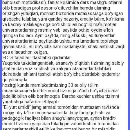
baholash metodikasi), fanlar kesimida dars mashgʻulotlarini
olib boradigan professor-oʻqituvchilar hamda ularning
erishgan yutuqlari, mehnat bozorida mutaxassisga qoʻyilgan
qisqacha talablar, yaʼni qanday nazariy, amaliy bilim, koʻnikma
va kasbiy malakaga ega boʻlishi bilan bogʻliq maʼlumotlar
universitetlarning rasmiy veb-saytida ochiq-oydin eʼlon
qilingan boʻladi. Ayni paytda, ming afsuski, abituriyentlar
universitetlarimiz saytlarida ushbu maʼlumotlarni topishga
qiynalishadi. Bu boʻyicha ham madaniyatni shakllantirish vaqti
esa allaqachon kelgan.
ECTS talablari: dastlabki qadamlar
Yuqorida taʼkidlanganidek, anʼanaviy oʻqitish tizimining salbiy
jihatlaridan voz kechish va xalqaro standartlar talablari
doirasida ishlarni tashkil etish boʻyicha dastlabki qadamlar
qoʻyilmoqda.
hozirgi kunda mamlakatimizning 33 ta oliy taʼlim
muassasasida kredit-modul tizimiga oʻtish boʻyicha ishlar
jadallik bilan olib borilmoqda. Barcha kuchlar ushbu tizimni
yaratishga safarbar etilyapti.
“El-yurt umidi” jamgʻarmasi tomonidan muntazam ravishda
xorijiy oliy taʼlim muassasalarida ilmiy tadqiqot ishi va
pedagogik faoliyat bilan shugʻullanayotgan, aynan kredit-
modul tizimini yaqindan biladigan vatandoshlar tomonidan
seminarlar tashkil etilib kelinayotgani bunga bir misoldir.