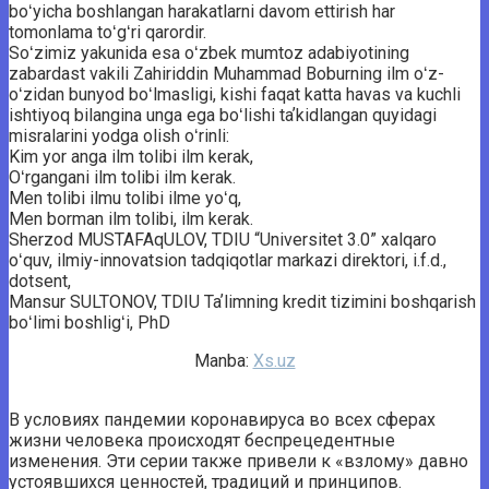
boʻyicha boshlangan harakatlarni davom ­ettirish har
tomonlama toʻgʻri qarordir.
Soʻzimiz yakunida esa oʻzbek mumtoz adabiyotining
zabardast vakili Zahiriddin Muhammad Boburning ilm oʻz-
oʻzidan ­bunyod boʻlmasligi, kishi faqat katta havas va kuchli
ishtiyoq bilangina unga ega boʻlishi taʼkidlangan quyidagi
misralarini yodga olish oʻrinli:
Kim yor anga ilm tolibi ilm kerak,
Oʻrgangani ilm tolibi ilm kerak.
Men tolibi ilmu tolibi ilme yoʻq,
Men borman ilm tolibi, ilm kerak.
Sherzod MUSTAFAqULOV, TDIU “Universitet 3.0” xalqaro
oʻquv, ilmiy-innovatsion tadqiqotlar markazi direktori, i.f.d.,
dotsent,
Mansur SULTONOV, TDIU Taʼlimning kredit tizimini boshqarish
boʻlimi boshligʻi, PhD
Manba:
Xs.uz
В условиях пандемии коронавируса во всех сферах
жизни человека происходят беспрецедентные
изменения. Эти серии также привели к «взлому» давно
устоявшихся ценностей, традиций и принципов.