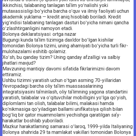
ikkinchisi, talabaning tanlagan taʼlim yoʻnalishi yoki
mutaxassisligi boʻyicha barcha oʻquv va ilmiy faoliyati uchun
akademik yuklama — kredit aniq hisoblab boriladi. Kredit
yigʻindisi talabaning tanlagan ­dasturi boʻyicha nimani qancha
oʻzlashtirganligini namoyon etadi.
Bolonya deklaratsiyasi: ortga nazar
Bugungi kunda taʼlim tizimiga daxldor boʻlgan kishilar
tomonidan Bolonya tizimi, uning ahamiyati boʻyicha turli fikr-
mulohazalarni eshitib qolamiz.
Xoʻsh, bu qanday tizim? Uning qanday afzalligi va salbiy
jihatlari mavjud?
Mavzuning mantiqiy davomi sifatida fikrlarimizni davom
ettiramiz.
Ushbu tizimni yaratish uchun oʻtgan asrning 70-yillaridan
Yevropadagi barcha oliy taʼlim muassasalarining
integratsiyasini taʼminlash, oliy taʼlimning yagona standartini
yaratish, talabalar va oʻqituvchilar mobilligini yoʻlga qoʻyish,
diplomlarni tan olish, talabalar bilimi, malakasi hamda
koʻnikmasiga qoʻyiladigan ballarni unifikatsiya qilish bilan
bogʻliq bir qator muammolarni yechishga qaratilgan saʼy-
harakatlar boshlab yuboriladi.
Mazkur harakatlarning samarasi oʻlaroq, 1999-yilda Italiyaning
Bolonya shahrida 29 ta mamlakat vakillari tomonidan Bolonya