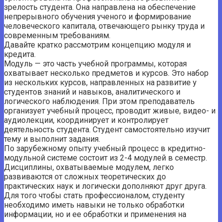
зрелость студента. Она направлена ​​на обеспечение
непрерывного обучения ученого и формирование
человеческого капитала, отвечающего рынку труда и
современным требованиям.
Давайте кратко рассмотрим концепцию модуля и
кредита.
Модуль — это часть учебной программы, которая
охватывает несколько предметов и курсов. Это набор
из нескольких курсов, направленных на развитие у
студентов знаний и навыков, аналитического и
логического наблюдения. При этом преподаватель
организует учебный процесс, проводит живые, видео- и
аудиолекции, координирует и контролирует
деятельность студента. Студент самостоятельно изучит
тему и выполнит задания.
По зарубежному опыту учебный процесс в кредитно-
модульной системе состоит из 2-4 модулей в семестр.
Дисциплины, охватываемые модулем, легко
развиваются от сложных теоретических до
практических наук и логически дополняют друг друга.
Для того чтобы стать профессионалом, студенту
необходимо иметь навыки не только обработки
информации, но и ее обработки и применения на