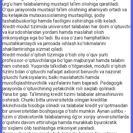
urgʻu ham talabalarning mustaqil taʼlim olishiga qaratiladi.
Oʻquv jarayonida mustaqil taʼlim olishning ahamiyati ortadi va
bu kelajakda mutaxassislarning mustaqilligi, ijodiy
tashabbuskorligi hamda faolligini oshirishga olib keladi.
Kredit-modul tizimida universitet talabalari har doim oʻqituvchi
va kursdoshlaridan yordam hamda ­maslahat olish
imkoniyatiga ega boʻladi. Bu esa oʻzaro hamjihatlikni
mustahkamlaydi va jamoada ishlash koʻnikmalarini
shakllantirishga xizmat qiladi.
Kredit-modul oʻqitish tizimiga oʻtish oliy oʻquv yurti
professor-oʻqituvchilariga boʻlgan majburiyat hamda talabni
ham oshiradi. Yuqorida taʼkidlab oʻtilganidek, modulli oʻqitish
tizimi bilan oʻqituvchi nafaqat axborot beruvchi va nazorat
qiluvchi funksiyalarini, balki maslahatchi hamda
muvofiqlashtiruvchilik vazifalarini ham bajaradi. Pedagogik
jarayonda oʻqituvchining yetakchilik roli saqlab qolinadi.
Yana bir gap. Taʼlimning kredit tizimi talabalar almashinuvini
oshiradi. Chunki bitta universitetda olingan kreditlar
ikkinchisida hisobga olinadi va talabalar kredit yoʻqotmasdan
bir universitetdan ­boshqasiga oʻtishi mumkin. Aynan ushbu ­
tizim oʻzbekistonlik talabalarning ilgʻor xorijiy universitetlarda
oʻqishini davom ettirishiga hamda murakkab byurokratik
toʻsiqlarni olib tashlashga imkoniyat yaratadi.