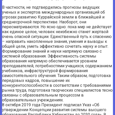
В частности, не подтвердились прогнозы ведущих
ученых и экспертов международных организаций об
угрозах развитию Куррайской земли в ближайшей и
среднесрочной перспективе. Наоборот, они
пересматриваются. Но ясно одно: пока мир не действует
как единое целое, человек неизбежно станет жертвой
очень опасной ситуации. Единственный путь к спасению
– направить накопленные знания, умения и выводы к
общей цели, уметь эффективно сочетать науку и опыт.
Формирование знаний и науки напрямую связано с
системой образования. Эффективность системы
образования напрямую обеспечивается уровнем
преподавателей, потребностями учащихся, содержанием
учебников, инфраструктурой формирования
самостоятельного обучения. Таким образом, подготовка
передовых кадров, повышение их
конкурентоспособности в соответствии с требованиями
рынка труда, подготовка творческих специалистов тесно
связаны с образовательным процессом в
образовательных учреждениях.
8 октября 2019 года Президент подписал Указ «Об
утверждении Концепции развития системы высшего
образования Республики Узбекистан до 2030 года». В