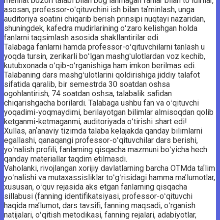
mehnat bozori ­talabi bilan bogʻlanmagan fanlar bilan toʻldirilar,
asosan, professor-oʻqituvchini ish bilan taʼminlash, unga
auditoriya soatini chiqarib berish prinsipi nuqtayi nazaridan,
shuningdek, kafedra mudirlarining oʻzaro kelishgan holda
fanlarni taqsimlash asosida shakllantirilar edi.
Talabaga fanlarni hamda professor-oʻqituvchilarni tanlash u
yoqda tursin, zerikarli boʻlgan mashgʻulotlardan voz kechib,
kutubxonada oʻqib-oʻrganishiga ham imkon berilmas edi.
Talabaning dars mashgʻulotlarini qoldirishiga jiddiy talafot
sifatida qaralib, bir semestrda 30 soatdan oshsa
ogohlantirish, 74 soatdan oshsa, talabalik safidan
chiqarishgacha borilardi. Talabaga ushbu fan va oʻqituvchi
yoqadimi-yoqmaydimi, berilayotgan bilimlar almisoqdan qolib
ketganmi-ketmaganmi, auditoriyada oʻtirishi shart edi!
Xullas, anʼanaviy tizimda talaba kelajakda qanday bilimlarni
egallashi, qanaqangi professor-oʻqituvchilar dars ­berishi,
yoʻnalish profili, fanlarning qisqacha mazmuni boʻyicha hech
qanday materiallar taqdim etilmasdi.
Vaholanki, rivojlangan xorijiy davlatlarning barcha OTMda taʼlim
yoʻnalishi va mutaxassisliklar toʻgʻrisidagi hamma maʼlumotlar,
xususan, oʻquv rejasida aks etgan fanlarning qisqacha
sillabusi (fanning identifikatsiyasi, professor-oʻqituvchi
haqida maʼlumot, dars tavsifi, fanning maqsadi, oʻrganish
natijalari, oʻqitish metodikasi, fanning rejalari, adabiyotlar,