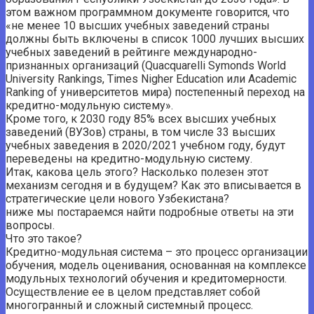
этом важном программном документе говорится, что
«не менее 10 высших учебных заведений страны
должны быть включены в список 1000 лучших высших
учебных заведений в рейтинге международно-
признанных организаций (Quacquarelli Symonds World
University Rankings, Times Nigher Education или Academic
Ranking of университетов мира) постепенный переход на
кредитно-модульную систему».
Кроме того, к 2030 году 85% всех высших учебных
заведений (ВУЗов) страны, в том числе 33 высших
учебных заведения в 2020/2021 учебном году, будут
переведены на кредитно-модульную систему.
Итак, какова цель этого? Насколько полезен этот
механизм сегодня и в будущем? Как это вписывается в
стратегические цели нового Узбекистана?
ниже мы постараемся найти подробные ответы на эти
вопросы.
Что это такое?
Кредитно-модульная система – это процесс организации
обучения, модель оценивания, основанная на комплексе
модульных технологий обучения и кредитомерности.
Осуществление ее в целом представляет собой
многогранный и сложный системный процесс.