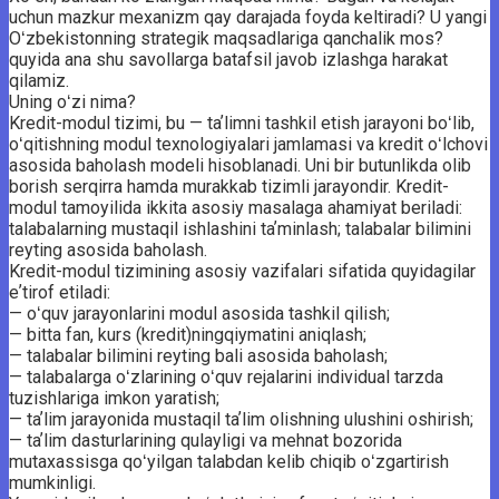
uchun mazkur mexanizm qay darajada foyda keltiradi? U yangi
Oʻzbekistonning strategik maqsadlariga qanchalik mos?
quyida ana shu savollarga batafsil javob izlashga harakat
qilamiz.
Uning oʻzi nima?
Kredit-modul tizimi, bu — taʼlimni tashkil etish jarayoni boʻlib,
oʻqitishning modul texnologiyalari jamlamasi va kredit oʻlchovi
asosida baholash modeli hisoblanadi. Uni bir butunlikda olib
borish serqirra hamda murakkab tizimli jarayondir. Kredit-
modul tamoyilida ikkita asosiy masalaga ahamiyat beriladi:
talabalarning mustaqil ishlashini taʼminlash; talabalar bilimini
reyting asosida baholash.
Kredit-modul tizimining asosiy vazifalari sifatida quyidagilar
eʼtirof etiladi:
— oʻquv jarayonlarini modul asosida tashkil qilish;
— bitta fan, kurs (kredit)ning­qiymatini aniqlash;
— talabalar bilimini reyting bali asosida baholash;
— talabalarga oʻzlarining oʻquv rejalarini individual tarzda
tuzishlariga imkon yaratish;
— taʼlim jarayonida mustaqil taʼlim olishning ulushini oshirish;
— taʼlim dasturlarining qulayligi va mehnat bozorida
mutaxassisga qoʻyilgan talabdan kelib chiqib oʻzgartirish
mumkinligi.