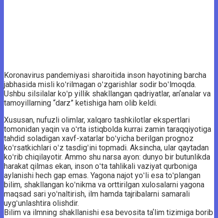
Koronavirus pandemiyasi sharoitida inson hayotining barcha
jabhasida misli koʻrilmagan oʻzgarishlar sodir boʻlmoqda.
Ushbu silsilalar koʻp yillik shakllangan qadriyatlar, anʼanalar va
tamoyillarning “darz” ketishiga ham olib keldi.
Xususan, nufuzli olimlar, xalqaro tashkilotlar ekspertlari
tomonidan yaqin va oʻrta istiqbolda kurrai zamin taraqqiyotiga
tahdid soladigan xavf-xatarlar boʻyicha berilgan prognoz
koʻrsatkichlari oʻz tasdigʻini topmadi. Aksincha, ular qaytadan
koʻrib chiqilayotir. Ammo shu narsa ayon: dunyo bir butunlikda
harakat qilmas ekan, inson oʻta tahlikali vaziyat qurboniga
aylanishi hech gap emas. Yagona najot yoʻli esa toʻplangan
bilim, shakllangan koʻnikma va orttirilgan xulosalarni yagona
maqsad sari yoʻnaltirish, ilm hamda tajribalarni samarali
uygʻunlashtira olishdir.
Bilim va ilmning shakllanishi esa bevosita taʼlim tizimiga borib