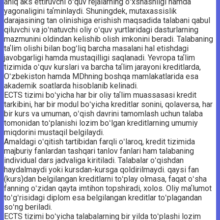
aniq aks ettiruvchi oʻquv rejalarning oʻxshashligi hamda
yagonaligini taʼminlaydi. Shuningdek, mutaxassislik
darajasining tan olinishiga erishish maqsadida talabani qabul
qiluvchi va joʻnatuvchi oliy oʻquv yurtlaridagi dasturlarning
mazmunini oldindan kelishib olish imkonini beradi. Talabaning
taʼlim olishi bilan bogʻliq barcha masalani hal etishdagi
javobgarligi hamda mustaqilligi saqlanadi. Yevropa taʼlim
tizimida oʻquv kurslari va barcha taʼlim jarayoni kreditlarda,
Oʻzbekiston hamda MDhning boshqa mamlakatlarida esa
akademik soatlarda hisoblanib kelinadi.
ECTS tizimi boʻyicha har bir oliy taʼlim muassasasi kredit
tarkibini, har bir modul boʻyicha kreditlar sonini, qolaversa, har
bir kurs va umuman, oʻqish davrini tamomlash uchun talaba
tomonidan toʻplanishi lozim boʻlgan kreditlarning umumiy
miqdorini mustaqil belgilaydi.
Amaldagi oʻqitish tartibidan farqli oʻlaroq, kredit tizimida
majburiy fanlardan tashqari tanlov fanlari ham talabaning
individual dars jadvaliga kiritiladi. Talabalar oʻqishdan
haydalmaydi yoki kursdan-kursga qoldirilmaydi. qaysi fan
(kurs)dan belgilangan kreditlarni toʻplay olmasa, faqat oʻsha
fanning oʻzidan qayta imtihon topshiradi, xolos. Oliy maʼlumot
toʻgʻrisidagi diplom esa belgilangan kreditlar toʻplagandan
soʻng beriladi.
ECTS tizimi boʻyicha talabalarning bir yilda toʻplashi lozim