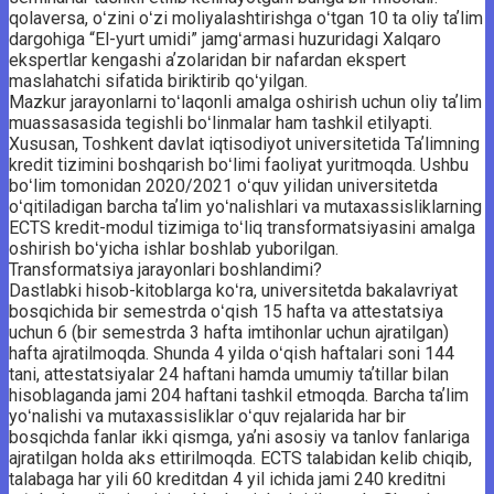
qolaversa, oʻzini oʻzi moliya­lashtirishga oʻtgan 10 ta oliy taʼlim
dargohiga “El-yurt umidi” jamgʻarmasi huzuridagi Xalqaro
ekspertlar kengashi aʼzolaridan bir nafardan ekspert
maslahatchi sifatida biriktirib qoʻyilgan.
Mazkur jarayonlarni toʻlaqonli amalga oshirish uchun oliy taʼlim
muassasasida tegishli boʻlinmalar ham tashkil etilyapti.
Xususan, Toshkent davlat iqtisodiyot universitetida Taʼlimning
kredit tizimini boshqarish boʻlimi faoliyat yuritmoqda. Ushbu
boʻlim tomonidan 2020/2021 oʻquv yilidan universitetda
oʻqitiladigan barcha taʼlim yoʻnalishlari va mutaxassisliklarning
ECTS kredit-modul tizimiga toʻliq transformatsiyasini amalga
oshirish boʻyicha ishlar boshlab yuborilgan.
Transformatsiya jarayonlari boshlandimi?
Dastlabki hisob-kitoblarga koʻra, universitetda bakalavriyat
bosqichida bir semestrda oʻqish 15 hafta va attestatsiya
uchun 6 (bir semestrda 3 hafta imtihonlar uchun ajratilgan)
hafta ajratilmoqda. Shunda 4 yilda oʻqish haftalari soni 144
tani, attestatsiyalar 24 haftani hamda umumiy taʼtillar bilan
hisoblaganda jami 204 haftani tashkil etmoqda. Barcha taʼlim
yoʻnalishi va mutaxassisliklar oʻquv rejalarida har bir
bosqichda fanlar ikki qismga, yaʼni asosiy va tanlov fanlariga
ajratilgan holda aks ettirilmoqda. ECTS talabidan kelib chiqib,
talabaga har yili 60 kreditdan 4 yil ichida jami 240 kreditni