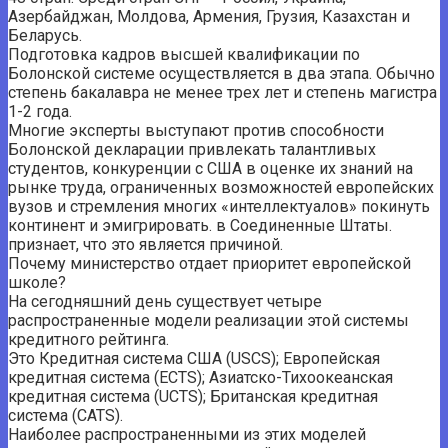
Азербайджан, Молдова, Армения, Грузия, Казахстан и
Беларусь.
Подготовка кадров высшей квалификации по
Болонской системе осуществляется в два этапа. Обычно
степень бакалавра не менее трех лет и степень магистра
1-2 года.
Многие эксперты выступают против способности
Болонской декларации привлекать талантливых
студентов, конкуренции с США в оценке их знаний на
рынке труда, ограниченных возможностей европейских
вузов и стремления многих «интеллектуалов» покинуть
континент и эмигрировать. в Соединенные Штаты.
признает, что это является причиной.
Почему министерство отдает приоритет европейской
школе?
На сегодняшний день существует четыре
распространенные модели реализации этой системы
кредитного рейтинга.
Это Кредитная система США (USCS); Европейская
кредитная система (ECTS); Азиатско-Тихоокеанская
кредитная система (UCTS); Британская кредитная
система (CATS).
Наиболее распространенными из этих моделей