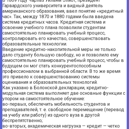
В 1869 году Чарльз Уильям Элиот, президент
Гарвардского университета и видный деятель
американского образования, ввел понятие «кредитный
час». Так, между 1870 и 1880 годами была введена
система кредитных часов. Кредитная система и
освоение учебного плана позволили студентам
самостоятельно планировать учебный процесс,
контролировать его качество, совершенствовать
образовательные технологии.
Введение кредитно-накопительной меры не только
дало студенту большую свободу, но и позволило ему
самостоятельно планировать учебный процесс, чтобы в
будущем он мог стать конкурентоспособным
профессионалом в выбранной области. В то же время
это привело к совершенствованию системы
оценивания и образовательных технологий.
Как указано в Болонской декларации, кредитно-
модульная система выполняет две основные функции с
упором на самостоятельное обучение:
во-первых, обеспечить мобильность студентов и
преподавателей, т. е. свободное перемещение (перевод
на учебу или работу) из одного вуза в другой
беспрепятственно;
во-вторых, академическая нагрузка — кредит — четко