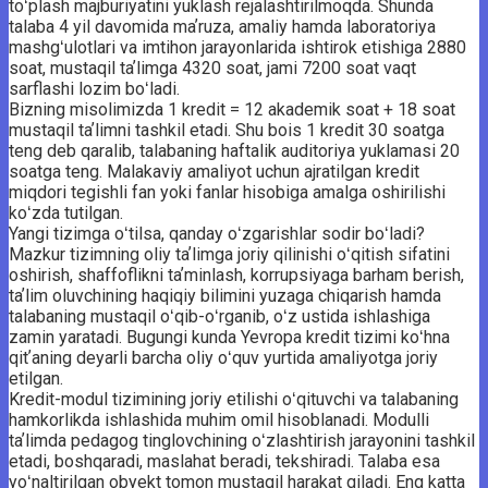
toʻplash majburiyatini yuklash rejalashtirilmoqda. Shunda
talaba 4 yil davomida maʼruza, amaliy hamda laboratoriya
mashgʻulotlari va imtihon jarayonlarida ishtirok etishiga 2880
soat, mus­taqil taʼlimga 4320 soat, jami 7200 soat vaqt
sarflashi lozim boʻladi.
Bizning misolimizda 1 kredit = 12 akademik soat + 18 soat
mustaqil taʼlimni tashkil etadi. Shu bois 1 kredit 30 soatga
teng deb qaralib, talabaning haftalik auditoriya yuklamasi 20
soatga teng. Malakaviy amaliyot uchun ajratilgan kredit
miqdori tegishli fan yoki fanlar hisobiga amalga oshirilishi
koʻzda tutilgan.
Yangi tizimga oʻtilsa, qanday oʻzgarishlar sodir boʻladi?
Mazkur tizimning oliy taʼlimga joriy qilinishi oʻqitish sifatini
oshirish, shaffoflikni taʼminlash, korrupsiyaga barham berish,
taʼlim oluvchining haqiqiy bilimini yuzaga chiqarish hamda
talabaning mustaqil oʻqib-oʻrganib, oʻz ustida ishlashiga
zamin yaratadi. Bugungi kunda Yevropa kredit tizimi koʻhna
qitʼaning deyarli barcha oliy oʻquv yurtida amaliyotga joriy
etilgan.
Kredit-modul tizimining joriy etilishi oʻqituvchi va talabaning
hamkorlikda ishlashida muhim omil hisoblanadi. Modulli
taʼlimda pedagog tinglovchining oʻzlashtirish jarayonini tashkil
etadi, boshqaradi, maslahat beradi, tekshiradi. Talaba esa
yoʻnaltirilgan obyekt tomon mustaqil harakat qiladi. Eng katta