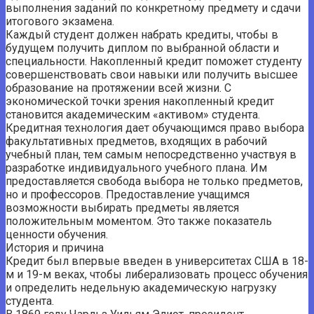
выполнения заданий по конкретному предмету и сдачи
итогового экзамена.
Каждый студент должен набрать кредиты, чтобы в
будущем получить диплом по выбранной области и
специальности. Накопленный кредит поможет студенту
совершенствовать свои навыки или получить высшее
образование на протяжении всей жизни. С
экономической точки зрения накопленный кредит
становится академическим «активом» студента.
Кредитная технология дает обучающимся право выбора
факультативных предметов, входящих в рабочий
учебный план, тем самым непосредственно участвуя в
разработке индивидуального учебного плана. Им
предоставляется свобода выбора не только предметов,
но и профессоров. Предоставление учащимся
возможности выбирать предметы является
положительным моментом. Это также показатель
ценности обучения.
История и причина
Кредит был впервые введен в университетах США в 18-
м и 19-м веках, чтобы либерализовать процесс обучения
и определить недельную академическую нагрузку
студента.