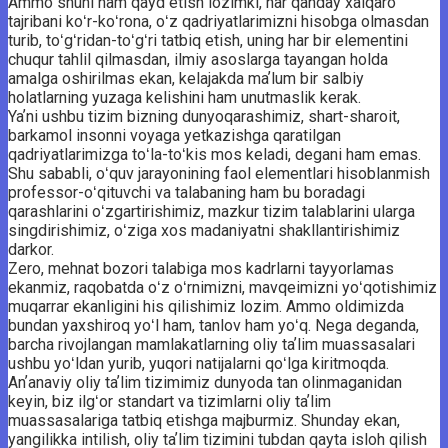
Ammo shuni ham qayd etish lozimki, har qanday xalqaro
tajribani koʻr-koʻrona, oʻz qadriyatlarimizni hisobga olmasdan
turib, toʻgʻridan-toʻgʻri tatbiq etish, uning har bir elementini
chuqur tahlil qilmasdan, ilmiy asoslarga tayangan holda
amalga oshirilmas ekan, kelajakda maʼlum bir salbiy
holatlarning yuzaga kelishini ham unutmaslik kerak.
Yaʼni ushbu tizim bizning dunyoqarashimiz, shart-sharoit,
barkamol insonni voyaga yetkazishga qaratilgan
qadriyatlarimizga toʻla-toʻkis mos keladi, degani ham emas.
Shu sababli, oʻquv jarayonining faol ­elementlari hisoblanmish
professor-oʻqituvchi va talabaning ham bu boradagi
qarashlarini oʻzgartirishimiz, mazkur tizim talablarini ularga
singdirishimiz, oʻziga xos madaniyatni shakllantirishimiz
darkor.
Zero, mehnat bozori talabiga mos kadr­larni tayyorlamas
ekanmiz, raqobatda oʻz oʻrnimizni, mavqeimizni yoʻqotishimiz
muqarrar ekanligini his qilishimiz lozim. Ammo oldimizda
bundan yaxshiroq yoʻl ham, tanlov ham yoʻq. Nega deganda,
barcha rivojlangan mamlakatlarning oliy taʼlim muassasalari
ushbu yoʻldan yurib, yuqori natijalarni qoʻlga kiritmoqda.
Anʼanaviy oliy taʼlim tizimimiz ­dunyoda tan olinmaganidan
keyin, biz ilgʻor standart va tizimlarni oliy taʼlim
muassasalariga tatbiq etishga majburmiz. Shunday ekan,
yangilikka intilish, oliy taʼlim tizimini tubdan qayta isloh qilish