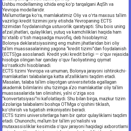
Ushbu modellarning ichida eng koʻp tarqalgani AqSh va
Yevropa modellaridir.
Maʼlumotlarga koʻra, mamlakatimiz Oliy va oʻrta maxsus taʼlim
vazirligi kredit tizimini joriy etishda Yevropaning ECTS
tizimidan foydalanishga ustuvorlik qaratyapti. Shu bois uning
afzal jihatlari, qulayliklari, yutuq va kamchiliklari haqida ham
toʻxtalib oʻtish maqsadga muvofiq, deb hisoblaymiz.
Bolonya deklaratsiyasining eng muhim jihatlaridan biri oliy
taʼlim muassasalarining yagona “kredit tizimi”dan foydalanish
(ECTS)ga asoslanadi. Kredit yoki kredit birligi — oʻquv rejasida
hisobga olingan har qanday oʻquv faoliyatining ­qiymat
koʻrsatkichi hisoblanadi.
ECTS tizimi Yevropa va umuman, Bo­lonya jarayoni ishtirokchi-
mamlakatlari talabalariga katta afzalliklarni taqdim etadi.
Masalan, talaba taʼlim olayotgan universitetida egallagan
akademik bilimlarini shu tizimga aʼzo mamlakatlar oliy taʼlim
muassasalarida tan olinishini, yaʼni oʻziga xos
“konvertatsiyasi”ni kafolatlaydi. Shu bilan birga, mazkur tizim
aʼzolariga talabalarni boshqa OTMga oʻqishini tiklash,
koʻchirish va tugatish imkoniyatini beradi.
ECTS tizimi universitetlarga ham bir qator qulayliklarni taqdim
etadi. Chunonchi, maʼlum bir taʼlim yoʻnalishi va
mutaxassisliklar kesimida oʻquv jarayoni haqidagi axborotlarni