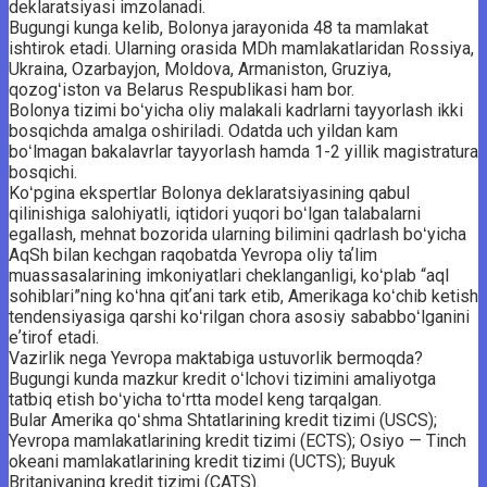
deklaratsiyasi imzolanadi.
Bugungi kunga kelib, Bolonya jarayonida 48 ta mamlakat
ishtirok etadi. Ularning orasida MDh mamlakatlaridan Rossiya,
Ukraina, Ozarbayjon, Moldova, Armaniston, Gruziya,
qozogʻiston va Belarus Respublikasi ham bor.
Bolonya tizimi boʻyicha oliy malakali kadrlarni tayyorlash ikki
bosqichda amalga oshiriladi. Odatda uch yildan kam
boʻlmagan bakalavrlar tayyorlash hamda 1-2 yillik magistratura
bosqichi.
Koʻpgina ekspertlar Bolonya deklaratsiyasining qabul
qilinishiga salohiyatli, iqtidori yuqori boʻlgan talabalarni
egallash, mehnat bozorida ularning bilimini qadrlash boʻyicha
AqSh bilan kechgan raqobatda Yevropa oliy taʼlim
muassasalarining imkoniyatlari cheklanganligi, koʻplab “aql
sohiblari”ning koʻhna qitʼani tark etib, Amerikaga koʻchib ketish
tendensiyasiga qarshi koʻrilgan chora asosiy sababboʻlganini
eʼtirof etadi.
Vazirlik nega Yevropa maktabiga ustuvorlik bermoqda?
Bugungi kunda mazkur kredit oʻlchovi tizimini amaliyotga
tatbiq etish boʻyicha toʻrtta model keng tarqalgan.
Bular Amerika qoʻshma Shtatlarining kredit tizimi (USCS);
Yevropa mamlakatlarining kredit tizimi (ECTS); Osiyo — Tinch
okeani mamlakatlarining kredit tizimi (UCTS); Buyuk
Britaniyaning kredit tizimi (CATS).