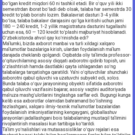
boʻlgan kredit miqdori 60 ni tashkil etadi. Bir oʻquv yili ikki
semestrdan iborat boʻladi deb ­olsak, talaba har semestrda 30
kredit toʻplab borishi lozim. Bakalavriat dasturi 3-4 yillik
boʻlsa, talaba bakalavr darajasini qoʻlga kiritishi uchun jami
180 — 240 kredit, 1-2 yillik magistra­tura dasturini tugallashi
uchun esa, 60 — 120 kredit toʻplashi majburiyat hisoblanadi.
Oʻzbekistonda ahvol qay koʻrinishda edi?
Maʼlumki, bizda axborot manbai va turli xildagi xalqaro
maʼlumotlar bazalariga kirish, ulardan foydalanish maʼlum
darajada cheklanib qolgandi. Oqibatda oliy taʼlimda professor-
oʻqituvchilarning asosiy diqqati axborotni qidirib topish, uni
oʻzlashtirish hamda dastlabki qayta ishlagandan soʻng
talabalarga tar­qatishga qaratildi. Yaʼni oʻqituvchilar shunchaki
axborotni qabul qiluvchi va uzatuvchi subyekt edi, xolos.
Bunda talaba oʻquv jarayonining obyekti sifatida axborotni
qabul qiluvchi vazifasini bajarar, asosiy vaqtini auditoriyada
maʼruza mashgʻulotlarini tinglashga sarflar edi. Bugungi kunga
kelib esa axborotlar olamidan bahramand boʻlishning
tezlashgani, xalqaro ilmiy-texnik maʼlumotlar bazalaridan
foydalanish imkoniyatlarining kengaygani, globallashuv
jarayonlari jadallashgani bois talabalarning mustaqil taʼlimini
rivojlantirish masalasi kun tartibiga koʻtarildi.
Taʼlim yoʻnalishlari va mutaxassisliklar oʻquv rejalari esa