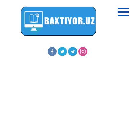
Перейти
к
контенту