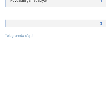
Foydalanilgan adabiyot
Telegramda o‘qish