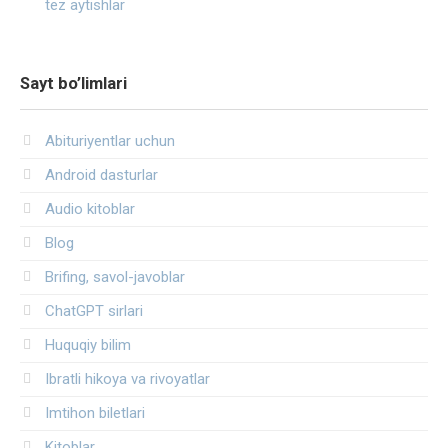
tez aytishlar
Sayt bo’limlari
Abituriyentlar uchun
Android dasturlar
Audio kitoblar
Blog
Brifing, savol-javoblar
ChatGPT sirlari
Huquqiy bilim
Ibratli hikoya va rivoyatlar
Imtihon biletlari
Kitoblar