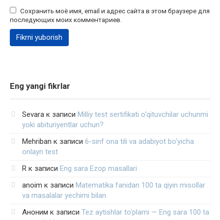
Сохранить моё имя, email и адрес сайта в этом браузере для
последующих моих комментариев.
Eng yangi fikrlar
Sevara
к записи
Milliy test sertifikati o‘qituvchilar uchunmi
yoki abituriyentlar uchun?
Mehriban
к записи
6-sinf ona tili va adabiyot bo‘yicha
onlayn test
R
к записи
Eng sara Ezop masallari
anoim
к записи
Matematika fanidan 100 ta qiyin misollar
va masalalar yechimi bilan
Аноним
к записи
Tez aytishlar to‘plami — Eng sara 100 ta