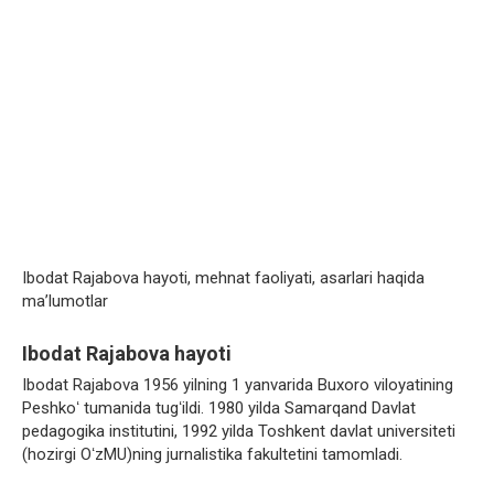
Ibodat Rajabova hayoti, mehnat faoliyati, asarlari haqida
ma’lumotlar
Ibodat Rajabova hayoti
Ibodat Rajabova 1956 yilning 1 yanvarida Buxoro viloyatining
Peshkoʻ tumanida tugʻildi. 1980 yilda Samarqand Davlat
pedagogika institutini, 1992 yilda Toshkent davlat universiteti
(hozirgi OʻzMU)ning jurnalistika fakultetini tamomladi.