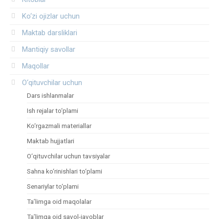
Ko‘zi ojizlar uchun
Maktab darsliklari
Mantiqiy savollar
Maqollar
O‘qituvchilar uchun
Dars ishlanmalar
Ish rejalar to‘plami
Ko‘rgazmali materiallar
Maktab hujjatlari
O‘qituvchilar uchun tavsiyalar
Sahna ko‘rinishlari to‘plami
Senariylar to‘plami
Ta’limga oid maqolalar
Ta’limga oid savol-javoblar