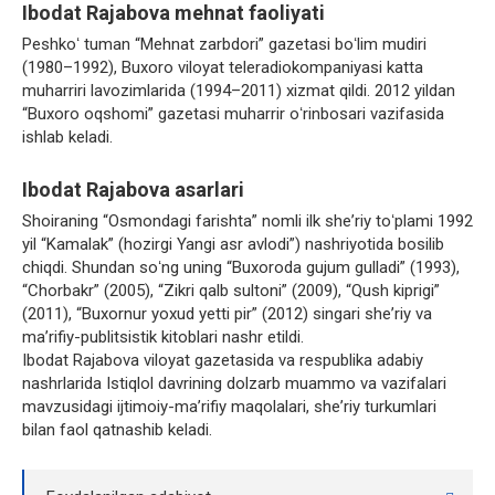
Ibodat Rajabova mehnat faoliyati
Peshkoʻ tuman “Mehnat zarbdori” gazetasi boʻlim mudiri
(1980–1992), Buxoro viloyat teleradiokompaniyasi katta
muharriri lavozimlarida (1994–2011) xizmat qildi. 2012 yildan
“Buxoro oqshomi” gazetasi muharrir oʻrinbosari vazifasida
ishlab keladi.
Ibodat Rajabova asarlari
Shoiraning “Osmondagi farishta” nomli ilk sheʼriy toʻplami 1992
yil “Kamalak” (hozirgi Yangi asr avlodi”) nashriyotida bosilib
chiqdi. Shundan soʻng uning “Buxoroda gujum gulladi” (1993),
“Chorbakr” (2005), “Zikri qalb sultoni” (2009), “Qush kiprigi”
(2011), “Buxornur yoxud yetti pir” (2012) singari sheʼriy va
maʼrifiy-publitsistik kitoblari nashr etildi.
Ibodat Rajabova viloyat gazetasida va respublika adabiy
nashrlarida Istiqlol davrining dolzarb muammo va vazifalari
mavzusidagi ijtimoiy-maʼrifiy maqolalari, sheʼriy turkumlari
bilan faol qatnashib keladi.