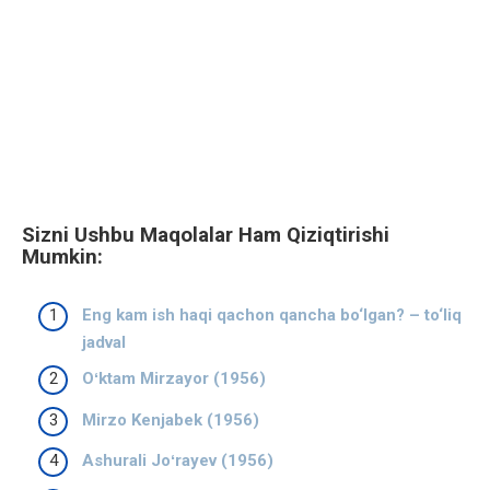
Sizni Ushbu Maqolalar Ham Qiziqtirishi
Mumkin:
Eng kam ish haqi qachon qancha bo‘lgan? – to‘liq
jadval
Oʻktam Mirzayor (1956)
Mirzo Kenjabek (1956)
Ashurali Joʻrayev (1956)