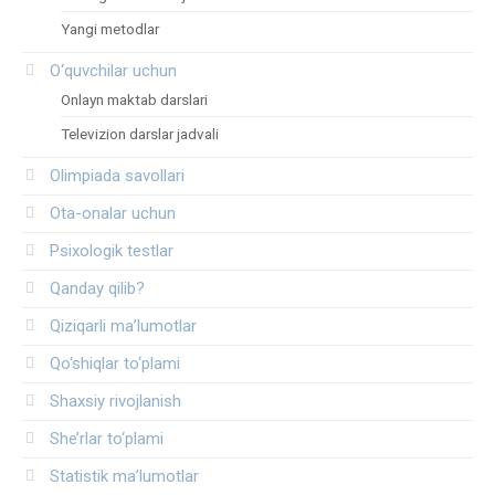
Yangi metodlar
O‘quvchilar uchun
Onlayn maktab darslari
Televizion darslar jadvali
Olimpiada savollari
Ota-onalar uchun
Psixologik testlar
Qanday qilib?
Qiziqarli ma’lumotlar
Qo‘shiqlar to‘plami
Shaxsiy rivojlanish
She’rlar to‘plami
Statistik ma’lumotlar