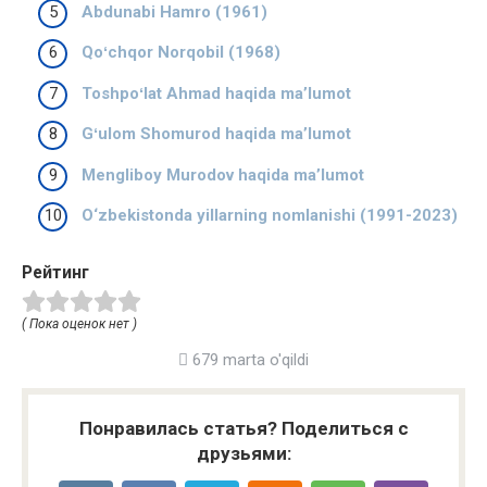
Abdunabi Hamro (1961)
Qoʻchqor Norqobil (1968)
Toshpoʻlat Ahmad haqida ma’lumot
Gʻulom Shomurod haqida ma’lumot
Mengliboy Murodov haqida ma’lumot
O‘zbekistonda yillarning nomlanishi (1991-2023)
Рейтинг
( Пока оценок нет )
679 marta o'qildi
Понравилась статья? Поделиться с
друзьями: