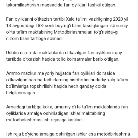
takomillashtirish maqsadida fan oyliklari tashkil etilgan.
Fan oyliklarini o‘tkazish tartibi Xalq ta’limi vazirligining 2020 yil
13 avgustdagi 183-sonli buyrug‘i bilan tasdiqlangan «Umumiy
o‘rta ta’lim maktabining Metodbirlashmalari to‘g‘risida»gi
nizom bilan tartibga solinadi.
Ushbu nizomda maktablarda o‘tkazilgan fan oyliklarini qay
tartibda o‘tkazish haqida to‘liq ko‘rsatmalar berib o‘tilgan.
Ammo mazkur me’yoriy hujjatda fan oyliklari doirasida
o‘tkazilgan barcha tadbirlarning hisobotini hududiy xalq ta’limi
bo‘limlariga topshirilishi haqida hech qanday qoida
belgilanmagan.
Amaldagi tartibga ko‘ra, umumiy o‘rta ta’lim maktablarida fan
oyliklarida amalga oshiriladigan ishlar maktabning
metodbirlashmasi ish rejasiga kiritiladi.
Ish reja bo‘yicha amalga oshirilgan ishlar esa metodbirlashma