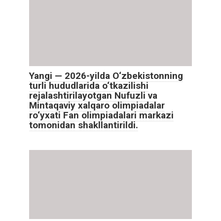
Yangi — 2026-yilda O‘zbekistonning
turli hududlarida o‘tkazilishi
rejalashtirilayotgan Nufuzli va
Mintaqaviy xalqaro olimpiadalar
ro‘yxati Fan olimpiadalari markazi
tomonidan shakllantirildi.