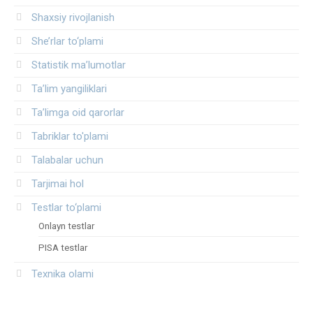
Shaxsiy rivojlanish
She’rlar to‘plami
Statistik ma’lumotlar
Ta’lim yangiliklari
Ta’limga oid qarorlar
Tabriklar to'plami
Talabalar uchun
Tarjimai hol
Testlar to‘plami
Onlayn testlar
PISA testlar
Texnika olami