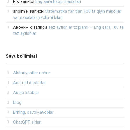
R
к записи
Eng sara Ezop masallari
anoim
к записи
Matematika fanidan 100 ta qiyin misollar
va masalalar yechimi bilan
Аноним
к записи
Tez aytishlar to‘plami — Eng sara 100 ta
tez aytishlar
Sayt bo’limlari
Abituriyentlar uchun
Android dasturlar
Audio kitoblar
Blog
Brifing, savol-javoblar
ChatGPT sirlari