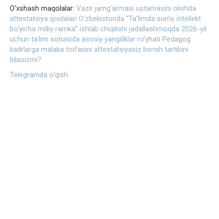
O‘xshash maqolalar:
Vazir jamg‘armasi ustamasini olishda
attestatsiya qoidalari
O‘zbekistonda “Ta’limda sun’iy intellekt
bo‘yicha milliy ramka” ishlab chiqilishi jadallashmoqda
2026-yil
uchun ta’lim sohasida asosiy yangiliklar ro‘yhati
Pedagog
kadrlarga malaka toifasini attestatsiyasiz berish tartibini
bilasizmi?
Telegramda o‘qish