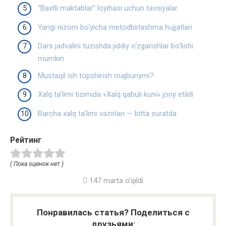
“Baxtli maktablar” loyihasi uchun tavsiyalar
Yangi nizom bo‘yicha metodbirlashma hujjatlari
Dars jadvalini tuzishda jiddiy o‘zgarishlar bo‘lishi
mumkin
Mustaqil ish topshirish majburiymi?
Xalq ta’limi tizimida «Xalq qabuli kuni» joriy etildi
Barcha xalq ta’limi vazirlari — bitta suratda
Рейтинг
( Пока оценок нет )
147 marta o'qildi
Понравилась статья? Поделиться с
друзьями: