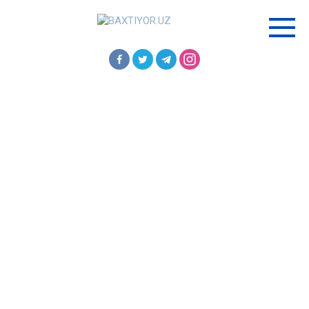
Перейти
к
контенту