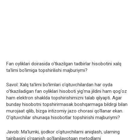
Fan oyliklari doirasida o‘tkazilgan tadbirlar hisobotini xalq
ta’limi bo‘limiga topshirilishi majburiymi?
Savol: Xalq ta’limi bo‘limlari o‘qituvchilardan har oyda
o‘tkaziladigan fan oyliklari hisoboti yig‘ma jildini ham qog‘oz
ham elektron shaklda topshirishimizni talab qilyapti. Agar
bunday hisobotni topshirirmasak boshqarmaga bildirgi bilan
murojaat qilib, bizga intizomiy jazo chorasi qo‘llanar ekan.
O‘qituvchilar shunaqa hisobotlar topshirishi majburiymi?
Javob: Ma’lumki, ijodkor o‘qituvchilarni aniqlash, ularning
tajribasini o‘rganish qo‘llanilayotgan metodlarni