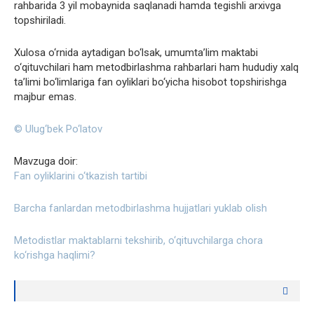
rahbarida 3 yil mobaynida saqlanadi hamda tegishli arxivga
topshiriladi.
Xulosa o‘rnida aytadigan bo‘lsak, umumta’lim maktabi
o‘qituvchilari ham metodbirlashma rahbarlari ham hududiy xalq
ta’limi bo‘limlariga fan oyliklari bo‘yicha hisobot topshirishga
majbur emas.
© Ulug‘bek Po‘latov
Mavzuga doir:
Fan oyliklarini o‘tkazish tartibi
Barcha fanlardan metodbirlashma hujjatlari yuklab olish
Metodistlar maktablarni tekshirib, o‘qituvchilarga chora
ko‘rishga haqlimi?