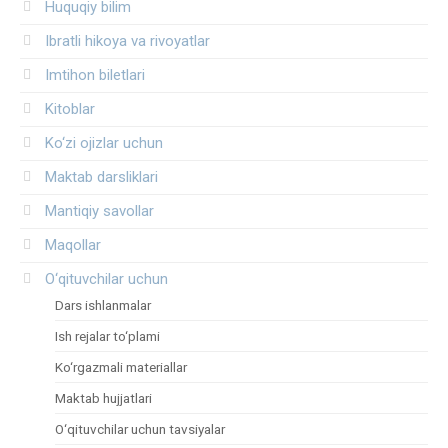
Huquqiy bilim
Ibratli hikoya va rivoyatlar
Imtihon biletlari
Kitoblar
Ko‘zi ojizlar uchun
Maktab darsliklari
Mantiqiy savollar
Maqollar
O‘qituvchilar uchun
Dars ishlanmalar
Ish rejalar to‘plami
Ko‘rgazmali materiallar
Maktab hujjatlari
O‘qituvchilar uchun tavsiyalar