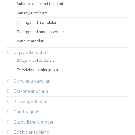
Sahna ko‘rinishlari to‘plami
Senariylar to‘plami
Ta’limga oid maqolalar
Ta’limga oid savol-javoblar
Yangi metodlar
O‘quvchilar uchun
Onlayn maktab darslari
Televizion darslar jadvali
Olimpiada savollari
Ota-onalar uchun
Psixologik testlar
Qanday qilib?
Qiziqarli ma’lumotlar
Qo‘shiqlar to‘plami