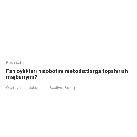
Bosh sahifa
Fan oyliklari hisobotini metodistlarga topshirish
majburiymi?
O‘qituvchilar uchun
Baxtiyor Roziq