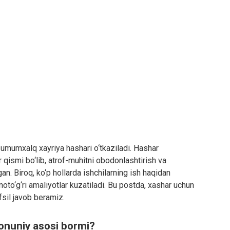
 umumxalq xayriya hashari o‘tkaziladi. Hashar
r qismi bo‘lib, atrof-muhitni obodonlashtirish va
n. Biroq, ko‘p hollarda ishchilarning ish haqidan
oto‘g‘ri amaliyotlar kuzatiladi. Bu postda, xashar uchun
fsil javob beramiz.
qonuniy asosi bormi?