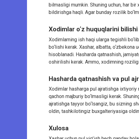
bilmasligi mumkin. Shuning uchun, har bir 
bildirishga haqli. Agar bunday rozilik bo‘
Xodimlar o‘z huquqlarini bilishi
Xodimlarning ish haqi ularga tegishli bo‘li
bo‘lishi kerak. Xashar, albatta, o‘zbekona 
hisoblanadi. Hasharda qatnashish, jamiyatg
oshirilishi kerak. Ammo, xodimning roziligi
Hasharda qatnashish va pul ajra
Xodimlar hasharga pul ajratishga ixtiyoriy 
qachon majburiy bo‘lmasligi kerak. Shunin
ajratishga tayyor bo‘lsangiz, bu sizning s
oldin, tashkilotingiz buxgalteriyasiga oldi
Xulosa
Xashar uchun pul yig’ish hech qanday hol