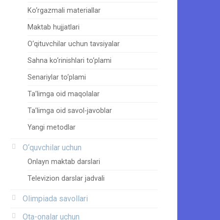
Ko‘rgazmali materiallar
Maktab hujjatlari
O‘qituvchilar uchun tavsiyalar
Sahna ko‘rinishlari to‘plami
Senariylar to‘plami
Ta’limga oid maqolalar
Ta’limga oid savol-javoblar
Yangi metodlar
O‘quvchilar uchun
Onlayn maktab darslari
Televizion darslar jadvali
Olimpiada savollari
Ota-onalar uchun