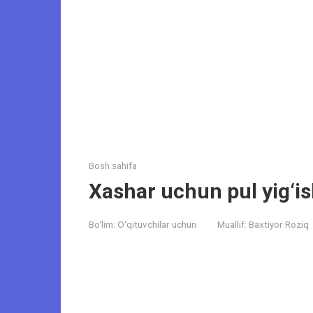
Bosh sahifa
Xashar uchun pul yig‘i
Bo‘lim:
O‘qituvchilar uchun
Muallif:
Baxtiyor Roziq