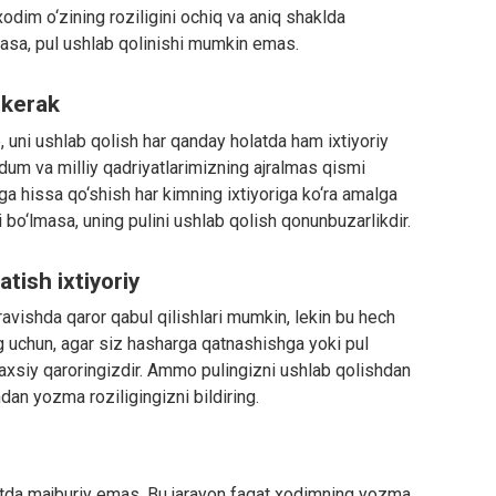
xodim o‘zining roziligini ochiq va aniq shaklda
lmasa, pul ushlab qolinishi mumkin emas.
 kerak
b, uni ushlab qolish har qanday holatda ham ixtiyoriy
udum va milliy qadriyatlarimizning ajralmas qismi
a hissa qo‘shish har kimning ixtiyoriga ko‘ra amalga
 bo‘lmasa, uning pulini ushlab qolish qonunbuzarlikdir.
tish ixtiyoriy
ravishda qaror qabul qilishlari mumkin, lekin bu hech
g uchun, agar siz hasharga qatnashishga yoki pul
haxsiy qaroringizdir. Ammo pulingizni ushlab qolishdan
ndan yozma roziligingizni bildiring.
atda majburiy emas. Bu jarayon faqat xodimning yozma