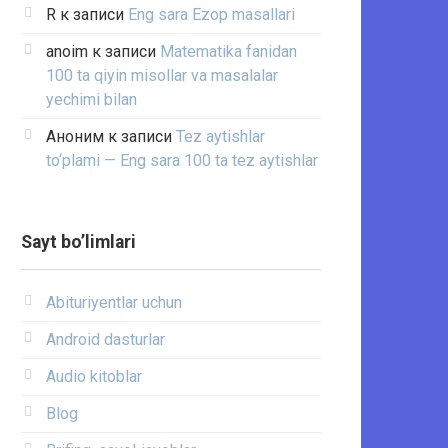
R
к записи
Eng sara Ezop masallari
anoim
к записи
Matematika fanidan
100 ta qiyin misollar va masalalar
yechimi bilan
Аноним
к записи
Tez aytishlar
to‘plami — Eng sara 100 ta tez aytishlar
Sayt bo’limlari
Abituriyentlar uchun
Android dasturlar
Audio kitoblar
Blog