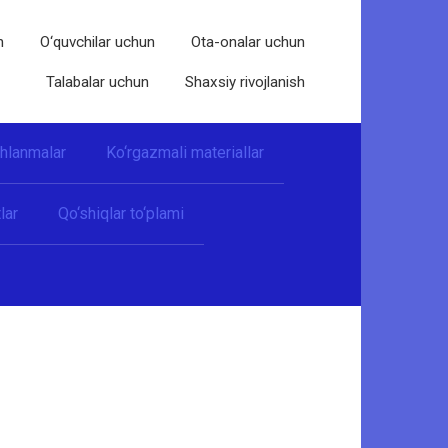
n
O‘quvchilar uchun
Ota-onalar uchun
Talabalar uchun
Shaxsiy rivojlanish
shlanmalar
Ko‘rgazmali materiallar
lar
Qo‘shiqlar to‘plami