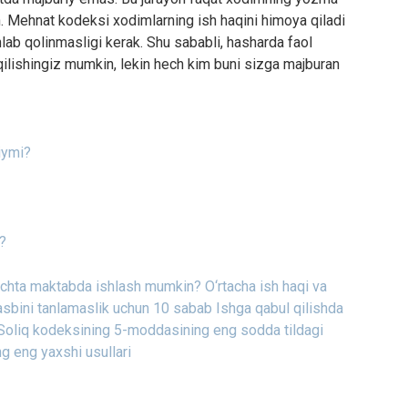
n. Mehnat kodeksi xodimlarning ish haqini himoya qiladi
hlab qolinmasligi kerak. Shu sababli, hasharda faol
l qilishingiz mumkin, lekin hech kim buni sizga majburan
iymi?
i?
nechta maktabda ishlash mumkin?
O‘rtacha ish haqi va
kasbini tanlamaslik uchun 10 sabab
Ishga qabul qilishda
Soliq kodeksining 5-moddasining eng sodda tildagi
ng eng yaxshi usullari