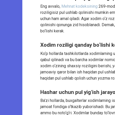
Eng avvalo,
Mehnat kodeksining
269-modd
roziligisiz pul ushlab qolinishi mumkin em
uchun ham amal qiladi. Agar xodim o‘z roz
qolinishi qonunga zid hisoblanadi. Demak, 
bo‘lishi kerak.
Xodim roziligi qanday bo‘lishi 
Ko‘p hollarda tashkilotlarda xodimlarning 
qabul qilinadi va bu barcha xodimlar nomi
xodim o‘zining shaxsiy roziligini berishi, 
jamoaviy qaror bilan ish haqidan pul ushl
haqidan pul ushlab qolish uchun yozma rozil
Hashar uchun pul yig’ish jaray
Ba’zi hollarda, buxgalterlar xodimlarning 
jamoat fondiga o‘tkazib yuborishadi. Bu j
ammo bu noto‘g‘ri. Xodimlar bunday to‘lovn