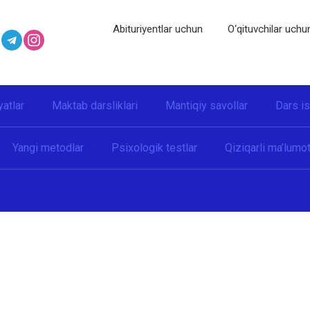
Abituriyentlar uchun
O‘qituvchilar uchu
yatlar
Maktab darsliklari
Mantiqiy savollar
Dars i
Yangi metodlar
Psixologik testlar
Qiziqarli ma’lumot