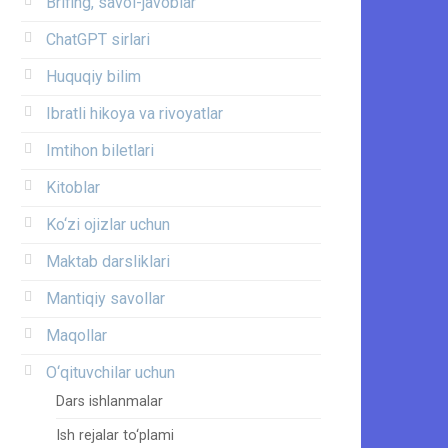
Brifing, savol-javoblar
ChatGPT sirlari
Huquqiy bilim
Ibratli hikoya va rivoyatlar
Imtihon biletlari
Kitoblar
Ko‘zi ojizlar uchun
Maktab darsliklari
Mantiqiy savollar
Maqollar
O‘qituvchilar uchun
Dars ishlanmalar
Ish rejalar to‘plami