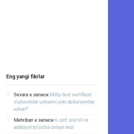
Eng yangi fikrlar
Sevara
к записи
Milliy test sertifikati
o‘qituvchilar uchunmi yoki abituriyentlar
uchun?
Mehriban
к записи
6-sinf ona tili va
adabiyot bo‘yicha onlayn test