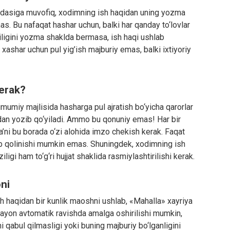
asiga muvofiq, xodimning ish haqidan uning yozma
as. Bu nafaqat hashar uchun, balki har qanday to‘lovlar
iligini yozma shaklda bermasa, ish haqi ushlab
xashar uchun pul yig’ish majburiy emas, balki ixtiyoriy
kerak?
umumiy majlisida hasharga pul ajratish bo‘yicha qarorlar
dan yozib qo‘yiladi. Ammo bu qonuniy emas! Har bir
ya’ni bu borada o‘zi alohida imzo chekish kerak. Faqat
ab qolinishi mumkin emas. Shuningdek, xodimning ish
igi ham to‘g‘ri hujjat shaklida rasmiylashtirilishi kerak.
oni
ish haqidan bir kunlik maoshni ushlab, «Mahalla» xayriya
arayon avtomatik ravishda amalga oshirilishi mumkin,
i qabul qilmasligi yoki buning majburiy bo‘lganligini