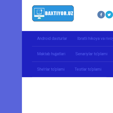
Перейти
к
контенту
Android dasturlar
Ibratli hikoya va rivo
Maktab hujjatlari
Senariylar to‘plami
She’rlar to‘plami
Testlar to‘plami