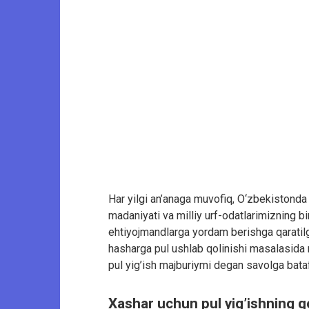
Har yilgi an’anaga muvofiq, O‘zbekistonda
madaniyati va milliy urf-odatlarimizning bi
ehtiyojmandlarga yordam berishga qaratilga
hasharga pul ushlab qolinishi masalasida n
pul yig’ish majburiymi degan savolga bata
Xashar uchun pul yig’ishning 