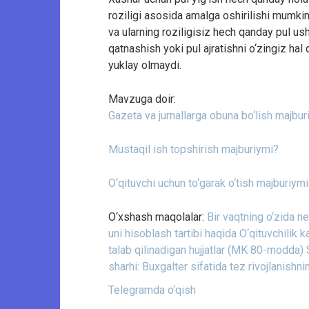
roziligi asosida amalga oshirilishi mumki
va ularning roziligisiz hech qanday pul us
qatnashish yoki pul ajratishni o‘zingiz ha
yuklay olmaydi.
Mavzuga doir:
Gazeta va jurnallarga obuna bo‘lish majbur
Mustaqil ish topshirish majburiymi?
O‘qituvchi uchun to‘garak o‘tish majburiym
O‘xshash maqolalar:
Bir vaqtning o‘zida 
uni hisoblash tartibi haqida
O‘qituvchilik 
talab qilinadigan hujjatlar (MK 80-modda)
sharhi:
Buxgalter sifatida tez rivojlanishni
Telegramda o‘qish