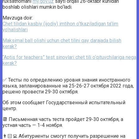
ruxsatnomani
my.gov.uz
sayti orqali 26-oktabr kunidan
boshlab olishlari mumkin bo‘ladi.
Mavzuga doir:
Chet tilidan kasbiy (ijodiy) imtihon o‘tkaziladigan ta’lim
yo‘nalishlari
Maksimal ball olishi uchun chet tilini qay darajada bilish
kerak?
“Aptis for teachers” test sinovlari chet tili o‘qituvchilariga nega
kerak?
✅ Тесты по определению уровня знания иностранного
языка, запланированные на 25-26-27 октября 2022 года,
решено провести 29-30 октября.
Об этом сообщает Государственный испытательный
центр.
📆 Письменная часть теста пройдет 29-30 октября, а
устная часть — 1-4 ноября.
👨🏻‍💻 Абитуриенты смогут получить разрешение на