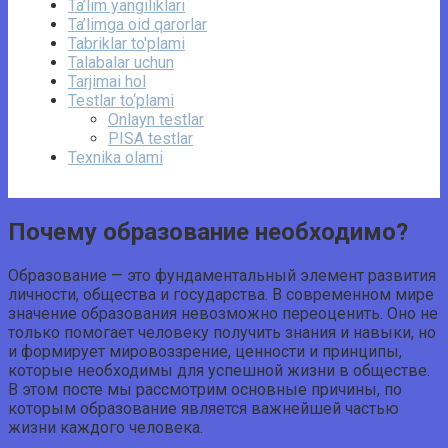
Ta’lim yangiliklari
Ta’limga oid qarorlar
Tabriklar to'plami
Talabalar uchun
Tarjimai hol
Testlar to‘plami
Onlayn testlar
PISA testlar
Texnika olami
Почему образование необходимо?
Образование — это фундаментальный элемент развития
личности, общества и государства. В современном мире
значение образования невозможно переоценить. Оно не
только помогает человеку получить знания и навыки, но
и формирует мировоззрение, ценности и принципы,
которые необходимы для успешной жизни в обществе.
В этом посте мы рассмотрим основные причины, по
которым образование является важнейшей частью
жизни каждого человека.