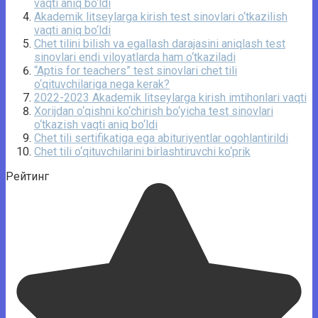
vaqti aniq bo‘ldi
Akademik litseylarga kirish test sinovlari o‘tkazilish
vaqti aniq bo‘ldi
Chet tilini bilish va egallash darajasini aniqlash test
sinovlari endi viloyatlarda ham o‘tkaziladi
“Aptis for teachers” test sinovlari chet tili
o‘qituvchilariga nega kerak?
2022-2023 Akademik litseylarga kirish imtihonlari vaqti
Xorijdan o‘qishni ko‘chirish bo‘yicha test sinovlari
o‘tkazish vaqti aniq bo‘ldi
Chet tili sertifikatiga ega abituriyentlar ogohlantirildi
Chet tili o‘qituvchilarini birlashtiruvchi ko‘prik
Рейтинг