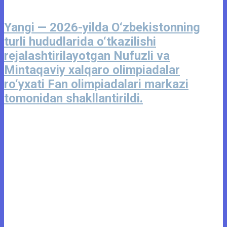
Yangi — 2026-yilda O‘zbekistonning
turli hududlarida o‘tkazilishi
rejalashtirilayotgan Nufuzli va
Mintaqaviy xalqaro olimpiadalar
ro‘yxati Fan olimpiadalari markazi
tomonidan shakllantirildi.