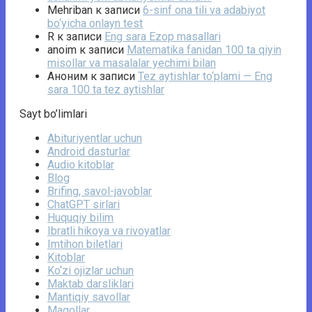
Mehriban
к записи
6-sinf ona tili va adabiyot
bo‘yicha onlayn test
R
к записи
Eng sara Ezop masallari
anoim
к записи
Matematika fanidan 100 ta qiyin
misollar va masalalar yechimi bilan
Аноним
к записи
Tez aytishlar to‘plami — Eng
sara 100 ta tez aytishlar
Sayt bo’limlari
Abituriyentlar uchun
Android dasturlar
Audio kitoblar
Blog
Brifing, savol-javoblar
ChatGPT sirlari
Huquqiy bilim
Ibratli hikoya va rivoyatlar
Imtihon biletlari
Kitoblar
Ko‘zi ojizlar uchun
Maktab darsliklari
Mantiqiy savollar
Maqollar