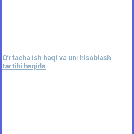
O‘rtacha ish haqi va uni hisoblash
tartibi haqida