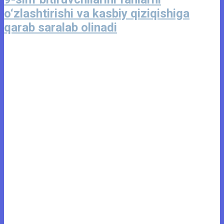
o‘zlashtirishi va kasbiy qiziqishiga
qarab saralab olinadi