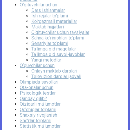
O‘qituvchilar uchun
Dars ishlanmalar
Ish rejalar to‘plami
Ko‘rgazmali materiallar
Maktab hujjatlari
O‘qituvchilar uchun tavsiyalar
Sahna ko‘rinishlari to‘plami
Senariylar to‘plami
Ta’limga oid maqolalar
Ta’limga oid savol-javoblar
Yangi metodlar
O‘quvchilar uchun
Onlayn maktab darslari
Televizion darslar jadvali
Olimpiada savollari
Ota-onalar uchun
Psixologik testlar
Qanday qilib?
Qiziqarli ma’lumotlar
Qo‘shiqlar to‘plami
Shaxsiy rivojlanish
She’rlar to‘plami
Statistik ma’lumotlar