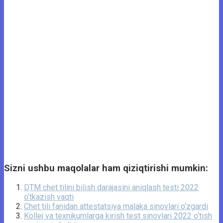
Sizni ushbu maqolalar ham qiziqtirishi mumkin:
DTM chet tilini bilish darajasini aniqlash testi 2022
o‘tkazish vaqti
Chet tili fanidan attestatsiya malaka sinovlari o‘zgardi
Kollej va texnikumlarga kirish test sinovlari 2022 o‘tish