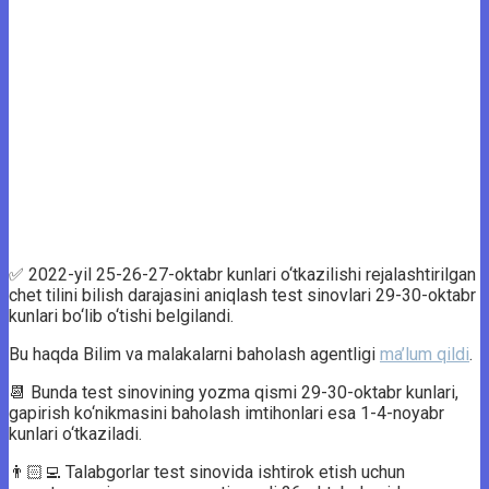
✅ 2022-yil 25-26-27-oktabr kunlari o‘tkazilishi rejalashtirilgan
chet tilini bilish darajasini aniqlash test sinovlari 29-30-oktabr
kunlari bo‘lib o‘tishi belgilandi.
Bu haqda Bilim va malakalarni baholash agentligi
ma’lum qildi
.
📆 Bunda test sinovining yozma qismi 29-30-oktabr kunlari,
gapirish ko‘nikmasini baholash imtihonlari esa 1-4-noyabr
kunlari o‘tkaziladi.
👨🏻‍💻 Talabgorlar test sinovida ishtirok etish uchun