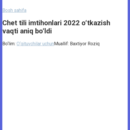
Bosh sahifa
Chet tili imtihonlari 2022 o‘tkazish
vaqti aniq bo‘ldi
Bo‘lim:
O‘qituvchilar uchun
Muallif:
Baxtiyor Roziq