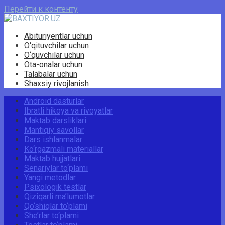
Перейти к контенту
Abituriyentlar uchun
O‘qituvchilar uchun
O‘quvchilar uchun
Ota-onalar uchun
Talabalar uchun
Shaxsiy rivojlanish
Android dasturlar
Ibratli hikoya va rivoyatlar
Maktab darsliklari
Mantiqiy savollar
Dars ishlanmalar
Ko‘rgazmali materiallar
Maktab hujjatlari
Senariylar to‘plami
Yangi metodlar
Psixologik testlar
Qiziqarli ma’lumotlar
Qo‘shiqlar to‘plami
She’rlar to‘plami