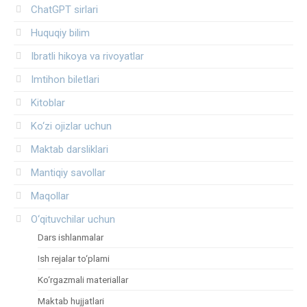
ChatGPT sirlari
Huquqiy bilim
Ibratli hikoya va rivoyatlar
Imtihon biletlari
Kitoblar
Ko‘zi ojizlar uchun
Maktab darsliklari
Mantiqiy savollar
Maqollar
O‘qituvchilar uchun
Dars ishlanmalar
Ish rejalar to‘plami
Ko‘rgazmali materiallar
Maktab hujjatlari