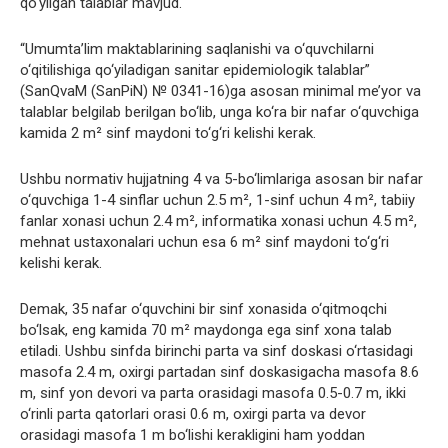
qo‘yilgan talablar mavjud.
“Umumta’lim maktablarining saqlanishi va o‘quvchilarni
o‘qitilishiga qo‘yiladigan sanitar epidemiologik talablar”
(SanQvaM (SanPiN) № 0341-16)ga asosan minimal me’yor va
talablar belgilab berilgan bo‘lib, unga ko‘ra bir nafar o‘quvchiga
kamida 2 m² sinf maydoni to‘g‘ri kelishi kerak.
Ushbu normativ hujjatning 4 va 5-bo‘limlariga asosan bir nafar
o‘quvchiga 1-4 sinflar uchun 2.5 m², 1-sinf uchun 4 m², tabiiy
fanlar xonasi uchun 2.4 m², informatika xonasi uchun 4.5 m²,
mehnat ustaxonalari uchun esa 6 m² sinf maydoni to‘g‘ri
kelishi kerak.
Demak, 35 nafar o‘quvchini bir sinf xonasida o‘qitmoqchi
bo‘lsak, eng kamida 70 m² maydonga ega sinf xona talab
etiladi. Ushbu sinfda birinchi parta va sinf doskasi o‘rtasidagi
masofa 2.4 m, oxirgi partadan sinf doskasigacha masofa 8.6
m, sinf yon devori va parta orasidagi masofa 0.5-0.7 m, ikki
o‘rinli parta qatorlari orasi 0.6 m, oxirgi parta va devor
orasidagi masofa 1 m bo‘lishi kerakligini ham yoddan