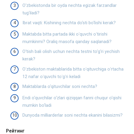
O‘zbekistonda bir oyda nechta egizak farzandlar
tug‘iladi?
Ibrat vaqti: Kishining nechta do‘sti bo‘lishi kerak?
Maktabda bitta partada ikki oʻquvchi oʻtirishi
mumkinmi? Oraliq masofa qanday saqlanadi?
O‘tish bali olish uchun nechta testni to‘g‘ri yechish
kerak?
Oʻzbekiston maktablarida bitta oʻqituvchiga oʻrtacha
12 nafar oʻquvchi toʻgʻri keladi
Maktablarda o‘qituvchilar soni nechta?
Endi o‘quvchilar o‘zlari qiziqqan fanni chuqur o‘qishi
mumkin bo‘ladi
Dunyoda milliarderlar soni nechta ekanini bilasizmi?
Рейтинг