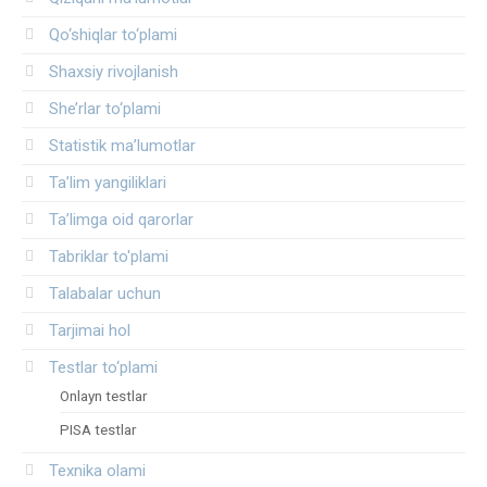
Qo‘shiqlar to‘plami
Shaxsiy rivojlanish
She’rlar to‘plami
Statistik ma’lumotlar
Ta’lim yangiliklari
Ta’limga oid qarorlar
Tabriklar to'plami
Talabalar uchun
Tarjimai hol
Testlar to‘plami
Onlayn testlar
PISA testlar
Texnika olami