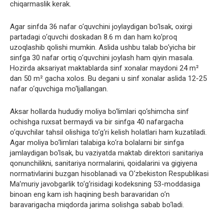
chiqarmaslik kerak.
Agar sinfda 36 nafar o‘quvchini joylaydigan bo‘lsak, oxirgi
partadagi o‘quvchi doskadan 8.6 m dan ham ko‘proq
uzoqlashib qolishi mumkin. Aslida ushbu talab bo‘yicha bir
sinfga 30 nafar ortiq o‘quvchini joylash ham qiyin masala.
Hozirda aksariyat maktablarda sinf xonalar maydoni 24 m²
dan 50 m² gacha xolos. Bu degani u sinf xonalar aslida 12-25
nafar o‘quvchiga mo‘ljallangan.
Aksar hollarda hududiy moliya bo‘limlari qo‘shimcha sinf
ochishga ruxsat bermaydi va bir sinfga 40 nafargacha
o‘quvchilar tahsil olishiga to‘g‘ri kelish holatlari ham kuzatiladi.
Agar moliya bo‘limlari talabiga ko‘ra bolalarni bir sinfga
jamlaydigan bo‘lsak, bu vaziyatda maktab direktori sanitariya
qonunchilikni, sanitariya normalarini, qoidalarini va gigiyena
normativlarini buzgan hisoblanadi va O‘zbekiston Respublikasi
Ma’muriy javobgarlik to‘g‘risidagi kodeksning 53-moddasiga
binoan eng kam ish haqining besh baravaridan o‘n
baravarigacha miqdorda jarima solishga sabab bo‘ladi.