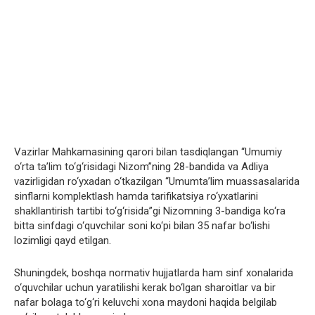
Vazirlar Mahkamasining qarori bilan tasdiqlangan “Umumiy
o‘rta ta’lim to‘g‘risidagi Nizom”ning 28-bandida va Adliya
vazirligidan ro‘yxadan o‘tkazilgan “Umumta’lim muassasalarida
sinflarni komplektlash hamda tarifikatsiya ro‘yxatlarini
shakllantirish tartibi to‘g‘risida”gi Nizomning 3-bandiga ko‘ra
bitta sinfdagi o‘quvchilar soni ko‘pi bilan 35 nafar bo‘lishi
lozimligi qayd etilgan.
Shuningdek, boshqa normativ hujjatlarda ham sinf xonalarida
o‘quvchilar uchun yaratilishi kerak bo‘lgan sharoitlar va bir
nafar bolaga to‘g‘ri keluvchi xona maydoni haqida belgilab