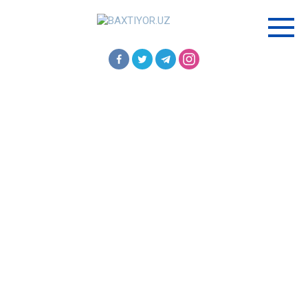
Перейти
к
контенту