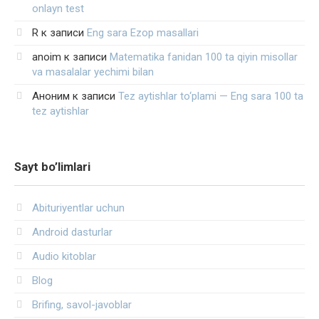
onlayn test
R
к записи
Eng sara Ezop masallari
anoim
к записи
Matematika fanidan 100 ta qiyin misollar
va masalalar yechimi bilan
Аноним
к записи
Tez aytishlar to‘plami — Eng sara 100 ta
tez aytishlar
Sayt bo’limlari
Abituriyentlar uchun
Android dasturlar
Audio kitoblar
Blog
Brifing, savol-javoblar