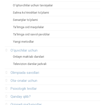
O‘qituvchilar uchun tavsiyalar
Sahna ko‘rinishlari to‘plami
Senariylar to‘plami
Ta’limga oid maqolalar
Ta’limga oid savol-javoblar
Yangi metodlar
O‘quvchilar uchun
Onlayn maktab darslari
Televizion darslar jadvali
Olimpiada savollari
Ota-onalar uchun
Psixologik testlar
Qanday qilib?
Qiziqarli ma’lumotlar