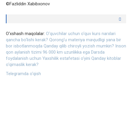
©Fazliddin Xabibxonov
O‘xshash maqolalar:
O‘quvchilar uchun o‘quv kurs narxlari
qancha bo‘lishi kerak?
Qorong‘u materiya mavjudligi yana bir
bor isbotlanmoqda
Qanday qilib chiroyli yozish mumkin?
Inson
qon aylanish tizimi 96 000 km uzunlikka ega
Darsda
foydalanish uchun Yaxshilik estafetasi o‘yini
Qanday kitoblar
o‘qimaslik kerak?
Telegramda o‘qish