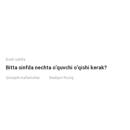
Bosh sahifa
Bitta sinfda nechta o‘quvchi o‘qishi kerak?
Qiziqarli ma’lumotlar
Baxtiyor Roziq