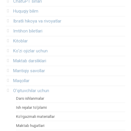
ChatGPT sirlari
Huquqiy bilim
Ibratli hikoya va rivoyatlar
Imtihon biletlari
Kitoblar
Ko‘zi ojizlar uchun
Maktab darsliklari
Mantiqiy savollar
Maqollar
O‘qituvchilar uchun
Dars ishlanmalar
Ish rejalar to‘plami
Ko‘rgazmali materiallar
Maktab hujjatlari