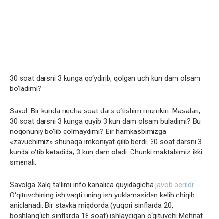
30 soat darsni 3 kunga qo‘ydirib, qolgan uch kun dam olsam
bo‘ladimi?
Savol: Bir kunda necha soat dars o‘tishim mumkin. Masalan,
30 soat darsni 3 kunga quyib 3 kun dam olsam buladimi? Bu
noqonuniy bo‘lib qolmaydimi? Bir hamkasbimizga
«zavuchimiz» shunaqa imkoniyat qilib berdi. 30 soat darsni 3
kunda o‘tib ketadida, 3 kun dam oladi. Chunki maktabimiz ikki
smenali.
Savolga Xalq ta’limi info kanalida quyidagicha
javob berildi
:
O‘qituvchining ish vaqti uning ish yuklamasidan kelib chiqib
aniqlanadi. Bir stavka miqdorda (yuqori sinflarda 20,
boshlang‘ich sinflarda 18 soat) ishlaydigan o‘qituvchi Mehnat