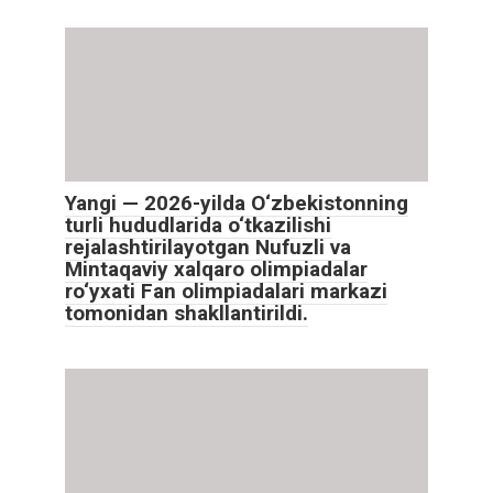
Yangi — 2026-yilda O‘zbekistonning
turli hududlarida o‘tkazilishi
rejalashtirilayotgan Nufuzli va
Mintaqaviy xalqaro olimpiadalar
ro‘yxati Fan olimpiadalari markazi
tomonidan shakllantirildi.