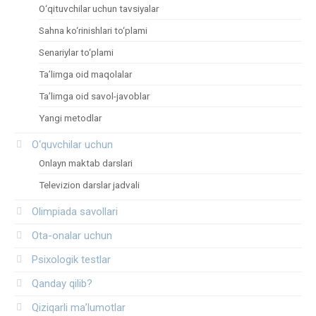
O‘qituvchilar uchun tavsiyalar
Sahna ko‘rinishlari to‘plami
Senariylar to‘plami
Ta’limga oid maqolalar
Ta’limga oid savol-javoblar
Yangi metodlar
O‘quvchilar uchun
Onlayn maktab darslari
Televizion darslar jadvali
Olimpiada savollari
Ota-onalar uchun
Psixologik testlar
Qanday qilib?
Qiziqarli ma’lumotlar