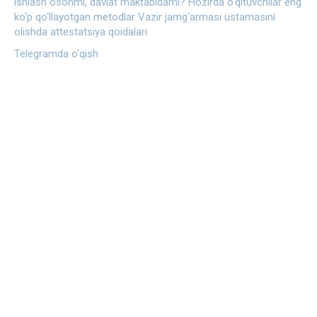
ishlash osonmi, davlat maktabidami?
Hozirda o‘qituvchilar eng
ko‘p qo‘llayotgan metodlar
Vazir jamg‘armasi ustamasini
olishda attestatsiya qoidalari
Telegramda o‘qish