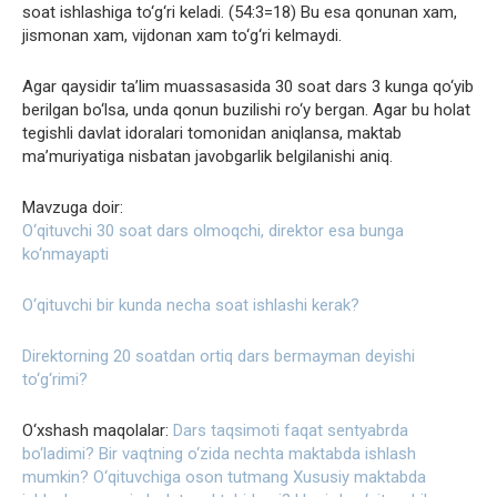
soat ishlashiga to‘g‘ri keladi. (54:3=18) Bu esa qonunan xam,
jismonan xam, vijdonan xam to‘g‘ri kelmaydi.
Agar qaysidir ta’lim muassasasida 30 soat dars 3 kunga qo‘yib
berilgan bo‘lsa, unda qonun buzilishi ro‘y bergan. Agar bu holat
tegishli davlat idoralari tomonidan aniqlansa, maktab
ma’muriyatiga nisbatan javobgarlik belgilanishi aniq.
Mavzuga doir:
O‘qituvchi 30 soat dars olmoqchi, dirеktor esa bunga
ko‘nmayapti
O‘qituvchi bir kunda necha soat ishlashi kerak?
Direktorning 20 soatdan ortiq dars bermayman deyishi
to‘g‘rimi?
O‘xshash maqolalar:
Dars taqsimoti faqat sentyabrda
bo‘ladimi?
Bir vaqtning o‘zida nechta maktabda ishlash
mumkin?
O‘qituvchiga oson tutmang
Xususiy maktabda