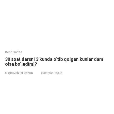
Bosh sahifa
30 soat darsni 3 kunda o‘tib qolgan kunlar dam
olsa bo‘ladimi?
O‘qituvchilar uchun
Baxtiyor Roziq