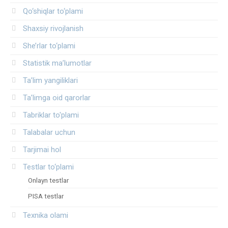
Qo‘shiqlar to‘plami
Shaxsiy rivojlanish
She’rlar to‘plami
Statistik ma’lumotlar
Ta’lim yangiliklari
Ta’limga oid qarorlar
Tabriklar to'plami
Talabalar uchun
Tarjimai hol
Testlar to‘plami
Onlayn testlar
PISA testlar
Texnika olami