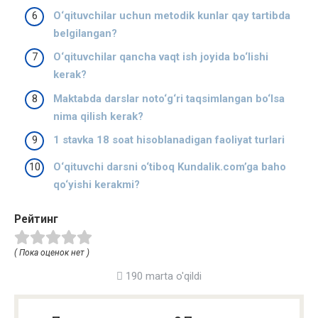
O‘qituvchilar uchun metodik kunlar qay tartibda
belgilangan?
O‘qituvchilar qancha vaqt ish joyida bo‘lishi
kerak?
Maktabda darslar noto‘g‘ri taqsimlangan bo‘lsa
nima qilish kerak?
1 stavka 18 soat hisoblanadigan faoliyat turlari
O‘qituvchi darsni o‘tiboq Kundalik.com’ga baho
qo‘yishi kerakmi?
Рейтинг
( Пока оценок нет )
190 marta o'qildi