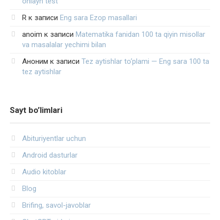
onlayn test
R
к записи
Eng sara Ezop masallari
anoim
к записи
Matematika fanidan 100 ta qiyin misollar
va masalalar yechimi bilan
Аноним
к записи
Tez aytishlar to‘plami — Eng sara 100 ta
tez aytishlar
Sayt bo’limlari
Abituriyentlar uchun
Android dasturlar
Audio kitoblar
Blog
Brifing, savol-javoblar