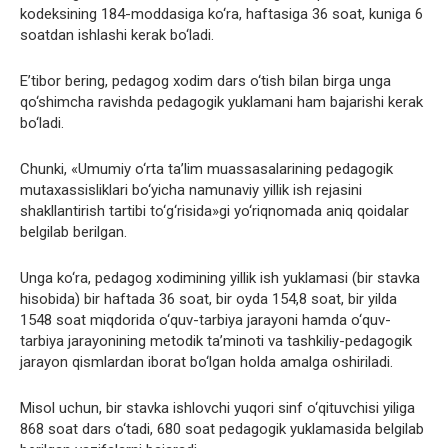
kodeksining 184-moddasiga ko‘ra, haftasiga 36 soat, kuniga 6
soatdan ishlashi kerak bo‘ladi.
E’tibor bering, pedagog xodim dars o‘tish bilan birga unga
qo‘shimcha ravishda pedagogik yuklamani ham bajarishi kerak
bo‘ladi.
Chunki, «Umumiy o‘rta ta’lim muassasalarining pedagogik
mutaxassisliklari bo‘yicha namunaviy yillik ish rejasini
shakllantirish tartibi to‘g‘risida»gi yo‘riqnomada aniq qoidalar
belgilab berilgan.
Unga ko‘ra, pedagog xodimining yillik ish yuklamasi (bir stavka
hisobida) bir haftada 36 soat, bir oyda 154,8 soat, bir yilda
1548 soat miqdorida o‘quv-tarbiya jarayoni hamda o‘quv-
tarbiya jarayonining metodik ta’minoti va tashkiliy-pedagogik
jarayon qismlardan iborat bo‘lgan holda amalga oshiriladi.
Misol uchun, bir stavka ishlovchi yuqori sinf o‘qituvchisi yiliga
868 soat dars o‘tadi, 680 soat pedagogik yuklamasida belgilab