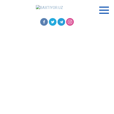
Перейти
к
контенту