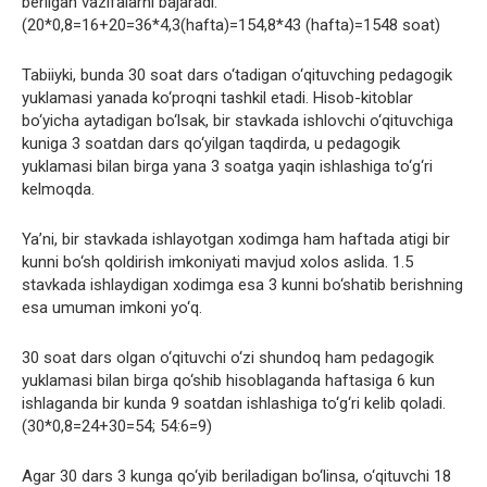
berilgan vazifalarni bajaradi.
(20*0,8=16+20=36*4,3(hafta)=154,8*43 (hafta)=1548 soat)
Tabiiyki, bunda 30 soat dars o‘tadigan o‘qituvching pedagogik
yuklamasi yanada ko‘proqni tashkil etadi. Hisob-kitoblar
bo‘yicha aytadigan bo‘lsak, bir stavkada ishlovchi o‘qituvchiga
kuniga 3 soatdan dars qo‘yilgan taqdirda, u pedagogik
yuklamasi bilan birga yana 3 soatga yaqin ishlashiga to‘g‘ri
kelmoqda.
Ya’ni, bir stavkada ishlayotgan xodimga ham haftada atigi bir
kunni bo‘sh qoldirish imkoniyati mavjud xolos aslida. 1.5
stavkada ishlaydigan xodimga esa 3 kunni bo‘shatib berishning
esa umuman imkoni yo‘q.
30 soat dars olgan o‘qituvchi o‘zi shundoq ham pedagogik
yuklamasi bilan birga qo‘shib hisoblaganda haftasiga 6 kun
ishlaganda bir kunda 9 soatdan ishlashiga to‘g‘ri kelib qoladi.
(30*0,8=24+30=54; 54:6=9)
Agar 30 dars 3 kunga qo‘yib beriladigan bo‘linsa, o‘qituvchi 18