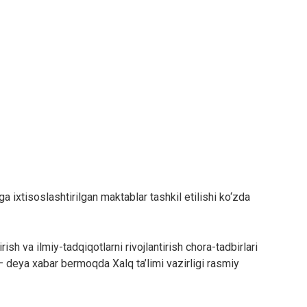
 ixtisoslashtirilgan maktablar tashkil etilishi ko‘zda
ish va ilmiy-tadqiqotlarni rivojlantirish chora-tadbirlari
, — deya xabar bermoqda Xalq ta’limi vazirligi rasmiy