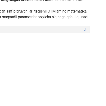
igan sinf bitiruvchilari tegishli OTMlarning matematika
an maqsadli parametrlar bo‘yicha o‘qishga qabul qilinadi.