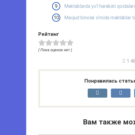
Maktablarda yo‘l harakati qoidalarin
Mavjud binolar o‘rnida maktablar t
Рейтинг
( Пока оценок нет )
1 48
Понравилась стать
Вам также мо