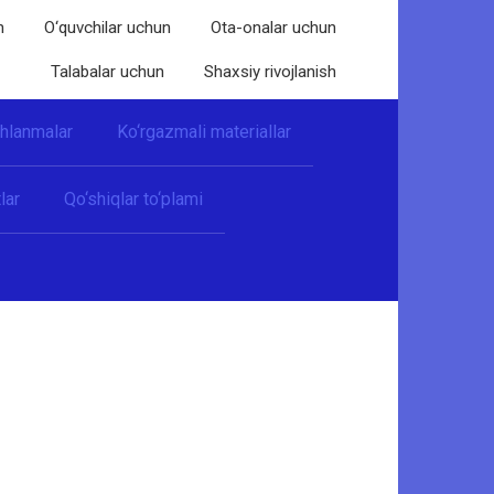
n
O‘quvchilar uchun
Ota-onalar uchun
Talabalar uchun
Shaxsiy rivojlanish
shlanmalar
Ko‘rgazmali materiallar
lar
Qo‘shiqlar to‘plami