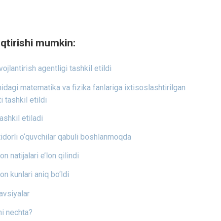
qtirishi mumkin:
ojlantirish agentligi tashkil etildi
gi matematika va fizika fanlariga ixtisoslashtirilgan
 tashkil etildi
shkil etiladi
tidorli o‘quvchilar qabuli boshlanmoqda
n natijalari e’lon qilindi
on kunlari aniq bo‘ldi
avsiyalar
ni nechta?