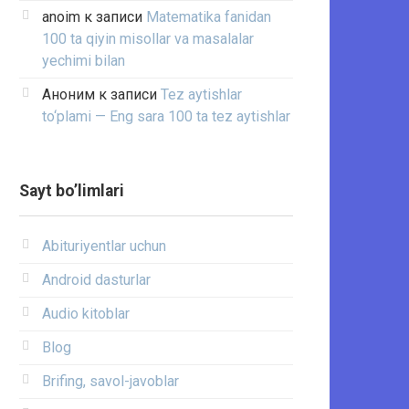
anoim
к записи
Matematika fanidan
100 ta qiyin misollar va masalalar
yechimi bilan
Аноним
к записи
Tez aytishlar
to‘plami — Eng sara 100 ta tez aytishlar
Sayt bo’limlari
Abituriyentlar uchun
Android dasturlar
Audio kitoblar
Blog
Brifing, savol-javoblar