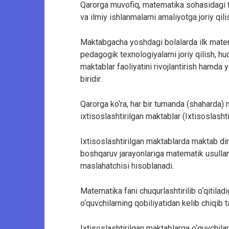
Qarorga muvofiq, matematika sohasidagi ta’l
va ilmiy ishlanmalarni amaliyotga joriy qili
Maktabgacha yoshdagi bolalarda ilk matem
pedagogik texnologiyalarni joriy qilish, h
maktablar faoliyatini rivojlantirish hamda 
biridir.
Qarorga ko‘ra, har bir tumanda (shaharda) 
ixtisoslashtirilgan maktablar (Ixtisoslash
Ixtisoslashtirilgan maktablarda maktab dir
boshqaruv jarayonlariga matematik usullar 
maslahatchisi hisoblanadi.
Matematika fani chuqurlashtirilib o‘qitila
o‘quvchilarning qobiliyatidan kelib chiqib ta
Ixtisoslashtirilgan maktablarga o‘quvchilar