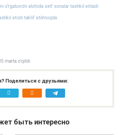
i o‘rgatuvchi alohida sinf xonalar tashkil etiladi
ashkil etish taklif etilmoqda
5 marta o'qildi
я? Поделиться с друзьями:
жет быть интересно