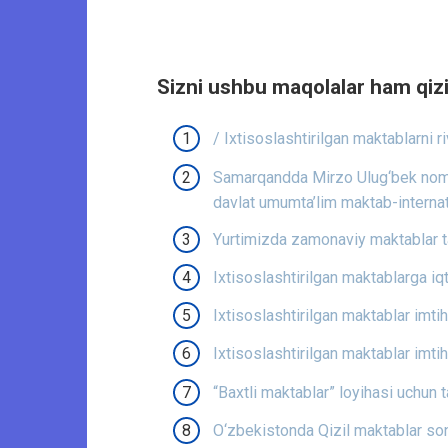
Sizni ushbu maqolalar ham qizi
/ Ixtisoslashtirilgan maktablarni riv
Samarqandda Mirzo Ulug‘bek nomida
davlat umumta’lim maktab-internati
Yurtimizda zamonaviy maktablar ta
Ixtisoslashtirilgan maktablarga iq
Ixtisoslashtirilgan maktablar imtiho
Ixtisoslashtirilgan maktablar imtih
“Baxtli maktablar” loyihasi uchun t
O‘zbekistonda Qizil maktablar so