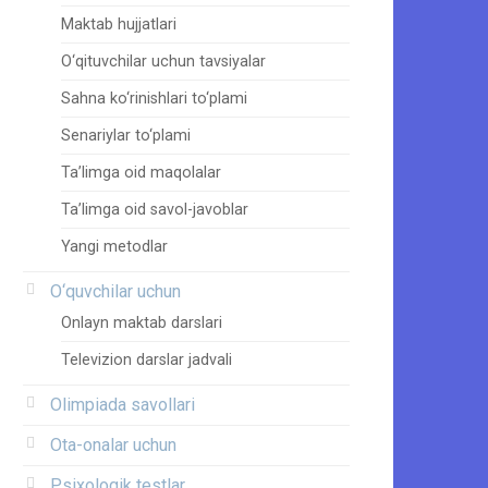
Maktab hujjatlari
O‘qituvchilar uchun tavsiyalar
Sahna ko‘rinishlari to‘plami
Senariylar to‘plami
Ta’limga oid maqolalar
Ta’limga oid savol-javoblar
Yangi metodlar
O‘quvchilar uchun
Onlayn maktab darslari
Televizion darslar jadvali
Olimpiada savollari
Ota-onalar uchun
Psixologik testlar