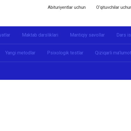
Abituriyentlar uchun
O‘qituvchilar uchu
yatlar
Maktab darsliklari
Mantiqiy savollar
Dars i
Yangi metodlar
Psixologik testlar
Qiziqarli ma’lumot