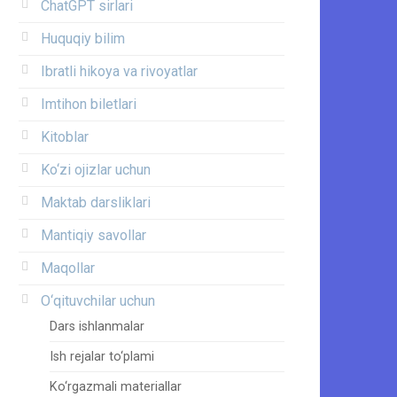
ChatGPT sirlari
Huquqiy bilim
Ibratli hikoya va rivoyatlar
Imtihon biletlari
Kitoblar
Ko‘zi ojizlar uchun
Maktab darsliklari
Mantiqiy savollar
Maqollar
O‘qituvchilar uchun
Dars ishlanmalar
Ish rejalar to‘plami
Ko‘rgazmali materiallar