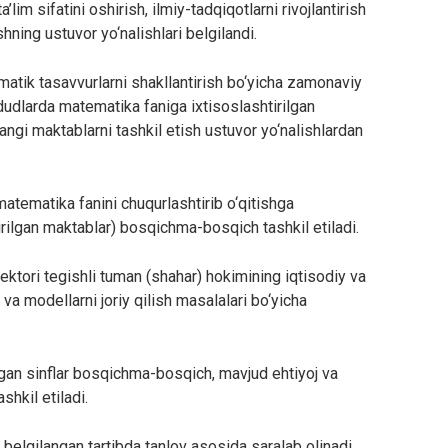
im sifatini oshirish, ilmiy-tadqiqotlarni rivojlantirish
shning ustuvor yo‘nalishlari belgilandi.
atik tasavvurlarni shakllantirish bo‘yicha zamonaviy
ududlarda matematika faniga ixtisoslashtirilgan
yangi maktablarni tashkil etish ustuvor yo‘nalishlardan
matematika fanini chuqurlashtirib o‘qitishga
tirilgan maktablar) bosqichma-bosqich tashkil etiladi.
ektori tegishli tuman (shahar) hokimining iqtisodiy va
va modellarni joriy qilish masalalari bo‘yicha
digan sinflar bosqichma-bosqich, mavjud ehtiyoj va
shkil etiladi.
 belgilangan tartibda tanlov asosida saralab olinadi.