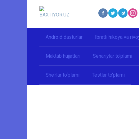
Перейти
к
контенту
Android dasturlar
Ibratli hikoya va rivo
Maktab hujjatlari
Senariylar to‘plami
She’rlar to‘plami
Testlar to‘plami