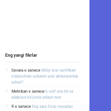
Eng yangi fikrlar
Sevara
к записи
Milliy test sertifikati
o‘qituvchilar uchunmi yoki abituriyentlar
uchun?
Mehriban
к записи
6-sinf ona tili va
adabiyot bo‘yicha onlayn test
R
к записи
Eng sara Ezop masallari