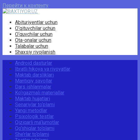
Перейти к контенту
Abituriyentlar uchun
O‘qituvchilar uchun
O‘quvchilar uchun
Ota-onalar uchun
Talabalar uchun
Shaxsiy rivojlanish
Android dasturlar
Ibratli hikoya va rivoyatlar
Maktab darsliklari
Mantiqiy savollar
Dars ishlanmalar
Ko‘rgazmali materiallar
Maktab hujjatlari
Senariylar to‘plami
Yangi metodlar
Psixologik testlar
Qiziqarli ma’lumotlar
Qo‘shiqlar to‘plami
She’rlar to‘plami