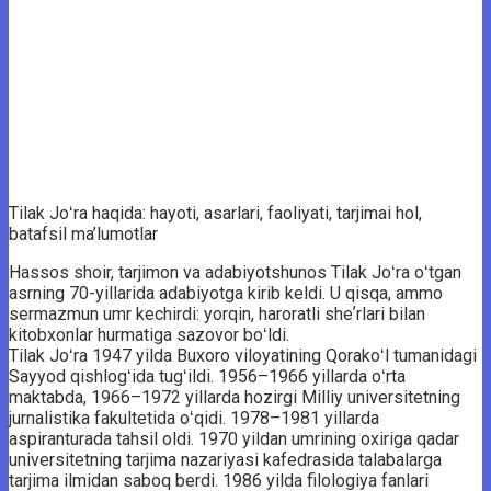
Tilak Joʻra haqida: hayoti, asarlari, faoliyati, tarjimai hol,
batafsil ma’lumotlar
Hassos shoir, tarjimon va adabiyotshunos Tilak Joʻra oʻtgan
asrning 70-yillarida adabiyotga kirib keldi. U qisqa, ammo
sermazmun umr kechirdi: yorqin, haroratli sheʼrlari bilan
kitobxonlar hurmatiga sazovor boʻldi.
Tilak Joʻra 1947 yilda Buxoro viloyatining Qorakoʻl tumanidagi
Sayyod qishlogʻida tugʻildi. 1956–1966 yillarda oʻrta
maktabda, 1966–1972 yillarda hozirgi Milliy universitetning
jurnalistika fakultetida oʻqidi. 1978–1981 yillarda
aspiranturada tahsil oldi. 1970 yildan umrining oxiriga qadar
universitetning tarjima nazariyasi kafedrasida talabalarga
tarjima ilmidan saboq berdi. 1986 yilda filologiya fanlari