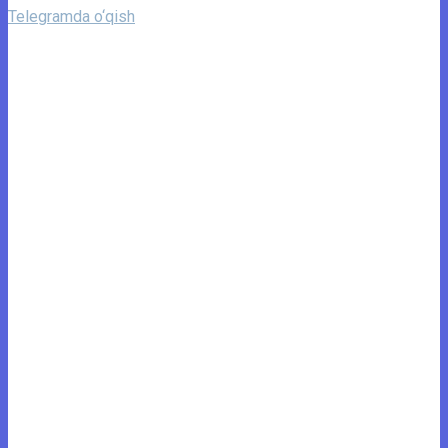
Telegramda o‘qish