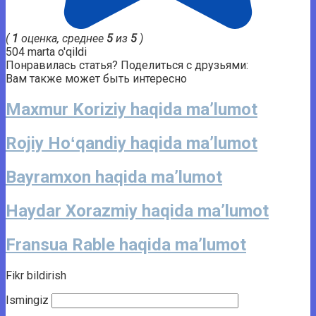
(
1
оценка, среднее
5
из
5
)
504 marta o'qildi
Понравилась статья? Поделиться с друзьями:
Вам также может быть интересно
Maxmur Koriziy haqida ma’lumot
Rojiy Hoʻqandiy haqida ma’lumot
Bayramxon haqida ma’lumot
Haydar Xorazmiy haqida ma’lumot
Fransua Rable haqida ma’lumot
Fikr bildirish
Ismingiz