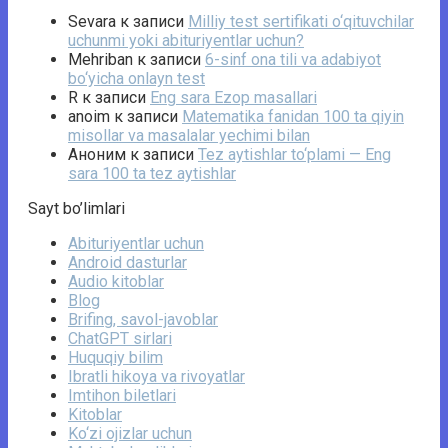
Sevara
к записи
Milliy test sertifikati o‘qituvchilar
uchunmi yoki abituriyentlar uchun?
Mehriban
к записи
6-sinf ona tili va adabiyot
bo‘yicha onlayn test
R
к записи
Eng sara Ezop masallari
anoim
к записи
Matematika fanidan 100 ta qiyin
misollar va masalalar yechimi bilan
Аноним
к записи
Tez aytishlar to‘plami — Eng
sara 100 ta tez aytishlar
Sayt bo’limlari
Abituriyentlar uchun
Android dasturlar
Audio kitoblar
Blog
Brifing, savol-javoblar
ChatGPT sirlari
Huquqiy bilim
Ibratli hikoya va rivoyatlar
Imtihon biletlari
Kitoblar
Ko‘zi ojizlar uchun