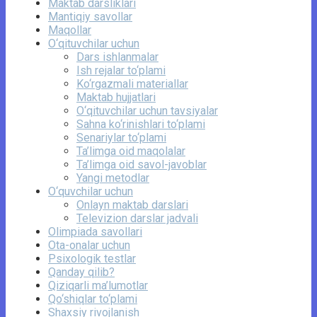
Maktab darsliklari
Mantiqiy savollar
Maqollar
O‘qituvchilar uchun
Dars ishlanmalar
Ish rejalar to‘plami
Ko‘rgazmali materiallar
Maktab hujjatlari
O‘qituvchilar uchun tavsiyalar
Sahna ko‘rinishlari to‘plami
Senariylar to‘plami
Ta’limga oid maqolalar
Ta’limga oid savol-javoblar
Yangi metodlar
O‘quvchilar uchun
Onlayn maktab darslari
Televizion darslar jadvali
Olimpiada savollari
Ota-onalar uchun
Psixologik testlar
Qanday qilib?
Qiziqarli ma’lumotlar
Qo‘shiqlar to‘plami
Shaxsiy rivojlanish