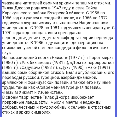
уважение читателей своими яркими, теплыми стихами.
Тилак Джоара родился в 1947 году в селе Сайод
Каракульского района Бухарской области. С 1956 по
1966 год он учился в средней школе, а с 1966 по 1972
год изучал журналистику в нынешнем Национальном
университете. С 1978 по 1981 год учился в аспирантуре. С
1970 года и до конца жизни преподавал
переводоведение студентам кафедры теории перевода
университета. В 1986 году защитил диссертацию на
соискание ученой степени кандидата филологических
наук.
Из произведений поэта «Райхон» (1977 г.), «Порог мира»
(1980 г.), «Улыбка звезд» (1981 г.), «Дом на перекрестке»
(1983 г.), «Садувоч» (1983 г.), «Дух» (1990), «Рак» (1991)
вышло семь сборников стихов. Были опубликованы его
переводы русской, турецкой, азербайджанской,
армянской и французской поэзии, а также его научные
труды, такие как «Современная турецкая поэзия»,
«Назым Хикмат и Узбекистан».
В своем творчестве Тилак Джо’ра изображает
природные ландшафты, мысли, мечты и надежды
добрых, честных и трудолюбивых сельчан в страстных
стихах и ярких символах.