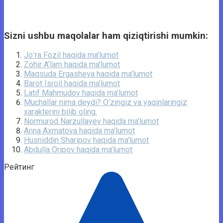
Sizni ushbu maqolalar ham qiziqtirishi mumkin:
Joʻra Fozil haqida ma’lumot
Zohir Aʼlam haqida ma’lumot
Maqsuda Ergasheva haqida ma’lumot
Barot Isroil haqida ma’lumot
Latif Mahmudov haqida ma’lumot
Muchallar nima deydi? O‘zingiz va yaqinlaringiz
xarakterini bilib oling.
Normurod Narzullayev haqida ma’lumot
Anna Axmatova haqida ma’lumot
Husniddin Sharipov haqida ma’lumot
Abdulla Oripov haqida ma’lumot
Рейтинг