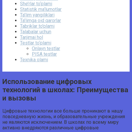
She’rlar to‘plami
Statistik ma’lumotlar
Ta’lim yangiliklari
Ta’limga oid qarorlar
Tabriklar to'plami
Talabalar uchun
Tarjimai hol
Testlar to‘plami
Onlayn testlar
PISA testlar
Texnika olami
Использование цифровых
технологий в школах: Преимущества
и вызовы
Цифровые технологии все больше проникают в нашу
повседневную жизнь, и образовательные учреждения
не являются исключением. В школах по всему миру
активно внедряются различные цифровые