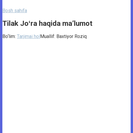
Bosh sahifa
Tilak Joʻra haqida ma’lumot
Bo‘lim:
Tarjimai hol
Muallif:
Baxtiyor Roziq