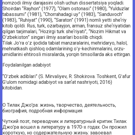
nomzodi ilmiy darajasini olish uchun dissertatsiya yoqladi.
Shoirdan “Rayhon” (1977), “Olam ostonasi” (1980), “Yulduzlar
tabassumi” (1981), “Chorrahadagi uy” (1983), “Sanduvoch”
(1983), “Ruhiyat” (1990), “Saraton” (1991) nomli yetti sheʼriy
kitob qoldi. Rus, turk, ozarbayjon, arman, fransuz sheʼriyatidan
qilgan tarjimalari, “Hozirgi turk sheʼriyati”, “Nozim Hikmat va
Oʻzbekiston” singari ilmiy asarlari bosilib chiqdi.
Tilak Joʻra oʻz ijodida tabiat manzaralarini, mehridaryo, halol,
mehnatkash qishloq odamlarining oʻy-kechinmalarini, orzu-
umidlarini ehtirosli misralarda, yorqin timsollarda aks ettirgan.
Foydalanilgan adabiyot
“Oʻzbek adiblari” (S. Mirvaliyev, R. Shokirova. Toshkent, Gʻafur
Gʻulom nomidagi adabiyot va sanʼat nashriyoti, 2016)
kitobidan.
О Тилак Джо’ра: жизнь, творчество, деятельность,
биография, подробная информация
Чуткий поэт, переводчик и литературный критик Тилак
Джо’ра вошел в литературу в 1970-х годах. Он прожил
короткую, но содержательную жизнь: завоевал