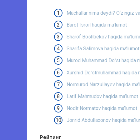
Muchallar nima deydi? O‘zingiz va y
Barot Isroil haqida ma’lumot
Sharof Boshbekov haqida ma’lum
Sharifa Salimova haqida ma’lumot
Murod Muhammad Doʻst haqida m
Xurshid Doʻstmuhammad haqida 
Normurod Narzullayev haqida ma’
Latif Mahmudov haqida ma’lumot
Nodir Normatov haqida ma’lumot
Jonrid Abdullaxonov haqida ma’l
Рейтинг