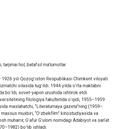
i, tarjimai hol, batafsil ma’lumotlar
 1926 yili Qozogʻiston Respublikasi Chimkent viloyati
zmatchi oilasida tugʻildi. 1944 yilda oʻrta maktabni
a boʻldi, sovet-yapon urushida ishtirok etdi.
ersitetining filologiya fakultetida oʻqidi, 1955–1959
sida maslahatchi, “Literaturnaya gazeta”ning (1959–
maxsus muxbiri, “Oʻzbekfilm” kinostudiyasida va
sh muharrir, Gʻafur Gʻulom nomidagi Adabiyot va sanʼat
70–1982) boʻlib ishladi.