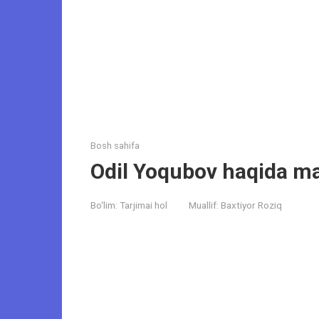
Bosh sahifa
Odil Yoqubov haqida m
Bo‘lim:
Tarjimai hol
Muallif:
Baxtiyor Roziq