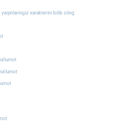
aqinlaringiz xarakterini bilib oling.
ot
a’lumot
ma’lumot
lumot
umot