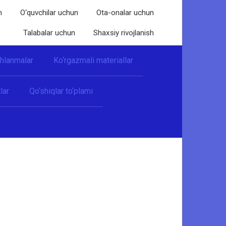
n
O‘quvchilar uchun
Ota-onalar uchun
Talabalar uchun
Shaxsiy rivojlanish
shlanmalar
Ko‘rgazmali materiallar
lar
Qo‘shiqlar to‘plami