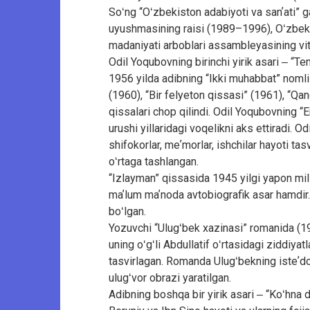
Soʻng “Oʻzbekiston adabiyoti va sanʼati” 
uyushmasining raisi (1989–1996), Oʻzbekis
madaniyati arboblari assambleyasining vi
Odil Yoqubovning birinchi yirik asari ‒ “Te
1956 yilda adibning “Ikki muhabbat” nomli 
(1960), “Bir felyeton qissasi” (1961), “Qano
qissalari chop qilindi. Odil Yoqubovning “
urushi yillaridagi voqelikni aks ettiradi. 
shifokorlar, meʼmorlar, ishchilar hayoti ta
oʻrtaga tashlangan.
“Izlayman” qissasida 1945 yilgi yapon mili
maʼlum maʼnoda avtobiografik asar hamdir. 
boʻlgan.
Yozuvchi “Ulugʻbek xazinasi” romanida (1
uning oʻgʻli Abdullatif oʻrtasidagi ziddiyat
tasvirlagan. Romanda Ulugʻbekning isteʼdo
ulugʻvor obrazi yaratilgan.
Adibning boshqa bir yirik asari ‒ “Koʻhna