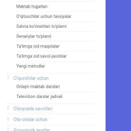
Maktab hujjatlari
O‘qituvchilar uchun tavsiyalar
Sahna ko‘rinishlari to‘plami
Senariylar to‘plami
Ta’limga oid maqolalar
Ta’limga oid savol-javoblar
Yangi metodlar
O‘quvchilar uchun
Onlayn maktab darslari
Televizion darslar jadvali
Olimpiada savollari
Ota-onalar uchun
Psixologik testlar