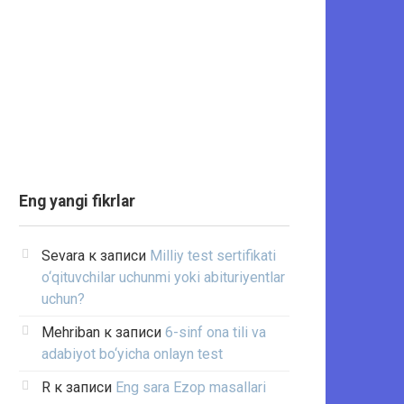
Eng yangi fikrlar
Sevara
к записи
Milliy test sertifikati
o‘qituvchilar uchunmi yoki abituriyentlar
uchun?
Mehriban
к записи
6-sinf ona tili va
adabiyot bo‘yicha onlayn test
R
к записи
Eng sara Ezop masallari