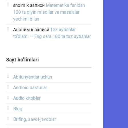
anoim
к записи
Matematika fanidan
100 ta qiyin misollar va masalalar
yechimi bilan
Аноним
к записи
Tez aytishlar
to‘plami — Eng sara 100 ta tez aytishlar
Sayt bo’limlari
Abituriyentlar uchun
Android dasturlar
Audio kitoblar
Blog
Brifing, savol-javoblar