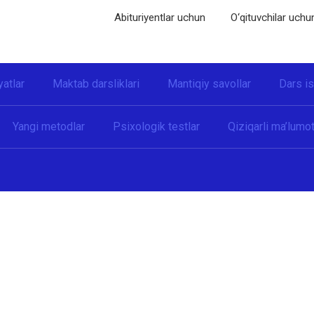
Abituriyentlar uchun
O‘qituvchilar uchu
yatlar
Maktab darsliklari
Mantiqiy savollar
Dars i
Yangi metodlar
Psixologik testlar
Qiziqarli ma’lumot