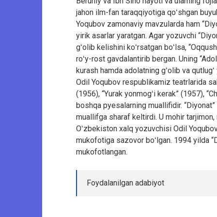
Beruniy va Ibn Sino hayoti va ularning fojia
jahon ilm-fan taraqqiyotiga qoʻshgan buyuk 
Yoqubov zamonaviy mavzularda ham “Diyon
yirik asarlar yaratgan. Agar yozuvchi “Diy
gʻolib kelishini koʻrsatgan boʻlsa, “Oqqushl
roʻy-rost gavdalantirib bergan. Uning “Adol
kurash hamda adolatning gʻolib va qutlugʻ y
Odil Yoqubov respublikamiz teatrlarida sa
(1956), “Yurak yonmogʻi kerak” (1957), “C
boshqa pyesalarning muallifidir. “Diyonat”
muallifga sharaf keltirdi. U mohir tarjimon,
Oʻzbekiston xalq yozuvchisi Odil Yoqubov
mukofotiga sazovor boʻlgan. 1994 yilda “Do
mukofotlangan.
Foydalanilgan adabiyot