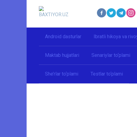
Перейти
к
контенту
Android dasturlar
Ibratli hikoya va rivo
Maktab hujjatlari
Senariylar to‘plami
She’rlar to‘plami
Testlar to‘plami