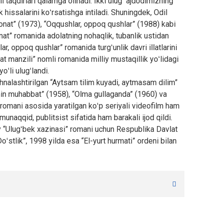
li taqdirlari qalamga olinadi. Ikki ulugʻ ajdodimizning
hissalarini koʻrsatishga intiladi. Shuningdek, Odil
at” (1973), “Oqqushlar, oppoq qushlar” (1988) kabi
onat” romanida adolatning nohaqlik, tubanlik ustidan
ar, oppoq qushlar” romanida turgʻunlik davri illatlarini
at manzili” nomli romanida milliy mustaqillik yoʻlidagi
oʻli ulugʻlandi.
hnalashtirilgan “Aytsam tilim kuyadi, aytmasam dilim”
hin muhabbat” (1958), “Olma gullaganda” (1960) va
 romani asosida yaratilgan koʻp seriyali videofilm ham
 munaqqid, publitsist sifatida ham barakali ijod qildi.
 “Ulugʻbek xazinasi” romani uchun Respublika Davlat
ʻstlik”, 1998 yilda esa “El-yurt hurmati” ordeni bilan