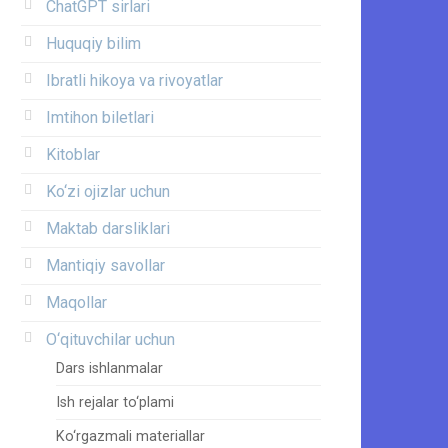
ChatGPT sirlari
Huquqiy bilim
Ibratli hikoya va rivoyatlar
Imtihon biletlari
Kitoblar
Ko‘zi ojizlar uchun
Maktab darsliklari
Mantiqiy savollar
Maqollar
O‘qituvchilar uchun
Dars ishlanmalar
Ish rejalar to‘plami
Ko‘rgazmali materiallar