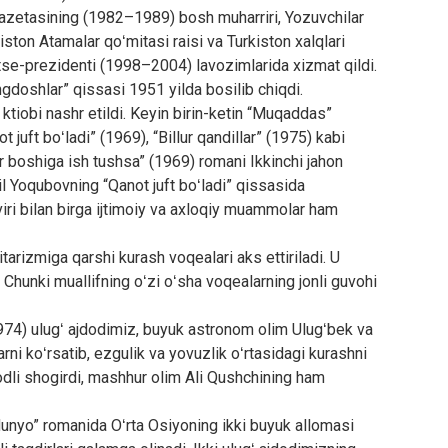
gazetasining (1982–1989) bosh muharriri, Yozuvchilar
ton Atamalar qoʻmitasi raisi va Turkiston xalqlari
tse-prezidenti (1998–2004) lavozimlarida xizmat qildi.
ngdoshlar” qissasi 1951 yilda bosilib chiqdi.
ktiobi nashr etildi. Keyin birin-ketin “Muqaddas”
t juft boʻladi” (1969), “Billur qandillar” (1975) kabi
Er boshiga ish tushsa” (1969) romani Ikkinchi jahon
Odil Yoqubovning “Qanot juft boʻladi” qissasida
sviri bilan birga ijtimoiy va axloqiy muammolar ham
tarizmiga qarshi kurash voqealari aks ettiriladi. U
Chunki muallifning oʻzi oʻsha voqealarning jonli guvohi
974) ulugʻ ajdodimiz, buyuk astronom olim Ulugʻbek va
larni koʻrsatib, ezgulik va yovuzlik oʻrtasidagi kurashni
dli shogirdi, mashhur olim Ali Qushchining ham
 dunyo” romanida Oʻrta Osiyoning ikki buyuk allomasi