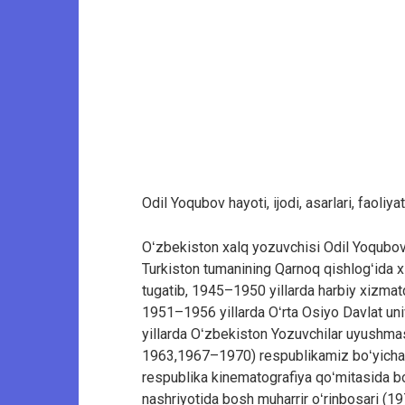
Odil Yoqubov hayoti, ijodi, asarlari, faoliyat
Oʻzbekiston xalq yozuvchisi Odil Yoqubov
Turkiston tumanining Qarnoq qishlogʻida xi
tugatib, 1945–1950 yillarda harbiy xizmatd
1951–1956 yillarda Oʻrta Osiyo Davlat univ
yillarda Oʻzbekiston Yozuvchilar uyushma
1963,1967–1970) respublikamiz boʻyicha 
respublika kinematografiya qoʻmitasida bo
nashriyotida bosh muharrir oʻrinbosari (19