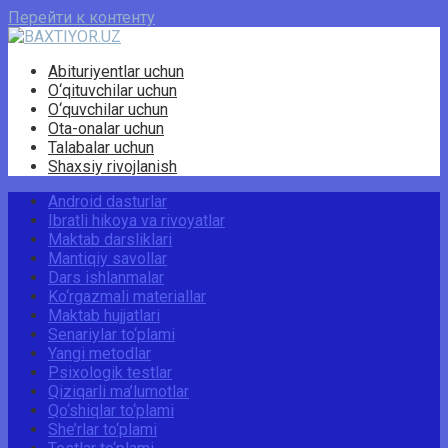
Перейти к контенту
Abituriyentlar uchun
O‘qituvchilar uchun
O‘quvchilar uchun
Ota-onalar uchun
Talabalar uchun
Shaxsiy rivojlanish
Android dasturlar
Ibratli hikoya va rivoyatlar
Maktab darsliklari
Mantiqiy savollar
Dars ishlanmalar
Ko‘rgazmali materiallar
Maktab hujjatlari
Senariylar to‘plami
Yangi metodlar
Psixologik testlar
Qiziqarli ma’lumotlar
Qo‘shiqlar to‘plami
She’rlar to‘plami