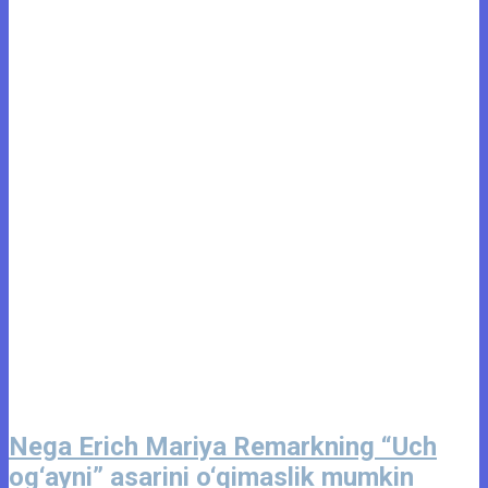
Nega Erich Mariya Remarkning “Uch
og‘ayni” asarini o‘qimaslik mumkin