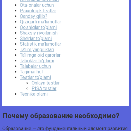
Ota-onalar uchun
Psixologik testlar
Qanday qilib?
Qiziqarli ma’lumotlar
Qo‘shiqlar to‘plami
Shaxsiy rivojlanish
She’rlar to‘plami
Statistik ma’lumotlar
Ta’lim yangiliklari
Ta’limga oid qarorlar
Tabriklar to'plami
Talabalar uchun
Tarjimai hol
Testlar to‘plami
Onlayn testlar
PISA testlar
Texnika olami
Почему образование необходимо?
Образование — это фундаментальный элемент развития