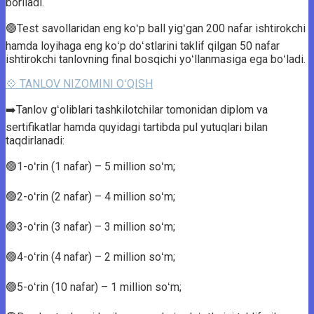
boriladi.
🟢Test savollaridan eng koʻp ball yigʻgan 200 nafar ishtirokchi
hamda loyihaga eng koʻp doʻstlarini taklif qilgan 50 nafar
ishtirokchi tanlovning final bosqichi yoʻllanmasiga ega boʻladi.
💠 TANLOV NIZOMINI OʻQISH
➡️Tanlov gʻoliblari tashkilotchilar tomonidan diplom va
sertifikatlar hamda quyidagi tartibda pul yutuqlari bilan
taqdirlanadi:
🟢1-oʻrin (1 nafar) – 5 million soʻm;
🟢2-oʻrin (2 nafar) – 4 million soʻm;
🟢3-oʻrin (3 nafar) – 3 million soʻm;
🟢4-oʻrin (4 nafar) – 2 million soʻm;
🟢5-oʻrin (10 nafar) – 1 million soʻm;