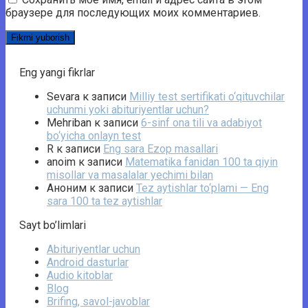
браузере для последующих моих комментариев.
Eng yangi fikrlar
Sevara
к записи
Milliy test sertifikati o‘qituvchilar
uchunmi yoki abituriyentlar uchun?
Mehriban
к записи
6-sinf ona tili va adabiyot
bo‘yicha onlayn test
R
к записи
Eng sara Ezop masallari
anoim
к записи
Matematika fanidan 100 ta qiyin
misollar va masalalar yechimi bilan
Аноним
к записи
Tez aytishlar to‘plami — Eng
sara 100 ta tez aytishlar
Sayt bo’limlari
Abituriyentlar uchun
Android dasturlar
Audio kitoblar
Blog
Brifing, savol-javoblar