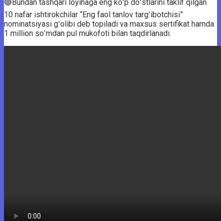
🟢Bundan tashqari loyihaga eng koʻp doʻstlarini taklif qilgan
10 nafar ishtirokchilar “Eng faol tanlov targʻibotchisi”
nominatsiyasi gʻolibi deb topiladi va maxsus sertifikat hamda
1 million soʻmdan pul mukofoti bilan taqdirlanadi.