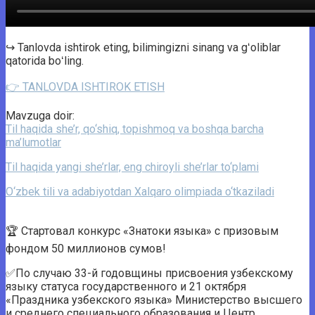
↪️ Tanlovda ishtirok eting, bilimingizni sinang va gʻoliblar
qatorida boʻling.
👉 TANLOVDA ISHTIROK ETISH
Mavzuga doir:
Til haqida she’r, qo‘shiq, topishmoq va boshqa barcha
ma’lumotlar
Til haqida yangi she’rlar, eng chiroyli she’rlar to‘plami
O‘zbek tili va adabiyotdan Xalqaro olimpiada o‘tkaziladi
🏆 Стартовал конкурс «Знатоки языка» с призовым
фондом 50 миллионов сумов!
✅️По случаю 33-й годовщины присвоения узбекскому
языку статуса государственного и 21 октября
«Праздника узбекского языка» Министерство высшего
и среднего специального образования и Центр