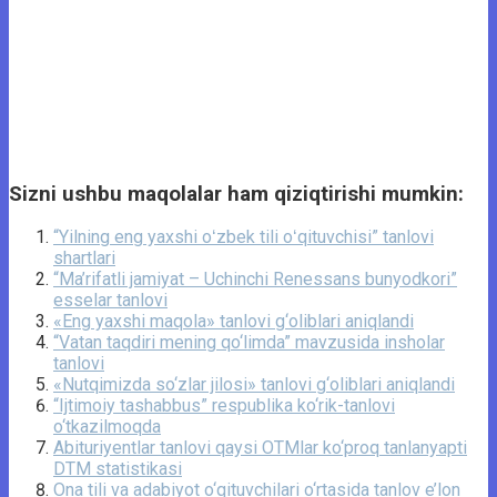
Sizni ushbu maqolalar ham qiziqtirishi mumkin:
“Yilning eng yaxshi oʻzbek tili oʻqituvchisi” tanlovi
shartlari
“Ma’rifatli jamiyat – Uchinchi Renessans bunyodkori”
esselar tanlovi
«Eng yaxshi maqola» tanlovi g‘oliblari aniqlandi
“Vatan taqdiri mening qo‘limda” mavzusida insholar
tanlovi
«Nutqimizda so‘zlar jilosi» tanlovi g‘oliblari aniqlandi
“Ijtimoiy tashabbus” respublika ko‘rik-tanlovi
o‘tkazilmoqda
Abituriyentlar tanlovi qaysi OTMlar ko‘proq tanlanyapti
DTM statistikasi
Ona tili va adabiyot o‘qituvchilari o‘rtasida tanlov e’lon