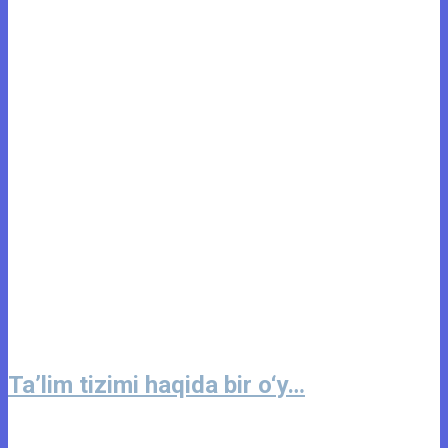
Ta’lim tizimi haqida bir o‘y…