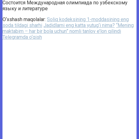
Состоится Международная олимпиада по узбекскому
языку и литературе
O‘xshash maqolalar:
Soliq kodeksining 1-moddasining eng
soda tildagi sharhi
Jadidlarni eng katta yutug‘i nima?
“Mening
maktabim – har bir bola uchun” nomli tanlov e’lon qilindi
Telegramda o‘qish