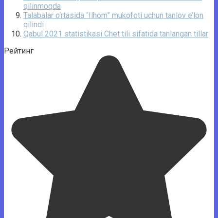
qilinmoqda
Talabalar o‘rtasida “Ilhom” mukofoti uchun tanlov e’lon
qilindi
Qabul 2021 statistikasi Chet tili sifatida tanlangan tillar
Рейтинг