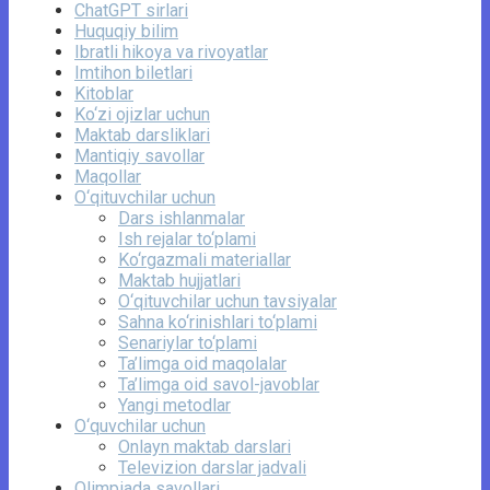
ChatGPT sirlari
Huquqiy bilim
Ibratli hikoya va rivoyatlar
Imtihon biletlari
Kitoblar
Ko‘zi ojizlar uchun
Maktab darsliklari
Mantiqiy savollar
Maqollar
O‘qituvchilar uchun
Dars ishlanmalar
Ish rejalar to‘plami
Ko‘rgazmali materiallar
Maktab hujjatlari
O‘qituvchilar uchun tavsiyalar
Sahna ko‘rinishlari to‘plami
Senariylar to‘plami
Ta’limga oid maqolalar
Ta’limga oid savol-javoblar
Yangi metodlar
O‘quvchilar uchun
Onlayn maktab darslari
Televizion darslar jadvali
Olimpiada savollari