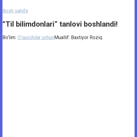
Bosh sahifa
“Til bilimdonlari” tanlovi boshlandi!
Bo‘lim:
O‘quvchilar uchun
Muallif:
Baxtiyor Roziq