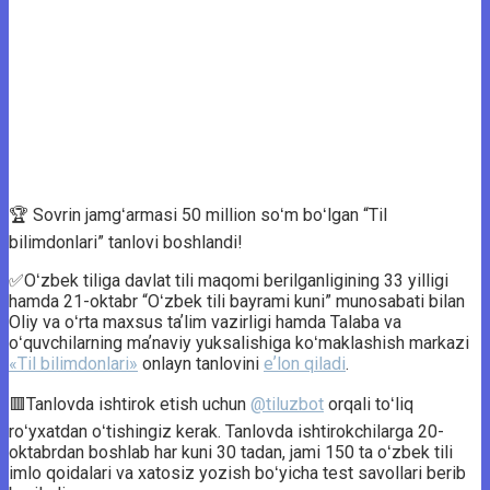
🏆 Sovrin jamgʻarmasi 50 million soʻm boʻlgan “Til
bilimdonlari” tanlovi boshlandi!
✅️Oʻzbek tiliga davlat tili maqomi berilganligining 33 yilligi
hamda 21-oktabr “Oʻzbek tili bayrami kuni” munosabati bilan
Oliy va oʻrta maxsus taʼlim vazirligi hamda Talaba va
oʻquvchilarning maʼnaviy yuksalishiga koʻmaklashish markazi
«Til bilimdonlari»
onlayn tanlovini
eʼlon qiladi
.
🟥Tanlovda ishtirok etish uchun
@tiluzbot
orqali toʻliq
roʻyxatdan oʻtishingiz kerak. Tanlovda ishtirokchilarga 20-
oktabrdan boshlab har kuni 30 tadan, jami 150 ta oʻzbek tili
imlo qoidalari va xatosiz yozish boʻyicha test savollari berib