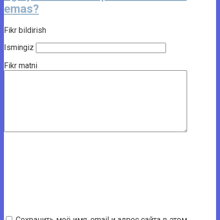
emas?
Fikr bildirish
Ismingiz
Fikr matni
Сохранить моё имя, email и адрес сайта в этом